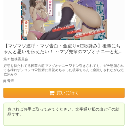
【マゾマゾ連呼・マゾ告白・金蹴り×短歌詠み】後輩にち
ゃんと思いを伝えたい！ ～マゾ先輩のマゾオナニ―と短歌
詠み～【マゾ向け】
第31性務委員会
好意を持たれてる後輩の前でマゾオナニー♡ドン引きされても、ガチ懇願され
ても構わずシコシコ♡性癖に目覚めちゃった後輩ちゃんに金蹴りされながら短
歌詠み♡
音声
買いに行く
良ければお手に取ってみてください。文字通り私の血と汗の結
晶です。
