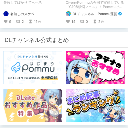
下手すぎる【失敗した話】
Pommu版のご案内
失敗してばかり てへぺろ
Ci-en×Pommuの合同で実施している
「C108煩悩フェス」！ Pommuでの
参加方法について、改めてこちらでも
名無しのスケベ
DLチャンネル・Pommu運営
ご案内いたします！
9
2
11
14
0
2
分
分
DLチャンネル公式まとめ