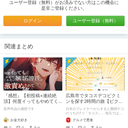
ユーザー登録（無料）がお済みでない方はこの機会に
是非ご登録ください。
ログイン
ユーザー登録（無料）
関連まとめ
『感想』【初投稿×連続絶
広島市でタコスデコピクミ
頂】何度イってもやめてく
ンを探す2時間の旅【ピクミ
れない嫉妬彼氏に激責めさ
ンブルーム / Pikmin
音声作品の感想です
日本のプレイヤーからすると難関デコ
れて堕とされる。
Bloom】
のうちの1つ「タコス」。地元では見
つけられなかった男が広島で探す旅を
お金大好き
グルメで悪食
お送りします。ねくすと5月のテーマ
「お出かけの記録」。
0
0
6
1
0
9
分
分