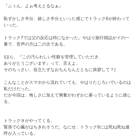
『ふぅん。よぉ考えとるなぁ』

恥ずかしさ半分、嬉しさ半分といった感じでトラック6が終わって
いった。

トラック7では父の反応は特になかった。やはり旅行雑誌がイの一
番で、音声の方は二の次である。

(ほら、『この汚らわしい性癖を管理していただき、

ありがとうございます』って、言えよ。

そのちっさい、役立たずなおちんちんとともに挨拶して？)

こんなことがスマホから流れていても、やはりたじろいでいるのは
私だけだった。

だが今回は、悔しさに加えて興奮がわずかに募っているように感じ
る。

トラック８がやってくる。

緊張で心臓がはちきれそうだ。なにせ、トラック8には死ね死ね連
呼が入っている。
