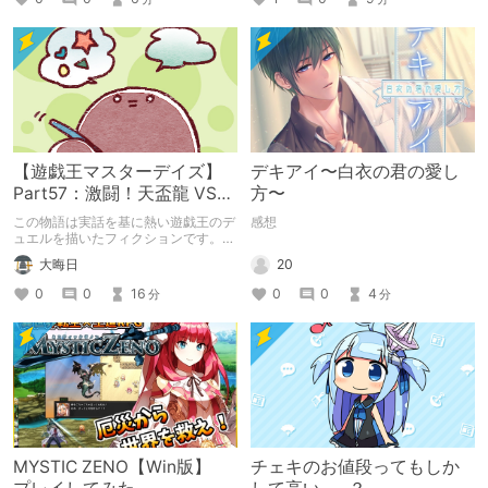
【遊戯王マスターデイズ】
デキアイ〜白衣の君の愛し
Part57：激闘！天盃龍 VS
方〜
千年D【架空デュエル】
この物語は実話を基に熱い遊戯王のデ
感想
ュエルを描いたフィクションです。
（自分用メモ：2025-05-14）
20
大晦日
0
0
4
0
0
16
分
分
MYSTIC ZENO【Win版】
チェキのお値段ってもしか