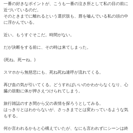
一番の好きなポイントが、こうも一番の泣き所として私の目の前に
近づいているのだ。

そのときまでに離れるという選択肢も、唇を嚙んでいる私の頭の中
に浮かんでいる。

近い。もうすぐそこだ。時間がない。

だが決断をする前に、その時は来てしまった。

(死ね。死ーね。)

スマホから無慈悲にも、死ね死ね連呼が流れてくる。

再び血の気が引いてくる。どうすればいいのかわからなくなり、心
臓の鼓動に体が押さえつけられてしまう。

旅行雑誌のすき間から父の表情を探ろうとしてみる。

はっきりとはわからないが、さっきまでとは変わっているような気
もする。

何か言われるかもと心構えていたが、なにも言われずにシーンは終