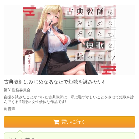
古典教師はみじめなあなたで短歌を詠みたい!
第31性務委員会
盗撮を試みたことがバレた古典教師は、私に恥ずかしいことをさせて短歌を詠
んでくる⁉短歌×女性優位な作品です!
音声
買いに行く