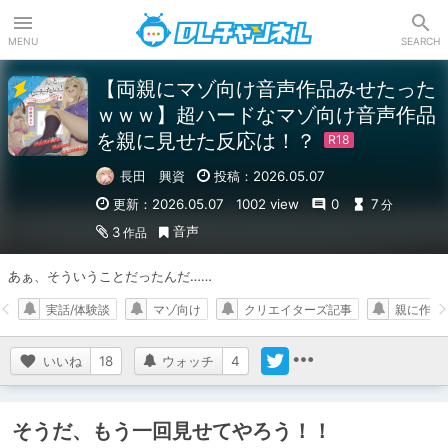
DLチャンネル
MENU
SEARCH
【両親にマゾ向け音声作品みせたった
ｗｗｗ】超ハードなマゾ向け音声作品
を親に見せた反応は！？
長田 興資
投稿：2026.05.07
更新：2026.05.07
1002 view
0
7
分
音声
3
作品
あぁ、そういうことだったんだ……
実話/体験談
マゾ向け
クリエイターズ記事
親に作品
いいね
18
ウォッチ
4
そうだ、もう一回見せてやろう！！