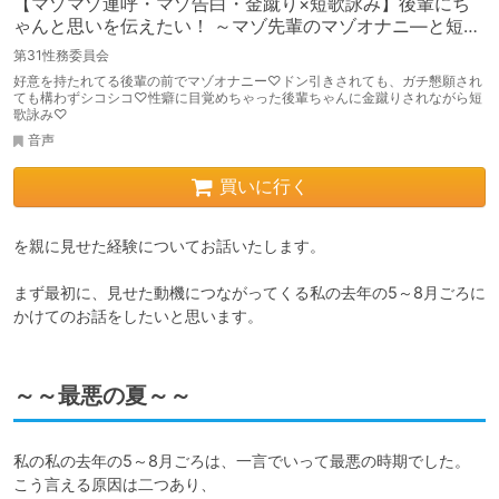
【マゾマゾ連呼・マゾ告白・金蹴り×短歌詠み】後輩にち
ゃんと思いを伝えたい！ ～マゾ先輩のマゾオナニ―と短歌
詠み～【マゾ向け】
第31性務委員会
好意を持たれてる後輩の前でマゾオナニー♡ドン引きされても、ガチ懇願され
ても構わずシコシコ♡性癖に目覚めちゃった後輩ちゃんに金蹴りされながら短
歌詠み♡
音声
買いに行く
を親に見せた経験についてお話いたします。

まず最初に、見せた動機につながってくる私の去年の5～8月ごろに
かけてのお話をしたいと思います。
～～最悪の夏～～
私の私の去年の5～8月ごろは、一言でいって最悪の時期でした。

こう言える原因は二つあり、
