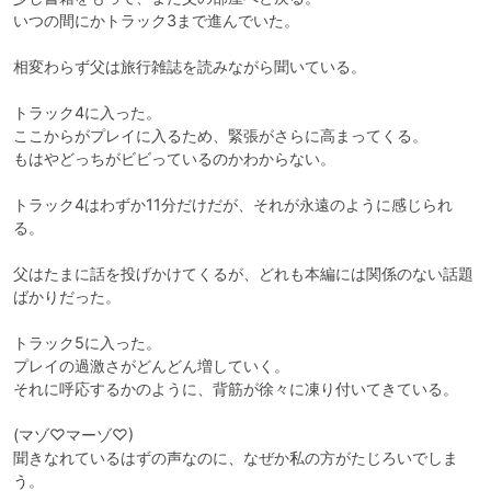
いつの間にかトラック3まで進んでいた。

相変わらず父は旅行雑誌を読みながら聞いている。

トラック4に入った。

ここからがプレイに入るため、緊張がさらに高まってくる。

もはやどっちがビビっているのかわからない。

トラック4はわずか11分だけだが、それが永遠のように感じられ
る。

父はたまに話を投げかけてくるが、どれも本編には関係のない話題
ばかりだった。

トラック5に入った。

プレイの過激さがどんどん増していく。

それに呼応するかのように、背筋が徐々に凍り付いてきている。

(マゾ♡マーゾ♡)

聞きなれているはずの声なのに、なぜか私の方がたじろいでしま
う。
