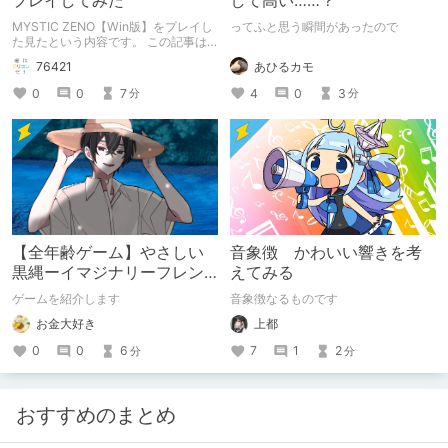
プレイしてみた
して高い……？
MYSTIC ZENO【Win版】をプレイし
ってふと思う瞬間があったので
た見たという内容です。 この記事は
通常のクリエイターズ記事です。
あひるカモ
76421
4
0
3
0
0
7
分
分
【全年齢ゲーム】やさしい
音象徴 かわいい響きを考
黒縄ーイマジナリーフレン
えてみる
ドの「彼」と過ごすおぼん
ゲームを紹介します
音象徴なるものです
やすみー
お金大好き
上都
0
0
6
7
1
2
分
分
おすすめのまとめ