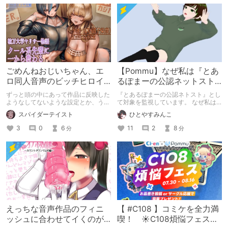
ごめんねおじいちゃん、エ
【Pommu】なぜ私は『とあ
ロ同人音声のビッチヒロイ
るぽまーの公認ネットスト
ンに名前使って～過去作品
ーカー』になったのか【出
ずっと頭の中にあって作品に反映した
『とあるぽまーの公認ネトスト』とし
コンセプトを思い出そう～
会い編】
ようなしてないような設定とか、うち
て対象を監視しています。 なぜ私は
のヒロイン達の名づけの法則とかを頭
このような行動をとるに至ったのか。
スパイダーテイスト
ひとやすみんこ
の中の映●研の金●さんに「そこにあ
これまでのあゆみを振り返ります。
っちゃいけねえんだよ」といわれたの
3
0
6
11
2
8
分
分
でとりあえず垂れ流します。
えっちな音声作品のフィニ
【 #C108 】コミケを全力満
ッシュに合わせてイくのが
喫！ ☀C108煩悩フェス☀