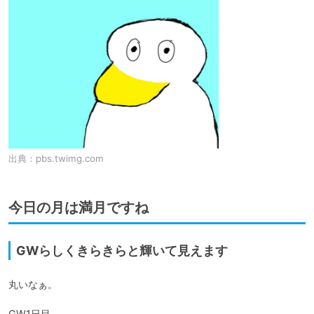
出典：
pbs.twimg.com
今日の月は満月ですね
GWらしくきらきらと輝いて見えます
丸いなぁ。

GW1日目、
