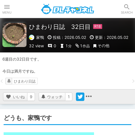
DLチャンネル
MENU
SEARCH
ひまわり日誌 32日目
家鴨
投稿：2026.05.02
更新：2026.05.02
その他
32 view
0
1
1
分
作品
6週目の32日目です。

今日は満月ですね。
ひまわり日誌
いいね
9
ウォッチ
1
どうも、家鴨です