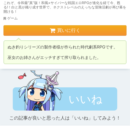
これぞ、令和最″真”版！和風×サイバーな戦国エロRPGが進化を経て今、甦
る!！白と黒が織り成す世界で、ネクストレベルのえっちな冒険活劇が再び幕を
開ける！
ゲーム
買いに行く
ぬき釣りシリーズの製作者様が作られた時代劇系RPGです。

いいね
この記事が良いと思った人は「いいね」してみよう！