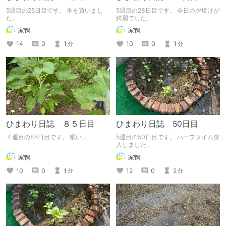
5週目の25日目です。 本を買いまし
5週目の28日目です。 今日の夕焼けが
た。
綺麗でした。
家鴨
家鴨
14
0
1
10
0
1
分
分
ひまわり日誌 ８５日目
ひまわり日誌 50日目
４週目の85日目です。 眠い...
5週目の50日目です。 ハーフタイム突
入しました。
家鴨
家鴨
10
0
1
12
0
2
分
分