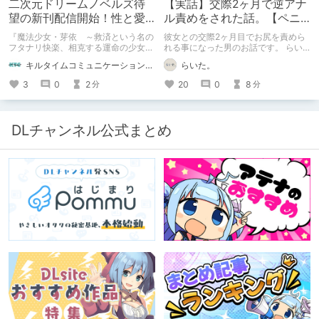
二次元ドリームノベルズ待
【実話】交際2ヶ月で逆アナ
望の新刊配信開始！性と愛
ル責めをされた話。【ペニ
が渦巻く、ファンタジー官
バン】
『魔法少女・芽依 ～救済という名の
彼女との交際2ヶ月目でお尻を責めら
能小説開幕！
フタナリ快楽、相克する運命の少女た
れる事になった男のお話です。 らい
ち～』 小説：089タロー イラス
た。のエチエチ体験談#2【逆アナ
キルタイムコミュニケーション（KTC）の作品を一人でも多くの人に知ってほしい人
らいた。
ト：鳩春 一気に上・下巻が同時配
ル】
信！
3
0
2
20
0
8
分
分
DLチャンネル公式まとめ