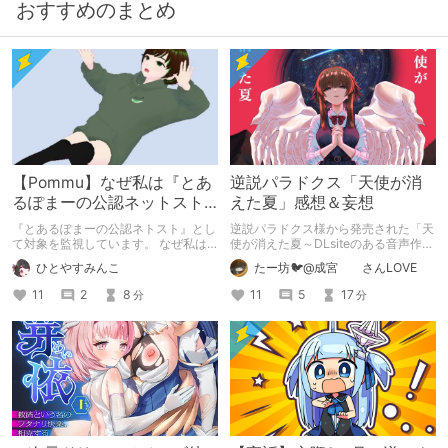
おすすめのまとめ
【Pommu】なぜ私は『とあ
逆説パラドクス「天使が消
るぽまーの公認ネットスト
えた夏」感想＆妄想
ーカー』になったのか【出
『とあるぽまーの公認ネトスト』とし
逆説パラドクス様から発売された「天
会い編】
て対象を監視しています。 なぜ私は
使が消えた夏～DLsiteのある音声作品
このような行動をとるに至ったのか。
について～」の感想です。 妄想も多
ひとやすみんこ
たー坊🐦@成宮 さんLOVE
これまでのあゆみを振り返ります。
いです。
11
2
8
11
5
17
分
分