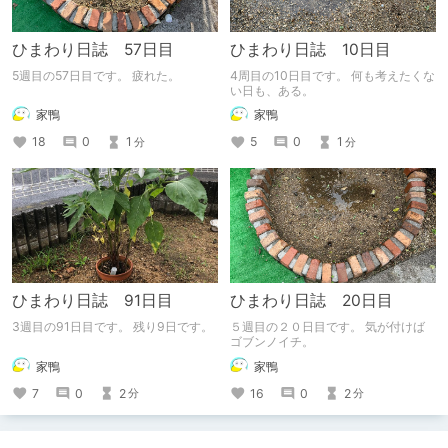
ひまわり日誌 57日目
ひまわり日誌 10日目
5週目の57日目です。 疲れた。
4周目の10日目です。 何も考えたくな
い日も、ある。
家鴨
家鴨
18
0
1
5
0
1
分
分
ひまわり日誌 91日目
ひまわり日誌 20日目
3週目の91日目です。 残り9日です。
５週目の２０日目です。 気が付けば
ゴブンノイチ。
家鴨
家鴨
7
0
2
16
0
2
分
分