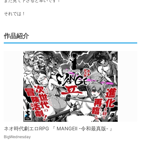
また見て下さると幸いです！

それでは！
作品紹介
ネオ時代劇エロRPG 『 MANGEII -令和最真版- 』
BigWednesday