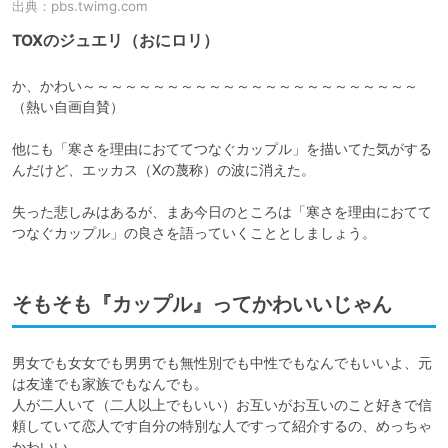
出典：
pbs.twimg.com
TOXのジュエリ（おにロリ）
か、かわい～～～～～～～～～～～～～～～～～～～～～～～～
（熱い自画自賛）

他にも「寒さを理由におててつなぐカップル」を描いてた気がする
んだけど、エッカス（Xの蔑称）の波に消えた。

失った悲しみはあるが、まあ今日のところは「寒さを理由におてて
つなぐカップル」の良さを語っていくこととしましょう。
そもそも『カップル』ってかわいいじゃん
男女でも女女でも男男でも無性別でも中性でもなんでもいいよ、元
は友達でも家族でもなんでも。

人が二人いて（二人以上でもいい）お互いがお互いのこと好きで信
頼していて恋人です自分の特別な人ですって紹介するの、めっちゃ
かわいい。
