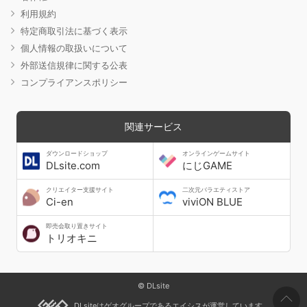
利用規約
特定商取引法に基づく表示
個人情報の取扱いについて
外部送信規律に関する公表
コンプライアンスポリシー
関連サービス
ダウンロードショップ
オンラインゲームサイト
DLsite.com
にじGAME
クリエイター支援サイト
二次元バラエティストア
Ci-en
viviON BLUE
即売会取り置きサイト
トリオキニ
© DLsite
DLsiteはゲオグループであるエイシスが運営しています。