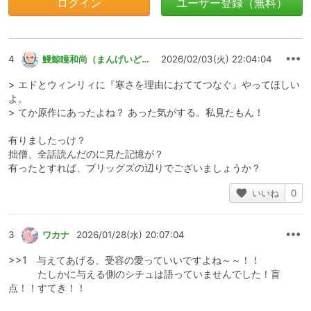
ログイン
ユーザー登録（無料）
4
鰻鯨瞳和尚（まんげいどうかずなお）
2026/02/03(火) 22:04:04
> エドとウィンリィに『寒さを理由におててつなぐ』やってほしい
よ。
> てか原作にあったよね？ あった気がする。私見たもん！
有りましたっけ？
拙僧、全話読んだのに見た記憶が？
有ったとすれば、ブリッグズの辺りでございましょうか？
いいね
0
3
ワカナ
2026/01/28(水) 20:07:04
>>1 与えてあげる、受容の愛っていいですよね～～！！
たしかに与える側のシチュは語っていませんでした！盲
点！！すてき！！