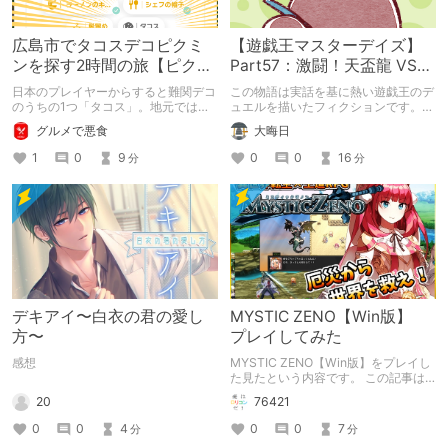
広島市でタコスデコピクミ
【遊戯王マスターデイズ】
ンを探す2時間の旅【ピクミ
Part57：激闘！天盃龍 VS
ンブルーム / Pikmin
千年D【架空デュエル】
日本のプレイヤーからすると難関デコ
この物語は実話を基に熱い遊戯王のデ
Bloom】
のうちの1つ「タコス」。地元では見
ュエルを描いたフィクションです。
つけられなかった男が広島で探す旅を
（自分用メモ：2025-05-14）
グルメで悪食
大晦日
お送りします。ねくすと5月のテーマ
「お出かけの記録」。
1
0
9
0
0
16
分
分
デキアイ〜白衣の君の愛し
MYSTIC ZENO【Win版】
方〜
プレイしてみた
感想
MYSTIC ZENO【Win版】をプレイし
た見たという内容です。 この記事は
通常のクリエイターズ記事です。
20
76421
0
0
4
0
0
7
分
分