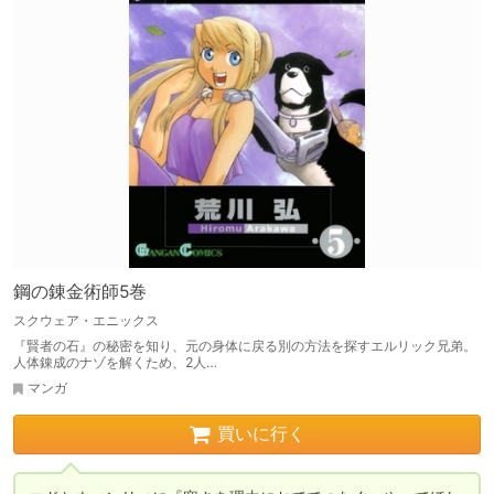
鋼の錬金術師5巻
スクウェア・エニックス
『賢者の石』の秘密を知り、元の身体に戻る別の方法を探すエルリック兄弟。
人体錬成のナゾを解くため、2人…
マンガ
買いに行く