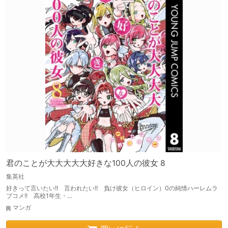
君のことが大大大大大好きな100人の彼女 8
集英社
好きって言いたい!! 言われたい!! 負け彼女（ヒロイン）0の純情ハーレムラ
ブコメ!! 高校1年生・…
マンガ