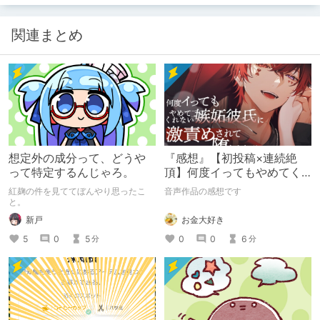
関連まとめ
想定外の成分って、どうや
『感想』【初投稿×連続絶
って特定するんじゃろ。
頂】何度イってもやめてく
れない嫉妬彼氏に激責めさ
紅麹の件を見ててぼんやり思ったこ
音声作品の感想です
れて堕とされる。
と。
お金大好き
新戸
0
0
6
5
0
5
分
分