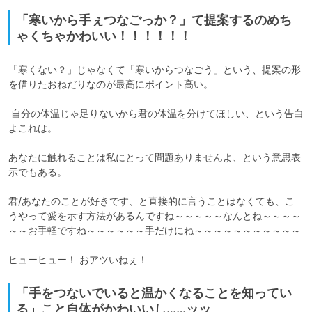
「寒いから手ぇつなごっか？」て提案するのめち
ゃくちゃかわいい！！！！！！
「寒くない？」じゃなくて「寒いからつなごう」という、提案の形
を借りたおねだりなのが最高にポイント高い。

 自分の体温じゃ足りないから君の体温を分けてほしい、という告白
よこれは。

あなたに触れることは私にとって問題ありませんよ、という意思表
示でもある。

君/あなたのことが好きです、と直接的に言うことはなくても、こ
うやって愛を示す方法があるんですね～～～～～なんとね～～～～
～～お手軽ですね～～～～～～手だけにね～～～～～～～～～～～

ヒューヒュー！ おアツいねぇ！
「手をつないでいると温かくなることを知ってい
る」こと自体がかわいいし……ッッ