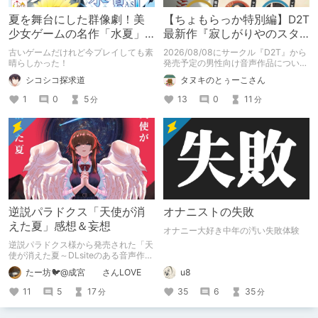
夏を舞台にした群像劇！美
【ちょもらっか特別編】D2T
少女ゲームの名作「水夏」
最新作『寂しがりやのスタ
を今こそ！
ーダストと触れあって』制
古いゲームだけれど今プレイしても素
2026/08/08にサークル『D2T』から
作陣にインタビュー！🎤
晴らしかった！
発売予定の男性向け音声作品について
逆神ラニさんと不束こけしさんにお話
シコシコ探求道
タヌキのとぅーこさん
聞いちゃいました！夏コミに関する告
知もあります！
1
0
5
13
0
11
分
分
逆説パラドクス「天使が消
オナニストの失敗
えた夏」感想＆妄想
オナニー大好き中年の汚い失敗体験
逆説パラドクス様から発売された「天
使が消えた夏～DLsiteのある音声作品
について～」の感想です。 妄想も多
たー坊🐦@成宮 さんLOVE
u8
いです。
11
5
17
35
6
35
分
分