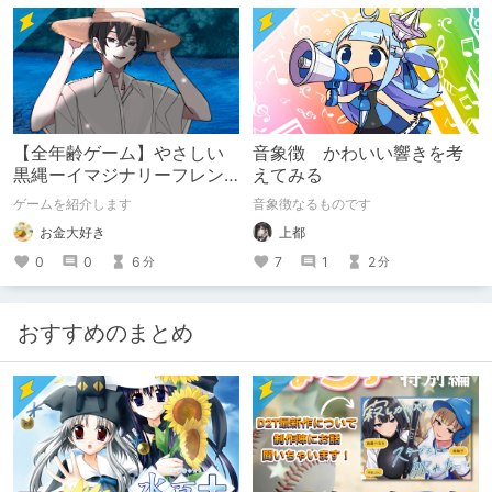
【全年齢ゲーム】やさしい
音象徴 かわいい響きを考
黒縄ーイマジナリーフレン
えてみる
ドの「彼」と過ごすおぼん
ゲームを紹介します
音象徴なるものです
やすみー
お金大好き
上都
0
0
6
7
1
2
分
分
おすすめのまとめ