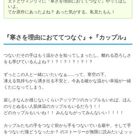
エドとウィンリィに『寒さを理由におててつなぐ』やってほし
いよ。

てか原作にあったよね？ あった気がする。私見たもん！
『寒さを理由におててつなぐ』+『カップル』
つないだその手はもう温かさを知ってしまったし、離れる恐ろしさ
をも帯びているんよね？！？！？！？！？！？

ずっとこの人と一緒にいたいなぁ……って、寒空の下。

凍える気持ちから湧き出る不安と、今ある確かな温かい幸福が一緒
くたになってしまう。

寂しさなんか感じないくらいアッツアツのカップルもいれば、ほん
のりとぬるい人肌体温のカップルもいるだろう！！

どのカップルもいいね！！ みんなちがってみんないい！！！！

カップルたちの手をつなぐ前から手をつないでいる最中、そして手
をつないだ後どうなったか？ のストーリーが無限に読みたいよッッ