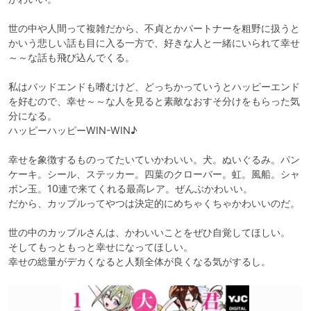
世の中や人間って複雑だから、不貞とかパートナーを粗野に扱うと
かいう悲しい話も目に入る一方で、好きな人と一緒にいられて幸せ
～～な話も飛び込んでくる。

私はバッドエンドも嗜むけど、どっちかっていうとハッピーエンド
を好むので、幸せ～～な人を見ると素敵なおすそ分けをもらった気
分になる。

ハッピーハッピーWIN-WIN♪

幸せを象徴するものってたいていかわいい。犬。ぬいぐるみ。パン
ケーキ。シール、ステッカー。四葉のクローバー。虹。風船。シャ
ボン玉。10連で来てくれる最高レア。ぜんぶかわいい。

だから、カップルってやつは決定的にめちゃくちゃかわいいのだ。

世の中のカップルさんは、かわいいことをぜひ自覚してほしい。

そしてもっともっと幸せになってほしい。

幸せの総量がデカくなると人類全体が良くなる気がするし。