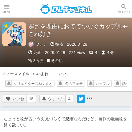
DLチャンネル
MENU
SEARCH
寒さを理由におててつなぐカップル←
これ好き
ワカナ
投稿：2026.01.28
更新：2026.01.28
274 view
4
4
分
その他
3
作品
スノースマイル　いいよね……　いい……
クリエイターズねくすと
冬のフェチ
カップル
語り
いいね
18
ウォッチ
4
ちょっと絵が古いうえ見づらくて恐縮なんだけど、自作の漫画絵を
見て欲しい。