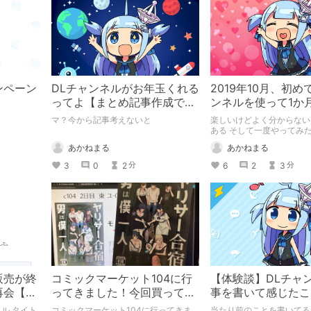
ンペーン
DLチャンネルがお年玉くれる
2019年10月、初め
ってよ【まとめ記事作成で
ンネルを使って1か
ン
300ptキャンペーン】
感想R/T/A
マ？今から記事考えないと
楽しいけどよく分からない
ある そして一度やってみ
避けの/
あかねまる
あかねまる
3
0
2
6
2
3
分
分
の販売が終
コミックマーケット104に行
【体験談】DLチャ
再会【ア
ってきました！今回買ってき
事を書いて感じたこ
た作品を紹介！③
てみます
ル タイト
コミックマーケット104に行ってきま
当たり前のことを書いてる