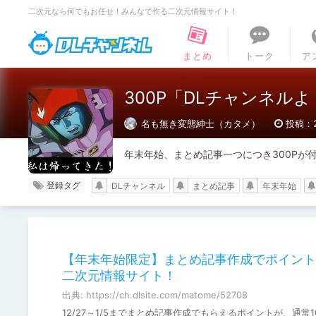
二次元なら何でもお任せ！みんなで作る二次元情報サイト！
DLチャンネル
まとめ
トーク
ア
300P「DLチャンネル
名も無き変態紳士（カタメ）
投稿：20
年末年始、まとめ記事一つにつき300Pが
登録タグ
DLチャンネル
まとめ記事
年末年始
【年末年始限定】まとめ記事作成でポイント30
二次元情報サイト！
出典: https://ch.dlsite.com/matome/52708
12/27～1/5までまとめ記事作成でもらえるポイントが、通常10