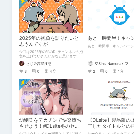
2025年の抱負を語りたいと
あと一時間半！キャ
思うんですが
あと一時間半！キャンペー
今回は2025年の私のDLチャンネルの抱
負を上げていきたいかなと思います。
自分の中で自分の出来る目標を決めて
♡Sinsi Namonaki♡
さじ＠高温注意
いきたいと思います。
2
0
1
3
0
4
分
分
幼馴染をデカチンで快楽堕ち
【DLsite】製品版
させよう！#DLsite冬のセー
了したタイトルとの
ルで買ったもの
ンテナ】
今回はクリエイター記事としてJ〇ほん
サークル：コンボイ☆スタイ