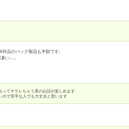
6作品のパック製品も半額です。

凄い……
あってヤラレちゃう系のお話が楽しめます

無いので苦手な人でも大丈夫と思います