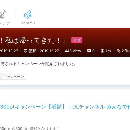
ンテナ
Pommu
よ！私は帰ってきた！」
19.12.27
更新：2019.12.27
448 view
0
1
2
分
作
付与されるキャンペーンが開始されました。
キャンペーン
0ptキャンペーン【増額】 - DLチャンネル みんなで
0ptから300ptに増額となります！