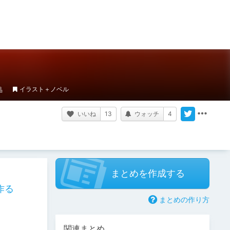
イラスト＋ノベル
品
いいね
13
ウォッチ
4
まとめを作成する
作る
まとめの作り方
関連まとめ