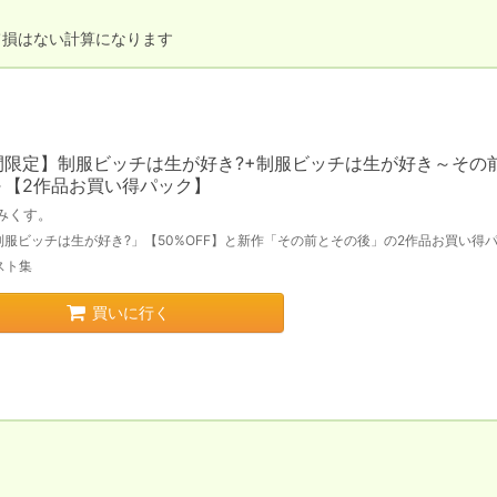
て損はない計算になります
間限定】制服ビッチは生が好き?+制服ビッチは生が好き～その
～【2作品お買い得パック】
みくす。
制服ビッチは生が好き?」【50%OFF】と新作「その前とその後」の2作品お買い得
スト集
買いに行く