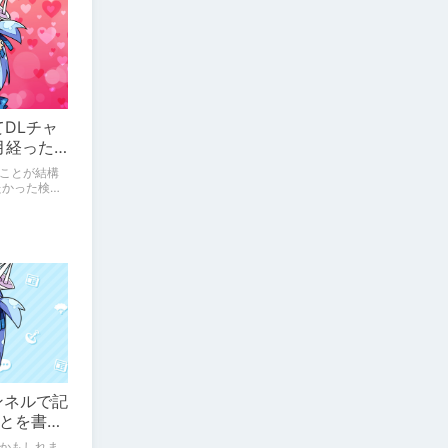
てDLチャ
月経った
ことが結構
たかった検索
ンネルで記
とを書い
かもしれま