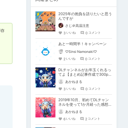
2025年の抱負を語りたいと思う
んですが
さじ＠高温注意
が存
3
0
いいね
コメント
あと一時間半！キャンペーン
♡Sinsi Namonaki♡
2
0
いいね
コメント
DLチャンネルがお年玉くれるっ
てよ【まとめ記事作成で300pt
キャンペーン】
あかねまる
3
0
いいね
コメント
2019年10月、初めてDLチャン
ネルを使って1か月経った感想
R/T/A
あかねまる
6
2
いいね
コメント