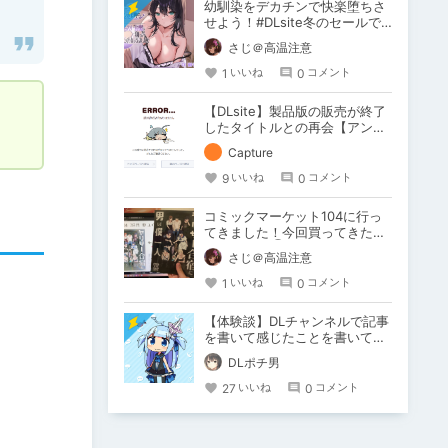
幼馴染をデカチンで快楽堕ちさ
せよう！#DLsite冬のセールで
買ったもの
さじ＠高温注意
1
0
いいね
コメント
【DLsite】製品版の販売が終了
したタイトルとの再会【アンテ
ナ】
Capture
9
0
いいね
コメント
コミックマーケット104に行っ
てきました！今回買ってきた作
品を紹介！③
さじ＠高温注意
1
0
いいね
コメント
【体験談】DLチャンネルで記事
を書いて感じたことを書いてみ
ます
DLポチ男
27
0
いいね
コメント