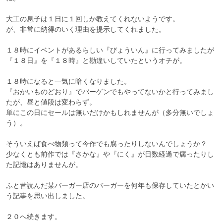
大工の息子は１日に１回しか教えてくれないようです。

が、非常に納得のいく理由を提示してくれました。

１８時にイベントがあるらしい『びょういん』に行ってみましたが
『１８日』を『１８時』と勘違いしていたというオチが。

１８時になると一気に暗くなりました。

『おかいものどおり』でバーゲンでもやってないかと行ってみまし
たが、昼と値段は変わらず。

単にこの日にセールは無いだけかもしれませんが（多分無いでしょ
う）。

そういえば食べ物類って今作でも腐ったりしないんでしょうか？

少なくとも前作では『さかな』や『にく』が日数経過で腐ったりし
た記憶はありませんが。

ふと昔読んだ某バーガー店のバーガーを何年も保存していたとかい
う記事を思い出しました。

２０へ続きます。