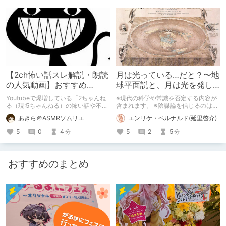
【2ch怖い話スレ解説・朗読
月は光っている…だと？〜地
の人気動画】おすすめ
球平面説と、月は光を発し
Youtubeチャンネルまとめ
ているという説
Youtubeで爆増している「2ちゃんね
※現代の科学や常識を否定する内容が
る（現:5ちゃんねる）の怖い話や不思
含まれます。 ※陰謀論を信じるのは個
議な話スレの解説・朗読動画」を公開
人の自由ですが、それを他人に押し付
あきら＠ASMRソムリエ
エンリケ・ベルナルド(延里啓介)
しているチャンネルの中からおすすめ
けないようにしましょう。 2024.8.6:
のものをまとめました。（洒落怖・意
リンク切れ一点削除
5
0
4
5
2
5
分
分
味怖・人怖・山怖・海怖・実怖など）
おすすめのまとめ