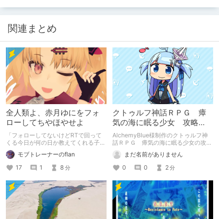
関連まとめ
全人類よ、赤月ゆにをフォ
クトゥルフ神話ＲＰＧ 瘴
ローしてちやほやせよ
気の海に眠る少女 攻略
法 隠しボス討伐編
「フォローしてないけどRTで回って
AlchemyBlue様制作のクトゥルフ神
くる今日が何の日か教えてくれる子」
話ＲＰＧ 瘴気の海に眠る少女の攻略
じゃねえんだよフォローしろ
記事 これで最後です
モブトレーナーのflan
まだ名前がありません
17
1
8
0
0
2
分
分