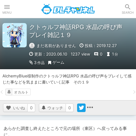
DLチャンネル
MENU
SEARCH
クトゥルフ神話RPG 水晶の呼び声
プレイ雑記１９
まだ名前がありません
投稿：2019.12.27
更新：2020.06.10
1237 view
0
1
分
ゲーム
3
作品
AlchemyBlue様制作のクトゥルフ神話RPG 水晶の呼び声をプレイして感
じた事などを気ままに書いていく記事　その１９
オカルト
いいね
0
ウォッチ
0
あらかた調査し終えたところで元の場所（東区）へ戻ってみる事
に。
