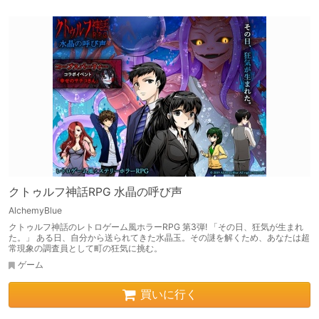
クトゥルフ神話RPG 水晶の呼び声
AlchemyBlue
クトゥルフ神話のレトロゲーム風ホラーRPG 第3弾! 「その日、狂気が生まれ
た。」 ある日、自分から送られてきた水晶玉。その謎を解くため、あなたは超
常現象の調査員として町の狂気に挑む。
ゲーム
買いに行く