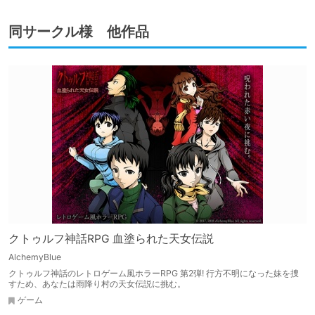
同サークル様 他作品
クトゥルフ神話RPG 血塗られた天女伝説
AlchemyBlue
クトゥルフ神話のレトロゲーム風ホラーRPG 第2弾! 行方不明になった妹を捜
すため、あなたは雨降り村の天女伝説に挑む。
ゲーム