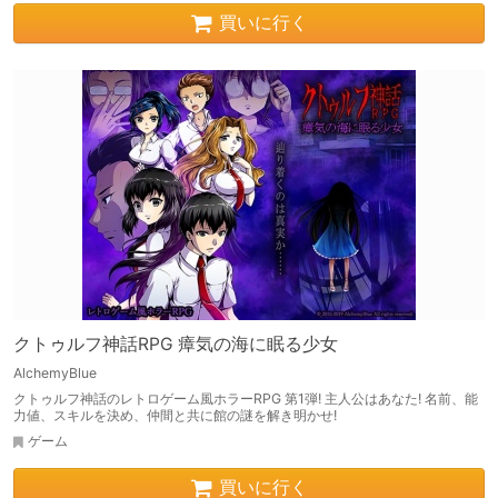
買いに行く
クトゥルフ神話RPG 瘴気の海に眠る少女
AlchemyBlue
クトゥルフ神話のレトロゲーム風ホラーRPG 第1弾! 主人公はあなた! 名前、能
力値、スキルを決め、仲間と共に館の謎を解き明かせ!
ゲーム
買いに行く