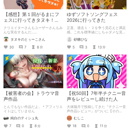
【感想】第１回がるまにフ
ゆずソフトソングフェス
ェスに行ってきタヌキ！
2026に行ってきた
【レポ】
クリエイターさんもユーザーさんもみ
正直、過去１・２を争う見応えと満足
んな実在するんだ……
感、これを標準値にしちゃダメな見本
かも
タヌキのとぅーこさん
砂糖ひな
30
7
8
5
3
13
分
分
【被害者の会】トラウマ音
【祝50回】7年半チクニー音
声作品
声をレビューし続けた人
とんでもない作品だよ。＊アフィリエ
大体隔月で投稿してきた『チクニー音
イトはしていません
声作品レビュー』がついに【その
50】を迎えました！ 約7年半チクニー
純白のティシュ丸
むしこ
し続け、おシコり報告をしてきただけ
ですけど記念は記念。 皆様への感謝
7
0
8
18
0
11
分
分
を伝えたり、これまでの投稿を振り返