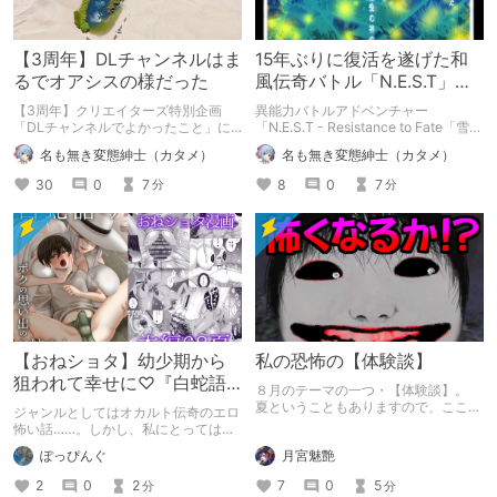
【3周年】DLチャンネルはま
15年ぶりに復活を遂げた和
るでオアシスの様だった
風伝奇バトル「N.E.S.T」シ
リーズの最新作
【3周年】クリエイターズ特別企画
異能力バトルアドベンチャー
「DLチャンネルでよかったこと」に
「N.E.S.T - Resistance to Fate「雪の
参加します。 かなり自分語り入りま
民篇」」のクリア後レビューです。 ※
名も無き変態紳士（カタメ）
名も無き変態紳士（カタメ）
す。 ご容赦下さる方はご覧くださ
ネタバレの可能性があります。ご注意
い。
ください
30
0
7
8
0
7
分
分
【おねショタ】幼少期から
私の恐怖の【体験談】
狙われて幸せに♡『白蛇語
８月のテーマの一つ・【体験談】。
り～ボクの思い出のお姉さ
夏ということもありますので、ここは
ジャンルとしてはオカルト伝奇のエロ
恐怖の体験談を語りたいと思います。
ん～』せめのや
怖い話……。しかし、私にとっては幸
読んでいただいて、ちょっとでもゾク
せなエロ物語としか思えません(*'▽')
月宮魅艶
ぽっぴんぐ
ッ……！としていただければ……。
同人エロ漫画『白蛇語り～ボクの思い
出のお姉さん～』せめのや
7
0
5
2
0
2
分
分