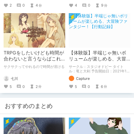
険の一助になれば幸い。
体験版の「ネタバレ」を含んだ内容を
2
0
4
4
0
9
分
分
まとめているので、苦手な方は注意し
て下さい。
TRPGをしたいけども時間が
【体験版】半端じゃ無いボ
合わないと言うならばこれ
リュームが楽しめる、大冒
をやろう
険ファンタジー！【行動記
サクサクってやれるので時間が溶ける
サークル：スタジオドビー タイト
録】
ル：竜と大剣 予告開始日：2021年12
月11日 作品販売日：- 予告作品の体験
七川
Capture
版の内容を中心に紹介しているまとめ
記事です。 体験版の「ネタバレ」を
5
0
2
5
0
6
分
分
含んだ内容をまとめているので、苦手
な方は注意して下さい。
おすすめのまとめ