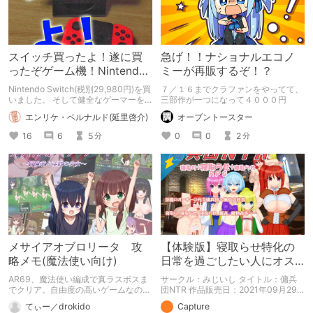
スイッチ買ったよ！遂に買
急げ！！ナショナルエコノ
ったぞゲーム機！Nintendo
ミーが再販するぞ！？
Switch！
Nintendo Switch(税別29,980円)を買
７／１６までクラファンをやってて、
いました。 そして健全なゲーマーを
三部作が一つになって４０００円
目指す！ Switchは1日1時間！
エンリケ・ベルナルド(延里啓介)
オーブントースター
16
6
5
0
0
2
分
分
メサイアオブロリータ 攻
【体験版】寝取らせ特化の
略メモ(魔法使い向け)
日常を過ごしたい人にオス
スメ！【行動記録】
AR69、魔法使い編成で真ラスボスま
サークル：みじいし タイトル：傭兵
でクリア。自由度の高いゲームなので
団NTR 作品販売日：2021年09月29
色々な軌跡があって然るべきと思い以
日 発売済みの作品の体験版の内容を
てぃー／drokido
Capture
下に攻略メモを残します。皆さんの冒
中心に紹介しているまとめ記事です。