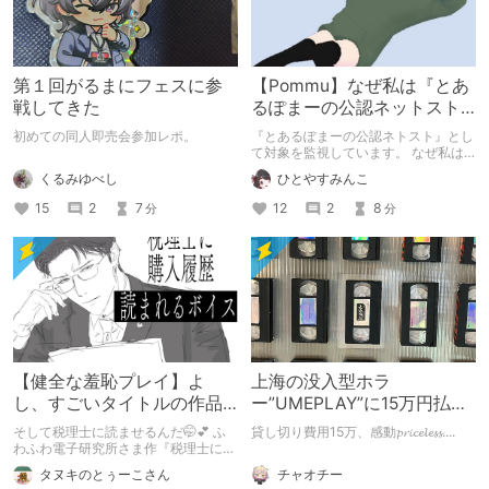
第１回がるまにフェスに参
【Pommu】なぜ私は『とあ
戦してきた
るぽまーの公認ネットスト
ーカー』になったのか【出
初めての同人即売会参加レポ。
『とあるぽまーの公認ネトスト』とし
会い編】
て対象を監視しています。 なぜ私は
このような行動をとるに至ったのか。
くるみゆべし
ひとやすみんこ
これまでのあゆみを振り返ります。
15
2
7
12
2
8
分
分
【健全な羞恥プレイ】よ
上海の没入型ホラ
し、すごいタイトルの作品
ー”UMEPLAY”に15万円払っ
をまた買おう。【湧き上が
たら、2作品とも号泣した※
そして税理士に読ませるんだ🤭💕 ふ
貸し切り費用15万、感動𝓹𝓻𝓲𝓬𝓮𝓵𝓮𝓼𝓼....
る不健全な気持ち】
ネタバレなし
わふわ電子研究所さま作『税理士に購
入履歴読まれるボイス』の感想レビュ
チャオチー
タヌキのとぅーこさん
ーです！