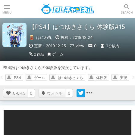
DLチャンネル
MENU
SEARCH
【PS4】はつゆきさくら 体験版#15
はにわ丸
投稿：2019.12.24
更新：2019.12.25
77 view
0
1
分以内
ゲーム
0
作品
PS4版はつゆきさくらの体験版を実況しています。
PS4
ゲーム
はつゆきさくら
体験版
実況
いいね
0
ウォッチ
0