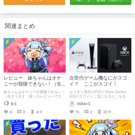
関連まとめ
レビュー 妹ちゃんはオナ
次世代ゲーム機なにがスゴ
ニーが我慢できない！（生
イ？ ここがスゴイ！
ざうるす 様）
妹ちゃんはオナニーが我慢できない！
もうすぐ発売のPS5とXbox Series
（生ざうるす 様）のレビューです。
X/Sのスゴイとこ気になるとこをまと
めて解説！
B.S
YARA=C
4
0
4
15
2
20
分
分