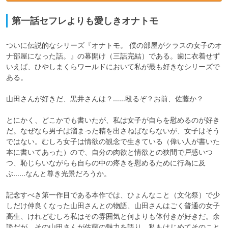
第一話セフレよりも愛しきオナトモ
ついに伝説的なシリーズ『オナトモ。 僕の部屋がクラスの女子のオ
ナ部屋になった話。』の幕開け（三話完結）である。歯に衣着せず
いえば、ひやしまくらワールドにおいて私が最も好きなシリーズで
ある。

山田さんが好きだ、黒井さんは？……殴るぞ？お前、佐藤か？

とにかく、どこかでも書いたが、私は女子が自らを慰めるのが好き
だ。なぜなら男子は溜まった精を出さねばならないが、女子はそう
ではない。むしろ女子は情欲の観念で生きている（偉い人が書いた
本に書いてあった）ので、自分の肉欲と情欲との狭間で戸惑いつ
つ、恥じらいながらも自らの中の疼きを慰めるために行為に及
ぶ……なんと尊き光景だろうか。

記念すべき第一作目である本作では、ひょんなこと（文化祭）で少
しだけ仲良くなった山田さんとの物語、山田さんはごく普通の女子
高生、けれどむしろ私はその雰囲気と何よりも体付きが好きだ。余
談だが、その山田さんが佐藤の魅力を語り、私もはじめてそのこと