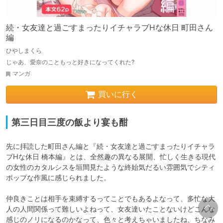
続・女友達と過ごすまったりイチャラブHな休日 町田さん
編
ひやしまくら
じゃあ、愛奈のこともっと好きになってくれた?
マンガ
買いに行く
第三日目三度の飯より宴も酣
先に拝読した町田さん編と『続・女友達と過ごすまったりイチャラ
ブHな休日 橋本編』とは、全然趣の異なる展開、忙しく生きる現代
の女性のカタルシスを垣間見たような終始気だるい雰囲気でシティ
ポップな作風に感じられました。

仲良きことは相手を束縛するってことでもあるよなって、多忙な大
人の人間関係って難しいよねって、女友達いたことないけどこんな
感じのノリになるのかなって、色々と考えちゃいましたね、ちなみ