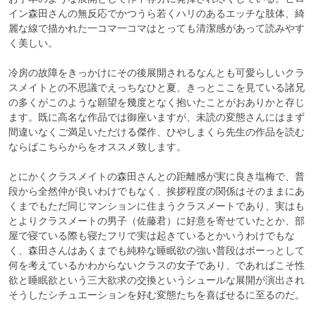
イン森田さんの無反応でかつうら若くハリのあるエッチな肢体、綺
麗な線で描かれた一コマ一コマはとっても清潔感があって読みやす
く美しい。

冷房の故障をきっかけにその後展開されるなんとも可愛らしいクラ
スメイトとの不思議でえっちなひと夏、きっとここを見ている諸兄
の多くがこのような願望を幾度となく抱いたことがおありかと存じ
ます。既に高名な作品では御座いますが、未読の変態さんにはまず
間違いなくご満足いただける傑作、ひやしまくら先生の作品を読む
ならばこちらからをオススメ致します。

とにかくクラスメイトの森田さんとの距離感が実に良き塩梅で、普
段から全然仲が良いわけでもなく、挨拶程度の関係はそのままにあ
くまでもただ同じマンションに住まうクラスメートであり、実はも
とよりクラスメートの男子（佐藤君）に好意を寄せていたとか、部
屋で寝ている際も寝たフリで実は起きているとかいうわけでもな
く、森田さんはあくまでも純粋な睡眠欲の強い普段はボーっとして
何を考えているかわからないクラスの女子であり、であればこそ性
欲と睡眠欲という三大欲求の交換というシュールな展開が演出され
そうしたシチュエーションを好む変態たちを喜ばせるに至るのだ。
