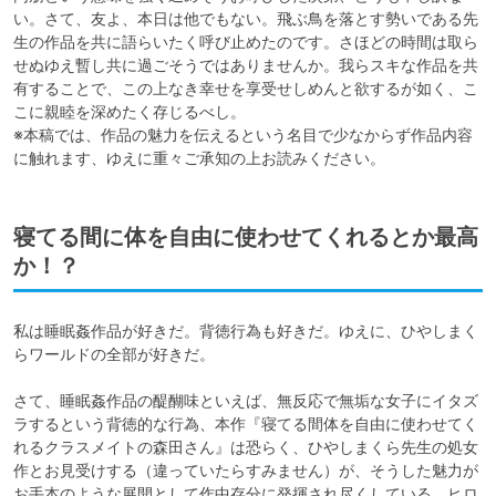
い。さて、友よ、本日は他でもない。飛ぶ鳥を落とす勢いである先
生の作品を共に語らいたく呼び止めたのです。さほどの時間は取ら
せぬゆえ暫し共に過ごそうではありませんか。我らスキな作品を共
有することで、この上なき幸せを享受せしめんと欲するが如く、こ
こに親睦を深めたく存じるべし。

※本稿では、作品の魅力を伝えるという名目で少なからず作品内容
に触れます、ゆえに重々ご承知の上お読みください。
寝てる間に体を自由に使わせてくれるとか最高
か！？
私は睡眠姦作品が好きだ。背徳行為も好きだ。ゆえに、ひやしまく
らワールドの全部が好きだ。

さて、睡眠姦作品の醍醐味といえば、無反応で無垢な女子にイタズ
ラするという背徳的な行為、本作『寝てる間体を自由に使わせてく
れるクラスメイトの森田さん』は恐らく、ひやしまくら先生の処女
作とお見受けする（違っていたらすみません）が、そうした魅力が
お手本のような展開として作中存分に発揮され尽くしている。ヒロ