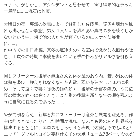
うまい。がしかし、アクシデントと思わせて、実は結果的なラッキ
ー展開に……流石は佐藤。

大晦日の夜、突然の吹雪によって避難した佐藤宅、暖房も壊れお風
呂も沸かせない事態、男女４人互いを温めあい真冬の夜を凌ぐしか
ないという中、隣で他の人たちが寝ているのにスケベな展開
に……。

作中内での非日常感、真冬の底冷えのする室内で微かな衣擦れや吐
息、丁度今の時期に本稿を書いている手の悴みがリアルさを引き立
てる。

同じフリーターの後輩水無瀬さんと体を温めあう内、若い男女の体
は熱を帯び、抑えきれなくなった肉欲、互いを狂おしいほどに求
め、そして遠くで響く除夜の鐘の如く、後輩の子宮を鐘のように佐
藤の撞木が静かに突くとき、また別の後輩も新たな年の瀬を喜ぶよ
うに自慰に耽るのであった……。

やがて朝を迎え、新年と共にストーリーは意外な展開を迎える。作
中は静々とゆったりとした時間が流れ、なんとも趣のある世界観を
構成するとともに、エロスをしっかりと表現（佐藤は今でもJKと生
エッチ）ダブルヒロイン妄想仕立ての大ボリューム78ページなのだ