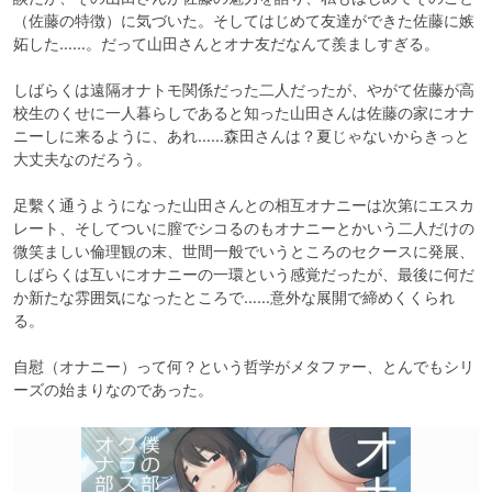
（佐藤の特徴）に気づいた。そしてはじめて友達ができた佐藤に嫉
妬した……。だって山田さんとオナ友だなんて羨ましすぎる。

しばらくは遠隔オナトモ関係だった二人だったが、やがて佐藤が高
校生のくせに一人暮らしであると知った山田さんは佐藤の家にオナ
ニーしに来るように、あれ……森田さんは？夏じゃないからきっと
大丈夫なのだろう。

足繫く通うようになった山田さんとの相互オナニーは次第にエスカ
レート、そしてついに膣でシコるのもオナニーとかいう二人だけの
微笑ましい倫理観の末、世間一般でいうところのセクースに発展、
しばらくは互いにオナニーの一環という感覚だったが、最後に何だ
か新たな雰囲気になったところで……意外な展開で締めくくられ
る。

自慰（オナニー）って何？という哲学がメタファー、とんでもシリ
ーズの始まりなのであった。