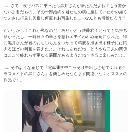
……さて、夜行バスに乗ったら黒井さんが居たんだよね？もう驚か
ないよ君だもの。その一部始終を君たちの横に座していたかの如く
つぶさに拝見し興奮し何度もお写生した……なんとも滑稽だろう？

だがしかし！これが私なのだ、ありがとう佐藤君！とっても気持ち
良かったし、一時日々の辛さを忘れエモイわれぬ感覚になれた。特
に黒井さんが君のおち〇ちんをつかって精液を掻き出す様子には悶
えるほどの興奮を覚えたよ。それにあれだね、どうやら二人の関係
はここで終わらず更なる展開があるようだね？本当に楽しみだよ。

……そのような感じで『電車通学中こっそり中出しさせてくれるク
ラスメイトの黒井さん』を楽しめたならまず間違いなくオススメの
作品です。