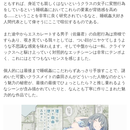
ともすれば、身近でも親しくはないというクラスの女子に変態行為
をしているという睡眠姦においてこれらの要素が背徳感を高め
る……ということを非常に良く研究されているなと、睡眠姦大好き
人間代表として偉そうにここで喧伝するものである。

また途中からエスカレートする男子（佐藤君）の自慰行為は滑稽で
すらあり、覗き見ている我々としては、つい顔がニヤケてしまうよ
うな不思議な感覚を味わえます。そして中盤からは一転、クライマ
ックスへと駆け上っていく対照的なエッチシーンは非常にテンポよ
く、これにはとてつもないセンスを感じました。

個人的には最後まで睡眠姦にこだわらずあっさり手放すことで、謎
めいた可愛いクラスメイトの森田さんがどういった人物なのかとい
う魅力の秘密が、最後の最後でひょっとしたら？と推し量れるよう
なシーンが含み描かれていたりと、なんとも丁寧に作りこまれた魅
力的な作品でした。