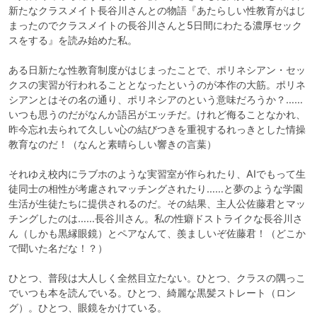
新たなクラスメイト長谷川さんとの物語『あたらしい性教育がはじ
まったのでクラスメイトの長谷川さんと5日間にわたる濃厚セック
スをする』を読み始めた私。

ある日新たな性教育制度がはじまったことで、ポリネシアン・セッ
クスの実習が行われることとなったというのが本作の大筋。ポリネ
シアンとはその名の通り、ポリネシアのという意味だろうか？……
いつも思うのだがなんか語呂がエッチだ。けれど侮ることなかれ、
昨今忘れ去られて久しい心の結びつきを重視するれっきとした情操
教育なのだ！（なんと素晴らしい響きの言葉）

それゆえ校内にラブホのような実習室が作られたり、AIでもって生
徒同士の相性が考慮されマッチングされたり……と夢のような学園
生活が生徒たちに提供されるのだ。その結果、主人公佐藤君とマッ
チングしたのは……長谷川さん。私の性癖ドストライクな長谷川さ
ん（しかも黒縁眼鏡）とペアなんて、羨ましいぞ佐藤君！（どこか
で聞いた名だな！？）

ひとつ、普段は大人しく全然目立たない。ひとつ、クラスの隅っこ
でいつも本を読んでいる。ひとつ、綺麗な黒髪ストレート（ロン
グ）。ひとつ、眼鏡をかけている。
