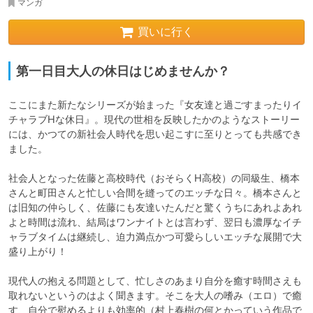
マンガ
買いに行く
第一日目大人の休日はじめませんか？
ここにまた新たなシリーズが始まった『女友達と過ごすまったりイ
チャラブHな休日』。現代の世相を反映したかのようなストーリー
には、かつての新社会人時代を思い起こすに至りとっても共感でき
ました。

社会人となった佐藤と高校時代（おそらくH高校）の同級生、橋本
さんと町田さんと忙しい合間を縫ってのエッチな日々。橋本さんと
は旧知の仲らしく、佐藤にも友達いたんだと驚くうちにあれよあれ
よと時間は流れ、結局はワンナイトとは言わず、翌日も濃厚なイチ
ャラブタイムは継続し、迫力満点かつ可愛らしいエッチな展開で大
盛り上がり！

現代人の抱える問題として、忙しさのあまり自分を癒す時間さえも
取れないというのはよく聞きます。そこを大人の嗜み（エロ）で癒
す、自分で慰めるよりも効率的（村上春樹の何とかっていう作品で