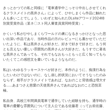
きっとかつての私と同様に『電車通学中こっそり中出しさせてくれ
るクラスメイトの黒井さん』によって、ひやしまくら作品に触れた
人も多いことでしょう。いわずと知られたDLsiteアワード2024特
別賞受賞作品（某ネ〇スト同人審査員賞同時受賞）。

かくいう私がひやしまくらワールドの虜になるきっかけとなった思
い出深い作品であり、当時作品の方のレビューにも書かせていただ
いたように、私は黒井さんが好きだ。好きで好きで好きだ。もう何
とも言えない優しい雰囲気の黒井さんが大好きだ。もうすでに著名
な黒井さんであっても、それでもなおもっともっと広く知ってもら
いたくてこの感想文を書いているようなものだ。

私はいわゆるラッキースケベが好きだ。本作のように、痴漢行為を
したいわけではないのに、なし崩し的状況においてそうなったのみ
ならず、相手がクラスメイトであれば、なおのこと背徳感は増大す
る……あまつさえ慈愛の天使黒井さんであればなおのこと恐悦至
極。

私自身、高校三年間満員電車で通学していた経験を持ち、通学時の
電車の憂鬱な雰囲気について主人公である佐藤君（ってお前佐藤、