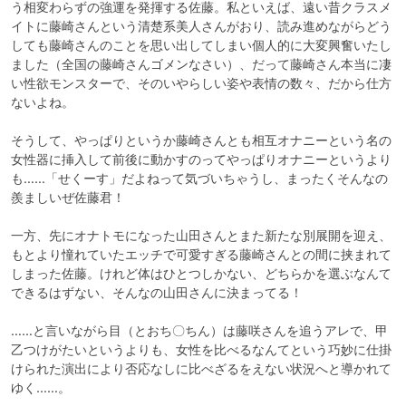
う相変わらずの強運を発揮する佐藤。私といえば、遠い昔クラスメ
イトに藤崎さんという清楚系美人さんがおり、読み進めながらどう
しても藤崎さんのことを思い出してしまい個人的に大変興奮いたし
ました（全国の藤崎さんゴメンなさい）、だって藤崎さん本当に凄
い性欲モンスターで、そのいやらしい姿や表情の数々、だから仕方
ないよね。

そうして、やっぱりというか藤崎さんとも相互オナニーという名の
女性器に挿入して前後に動かすのってやっぱりオナニーというより
も……「せくーす」だよねって気づいちゃうし、まったくそんなの
羨ましいぜ佐藤君！

一方、先にオナトモになった山田さんとまた新たな別展開を迎え、
もとより憧れていたエッチで可愛すぎる藤崎さんとの間に挟まれて
しまった佐藤。けれど体はひとつしかない、どちらかを選ぶなんて
できるはずない、そんなの山田さんに決まってる！

……と言いながら目（とおち〇ちん）は藤咲さんを追うアレで、甲
乙つけがたいというよりも、女性を比べるなんてという巧妙に仕掛
けられた演出により否応なしに比べざるをえない状況へと導かれて
ゆく……。
