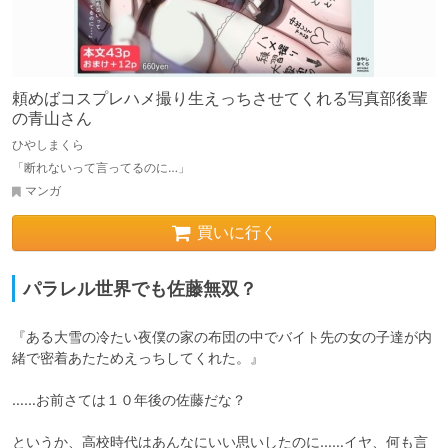
頼めばコスプレハメ撮り生えっちさせてくれる写真部後輩
の青山さん
ひやしまくら
「断れないって言ってるのに…」
マンガ
買いに行く
パラレル世界でも佐藤無双？
『ある大雪の冷たい夜僕の家の布団の中でバイト先の女の子達が内
緒で密着あたためえっちしてくれた。』

……お前さては１０年後の佐藤だな？

というか、高校時代はあんなにいい思いしたのに……イヤ、何も言