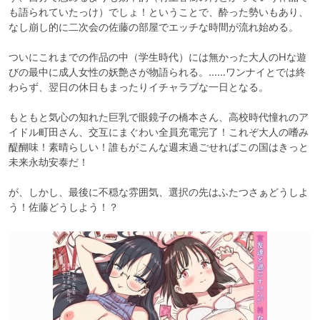
も語られていたっけ）でしょ！ということで、酔った勢いもあり、
なし崩し的に二次会の佐藤の部屋でエッチな時間が流れ始める。

ついにこれまでの作品の中（学生時代）には無かった大人のHな遊
びの最中に成人女性の妖艶さが物語られる。……ワンナイとでは終
わらず、翌日の休日もまったりイチャラブな一日となる。

もともと気心の知れた巨乳で眼鏡子の橋本さん、高校時代憧れのア
イドル町田さん、交互にまぐわい全員充電完了！これぞ大人の嗜み
醍醐味！素晴らしい！誰もがこんな週末過ごせればこの国はきっと
未来永劫安泰だ！

が、しかし、最後に不穏な雰囲気、選択の先はふたつさぁどうしよ
う！佐藤どうしよう！？