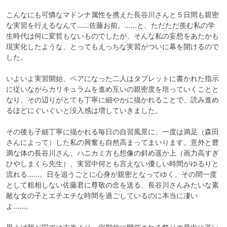
こんなにも可憐なマドンナ属性を携えた長谷川さんと５日間も親密
な実習を行えるなんて……佐藤お前。……と、ただただ羨む私の学
生時代は何に変哲もないものでしたが、そんな私の妄想をあたかも
現実化したような、とってもえっちな実習がついに幕を開けるので
した。

いよいよ実習開始、ペアになった二人はタブレットに書かれた指示
に従いながらカリキュラムを進め互いの親密度を培っていくことと
なり、その辺りがとても丁寧に細やかに描かれることで、読み進め
るほどにぐいぐいと没入感は増していきました。

その後も子細丁寧に描かれる毎日の自習風景に、一度は満足（森田
さんによって）した私の興奮も自然高まってまいります。意外と豊
満な体の長谷川さん、ハニカミ方も想像の斜め遥か上（画力高すぎ
ひやしまくら先生）、実習中何とも言えない優しい時間がゆるりと
流れる……。日を追うごとに心身が親密となってゆく、その間一度
として粗相しない佐藤君に尊敬の念を送る、長谷川さんみたいな素
敵な女の子とエチエチな時間を過ごしているのに本当に凄い
よ……。
