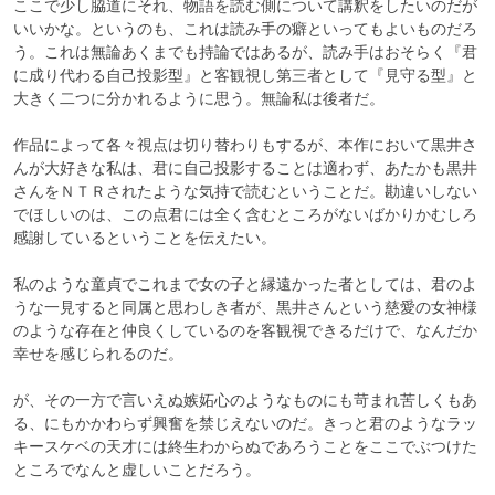
ここで少し脇道にそれ、物語を読む側について講釈をしたいのだが
いいかな。というのも、これは読み手の癖といってもよいものだろ
う。これは無論あくまでも持論ではあるが、読み手はおそらく『君
に成り代わる自己投影型』と客観視し第三者として『見守る型』と
大きく二つに分かれるように思う。無論私は後者だ。

作品によって各々視点は切り替わりもするが、本作において黒井さ
んが大好きな私は、君に自己投影することは適わず、あたかも黒井
さんをＮＴＲされたような気持で読むということだ。勘違いしない
でほしいのは、この点君には全く含むところがないばかりかむしろ
感謝しているということを伝えたい。

私のような童貞でこれまで女の子と縁遠かった者としては、君のよ
うな一見すると同属と思わしき者が、黒井さんという慈愛の女神様
のような存在と仲良くしているのを客観視できるだけで、なんだか
幸せを感じられるのだ。

が、その一方で言いえぬ嫉妬心のようなものにも苛まれ苦しくもあ
る、にもかかわらず興奮を禁じえないのだ。きっと君のようなラッ
キースケベの天才には終生わからぬであろうことをここでぶつけた
ところでなんと虚しいことだろう。
