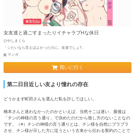
女友達と過ごすまったりイチャラブHな休日
ひやしまくら
「シたいなら言えばよかったのに。友達でしょ?」
マンガ
買いに行く
第二日目近しい友より憧れの存在
どうかまず町田さんを選んだ私を許してほしい。

橋本さんと迷わなかったのかといえば、当然そこは迷い、最後は
「チンの神様の言う通り」で決めたのだから致し方のないことなの
です。（※）チンの神様の言う通りとは、チン様を自然にブラブラ
させ、チン様が示した方に従うという古来から伝わる誓約のことで