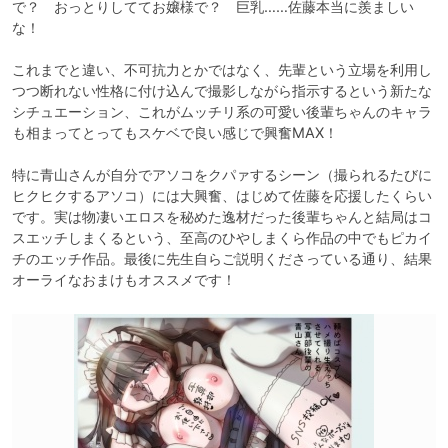
で？　おっとりしててお嬢様で？　巨乳……佐藤本当に羨ましい
な！

これまでと違い、不可抗力とかではなく、先輩という立場を利用し
つつ断れない性格に付け込んで撮影しながら指示するという新たな
シチュエーション、これがムッチリ系の可愛い後輩ちゃんのキャラ
も相まってとってもスケベで良い感じで興奮MAX！

特に青山さんが自分でアソコをクパァするシーン（撮られるたびに
ヒクヒクするアソコ）には大興奮、はじめて佐藤を応援したくらい
です。実は物凄いエロスを秘めた逸材だった後輩ちゃんと結局はコ
スエッチしまくるという、至高のひやしまくら作品の中でもピカイ
チのエッチ作品。最後に先生自らご説明くださっている通り、結果
オーライなおまけもオススメです！