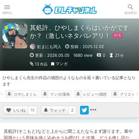
DLチャンネル
MENU
SEARCH
其処許、ひやしまくらはいかがです
か？（激しいネタバレアリ！
虹まにも同人
投稿：2025.12.02
更新：2026.05.05
1680 view
0
21
分
マンガ
13
作品
ひやしまくら先生の作品の感想のようなものを延々書いている記事となり
ます
ひやしまくら
マンガ/漫画
レビュー/感想
クリエイタ
いいね
11
ウォッチ
2
其処許(そこもと)などと上からに聞こえたならまず謝ります。輩や
同朋という意味を強く込めそうお呼びした次第、どうも申し訳な