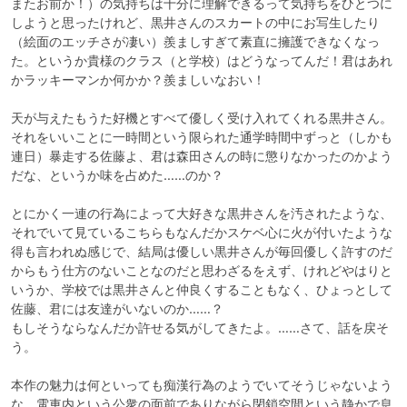
またお前か！）の気持ちは十分に理解できるって気持ちをひとつに
しようと思ったけれど、黒井さんのスカートの中にお写生したり
（絵面のエッチさが凄い）羨ましすぎて素直に擁護できなくなっ
た。というか貴様のクラス（と学校）はどうなってんだ！君はあれ
かラッキーマンか何かか？羨ましいなおい！

天が与えたもうた好機とすべて優しく受け入れてくれる黒井さん。
それをいいことに一時間という限られた通学時間中ずっと（しかも
連日）暴走する佐藤よ、君は森田さんの時に懲りなかったのかよう
だな、というか味を占めた……のか？

とにかく一連の行為によって大好きな黒井さんを汚されたような、
それでいて見ているこちらもなんだかスケベ心に火が付いたような
得も言われぬ感じで、結局は優しい黒井さんが毎回優しく許すのだ
からもう仕方のないことなのだと思わざるをえず、けれどやはりと
いうか、学校では黒井さんと仲良くすることもなく、ひょっとして
佐藤、君には友達がいないのか……？

もしそうならなんだか許せる気がしてきたよ。……さて、話を戻そ
う。

本作の魅力は何といっても痴漢行為のようでいてそうじゃないよう
な、電車内という公衆の面前でありながら閉鎖空間という静かで息