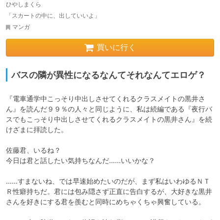
ひやしまくら
「スカートの中に、出していいよ」
マンガ
買いに行く
バスの隣が異性になるなんてそれなんてエロゲ？
『電車通学中こっそり中出しさせてくれるクラスメイトの黒井さ
ん』を読んだ９９％の人々と同じように、私は続編である『夜行バ
スでもこっそり中出しさせてくれるクラスメイトの黒井さん』を続
けざまに拝読した。

佐藤君、いるね？

今日は君と話したい気持ちなんだ……いいかな？

……すまないね、では早速始めたいのだが、まず私はいわゆるＮＴ
Ｒ性癖持ちだ。君には包み隠さず正直に告白するが、大好きな黒井
さんを好きにする君を羨むと同時にめちゃくちゃ興奮している。
