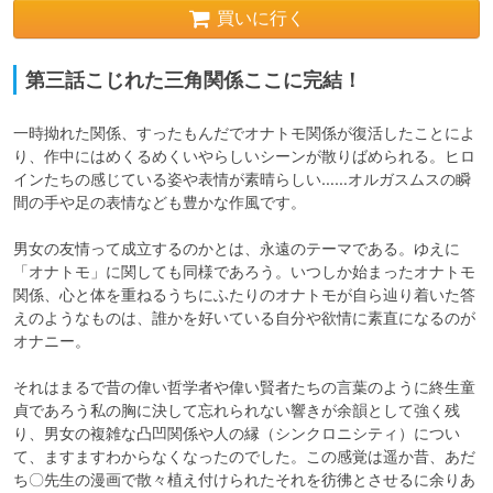
買いに行く
第三話こじれた三角関係ここに完結！
一時拗れた関係、すったもんだでオナトモ関係が復活したことによ
り、作中にはめくるめくいやらしいシーンが散りばめられる。ヒロ
インたちの感じている姿や表情が素晴らしい……オルガスムスの瞬
間の手や足の表情なども豊かな作風です。

男女の友情って成立するのかとは、永遠のテーマである。ゆえに
「オナトモ」に関しても同様であろう。いつしか始まったオナトモ
関係、心と体を重ねるうちにふたりのオナトモが自ら辿り着いた答
えのようなものは、誰かを好いている自分や欲情に素直になるのが
オナニー。

それはまるで昔の偉い哲学者や偉い賢者たちの言葉のように終生童
貞であろう私の胸に決して忘れられない響きが余韻として強く残
り、男女の複雑な凸凹関係や人の縁（シンクロニシティ）につい
て、ますますわからなくなったのでした。この感覚は遥か昔、あだ
ち〇先生の漫画で散々植え付けられたそれを彷彿とさせるに余りあ