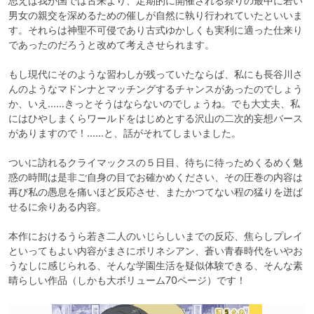
思えば我が国では古来より、定期的に開催される祭りの最中に若い
男女の親交を深めるための催しが自然に執り行われていたといいま
す。それらは神聖不可侵であり古式ゆかしくも実利に適った仕来り
であったのだろうと改めて考えさせられます。

もし現代にそのような習わしが残っていたならば、私にも長谷川さ
んのようなマドンナとマッチングするチャンスがあったのでしょう
か、いえ……きっとそうはならないのでしょうね。でも大丈夫、私
にはひやしまくらワールドをはじめとする沢山の二次的妄想バース
がありますので！……と、話がそれてしまいました。

ついに訪れるクライマックスの５日目、待ちに待っためくるめく魅
惑の時間は是非ご自身の目でお確かめください、その圧巻の内容は
再び私の愚息を痛いほど反応させ、またかつてない程の猛りを迸ば
せるに余りある内容。

本作におけるうら若き二人のいじらしいまでの反応、焦らしプレイ
といってもよい内容がまさにポリネシアン、蒼い青春時代をいやお
うなしに感じられる、そんな学園生活を疑似体験できる、そんな素
晴らしい作品（しかも大ボリューム70ページ）です！