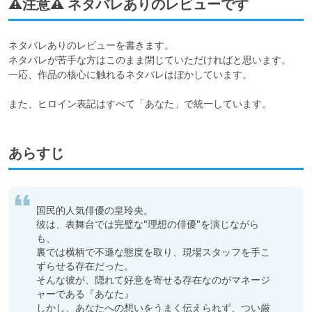
⚠️注意⚠️ ネタバレありのレビューです
ネタバレありのレビューを書きます。

ネタバレが苦手な方はこのまま閉じていただければと思います。

一応、作品の核心に触れるネタバレはぼかしています。

また、ヒロイン表記はすべて「あなた」で統一しています。
あらすじ
国民的人気俳優の皇玲央。

彼は、表舞台では完璧な"理想の俳優"を演じながら
も、

裏では横柄で不遜な態度を取り、現場スタッフを手こ
ずらせる存在だった。

そんな彼が、隠れて好意を寄せる存在なのがマネージ
ャーである『あなた』

しかし、あなたへの想いをうまく伝えられず、つい厳