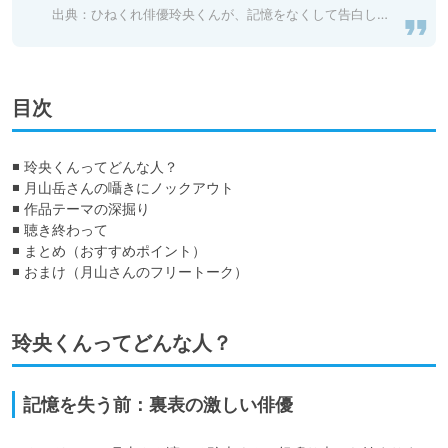
出典：
ひねくれ俳優玲央くんが、記憶をなくして告白してきた件
目次
◾️ 玲央くんってどんな人？

◾️ 月山岳さんの囁きにノックアウト

◾️ 作品テーマの深掘り

◾️ 聴き終わって

◾️ まとめ（おすすめポイント）

◾️ おまけ（月山さんのフリートーク）
玲央くんってどんな人？
記憶を失う前：裏表の激しい俳優