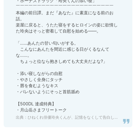
・ボーナストラック「玲央くんの添い寝」

￣￣￣￣￣￣￣￣￣￣￣￣￣￣￣￣￣￣￣￣￣￣￣

本編の前日譚。まだ『あなた』に素直になる前のお
話。

楽屋に戻ると、うたた寝をするヒロインの姿に欲情し
た玲央はそっと密着して自慰を始める――。

「……あんたの甘い匂いがする。

　こんなにあんたを間近に感じる日がくるなんて
な……。

　ちょっと位なら抱きしめても大丈夫だよな?」

・添い寝しながらの自慰

・やさしく全身にタッチ

・唇を食むようなキス

・バレないようにそっと首筋舐め

【500DL 達成特典】

・月山岳さまフリートーク
出典：
ひねくれ俳優玲央くんが、記憶をなくして告白してきた件