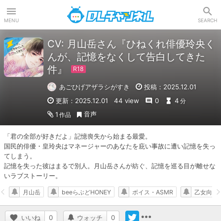
DLチャンネル
MENU
SEARCH
CV: 月山岳さん『ひねくれ俳優玲央く
んが、記憶をなくして告白してきた
件』
あごひげアザラシがすき
投稿：2025.12.01
更新：2025.12.01
44 view
0
4
分
音声
1
作品
「君の全部が好きだよ」記憶喪失から始まる最愛。

国民的俳優・皇玲央はマネージャーのあなたを庇い事故に遭い記憶を失っ
てしまう。

記憶を失った彼はまるで別人。月山岳さんが紡ぐ、記憶を巡る目が離せな
いラブストーリー。
月山岳
beeらぶどHONEY
ボイス・ASMR
乙女向け
いいね
0
ウォッチ
0