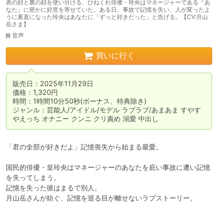
表の顔と裏の顔を使い分ける、ひねくれ俳優・玲央はマネージャーである『あ
なた』に密かに好意を寄せていた。ある日、事故で記憶を失い、人が変ったよ
うに素直になった玲央はあなたに「ずっと好きだった」と告げる。【CV:月山
岳さま】
音声
買いに行く
販売日：2025年11月29日

価格：1,320円

時間：1時間10分50秒(ボーナス、特典除き)

ジャンル：芸能人/アイドル/モデル ラブラブ/あまあま すやす
やえっち オナニー クンニ クリ責め 溺愛 中出し
「君の全部が好きだよ」記憶喪失から始まる最愛。

国民的俳優・皇玲央はマネージャーのあなたを庇い事故に遭い記憶
を失ってしまう。

記憶を失った彼はまるで別人。

月山岳さんが紡ぐ、記憶を巡る目が離せないラブストーリー。