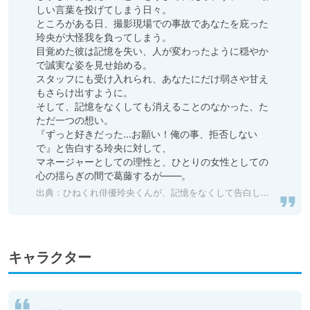
しい言葉を投げてしまう日々。

ところがある日、撮影現場での事故であなたを庇った
玲央が大怪我を負ってしまう。

目覚めた彼は記憶を失い、人が変わったように穏やか
で誠実な姿を見せ始める。

スタッフにも受け入れられ、あなたにだけ弱さや甘え
もさらけ出すように。

そして、記憶をなくしても消えることのなかった、た
ただ一つの想い。

『ずっと好きだった…お願い！俺の事、拒否しない
で』と告白する玲央に対して、

マネージャーとしての理性と、ひとりの女性としての
心の揺らぎの間で葛藤するが――。
出典：
ひねくれ俳優玲央くんが、記憶をなくして告白してきた件
キャラクター