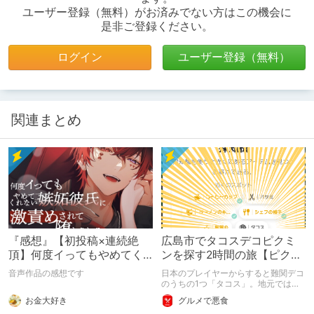
ユーザー登録（無料）がお済みでない方はこの機会に
是非ご登録ください。
ログイン
ユーザー登録（無料）
関連まとめ
『感想』【初投稿×連続絶
広島市でタコスデコピクミ
頂】何度イってもやめてく
ンを探す2時間の旅【ピクミ
れない嫉妬彼氏に激責めさ
ンブルーム / Pikmin
音声作品の感想です
日本のプレイヤーからすると難関デコ
れて堕とされる。
Bloom】
のうちの1つ「タコス」。地元では見
つけられなかった男が広島で探す旅を
お金大好き
グルメで悪食
お送りします。ねくすと5月のテーマ