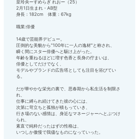
皇玲央ーすめらぎ れおー（25）

2月1日生まれ・AB型

身長：182cm　体重：67kg

職業:俳優

14歳で芸能界デビュー。

圧倒的な美貌から"100年に一人の逸材"と称され、

瞬く間にスター俳優へと駆け上がった。

年齢を重ねるほどに増す色香と長身の佇まいは、

俳優としてだけでなく、

モデルやブランドの広告塔としても注目を浴びてい
る。 

だが華やかな栄光の裏で、思春期から私生活を制限さ
れ、

仕事に縛られ続けてきた彼の心には、

次第に苛立ちと孤独が積もっていき、

行き場のない感情は、身近なマネージャーへとぶつけ
られ、

素直で純粋だったはずの性格は、

いつしか傲慢で我儘なものになっていった。
