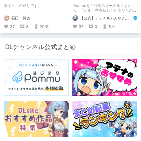
め！ その1
タイトルの通りです。
Pommuをご利用のサークルさまか
ら、「いま一番宣伝したいあなたの
DLsite作品」を募りました！ この夏
長田 興資
【公式】アテナちゃん＠DLチャンネル
🔥激熱🔥な作品ばかり！あなたがまだ
出会っていない、運命の作品が見つか
37
8
20
37
0
8
分
分
るかも！
DLチャンネル公式まとめ