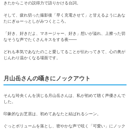
きたからこその説得力で語りかける台詞。

そして、疲れ切った撮影後「早く充電させて」と甘えるようにあな
たにぎゅーっとしがみつくところ。

「好き、好きだよ、マネージャー、好き」想いが溢れ、上擦った切
なそうな声でたくさんキスをする夜——

どれも本気であなたのこと愛してることが伝わってきて、心の奥が
じんわり温かくなる場面です。
月山岳さんの囁きにノックアウト
そんな玲央くんを演じる月山岳さんは、私が初めて聴く声優さんで
した。

印象的なお芝居は、初めてあなたと結ばれるシーン。

ぐっとボリュームを落とし、密やかな声で呟く「可愛い」にノック