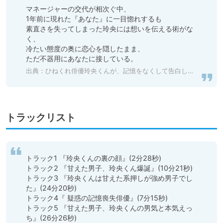
マネージャーの交代が相次ぐ中、

1年前に現れた『あなた』に一目惚れするも

素直さを失ってしまった玲央には想いを伝える術がな
く、

冷たい態度の奥に恋心を隠したまま、

ただ不器用にあなたに接している。
出典：
ひねくれ俳優玲央くんが、記憶をなくして告白してきた件
トラックリスト
トラック1 『玲央くんの裏の顔』(2分28秒)

トラック2 『甘えた男子、玲央くん爆誕』(10分21秒)

トラック3 『玲央くんは甘えた系押しが強め男子でし
た』(24分20秒)

トラック4『 疑惑の記憶喪失俳優』(7分15秒)

トラック5 『甘えた男子、玲央くんの男気と本気えっ
ち』(26分26秒)