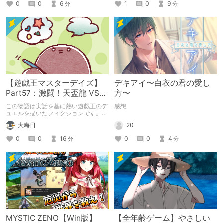
「お出かけの記録」。
0
0
6
1
0
9
分
分
【遊戯王マスターデイズ】
デキアイ〜白衣の君の愛し
Part57：激闘！天盃龍 VS
方〜
千年D【架空デュエル】
この物語は実話を基に熱い遊戯王のデ
感想
ュエルを描いたフィクションです。
（自分用メモ：2025-05-14）
20
大晦日
0
0
4
0
0
16
分
分
MYSTIC ZENO【Win版】
【全年齢ゲーム】やさしい