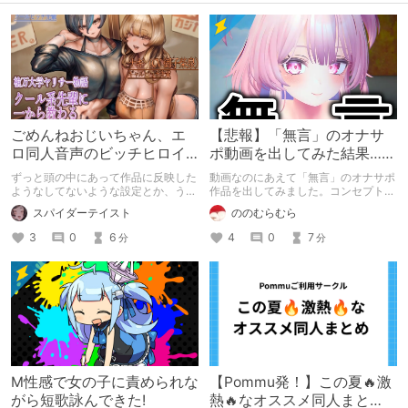
ごめんねおじいちゃん、エ
【悲報】「無言」のオナサ
ロ同人音声のビッチヒロイ
ポ動画を出してみた結果……
ンに名前使って～過去作品
ずっと頭の中にあって作品に反映した
動画なのにあえて「無言」のオナサポ
コンセプトを思い出そう～
ようなしてないような設定とか、うち
作品を出してみました。コンセプト通
のヒロイン達の名づけの法則とかを頭
りのものは作れたのですが、肝心の売
スパイダーテイスト
ののむらむら
の中の映●研の金●さんに「そこにあ
上がね……
っちゃいけねえんだよ」といわれたの
3
0
6
4
0
7
分
分
でとりあえず垂れ流します。
M性感で女の子に責められな
【Pommu発！】この夏🔥激
がら短歌詠んできた!
熱🔥なオススメ同人まと