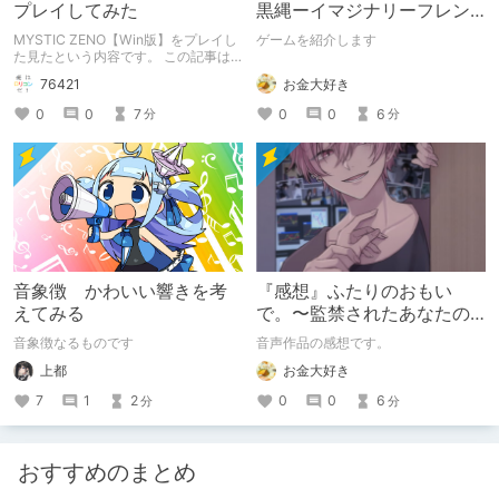
プレイしてみた
黒縄ーイマジナリーフレン
ドの「彼」と過ごすおぼん
MYSTIC ZENO【Win版】をプレイし
ゲームを紹介します
やすみー
た見たという内容です。 この記事は
通常のクリエイターズ記事です。
お金大好き
76421
0
0
6
0
0
7
分
分
音象徴 かわいい響きを考
『感想』ふたりのおもい
えてみる
で。〜監禁されたあなたの
末路〜【がるまに限定特典
音象徴なるものです
音声作品の感想です。
付き】
上都
お金大好き
7
1
2
0
0
6
分
分
おすすめのまとめ