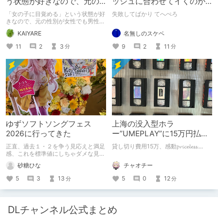
う状態が好きなので、元の
ッシュに合わせてイくのが
性別が女性でも男性でも問
下手すぎる【失敗した話】
「女の子に目覚める」という状態が好
失敗してばかり てへぺろ
題ない話
きなので、元の性別が女性でも男性で
も問題ない話
名無しのスケベ
KAIYARE
9
2
11
11
2
3
分
分
ゆずソフトソングフェス
上海の没入型ホラ
2026に行ってきた
ー”UMEPLAY”に15万円払っ
たら、2作品とも号泣した※
正直、過去１・２を争う見応えと満足
貸し切り費用15万、感動𝓹𝓻𝓲𝓬𝓮𝓵𝓮𝓼𝓼....
ネタバレなし
感、これを標準値にしちゃダメな見本
かも
チャオチー
砂糖ひな
5
0
12
5
3
13
分
分
DLチャンネル公式まとめ