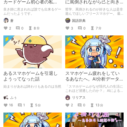
カードゲーム初心者の私
に罵倒されながら己と向き
が、シャドウバースでマス
合う神ゲー
良き師に恵まれれば誰でも出来るゲー
哲学、罵倒されるのが好きな人は是非
ターランクの師匠に勝つま
ムだったようです。
遊んでほしいフリースマホゲー。 最
近Xで流れてきたのをきっかけに始め
で
蒼
国語辞典
た筆者がめっちゃハマったのでご紹介
2
0
8
3
0
7
分
分
あるスマホゲームを引退し
スマホゲーム疲れをしてい
ようってなった話
るあなたへ。AI分析データ
が暴く「習慣化」の罠と
始まりがあれば終わりもあるのは当然
「スマホゲームがなぜ現代人の生活に
は？
これほど浸透したのか？」 AIによる市
場分析によると、私たちが無意識に求
ふぅ
リリアス
める「タイパ」と「習慣化」の正体が
見えてきます。 だけど、スマホゲー
16
1
5
2
0
13
分
分
ムの利便性の裏で多くの人が「日課」
に疲れ、大好きな趣味を失いかけてい
る実態も！？ この本記事では、スマ
ホゲームの成功・失敗の要因を深掘り
します！ そして、ゲームに「遊ばさ