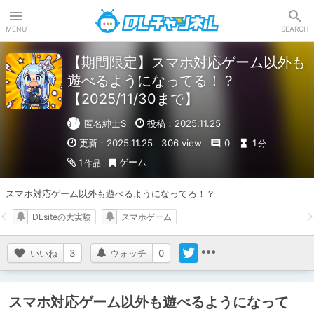
DLチャンネル
MENU
SEARCH
【期間限定】スマホ対応ゲーム以外も
遊べるようになってる！？
【2025/11/30まで】
匿名紳士S
投稿：2025.11.25
更新：2025.11.25
306 view
0
1
分
ゲーム
1
作品
スマホ対応ゲーム以外も遊べるようになってる！？
DLsiteの大実験
スマホゲーム
いいね
3
ウォッチ
0
スマホ対応ゲーム以外も遊べるようになって