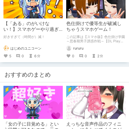
れる」日々から抜け出して、再び自分
の手でゲームの「楽しみ」を味わうた
めの提案します！
【「ある」のがいけな
色仕掛けで優等生が破滅し
い！】スマホゲーやり過ぎ
ちゃうスマホゲーム！
から卒業したい……！
好きすぎて（時間が）滅！
この記事は【スマホ版】色仕掛け学園
～思春期男子誘惑作戦～【DL Play
Box版】のレビュー記事です
はじめのユニコーン
rururu
5
0
6
0
0
2
分
分
おすすめのまとめ
「女の子に目覚める」とい
えっちな音声作品のフィニ