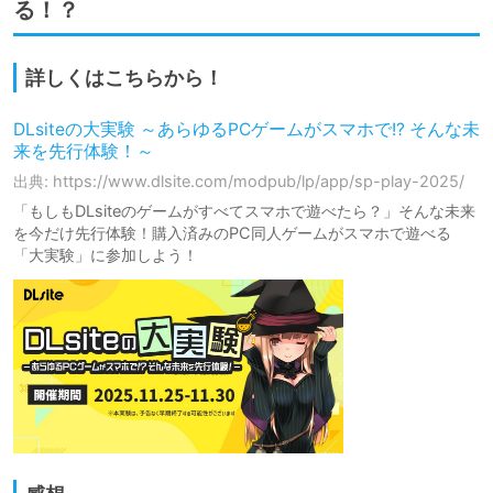
る！？
詳しくはこちらから！
DLsiteの大実験 ～あらゆるPCゲームがスマホで!? そんな未
来を先行体験！～
出典: https://www.dlsite.com/modpub/lp/app/sp-play-2025/
「もしもDLsiteのゲームがすべてスマホで遊べたら？」そんな未来
を今だけ先行体験！購入済みのPC同人ゲームがスマホで遊べる
「大実験」に参加しよう！