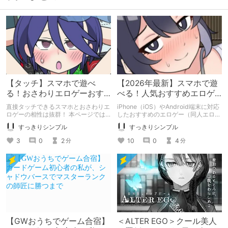
【タッチ】スマホで遊べ
【2026年最新】スマホで遊
る！おさわりエロゲーおす
べる！人気おすすめエロゲ
すめ40選
ーまとめ
直接タッチできるスマホとおさわりエ
iPhone（iOS）やAndroid端末に対応
【iPhone/Android】
【iPhone/Android】
ロゲーの相性は抜群！ 本ページでは
したおすすめのエロゲー（同人エロゲ
iPhone（iOS）とAndroid両方のスマ
ーム）をまとめました。
すっきりシンプル
すっきりシンプル
ホ対応したおさわりエロゲーのおすす
め作品を紹介しています。
3
0
2
10
0
4
分
分
【GWおうちでゲーム合宿】
＜ALTER EGO＞クール美人