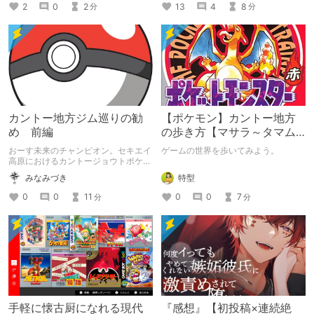
2
0
2
13
4
8
分
分
カントー地方ジム巡りの勧
【ポケモン】カントー地方
め 前編
の歩き方【マサラ～タマム
シ】
おーす未来のチャンピオン。セキエイ
ゲームの世界を歩いてみよう。
高原におけるカントージョウトポケモ
ンリーグに出場できるようなトレーナ
特型
みなみづき
ーになることを夢見るポケモントレー
ナーは数多い。そんな未来のチャンピ
0
0
7
0
0
11
分
分
オンたちのためカントー地方ジムのあ
る街の巡り方とその街の説明をさせて
もらいたい。前篇の今回で4つのジム
と街を巡るぞ。
手軽に懐古厨になれる現代
『感想』【初投稿×連続絶