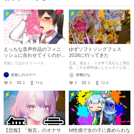
えっちな音声作品のフィニ
ゆずソフトソングフェス
ッシュに合わせてイくのが
2026に行ってきた
下手すぎる【失敗した話】
失敗してばかり てへぺろ
正直、過去１・２を争う見応えと満足
感、これを標準値にしちゃダメな見本
かも
名無しのスケベ
砂糖ひな
9
2
11
5
3
13
分
分
【悲報】「無言」のオナサ
M性感で女の子に責められな