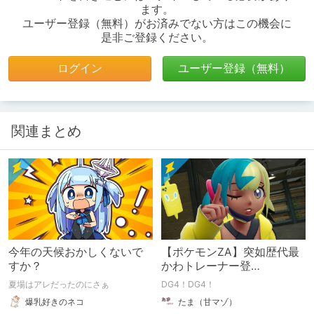
ます。
ユーザー登録（無料）がお済みでない方はこの機会に
是非ご登録ください。
ログイン
ユーザー登録（無料）
関連まとめ
今年の天候おかしくないで
【ポケモンZA】突如歴代最
すか？
かわトレーナー登
場！？！？【推し爆誕】
夏場はアレだったのにさぁ
DG4！DG4！
爆乳好きのネコ
たま（甘マゾ）