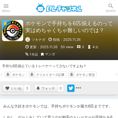
DLチャンネル
MENU
SEARCH
ポケモンで手持ちを6匹揃えるのって
実はめちゃくちゃ難しいのでは？
ツキナガ
投稿：2025.11.26
更新：2025.11.26
50 view
0
4
分
マンガ
1
作品
手持ち6匹揃えているトレーナーって少ないですよね？
ポケモン
クリエイターズ記事
ポケモン実況
いいね
3
ウォッチ
0
みんな大好きポケモンでは、手持ちポケモンが最大6匹までです。

しかし、ゲームをしていて思うのが相手のトレーナーが手持ちを6