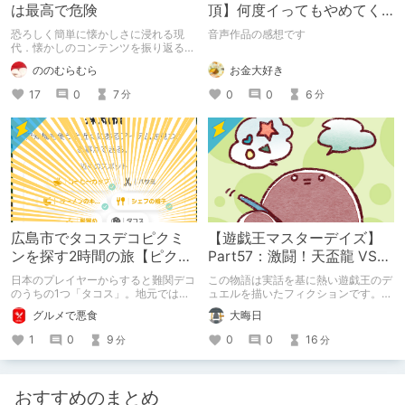
は最高で危険
頂】何度イってもやめてく
れない嫉妬彼氏に激責めさ
恐ろしく簡単に懐かしさに浸れる現
音声作品の感想です
れて堕とされる。
代．懐かしのコンテンツを振り返るこ
とがもはや娯楽として成立してしまう
お金大好き
ののむらむら
今の時代は最高であり，同時に危険で
もあるのです．
0
0
6
17
0
7
分
分
広島市でタコスデコピクミ
【遊戯王マスターデイズ】
ンを探す2時間の旅【ピクミ
Part57：激闘！天盃龍 VS
ンブルーム / Pikmin
千年D【架空デュエル】
日本のプレイヤーからすると難関デコ
この物語は実話を基に熱い遊戯王のデ
Bloom】
のうちの1つ「タコス」。地元では見
ュエルを描いたフィクションです。
つけられなかった男が広島で探す旅を
（自分用メモ：2025-05-14）
グルメで悪食
大晦日
お送りします。ねくすと5月のテーマ
「お出かけの記録」。
1
0
9
0
0
16
分
分
おすすめのまとめ