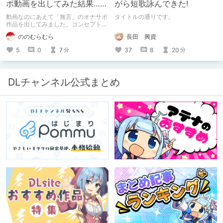
ポ動画を出してみた結果……
がら短歌詠んできた!
動画なのにあえて「無言」のオナサポ
タイトルの通りです。
作品を出してみました。コンセプト通
りのものは作れたのですが、肝心の売
長田 興資
ののむらむら
上がね……
37
8
20
5
0
7
分
分
DLチャンネル公式まとめ