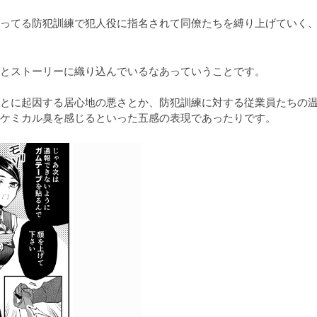
ってる防犯訓練で犯人役に指名されて同僚たちを縛り上げていく
とストーリーに織り込んでいるなあっていうことです。

とに起因する居心地の悪さとか、防犯訓練に対する従業員たちの
ケミカル臭を感じるといった五感の表現であったりです。