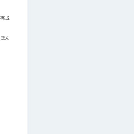
が完成
。ほん