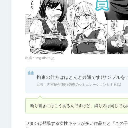
出典：
img.dlsite.jp
拘束の仕方はほとんど共通です(サンプルを
出典：
内容紹介(銀行強盗のシミュレーションをする話)
断り書きにはこうあるんですけど、縛り方は同じでも
ワタシは登場する女性キャラが多い作品だと『この子