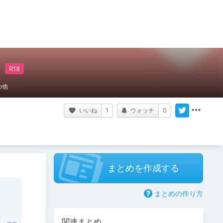
介
の他
いいね
1
ウォッチ
0
まとめを作成する
まとめの作り方
関連まとめ