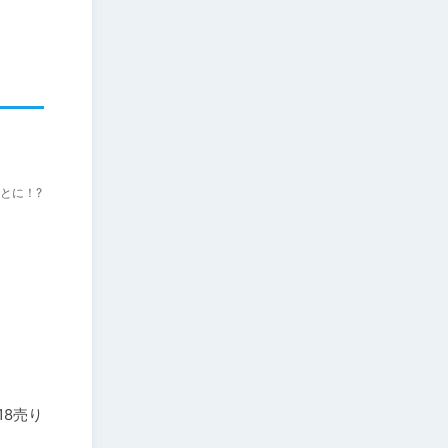
とに！?
18売り