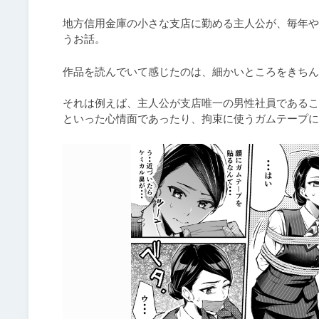
地方信用金庫の小さな支店に勤める主人公が、毎年や
作品を読んでいて感じたのは、細かいところをきちん
それは例えば、主人公が支店唯一の男性社員であるこ
といった心情面であったり、拘束に使うガムテープに