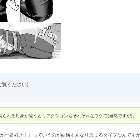
ご覧ください)
縛られる対象が違うとリアクションもそれぞれなワケで(当然ですが)。
が一番好き！』っていうのが結構すんなり決まるタイプなんです