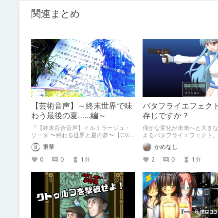
関連まとめ
【芸術音声】～終末世界で味
バタフライエフェク
わう最後の夏……編～
存じですか？
『【終末百合音声】イルミラージュ・
僅かな変化が未来へと大き
ソーダ 〜終わる世界と夏の夢〜【CV:
えるバタフライエフェクト
奥野香耶】』
定するタイトルの時間移動
重華
かめなし
RPG作品の紹介です。
0
0
1
2
0
1
分
分