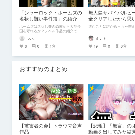
「シャーロック・ホームズの
無人島サバイバルビ
名状し難い事件簿」の紹介
全クリアしたから思
語る（ネタバレ注意
ホームズは名状し難き恐怖から大英帝
進むごとに謎がめっちゃ増
国を守れるか？ノベル作品の紹介で
す。
Ibuki
ミナト
6
0
1
19
0
6
分
分
おすすめのまとめ
【被害者の会】トラウマ音声
【悲報】「無言」の
作品
動画を出してみた結果