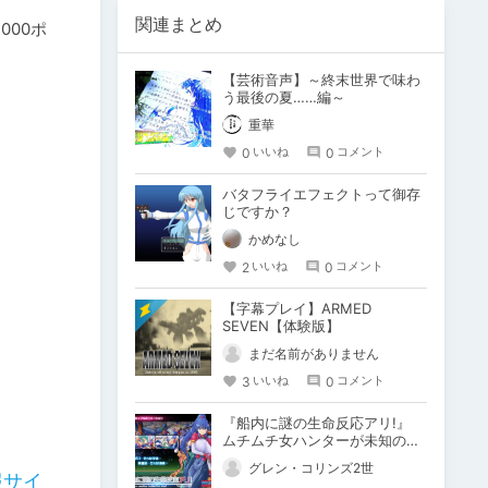
関連まとめ
000ポ
【芸術音声】～終末世界で味わ
う最後の夏……編～
重華
0
0
いいね
コメント
バタフライエフェクトって御存
じですか？
かめなし
2
0
いいね
コメント
【字幕プレイ】ARMED
SEVEN【体験版】
まだ名前がありません
3
0
いいね
コメント
『船内に謎の生命反応アリ!』
ムチムチ女ハンターが未知の生
物と大乱交！
グレン・コリンズ2世
報サイ