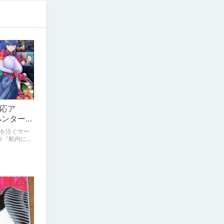
応ア
ハンターが
！
を注ぐサー
作『船内に謎
とは思えな
メーション
すべての男