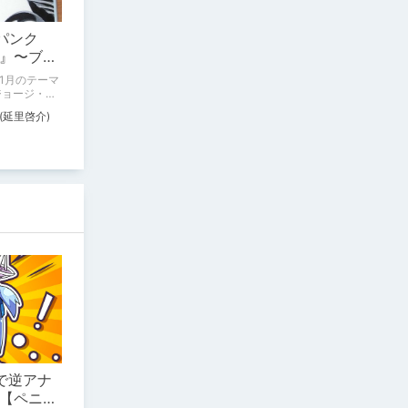
パンク
』〜ブー
〜
1月のテーマ
、ブーダイ
延里啓介)
ます。 『重
炎』『電脳
ように→あり
で逆アナ
【ペニバ