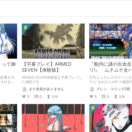
トって御
【字幕プレイ】ARMED
『船内に謎の生命反
SEVEN【体験版】
リ!』 ムチムチ女
未知の生物と大乱交
な影響を与
ARMED SEVEN体験版を字幕プレイし
巨乳とムチムチボディに力
。それを否
た感想です
クル“あれから4年”の最新
ループもの
の生命反応アリ!』。同人
まだ名前がありません
グレン・コリンズ2世
い、ハイクオリティなアニ
と、ヒロインのエロさは、
3
0
3
5
0
2
分
分
性を魅了する！