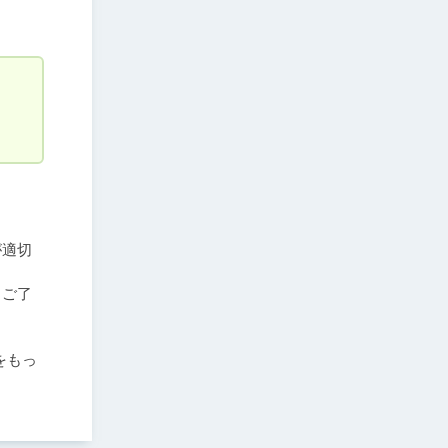
が適切
、ご了
をもっ