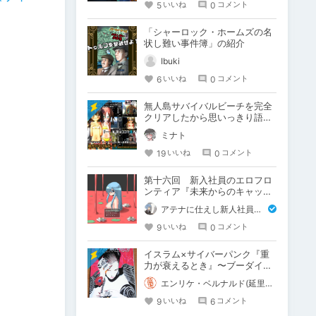
5
0
いいね
コメント
「シャーロック・ホームズの名
状し難い事件簿」の紹介
Ibuki
6
0
いいね
コメント
無人島サバイバルビーチを完全
クリアしたから思いっきり語る
（ネタバレ注意）
ミナト
19
0
いいね
コメント
第十六回 新入社員のエロフロ
ンティア『未来からのキャット
ライン』
アテナに仕えし新人社員 リリィ
9
0
いいね
コメント
イスラム×サイバーパンク『重
力が衰えるとき』〜ブーダイー
ン・シリーズ〜
エンリケ・ベルナルド(延里啓介)
9
6
いいね
コメント