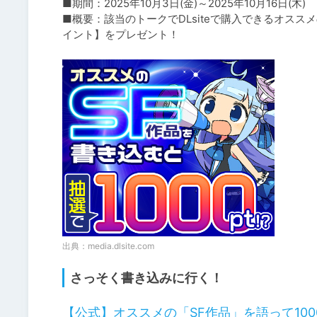
■期間：2025年10月3日(金)～2025年10月16日(木)

■概要：該当のトークでDLsiteで購入できるオスス
イント】をプレゼント！
出典：
media.dlsite.com
さっそく書き込みに行く！
【公式】オススメの「SF作品」を語って100