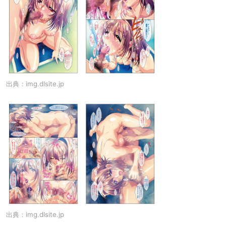
出典：
img.dlsite.jp
出典：
img.dlsite.jp