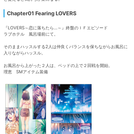
Chapter01 Fearing LOVERS
『LOVERS～恋に落ちたら…～』終盤のＩＦエピソード

ラブホテル　風呂場前にて。

そのままハッスルする2人は仲良くバランスを保ちながらお風呂に
入りながらハッスル。

お風呂から上がった２人は、ベッドの上で２回戦を開始。

理恵　SMアイテム装備