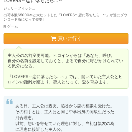
LOVERS～恋に落ちたら…～
ジェリーフィッシュ
出荷本数65000本と大ヒットした「LOVERS〜恋に落ちたら…〜」が遂にダウ
ンロード版になって登場!!
ゲーム
買いに行く
主人公の名前変更可能。ヒロインからは「あなた」呼び。

自分の名前を設定しておくと、まるで自分に呼びかけられてい
る気分になる。

『LOVERS～恋に落ちたら…～』では、開いていた主人公とヒ
ロインの距離が縮まり、恋人となって、愛を育みます。
ある日、主人公は親友、脇谷から恋の相談を受けた。

その相手とは、主人公と同じ中学出身の同級生だった
河合理恵。

以前、想いを寄せていた理恵に対し、当初は親友の為
に理恵に接近した主人公。
