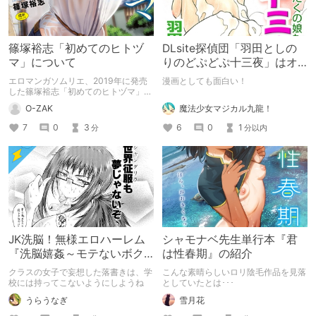
篠塚裕志「初めてのヒトヅ
DLsite探偵団「羽田としの
マ」について
りのどぷどぷ十三夜」はオ
トク！
エロマンガソムリエ、2019年に発売
漫画としても面白い！
した篠塚裕志「初めてのヒトヅマ」に
ついて。
魔法少女マジカル九龍！
O-ZAK
6
0
1
7
0
3
分以内
分
JK洗脳！無様エロハーレム
シャモナベ先生単行本『君
『洗脳嬉姦～モテないボク
は性春期』の紹介
のモテ性活～』
クラスの女子で妄想した落書きは、学
こんな素晴らしいロリ陰毛作品を見落
校には持ってこないようにしようね
としていたとは･･･
うらうなぎ
雪月花