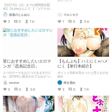
クーポンで50％OFF
【4月11日（日）までの期間限定配
布】 DLsiteさんにて 【「コアマガジ
ン」スプリングJKスペシャルクーポ
放蕩のとんぬら
マルシカク
ン】大好評配布中!!! 滝美梨香 先生の
単行本 『MISSING LOVERS Remain
2
0
1
1
0
3
分
分
ただ憧れを知る者だけが…』も 販売価
格 2,640円 → クーポンご使用で
50％OFFと 大変お求めやすくなって
おります! ぜひこの機会にお値打ちに
お買い求めください!!
皆におすすめしたいエロマ
【もんぷち】ハミにく×ハメ
ンガ「恋糸記念日」
にく【単行本紹介】
２つのテーマをはりつけるますけど
ポイント目的＆良かったと思うものを
ね、2019年に販売されてなおかつク
紹介
リスマス系かなといったら一つありま
rururur
掃き溜め
す。
0
0
3
2
0
1
分
分