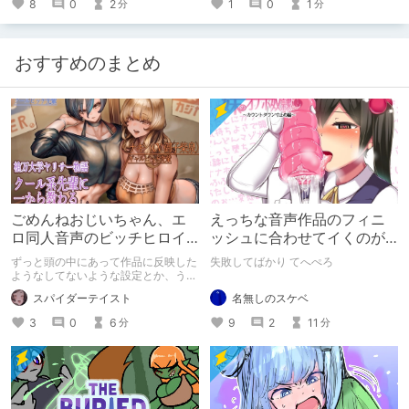
8
0
2
1
0
1
分
分
おすすめのまとめ
ごめんねおじいちゃん、エ
えっちな音声作品のフィニ
ロ同人音声のビッチヒロイ
ッシュに合わせてイくのが
ンに名前使って～過去作品
下手すぎる【失敗した話】
ずっと頭の中にあって作品に反映した
失敗してばかり てへぺろ
コンセプトを思い出そう～
ようなしてないような設定とか、うち
のヒロイン達の名づけの法則とかを頭
名無しのスケベ
スパイダーテイスト
の中の映●研の金●さんに「そこにあ
っちゃいけねえんだよ」といわれたの
9
2
11
3
0
6
分
分
でとりあえず垂れ流します。