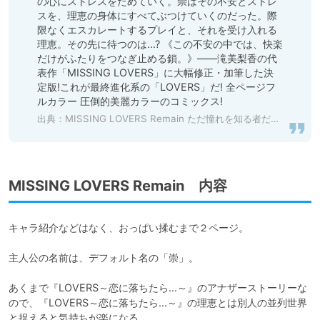
の心にストレスをためていく。崇はその不安とストレ
スを、理恵の身体にすべてぶつけていくのだった。際
限なくエスカレートするプレイと、それを受け入れる
理恵。その先に待つのは…? 《この不安の中では、快楽
だけがふたりをつなぎ止める鎖。》――滝美梨香の代
表作「MISSING LOVERS」に大幅修正・加筆した決
定版!これが最終進化系の「LOVERS」だ! 全ページフ
出典：
MISSING LOVERS Remain ただ憧れを知る者だけが… [コアマガジン] | DLsite 成年コミック - R18
MISSING LOVERS Remain 内容
キャラ紹介などはなく、おっぱい揉むまで２ページ。

主人公の名前は、デフォルト名の「崇」。

あくまで『LOVERS～恋に落ちたら…～』のアナザーストーリーな
ので、『LOVERS～恋に落ちたら…～』の理恵とは別人の並列世界
と捉えると気持ちが楽になる。