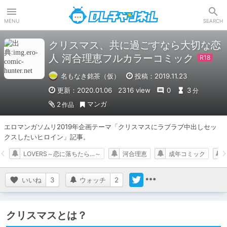
DLチャンネル
MENU
SEARCH
クリスマス、共に過ごすなら大切な恋
人 河合理恵フルカラーコミック
名もなき銘茶（仮）
投稿：2019.11.23
更新：2020.01.06
2316 view
0
3
分
マンガ
2
作品
エロマンガソムリ2019年企画テーマ「クリスマスにラブラブ中出しセッ
クスしたいヒロイン」記事。
LOVERS～恋に落ちたら…～
河合理恵
成年コミック
いいね
3
ウォッチ
2
クリスマスとは？