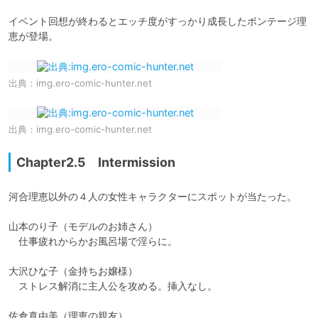
イベント回想が終わるとエッチ度がすっかり成長したボンテージ理
恵が登場。
出典：
img.ero-comic-hunter.net
出典：
img.ero-comic-hunter.net
Chapter2.5 Intermission
河合理恵以外の４人の女性キャラクターにスポットが当たった。

山本のり子（モデルのお姉さん）　

　仕事疲れからかお風呂場で淫らに。

大沢ひな子（金持ちお嬢様）

　ストレス解消に主人公を攻める。挿入なし。

佐倉真由美（理恵の親友）
