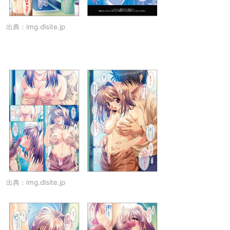
出典：
img.dlsite.jp
出典：
img.dlsite.jp