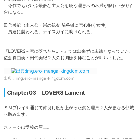
　今作でもだいぶ最低な主人公を庇う理恵への不満が膨れ上がり百
合になる。

田代美紀（主人公・崇の親友 脇谷徹に恋心抱く女性）

　男達に襲われる。ナイスガイに助けられる。

『LOVERS～恋に落ちたら…～』では出来ずに未練となっていた、
佐倉真由美・田代美紀２人のお胸様を拝むことが叶いました。
出典：
img.ero-manga-kingdom.com
Chapter03 LOVERS Lament
ＳＭプレイを通じて仲良し度が上がった崇と理恵２人が更なる領域
へ踏み出す。

ステージは学校の屋上。
