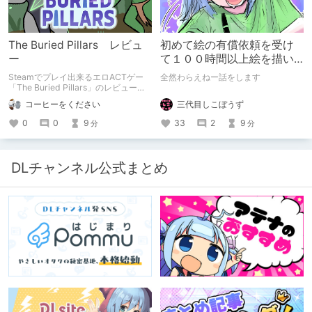
The Buried Pillars レビュ
初めて絵の有償依頼を受け
ー
て１００時間以上絵を描い
た話
Steamでプレイ出来るエロACTゲー
全然わらえねー話をします
「The Buried Pillars」のレビューで
す。
三代目しこぼうず
コーヒーをください
33
2
9
0
0
9
分
分
DLチャンネル公式まとめ