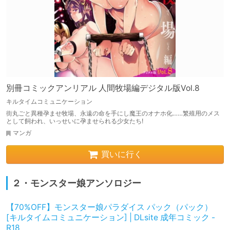
別冊コミックアンリアル 人間牧場編デジタル版Vol.8
キルタイムコミュニケーション
街丸ごと異種孕ませ牧場、永遠の命を手にし魔王のオナホ化……繁殖用のメス
として飼われ、いっせいに孕ませられる少女たち!
マンガ
買いに行く
２・モンスター娘アンソロジー
【70%OFF】モンスター娘パラダイス パック（パック）
[キルタイムコミュニケーション] | DLsite 成年コミック -
R18