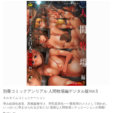
別冊コミックアンリアル 人間牧場編デジタル版Vol.5
キルタイムコミュニケーション
孕み奴隷化改造、異種姦種付け、搾乳苗床化――繁殖用のメスとして飼われ、
いっせいに孕ませられる少女たち! 過激な人間牧場シチュエーションが満載!