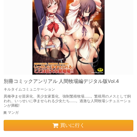
別冊コミックアンリアル 人間牧場編デジタル版Vol.4
キルタイムコミュニケーション
異種孕ませ苗床化、美少女家畜化、強制繁殖牧場……。繁殖用のメスとして飼
われ、いっせいに孕ませられる少女たち……。過激な人間牧場シチュエーショ
ンが満載!
マンガ
買いに行く