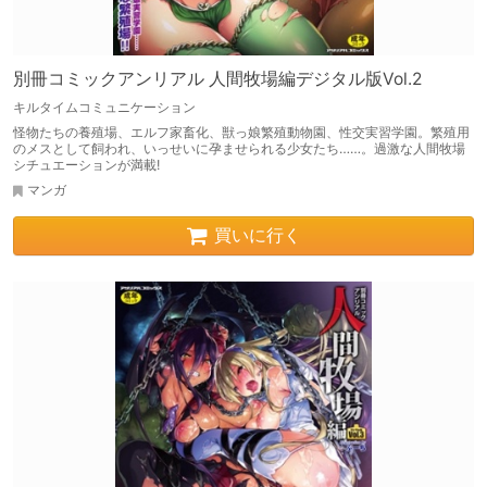
別冊コミックアンリアル 人間牧場編デジタル版Vol.2
キルタイムコミュニケーション
怪物たちの養殖場、エルフ家畜化、獣っ娘繁殖動物園、性交実習学園。繁殖用
のメスとして飼われ、いっせいに孕ませられる少女たち……。過激な人間牧場
シチュエーションが満載!
マンガ
買いに行く