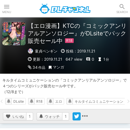
DLチャンネル
MENU
SEARCH
【エロ漫画】KTCの『コミックアンリ
アルアンソロジー』がDLsiteでパック
販売セール中
童貞ペンギン
投稿：2019.11.21
更新：2019.11.21
647 view
0
1
分
マンガ
34
作品
キルタイムコミュニケーションの「コミックアンリアルアンソロジー」で
４つのシリーズがパック販売セール中です。

（12/8まで）
DLsite
R18
エロ
キルタイムコミュニケーション
いいね
1
ウォッチ
1