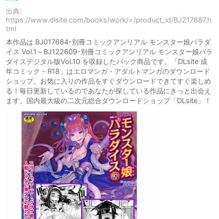
出典:
https://www.dlsite.com/books/work/=/product_id/BJ217887.h
tml
本作品は BJ017684-別冊コミックアンリアル モンスター娘パラダ
イス Vol.1～BJ122609-別冊コミックアンリアル モンスター娘パラ
ダイスデジタル版Vol.10 を収録したパック商品です。「DLsite 成
年コミック - R18」はエロマンガ・アダルトマンガのダウンロード
ショップ。お気に入りの作品をすぐダウンロードできてすぐ楽しめ
る！毎日更新しているのであなたが探している作品にきっと出会え
ます。国内最大級の二次元総合ダウンロードショップ「DLsite」！