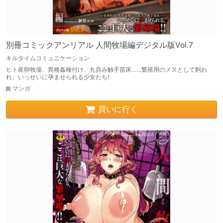
別冊コミックアンリアル 人間牧場編デジタル版Vol.7
キルタイムコミュニケーション
ヒト産卵牧場、異種姦種付け、丸呑み触手苗床……繁殖用のメスとして飼わ
れ、いっせいに孕ませられる少女たち!
マンガ
買いに行く