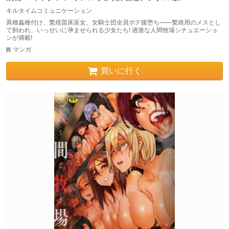
キルタイムコミュニケーション
異種姦種付け、繁殖苗床巫女、女騎士団全員ボテ腹堕ち――繁殖用のメスとし
て飼われ、いっせいに孕ませられる少女たち! 過激な人間牧場シチュエーショ
ンが満載!
マンガ
買いに行く