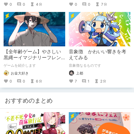
0
0
4
0
0
7
分
分
【全年齢ゲーム】やさしい
音象徴 かわいい響きを考
黒縄ーイマジナリーフレン
えてみる
ドの「彼」と過ごすおぼん
ゲームを紹介します
音象徴なるものです
やすみー
お金大好き
上都
0
0
6
7
1
2
分
分
おすすめのまとめ