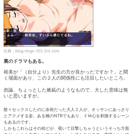
出典：
blog-imgs-103.2nt.com
裏のドラマもある。
裕美が「（自分より）先生の方が良かったですか？」と聞
く場面があり、この２人の関係性にも注目したいところ。

勿論、ちょっとした嫉妬のようなもので、大した意味は無
いと思いますが。
散々セックスしたのに余裕だった大人２人が、オッサンにあっさり
とアクメする姿。ある種のNTRでもあり、ドＭ心を刺激するシーン
もあるのです。

しかもこれらはその殆どが、覗いて目撃しちゃうというそっち方面