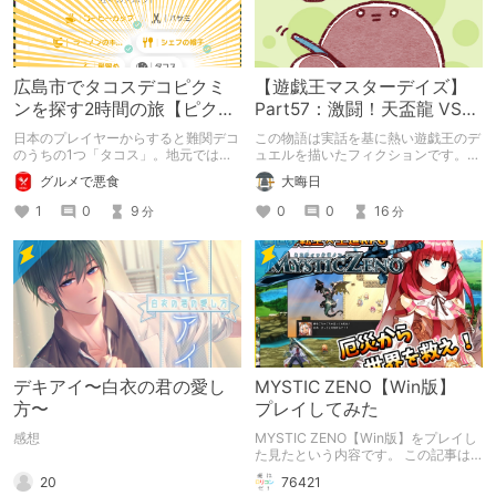
広島市でタコスデコピクミ
【遊戯王マスターデイズ】
ンを探す2時間の旅【ピクミ
Part57：激闘！天盃龍 VS
ンブルーム / Pikmin
千年D【架空デュエル】
日本のプレイヤーからすると難関デコ
この物語は実話を基に熱い遊戯王のデ
Bloom】
のうちの1つ「タコス」。地元では見
ュエルを描いたフィクションです。
つけられなかった男が広島で探す旅を
（自分用メモ：2025-05-14）
グルメで悪食
大晦日
お送りします。ねくすと5月のテーマ
「お出かけの記録」。
1
0
9
0
0
16
分
分
デキアイ〜白衣の君の愛し
MYSTIC ZENO【Win版】
方〜
プレイしてみた
感想
MYSTIC ZENO【Win版】をプレイし
た見たという内容です。 この記事は
通常のクリエイターズ記事です。
20
76421