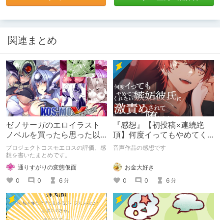
関連まとめ
ゼノサーガのエロイラスト
『感想』【初投稿×連続絶
ノベルを買ったら思った以
頂】何度イってもやめてく
上におねショタ要素が多か
れない嫉妬彼氏に激責めさ
プロジェクトコスモエロスの評価、感
音声作品の感想です
った件
れて堕とされる。
想を書いたまとめです。
お金大好き
通りすがりの変態仮面
0
0
6
0
0
6
分
分