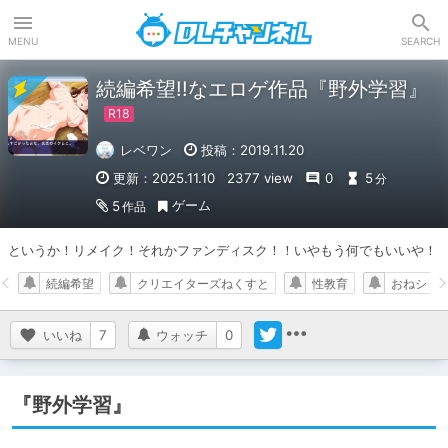
DLチャンネル
MENU
SEARCH
続編希望!!なエロゲ作品『野外学習』
レベワン
投稿：2019.11.20
更新：2025.11.10
2377 view
0
5
分
ゲーム
5
作品
というか！リメイク！それかファンディスク！！いやもう何でもいいや！
続編希望
クリエイターズねくすと
性教育
おねショ
いいね
7
ウォッチ
0
『野外学習』