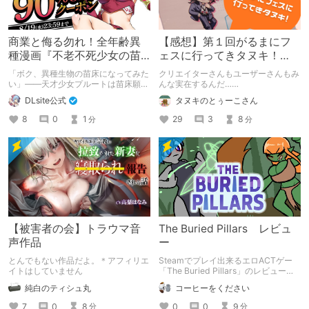
商業と侮る勿れ！全年齢異
【感想】第１回がるまにフ
種漫画『不老不死少女の苗
ェスに行ってきタヌキ！
床旅行記』新刊記念1～3巻
【レポ】
「ボク、異種生物の苗床になってみた
クリエイターさんもユーザーさんもみ
90%オフクーポン配布中✨
い」――天才少女プルートは苗床願望
んな実在するんだ……
を叶えるため、不老不死の体を手に入
DLsite公式
タヌキのとぅーこさん
れた！ 話題沸騰の全年齢苗床コミッ
クスの新刊が発売開始！ それを記念
8
0
1
29
3
8
分
分
して1～3巻まで90%OFFクーポン配
布いたします！ まだ本作品未体験の
皆さん、多分お好きです。ぜひお試し
ください。
【被害者の会】トラウマ音
The Buried Pillars レビュ
声作品
ー
とんでもない作品だよ。＊アフィリエ
Steamでプレイ出来るエロACTゲー
イトはしていません
「The Buried Pillars」のレビューで
す。
純白のティシュ丸
コーヒーをください
7
0
8
0
0
9
分
分