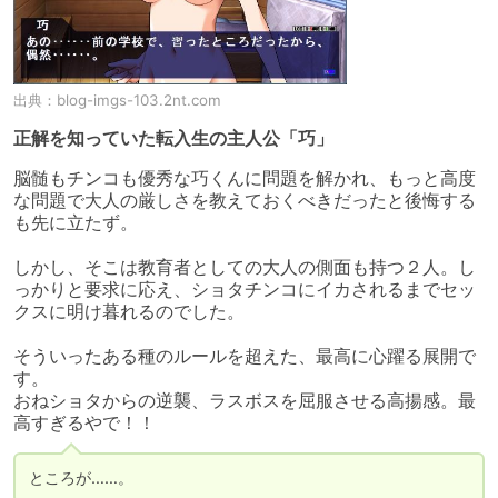
出典：
blog-imgs-103.2nt.com
正解を知っていた転入生の主人公「巧」
脳髄もチンコも優秀な巧くんに問題を解かれ、もっと高度
な問題で大人の厳しさを教えておくべきだったと後悔する
も先に立たず。

しかし、そこは教育者としての大人の側面も持つ２人。し
っかりと要求に応え、ショタチンコにイカされるまでセッ
クスに明け暮れるのでした。

そういったある種のルールを超えた、最高に心躍る展開で
す。

おねショタからの逆襲、ラスボスを屈服させる高揚感。最
高すぎるやで！！
ところが……。