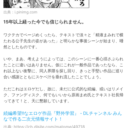
出典：
i.pinimg.com
15年以上経った今でも信じられません。
ワクテカでページめくったら、テキストで淡々と「精液まみれで横
たわる公子先生の姿があった」と明らかな事後シーンが始まり、唖
然としたものです。

いや、まあ、考えようによっては、このシーンに一番心揺さぶられ
たことに違いはありません。仮にこれが一般作品であったなら、こ
れ以上ない衝撃に、同人界隈を探し回り、きっと手堅い作品に巡り
合い感謝とともにスケベ汁を垂れ流したことでしょう。

ただこれはエロゲだし、故に、未だに公式的な続編、或いはリメイ
ク、ファンディスク、何でもいいから原画まめ氏とテキスト社長帰
ってきて！と、天に懇願しています。
続編希望!!なエロゲ作品『野外学習』 - DLチャンネル みん
なで作る二次元情報サイト！
出典: https://ch.dlsite.com/matome/49718