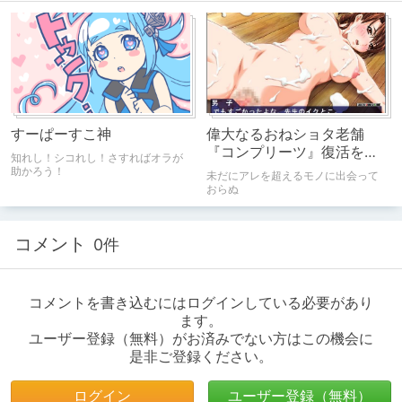
すーぱーすこ神
偉大なるおねショタ老舗
『コンプリーツ』復活を願
知れし！シコれし！さすればオラが
う会
助かろう！
未だにアレを超えるモノに出会って
おらぬ
コメント
0件
コメントを書き込むにはログインしている必要があり
ます。
ユーザー登録（無料）がお済みでない方はこの機会に
是非ご登録ください。
ログイン
ユーザー登録（無料）