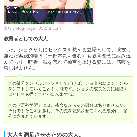
出典：
blog-imgs-103.2nt.com
教育者としての大人
また、ショタたちにセックスを教える立場として、演技も
兼ねた実践的喘ぎ（一部本気も含む）も教育理念に組み込
んでおり、時折、我を忘れて嬌声を上げる姿には、感嘆を
禁じ得ません。
この部分をレベルアップさせて行けば、ショタおねにジャンル
をシフトしていくことも可能です。ショタの成長と共に段階エ
ロとしても描くことが出来ますね。

この『野外学習』には、残念ながらその部分はありませんが、
それでもそこを刺激し、その先を妄想させてくれる成分は、多
分に含まれています。
大人を満足させるための大人。