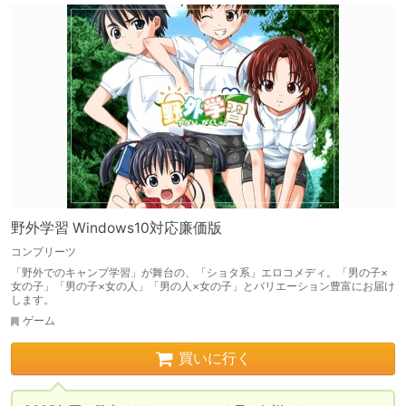
野外学習 Windows10対応廉価版
コンプリーツ
「野外でのキャンプ学習」が舞台の、「ショタ系」エロコメディ。「男の子×
女の子」「男の子×女の人」「男の人×女の子」とバリエーション豊富にお届け
します。
ゲーム
買いに行く