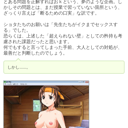
とある問題を正解すればおｋという、夢のような企画。し
かしその問題とは、まだ授業で習っていない箇所という、
ざっくり言えば「断るための口実」な訳です。

ショタたちのお願いは「先生たちがイクまでセックスす
る」でした。

恐らくは、上述した「超えられない壁」としての矜持も考
慮された課題だったと思います。

何でもすると言ってしまった手前、大人としての対処が、
最善だと判断したのでしょう。
しかし……。