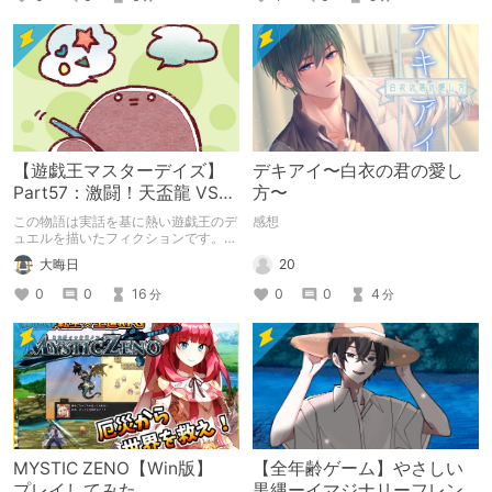
【遊戯王マスターデイズ】
デキアイ〜白衣の君の愛し
Part57：激闘！天盃龍 VS
方〜
千年D【架空デュエル】
この物語は実話を基に熱い遊戯王のデ
感想
ュエルを描いたフィクションです。
（自分用メモ：2025-05-14）
20
大晦日
0
0
4
0
0
16
分
分
MYSTIC ZENO【Win版】
【全年齢ゲーム】やさしい
プレイしてみた
黒縄ーイマジナリーフレン