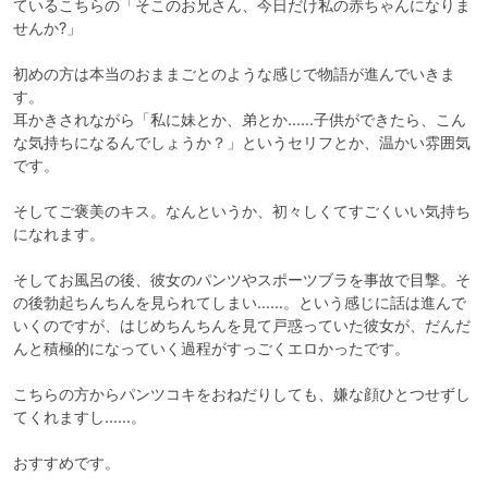
ているこちらの「そこのお兄さん、今日だけ私の赤ちゃんになりま
せんか?」

初めの方は本当のおままごとのような感じで物語が進んでいきま
す。

耳かきされながら「私に妹とか、弟とか……子供ができたら、こん
な気持ちになるんでしょうか？」というセリフとか、温かい雰囲気
です。

そしてご褒美のキス。なんというか、初々しくてすごくいい気持ち
になれます。

そしてお風呂の後、彼女のパンツやスポーツブラを事故で目撃。そ
の後勃起ちんちんを見られてしまい……。という感じに話は進んで
いくのですが、はじめちんちんを見て戸惑っていた彼女が、だんだ
んと積極的になっていく過程がすっごくエロかったです。

こちらの方からパンツコキをおねだりしても、嫌な顔ひとつせずし
てくれますし……。

おすすめです。