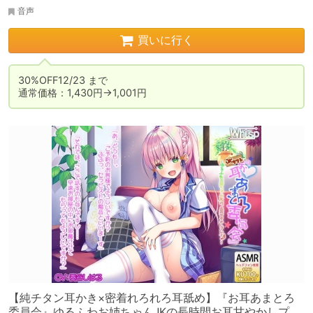
音声
買いに行く
30%OFF12/23 まで

通常価格：1,430円→1,001円
【純チタン耳かき×密着れろれろ耳舐め】『お耳あまとろ
委員会』ゆるふわお姉ちゃんJKの長時間お耳甘やかしプレ