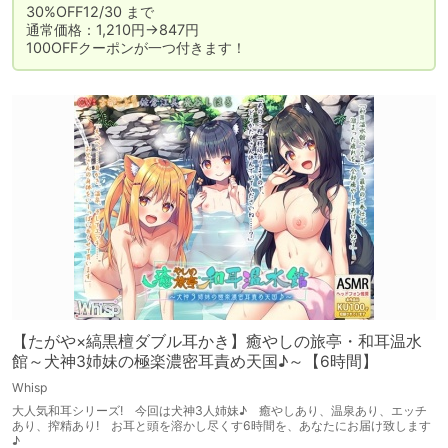
30%OFF12/30 まで

通常価格：1,210円→847円

100OFFクーポンが一つ付きます！
【たがや×縞黒檀ダブル耳かき】癒やしの旅亭・和耳温水
館～犬神3姉妹の極楽濃密耳責め天国♪～【6時間】
Whisp
大人気和耳シリーズ! 今回は犬神3人姉妹♪ 癒やしあり、温泉あり、エッチ
あり、搾精あり! お耳と頭を溶かし尽くす6時間を、あなたにお届け致します
♪