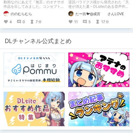
動画なのにあえて「無言」のオナサポ
逆説パラドクス様から発売された「天
作品を出してみました。コンセプト通
使が消えた夏～DLsiteのある音声作品
りのものは作れたのですが、肝心の売
について～」の感想です。 妄想も多
ののむらむら
たー坊🐦@成宮 さんLOVE
上がね……
いです。
4
0
7
11
5
17
分
分
DLチャンネル公式まとめ