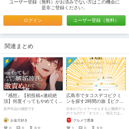
ユーザー登録（無料）がお済みでない方はこの機会に
是非ご登録ください。
ログイン
ユーザー登録（無料）
関連まとめ
『感想』【初投稿×連続絶
広島市でタコスデコピクミ
頂】何度イってもやめてく
ンを探す2時間の旅【ピクミ
れない嫉妬彼氏に激責めさ
ンブルーム / Pikmin
音声作品の感想です
日本のプレイヤーからすると難関デコ
れて堕とされる。
Bloom】
のうちの1つ「タコス」。地元では見
つけられなかった男が広島で探す旅を
お金大好き
グルメで悪食
お送りします。ねくすと5月のテーマ
「お出かけの記録」。
0
0
6
1
0
9
分
分