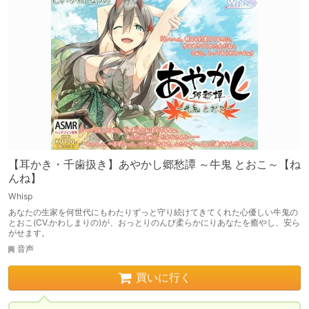
【耳かき・千歯扱き】あやかし郷愁譚 ～牛鬼 とおこ～【ね
んね】
Whisp
あなたの生家を何世代にもわたりずっと守り続けてきてくれた心優しい牛鬼の
とおこ(CV.かわしまりの)が、おっとりのんび柔らかにりあなたを癒やし、安ら
がせます。
音声
買いに行く