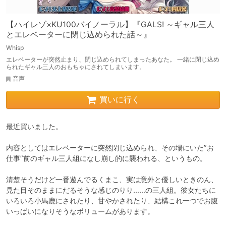
【ハイレゾ×KU100バイノーラル】『GALS! ～ギャル三人
とエレベーターに閉じ込められた話～』
Whisp
エレベーターが突然止まり、閉じ込められてしまったあなた。 一緒に閉じ込め
られたギャル三人のおもちゃにされてしまいます。
音声
買いに行く
最近買いました。

内容としてはエレベーターに突然閉じ込められ、その場にいた”お
仕事”前のギャル三人組になし崩し的に襲われる、というもの。

清楚そうだけど一番遊んでるくまこ、実は意外と優しいときのん、
見た目そのままにだるそうな感じのりり……の三人組。彼女たちに
いろいろ小馬鹿にされたり、甘やかされたり、結構これ一つでお腹
いっぱいになりそうなボリュームがあります。
