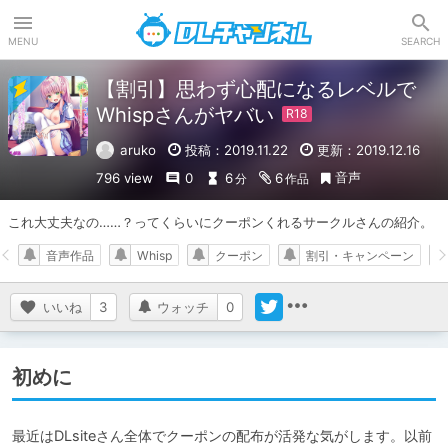
DLチャンネル
MENU
SEARCH
【割引】思わず心配になるレベルで
Whispさんがヤバい
aruko
投稿：2019.11.22
更新：2019.12.16
音声
796 view
0
6
6
分
作品
これ大丈夫なの……？ってくらいにクーポンくれるサークルさんの紹介。
音声作品
Whisp
クーポン
割引・キャンペーン
いいね
3
ウォッチ
0
初めに
最近はDLsiteさん全体でクーポンの配布が活発な気がします。以前