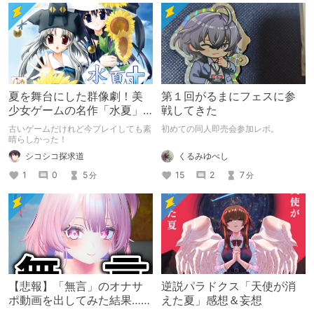
夏を舞台にした群像劇！美
第１回がるまにフェスに参
少女ゲームの名作「水夏」
戦してきた
を今こそ！
古いゲームだけれど今プレイしても素
初めての同人即売会参加レポ。
晴らしかった！
くるみゆべし
シコシコ探求道
15
2
7
1
0
5
分
分
【悲報】「無言」のオナサ
逆説パラドクス「天使が消
ポ動画を出してみた結果……
えた夏」感想＆妄想