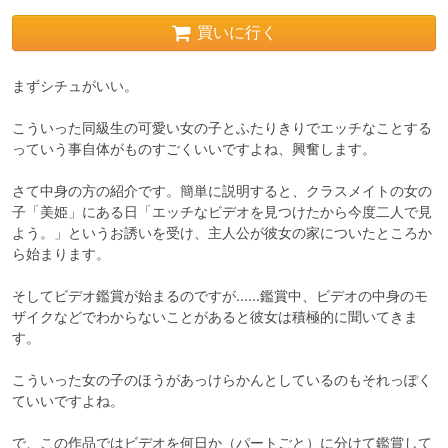
買いに行く
まずシチュがいい。

こういった同級生の可愛い女の子とふたりきりでエッチなことする
っていう事自体がものすごくいいですよね、興奮します。

さて中身の方の紹介です。簡単に説明すると、クラスメイトの女の
子「美姫」にある日「エッチなビデオを見つけたから今度二人で見
よう。」というお誘いを受け、主人公が彼女の家についたところか
ら始まります。

そしてビデオ鑑賞が始まるのですが……鑑賞中、ビデオの中身のモ
ザイクなどでわからないことがあると彼女は積極的に聞いてきま
す。

こういった女の子のほうがあっけらかんとしているのもそれっぽく
ていいですよね。

で、この作品ではビデオを何日か（パートごと）に分けて鑑賞して