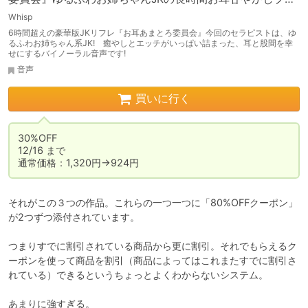
イ♪【6時間17分】
Whisp
6時間超えの豪華版JKリフレ『お耳あまとろ委員会』今回のセラピストは、ゆ
るふわお姉ちゃん系JK! 癒やしとエッチがいっぱい詰まった、耳と股間を幸
せにするバイノーラル音声です!
音声
買いに行く
30%OFF

12/16 まで

通常価格：1,320円→924円
それがこの３つの作品。これらの一つ一つに「80%OFFクーポン」
が2つずつ添付されています。

つまりすでに割引されている商品から更に割引。それでもらえるク
ーポンを使って商品を割引（商品によってはこれまたすでに割引さ
れている）できるというちょっとよくわからないシステム。

あまりに強すぎる。
