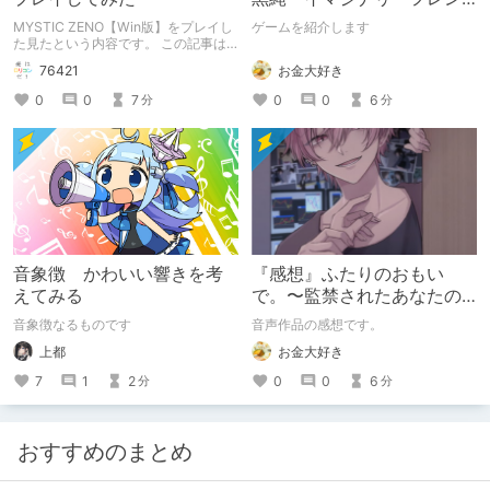
ドの「彼」と過ごすおぼん
MYSTIC ZENO【Win版】をプレイし
ゲームを紹介します
やすみー
た見たという内容です。 この記事は
通常のクリエイターズ記事です。
お金大好き
76421
0
0
6
0
0
7
分
分
音象徴 かわいい響きを考
『感想』ふたりのおもい
えてみる
で。〜監禁されたあなたの
末路〜【がるまに限定特典
音象徴なるものです
音声作品の感想です。
付き】
上都
お金大好き
7
1
2
0
0
6
分
分
おすすめのまとめ