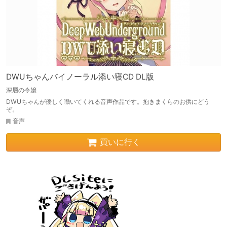
DWUちゃんバイノーラル添い寝CD DL版
深層の令嬢
DWUちゃんが優しく囁いてくれる音声作品です。抱きまくらのお供にどう
ぞ。
音声
買いに行く