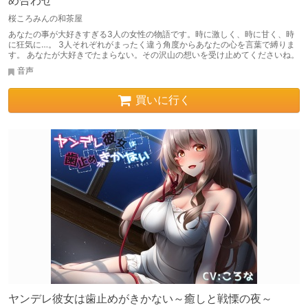
め合わせ
桜ころみんの和茶屋
あなたの事が大好きすぎる3人の女性の物語です。時に激しく、時に甘く、時
に狂気に…。 3人それぞれがまったく違う角度からあなたの心を言葉で縛りま
す。 あなたが大好きでたまらない。その沢山の想いを受け止めてくださいね。
音声
買いに行く
ヤンデレ彼女は歯止めがきかない～癒しと戦慄の夜～