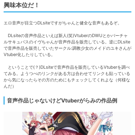
興味本位だ！
エロ音声が目立つDLsiteですがちゃんと健全な音声もあるぞ。

　DLsiteの音声作品といえば新人(笑)VtuberのDWUとかバーチャ
ルサキュバスのイヴちゃんが音声作品を販売している。逆にDLsite
で音声作品を販売していたサークル:調教少女のメイドのユキさんが
Vtuber化したりしている。

　ということで(？)DLsiteで音声作品を販売しているVtuberを調べ
てみる。ようつべのリンクがある方は合わせてリンクも貼っている
から気になったらその方のためにもチェックしてくれよな（何様な
んだ）
音声作品じゃないけどVtuberがらみの作品例