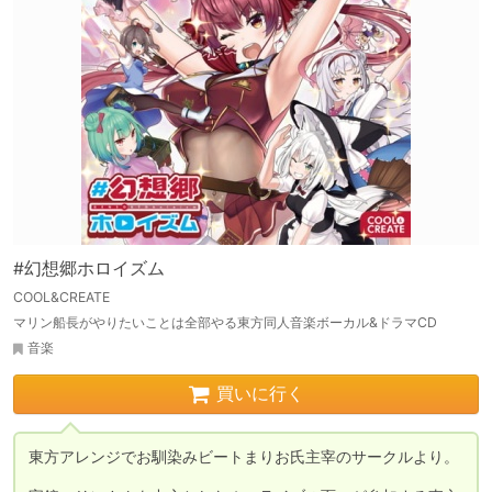
#幻想郷ホロイズム
COOL&CREATE
マリン船長がやりたいことは全部やる東方同人音楽ボーカル&ドラマCD
音楽
買いに行く
東方アレンジでお馴染みビートまりお氏主宰のサークルより。
