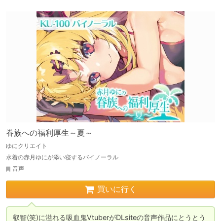
眷族への福利厚生～夏～
ゆにクリエイト
水着の赤月ゆにが添い寝するバイノーラル
音声
買いに行く
叡智(笑)に溢れる吸血鬼VtuberがDLsiteの音声作品にとうとう