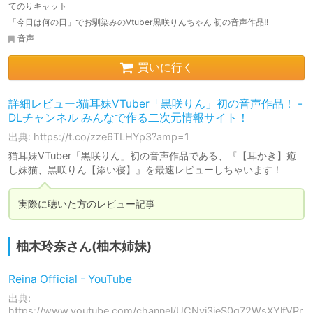
てのりキャット
「今日は何の日」でお馴染みのVtuber黒咲りんちゃん 初の音声作品!!
音声
買いに行く
詳細レビュー:猫耳妹VTuber「黒咲りん」初の音声作品！ -
DLチャンネル みんなで作る二次元情報サイト！
出典: https://t.co/zze6TLHYp3?amp=1
猫耳妹VTuber「黒咲りん」初の音声作品である、『【耳かき】癒
し妹猫、黒咲りん【添い寝】』を最速レビューしちゃいます！
実際に聴いた方のレビュー記事
柚木玲奈さん(柚木姉妹)
Reina Official - YouTube
出典:
https://www.youtube.com/channel/UCNvi3ieS0g72WsXYlfVPr