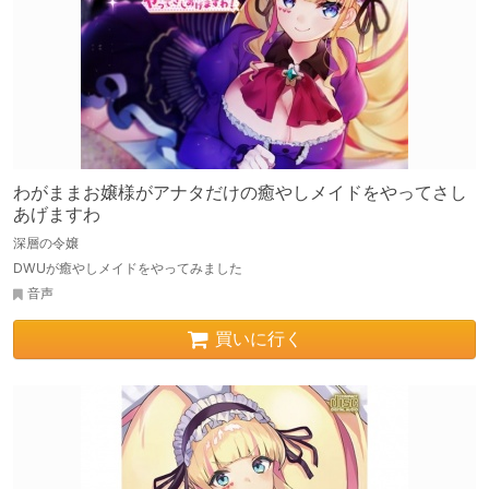
わがままお嬢様がアナタだけの癒やしメイドをやってさし
あげますわ
深層の令嬢
DWUが癒やしメイドをやってみました
音声
買いに行く