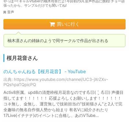
やっほー! ギャルVtuberの柚木玲奈だよ! 今回初のDL音声作品に挑戦! チョー頑
張ったから、サンプルだけでも聞いてね!
音声
買いに行く
柚木凛さんの姉妹のようで同サークルで作品が出される
桜月花音さん
のんちゃんねる【桜月花音】 - YouTube
出典: https://www.youtube.com/channel/UC3-jXrZXv-
PQshpaTQpicPQ
Activ8所属。upd8の清楚枠桜月花音なのです💪🏻( ¨̮ 💪🏻) 声優目
指してます！！！！！！ 応援よろしくお願いします！！！！！！
コネ無し、金無し、運営無しで技術担当の"技術猫さん"と2人で完
全趣味の無名自作個人勢から始まり 有名Vに紹介されたり
17Live(イチナナ)のイベントに合格し、あのVTube...