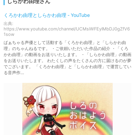
しらかわ由理さん
くろかわ由理としらかわ由理 - YouTube
出典:
https://www.youtube.com/channel/UCMsiWFEylMbDJ0gZfV6
1sow
ばぁちゃる声優として活動する「くろかわ由理」と「しらかわ由
理」のちゃんねるです。 ・ご依頼いただいた作品の紹介 ・「くろ
かわ由理」の動画をお送りいたします。 ・「しらかわ由理」の動画
をお送りいたします。 わたくしの声をたくさんの方に届けるのが夢
でございます。 「くろかわ由理」と「しらかわ由理」で運営してい
る音声作...