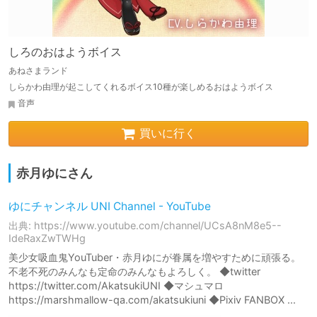
しろのおはようボイス
あねさまランド
しらかわ由理が起こしてくれるボイス10種が楽しめるおはようボイス
音声
買いに行く
赤月ゆにさん
ゆにチャンネル UNI Channel - YouTube
出典: https://www.youtube.com/channel/UCsA8nM8e5--
IdeRaxZwTWHg
美少女吸血鬼YouTuber・赤月ゆにが眷属を増やすために頑張る。
不老不死のみんなも定命のみんなもよろしく。 ◆twitter
https://twitter.com/AkatsukiUNI ◆マシュマロ
https://marshmallow-qa.com/akatsukiuni ◆Pixiv FANBOX ...