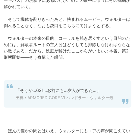
ーキバス』の洗脳下にあるのだが、戦いの最中に徐々にその洗脳が
解かれていく。

　そして機体を削りきったあと、挟まれるムービー。ウォルターは
倒れることなく、なおも銃口をこちらに向けようとする。

　ウォルターの本来の目的、コーラルを焼き尽くすという目的のた
めには、解放者ルートの主人公はどうしても排除しなければならな
い敵である。だから、洗脳が解けたここからがいよいよ本番、第2
形態開始――そう身構えた瞬間。

「そうか…621…お前にも…友人ができた…」
出典：ARMORED CORE VI ハンドラー・ウォルター最期の台詞
　ほんの僅かの間とはいえ、ウォルターにもエアの声が聞こえてい