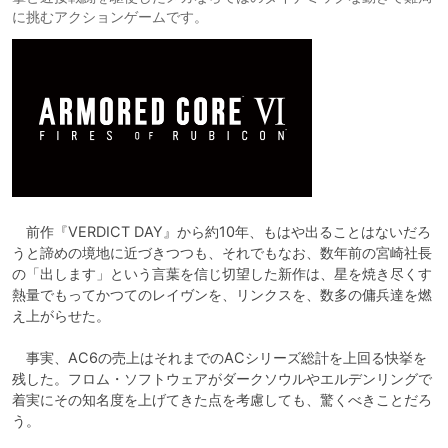
に挑むアクションゲームです。
　前作『VERDICT DAY』から約10年、もはや出ることはないだろ
うと諦めの境地に近づきつつも、それでもなお、数年前の宮崎社長
の「出します」という言葉を信じ切望した新作は、星を焼き尽くす
熱量でもってかつてのレイヴンを、リンクスを、数多の傭兵達を燃
え上がらせた。

　事実、AC6の売上はそれまでのACシリーズ総計を上回る快挙を
残した。フロム・ソフトウェアがダークソウルやエルデンリングで
着実にその知名度を上げてきた点を考慮しても、驚くべきことだろ
う。
