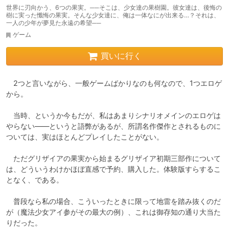
世界に刃向かう、6つの果実。──そこは、少女達の果樹園。彼女達は、後悔の
樹に実った懺悔の果実。そんな少女達に、俺は一体なにが出来る…？それは、
一人の少年が夢見た永遠の希望──
ゲーム
買いに行く
　2つと言いながら、一般ゲームばかりなのも何なので、1つエロゲ
から。

　当時、というか今もだが、私はあまりシナリオメインのエロゲは
やらない――というと語弊があるが、所謂名作傑作とされるものに
ついては、実はほとんどプレイしたことがない。

　ただグリザイアの果実から始まるグリザイア初期三部作について
は、どういうわけかほぼ直感で予約、購入した。体験版すらするこ
となく、である。

　普段なら私の場合、こういったときに限って地雷を踏み抜くのだ
が（魔法少女アイ参がその最大の例）、これは御存知の通り大当た
りだった。
