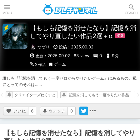
DLチャンネル
MENU
SEARCH
【もしも記憶を消せたなら】記憶を消
してやり直したい作品2選＋α
つづり
投稿：2025.09.02
更新：2025.09.02
83 view
0
9
分
ゲーム
2
作品
誰しも『記憶を消してもう一度ゼロからやりたいゲーム』はあるもの。私
にとってのそれは……
クリエイターズねくすと
記憶を消してもう一度やりたい作品
いいね
6
ウォッチ
0
【もしも記憶を消せたなら】記憶を消してやり