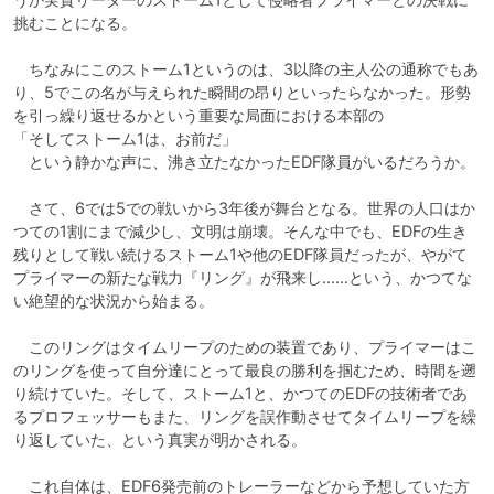
挑むことになる。

　ちなみにこのストーム1というのは、3以降の主人公の通称でもあ
り、5でこの名が与えられた瞬間の昂りといったらなかった。形勢
を引っ繰り返せるかという重要な局面における本部の

「そしてストーム1は、お前だ」

　という静かな声に、沸き立たなかったEDF隊員がいるだろうか。

　さて、6では5での戦いから3年後が舞台となる。世界の人口はか
つての1割にまで減少し、文明は崩壊。そんな中でも、EDFの生き
残りとして戦い続けるストーム1や他のEDF隊員だったが、やがて
プライマーの新たな戦力『リング』が飛来し……という、かつてな
い絶望的な状況から始まる。

　このリングはタイムリープのための装置であり、プライマーはこ
のリングを使って自分達にとって最良の勝利を掴むため、時間を遡
り続けていた。そして、ストーム1と、かつてのEDFの技術者であ
るプロフェッサーもまた、リングを誤作動させてタイムリープを繰
り返していた、という真実が明かされる。

　これ自体は、EDF6発売前のトレーラーなどから予想していた方