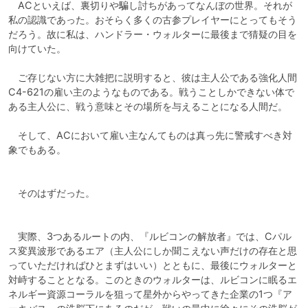
　ACといえば、裏切りや騙し討ちがあってなんぼの世界。それが
私の認識であった。おそらく多くの古参プレイヤーにとってもそう
だろう。故に私は、ハンドラー・ウォルターに最後まで猜疑の目を
向けていた。

　ご存じない方に大雑把に説明すると、彼は主人公である強化人間
C4-621の雇い主のようなものである。戦うことしかできない体で
ある主人公に、戦う意味とその場所を与えることになる人間だ。

　そして、ACにおいて雇い主なんてものは真っ先に警戒すべき対
象でもある。

　そのはずだった。

　実際、3つあるルートの内、『ルビコンの解放者』では、Cパル
ス変異波形であるエア（主人公にしか聞こえない声だけの存在と思
っていただければひとまずはいい）とともに、最後にウォルターと
対峙することとなる。このときのウォルターは、ルビコンに眠るエ
ネルギー資源コーラルを狙って星外からやってきた企業の1つ『ア