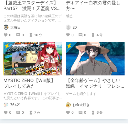
【遊戯王マスターデイズ】
デキアイ〜白衣の君の愛し
Part57：激闘！天盃龍 VS
方〜
千年D【架空デュエル】
この物語は実話を基に熱い遊戯王のデ
感想
ュエルを描いたフィクションです。
（自分用メモ：2025-05-14）
20
大晦日
0
0
4
0
0
16
分
分
MYSTIC ZENO【Win版】
【全年齢ゲーム】やさしい
プレイしてみた
黒縄ーイマジナリーフレン
ドの「彼」と過ごすおぼん
MYSTIC ZENO【Win版】をプレイし
ゲームを紹介します
やすみー
た見たという内容です。 この記事は
通常のクリエイターズ記事です。
お金大好き
76421
0
0
6
0
0
7
分
分