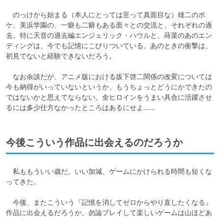
　のっけから始まる（本人にとっては至って真面目な）雄二のボ
ケ、美浜学園の、一癖も二癖もある面々との交流と、それぞれの過
去。特に天音の過去編エンジェリック・ハウルと、蒔菜のあのエン
ディングは、今でも記憶にこびりついている。あのときの衝撃は、
初見でないと経験できないだろう。

　なお余談だが、アニメ版における坂下啓二関係の改変については
今も納得がいっていないというか、もうちょっとどうにかできたの
ではないかと思えてならない。全ヒロインをうまい具合に活躍させ
るには多少仕方なかったところはあるにせよ……
今後こういう作品に出会えるのだろうか
　私ももういい歳だ。いい加減、ゲームにかけられる時間も短くな
ってきた。

　今後、またこういう『記憶を消してゼロからやり直したくなる』
作品に出会えるだろうか。勿論プレイして楽しいゲームは山ほどあ