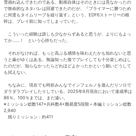
雪崩れ込んできたのである。動画自体はそのときには見なかったの
で致命的なネタバレは回避できたのだが、『プライマーに勝つため
に何度もタイムリープを繰り返す』という、EDF6ストーリーの根
幹は、プレイ前に知ってしまっていた。

　こういった経験は誰しも少なからずあると思うが、よりにもよっ
てか……！　という心持ちだった。

　それがなければ、もっと高ぶる感情を味わえたかも知れないと思
うと歯がゆくはある。無論知った後でプレイしても十分楽しめはし
たのだが、知らなかったらどれほどよかったかという願いどうして
も拭えない。

　ちなみに、現在でも時折みんなでインフェルノを遊んだりソロで
ダラダラプレイしたりしている。2025年9月現在において達成率は
86％。100％までは、まだ遠い。

※ミッション総数147×兵科数4×難易度5段階＝本編ミッション総数
2,940

　残りミッション：約411