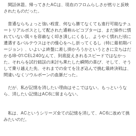
　閑話休題。帰ってきたACは、現在のフロムらしさが然りと反映
されたものだった。

　普通ならちょっと強い程度、何なら勝てなくても進行可能なチュ
ートリアルボスとして配された通称ルビコプターは、まだ操作に慣
れていない我々を容赦なく叩き潰しにくるし、ようやく慣れた頃に
遭遇するバルテウスはその慢心をへし折ってくるし（特に最初期バ
ージョン）、いよいよ終盤に差し掛かろうかというときに立ちはだ
かるIB-01:CEL240なんて、到底捉えきれるスピードではなかっ
た。それらを試行錯誤の末討ち果たした瞬間の喜び、そして、そう
して乗り越えた先、それまでの全てを注ぎ込んで挑む最終決戦は、
間違いなくソウルボーンの血脈だった。

　だが、私が記憶を消したい理由はそこではない。もっというな
ら、消したい記憶はAC6に留まらない。

　私は、ACというシリーズ全ての記憶を消して、AC6に改めて挑
みたいのだ。
