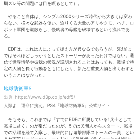
期ズレ等の問題には目を瞑るとして）。

　やること自体は、シンプル2000シリーズ時代から大きくは変わ
らない。様々な武器を使い、迫りくる大量のアリやクモ、ハチ、ロ
ボット軍団を蹴散らし、侵略者の母艦を破壊するという流れであ
る。

　EDFは、これは人によって捉え方が異なるであろうが、5以前ま
ではそれほどしっかりとしたストーリーがあったわけではない。通
信で世界情勢や彼我の状況が説明されることはあっても、戦場で特
定の人物と長く行動をともにしたり、新たな重要人物と出くわすと
いうことはなかった。
地球防衛軍5
出典: https://www.d3p.co.jp/edf5/
人類よ、運命に抗え。PS4『地球防衛軍5』公式サイト
　そもそも、これまでは『すでにEDFに所属している1兵士として
戦場に赴く』のが常だったのが、5では民間人からスタート、戦場
での活躍を経て入隊し、最終的には遊撃部隊ストームの一員、とい
うか実質リーダーのストーム1として侵略者プライマーとの決戦に