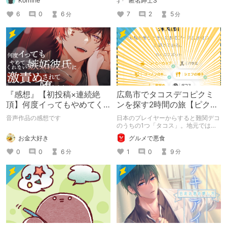
Komine
匿名紳士S
6
0
6
7
2
5
分
分
『感想』【初投稿×連続絶
広島市でタコスデコピクミ
頂】何度イってもやめてく
ンを探す2時間の旅【ピクミ
れない嫉妬彼氏に激責めさ
ンブルーム / Pikmin
音声作品の感想です
日本のプレイヤーからすると難関デコ
れて堕とされる。
Bloom】
のうちの1つ「タコス」。地元では見
つけられなかった男が広島で探す旅を
お金大好き
グルメで悪食
お送りします。ねくすと5月のテーマ
「お出かけの記録」。
0
0
6
1
0
9
分
分