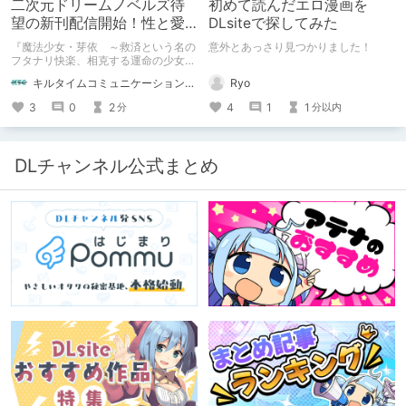
二次元ドリームノベルズ待
初めて読んだエロ漫画を
望の新刊配信開始！性と愛
DLsiteで探してみた
が渦巻く、ファンタジー官
『魔法少女・芽依 ～救済という名の
意外とあっさり見つかりました！
能小説開幕！
フタナリ快楽、相克する運命の少女た
ち～』 小説：089タロー イラス
Ryo
キルタイムコミュニケーション（KTC）の作品を一人でも多くの人に知ってほしい人
ト：鳩春 一気に上・下巻が同時配
信！
4
1
1
3
0
2
分以内
分
DLチャンネル公式まとめ