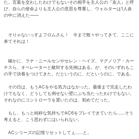
た。言葉を交わしたわけでもないその相手を主人公の『友人』と呼
び、自らの使命よりも主人公の意思を尊重し、ウォルターは1人炎
の中に消えた――

　そりゃないっすよフロムさん！　今まで散々やってきて、ここに
来てそれは！

　確かに、ラナ・ニールセンやセレン・ヘイズ、マグノリア・カー
チスら、オペレーターと敵対する先例はある。が、そのいずれもこ
の手で決着をつけてきた。だというのに、だというのに、である。

　その日は、もうACをやる気力はなかった。最後まで完走したわ
けでもなく、どうしても倒せない壁にぶち当たったわけでもない。
それなのにコントローラを置いたのは、初めてだった。

　もし、もっと純粋な気持ちでAC6をプレイできていたら……そう
考えると、こう思わずにはいられない。

　ACシリーズの記憶リセットしてぇ……と。