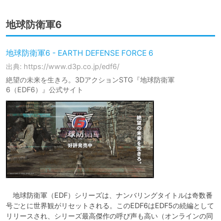
地球防衛軍6
地球防衛軍6 - EARTH DEFENSE FORCE 6
出典: https://www.d3p.co.jp/edf6/
絶望の未来を生きろ。3DアクションSTG『地球防衛軍
6（EDF6）』公式サイト
　地球防衛軍（EDF）シリーズは、ナンバリングタイトルは奇数番
号ごとに世界観がリセットされる。このEDF6はEDF5の続編として
リリースされ、シリーズ最高傑作の呼び声も高い（オンラインの同