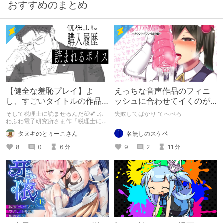
おすすめのまとめ
【健全な羞恥プレイ】よ
えっちな音声作品のフィニ
し、すごいタイトルの作品
ッシュに合わせてイくのが
をまた買おう。【湧き上が
下手すぎる【失敗した話】
そして税理士に読ませるんだ🤭💕 ふ
失敗してばかり てへぺろ
る不健全な気持ち】
わふわ電子研究所さま作『税理士に購
入履歴読まれるボイス』の感想レビュ
名無しのスケベ
タヌキのとぅーこさん
ーです！
9
2
11
8
0
6
分
分