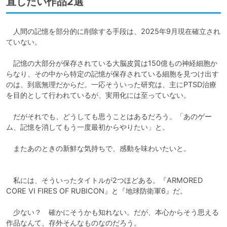
直したい作品2選
　人間の記憶を部分的に削除する手段は、2025年9月現在確立され
ていない。

　記憶の大部分が保存されている大脳皮質は150億もの神経細胞か
らなり、その中から特定の記憶が保存されている細胞を見つけ出す
のは、到底無理だからだ。一応そういった研究は、主にPTSD治療
を目的として行われているが、実用化には至っていない。

　だがそれでも、どうしても思うことはあるだろう。「あのゲー
ム、記憶を消してもう一度最初からやりたい」と。

　またあのときの新鮮な気持ちで、感動を味わいたいと。

　私には、そういったタイトルが2つほどある。『ARMORED 
CORE VI FIRES OF RUBICON』と『地球防衛軍6』だ。

　少ない？　確かにそうかも知れない。だが、本心からそう思える
作品なんて、存外そんなものなのだろう。
