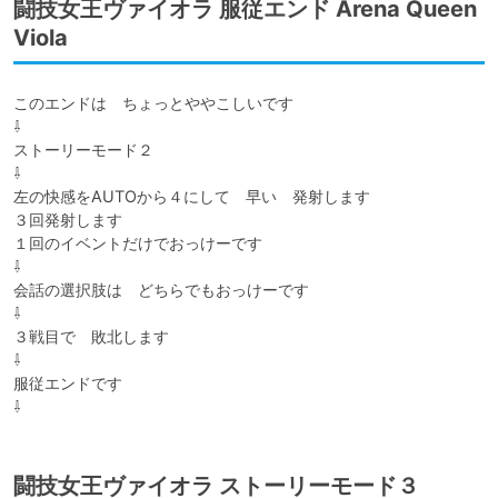
闘技女王ヴァイオラ 服従エンド Arena Queen
Viola
このエンドは　ちょっとややこしいです

⇩

ストーリーモード２

⇩

左の快感をAUTOから４にして　早い　発射します

３回発射します

１回のイベントだけでおっけーです

⇩

会話の選択肢は　どちらでもおっけーです

⇩

３戦目で　敗北します

⇩

服従エンドです

⇩
闘技女王ヴァイオラ ストーリーモード３