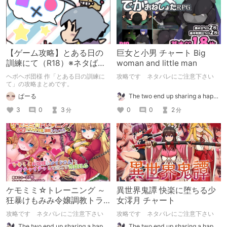
【ゲーム攻略】とある日の
巨女と小男 チャート Big
訓練にて（R18）※ネタばれ
woman and little man
注意
ヘボヘボ団様 作「とある日の訓練に
攻略です ネタバレにご注意下さい
て」の攻略まとめです。
The two end up sharing a happy kiss【二人は幸せな接吻をして終了】
ぱーる
0
0
2
3
0
3
分
分
ケモミミ☆トレーニング ～
異世界鬼譚 快楽に堕ちる少
狂暴けもみみ令嬢調教トラ
女澪月 チャート
イアル チャート
攻略です ネタバレにご注意下さい
攻略です ネタバレにご注意下さい
The two end up sharing a happy kiss【二人は幸せな接吻をして終了】
The two end up sharing a happy kiss【二人は幸せな接吻をして終了】