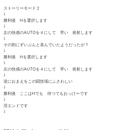
ストーリーモード２

⇩

勝利後　Hを選択します

⇩

左の快感のAUTOを４にして　早い　発射します

⇩

その割にずいぶんと喜んでいたようだったが？

⇩

勝利後　Hを選択します

⇩

左の快感のAUTOを４にして　早い　発射します

⇩

逆におまえをこの闘技場にふさわしい

⇩

勝利後　ここはHでも　待つでもおっけーです

⇩

淫エンドです

⇩