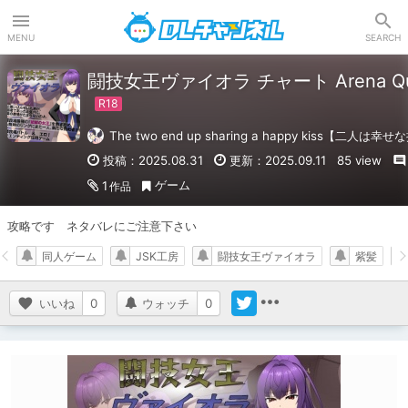
DLチャンネル
MENU
SEARCH
闘技女王ヴァイオラ チャート Arena Quee
The two end up sharing a happy kiss【二人
投稿：2025.08.31
更新：2025.09.11
85 view
ゲーム
1
作品
攻略です　ネタバレにご注意下さい
同人ゲーム
JSK工房
闘技女王ヴァイオラ
紫髪
いいね
0
ウォッチ
0