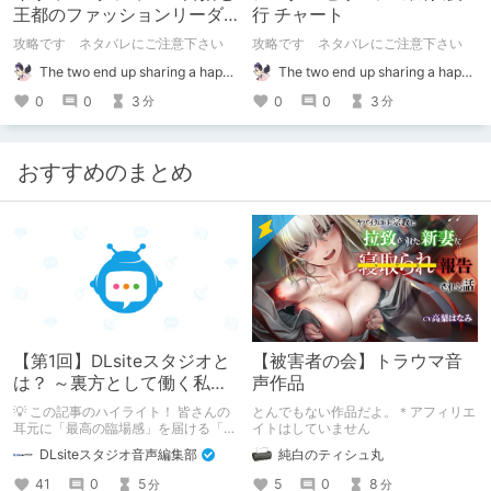
王都のファッションリーダ
行 チャート
ー～ チャート
攻略です ネタバレにご注意下さい
攻略です ネタバレにご注意下さい
The two end up sharing a happy kiss【二人は幸せな接吻をして終了】
The two end up sharing a happy kiss【二人は幸せな接吻をして終了】
0
0
3
0
0
3
分
分
おすすめのまとめ
【第1回】DLsiteスタジオと
【被害者の会】トラウマ音
は？ ～裏方として働く私た
声作品
ちの紹介
💡 この記事のハイライト！ 皆さんの
とんでもない作品だよ。＊アフィリエ
耳元に「最高の臨場感」を届ける「サ
イトはしていません
ウンドエンジニアの仕事」のリアルな
DLsiteスタジオ音声編集部
純白のティシュ丸
舞台裏を大公開！ スマートな専門
職……と思いきや、実態は「音の変態
41
0
5
5
0
8
分
分