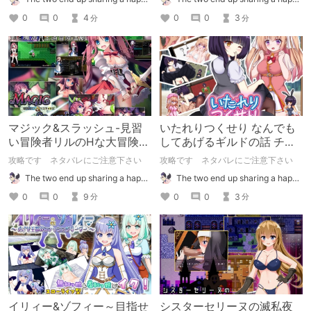
0
0
4
0
0
3
分
分
マジック&スラッシュ-見習
いたれりつくせり なんでも
い冒険者リルのHな大冒険-
してあげるギルドの話 チャ
チャート
ート
攻略です ネタバレにご注意下さい
攻略です ネタバレにご注意下さい
The two end up sharing a happy kiss【二人は幸せな接吻をして終了】
The two end up sharing a happy kiss【二人は幸せな接吻をして終了】
0
0
9
0
0
3
分
分
イリィー&ゾフィー～目指せ
シスターセリーヌの滅私夜