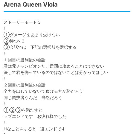
Arena Queen Viola
ストーリーモード３

⇩

①ダメージをあまり受けない

②待つ×３

③会話では　下記の選択肢を選択する

⇩

１回目の勝利後の会話

君は元チャンピオンだ、迂闊に攻めることはできない

決して君を侮っているのではないことは分かってほしい

⇩

２回目の勝利後の会話

全力を出していないで負ける方が恥だろう

同じ闘技者なんだ、当然だろう

⇩

①②③を満たすと

ラブエンドです　お疲れ様でした

⇩

Hなことをすると　凌エンドです
