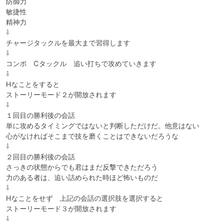
防御力

敏捷性

精神力

⇩

チャージタックルを最大まで習得します

⇩

コンボ　Cタックル　追い打ちで攻めていきます

⇩

Hなことをすると

ストーリーモード２が開放されます

⇩

１回目の勝利後の会話

単に攻めるタイミングではないと判断しただけだ。他意はない

心がなければそこまで技を磨くことはできないだろうな

⇩

２回目の勝利後の会話

さっきの状態からでも君はまだ反撃できただろう

力のある者は、追い詰められた時ほど怖いものだ

⇩

Hなことをせず　上記の会話の選択肢を選択すると

ストーリーモード３が開放されます

⇩
