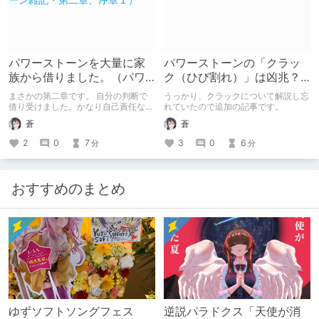
パワーストーンを大量に家
パワーストーンの「クラッ
族から借りました。（パワ
ク（ひび割れ）」は凶兆？
ーストーン雑記・第二章、
吉兆？
まさかの第二章です。 自分の判断で
うっかり、クラックについて解説し忘
序章１）
借り受けました。かなり自己責任な代
れていたので追加の記事です。
物です。
蒼
蒼
2
0
7
3
0
6
分
分
おすすめのまとめ
ゆずソフトソングフェス
逆説パラドクス「天使が消