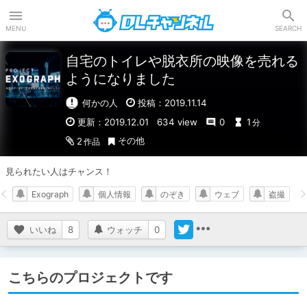
DLチャンネル
MENU
SEARCH
自宅のトイレや脱衣所の映像を売れる
ようになりました
何かの人
投稿：2019.11.14
更新：2019.12.01
634 view
0
1
分
その他
2
作品
見られたい人はチャンス！
Exograph
個人情報
のぞき
ウェブ
盗撮
いいね
8
ウォッチ
0
こちらのプロジェクトです