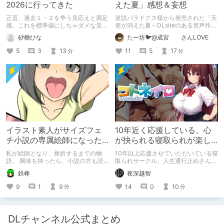
2026に行ってきた
えた夏」感想＆妄想
正直、過去１・２を争う見応えと満足
逆説パラドクス様から発売された「天
感、これを標準値にしちゃダメな見本
使が消えた夏～DLsiteのある音声作品
かも
について～」の感想です。 妄想も多
砂糖ひな
たー坊🐦@成宮 さんLOVE
いです。
5
3
13
11
5
17
分
分
イラスト素人がサイズフェ
10年近く応援している、心
チ小説の専属絵師になった
が抉られる寝取られが楽し
お話
めるサークル
私が絵師となり、挫折するまでの物
10年以上応援させていただいている寝
語。 興味を持ったら、小説の方も読
取られサークル、人生通行止めさんの
んで欲しいなって感じ 私の絵を使っ
新作がとても良かったので、新作を中
鉄棒
夜深越智
てくれてる小説書きさんのページＵＲ
心に、このサークルのゲームを紹介し
Ｌ
たくて、記事を書かせていただく。
9
1
9
14
0
10
分
分
https://www.pixiv.net/users/341489
キミノオモイからずっと好きな熱心な
73/novels?p=1
ファンとしての記事にどうか、お付き
合いいただきたい（2026年7月18日
微修正）
DLチャンネル公式まとめ