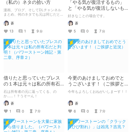
（私の）ネタの拾い方
「やる気が復活するもの」
と「やる気が復活しないも
漫画、ブログ、そしてDLチャンネル
の」の違いは何なのか？
まとめ、何のネタでも元は同じだと私
好きなことの場合です。
は考えています。
蒼
蒼
13
1
9
5
0
7
分
分
借りたと思っていたブレス
今更のあけましておめでと
の１本は元々は私の所有石
うございます！（ご挨拶と
だと判明！（パワーストー
近況）
石は所有者の元に返ってくる、の
今年もよろしくおねがいしまーす！！
ン雑記・第二章、序章２）
か……！？うそーん！
蒼
蒼
6
0
7
1
0
7
分
分