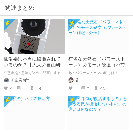
関連まとめ
風俗嬢は本当に盗撮されて
有名な天然石（パワースト
いるのか？【大人の自由研
ーン）のモース硬度（パワ
究】
ーストーン雑記・外伝）
注意喚起の意味も込めて記事にする
あのパワーストーンの硬さは？
瀬笠 炭四郎
蒼
2
0
9
2
2
7
分
分