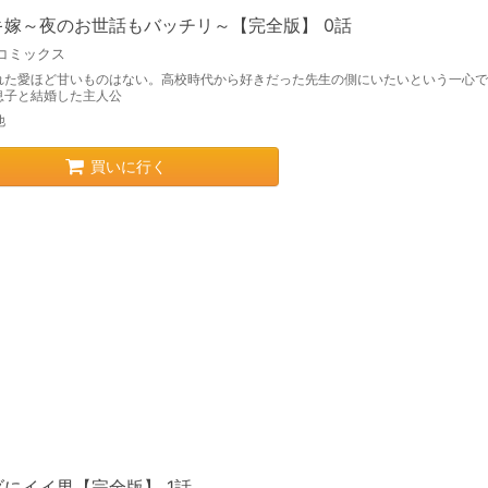
キ嫁～夜のお世話もバッチリ～【完全版】 0話
コミックス
れた愛ほど甘いものはない。高校時代から好きだった先生の側にいたいという一心で
息子と結婚した主人公
他
買いに行く
にイイ男【完全版】 1話