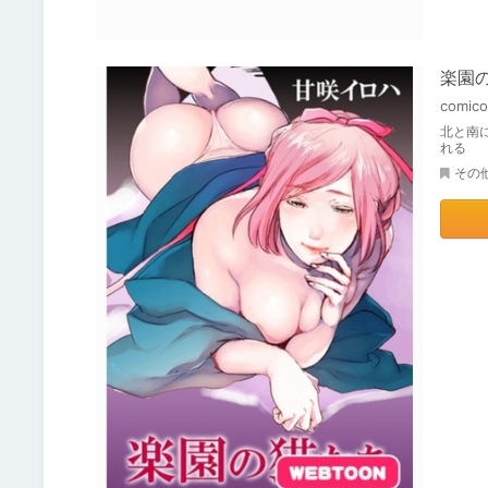
楽園の
comico
北と南
れる
その