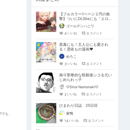
【フルカラー1ページ２円の衝
撃】ついにDLSiteにも「エロ
WEBTOON」の波がおしよせて
ゴールデンハニワ
きた！
4
0
いいね
コメント
黒幕にも！主人公にも愛され
る！憑依もの漫画❤
めろこ
3
0
いいね
コメント
南斗聖拳的な暗殺後シコる元い
じめられっ子
♡Sinsi Namonaki♡
2
0
いいね
コメント
ひまわり日誌 25日目
家鴨
?でも、
14
0
いいね
コメント