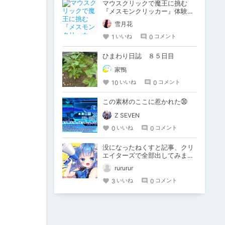
マウスクリックで魔王に挑む
『メスモンクリッカー』体験版
プレイしてみた
雪月花
1
0
いいね
コメント
ひまわり日誌 ８５日目
家鴨
10
0
いいね
コメント
この素材のここに惹かれた㉚
Z SEVEN
0
0
いいね
コメント
没になったねくすと記事、クリ
エイターズで全部出してみま
す。
rururur
3
0
いいね
コメント