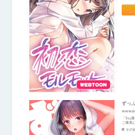
ずっぷ
wwwav
「5㎏
ご褒美
その