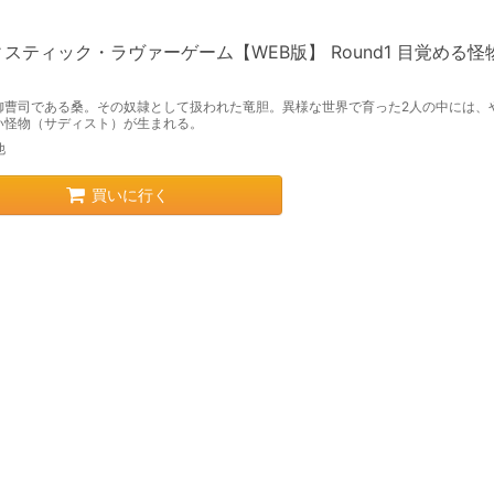
スティック・ラヴァーゲーム【WEB版】 Round1 目覚める怪
御曹司である桑。その奴隷として扱われた竜胆。異様な世界で育った2人の中には、
い怪物（サディスト）が生まれる。
他
買いに行く