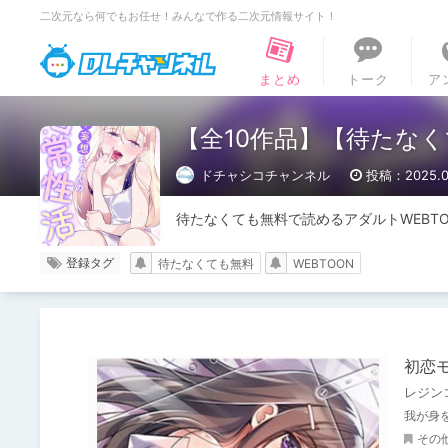
二次元なら何でもお任せ！みんなで作る二次元情報サイト！
DLチャンネル
まとめ
トーク
ア
【全10作品】【待たなく
ドチャシコチャンネル
投稿：2025.0
待たなくても無料で読めるアダルトWEBT
登録タグ
待たなくても無料
WEBTOON
初恋モ
レジン
我が身
その