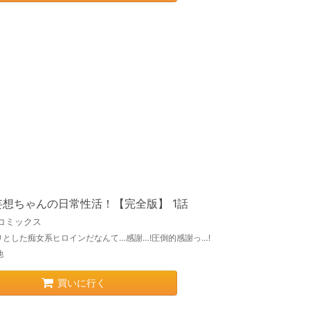
妄想ちゃんの日常性活！【完全版】 1話
コミックス
りとした痴女系ヒロインだなんて…感謝…!圧倒的感謝っ…!
他
買いに行く