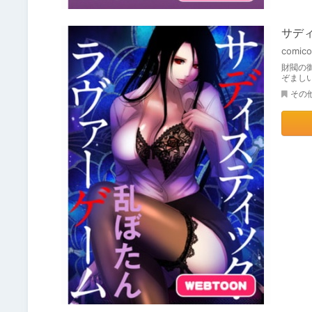
サディ
comico
財閥の
ぞまし
その