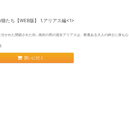
猫たち【WEB版】 1.アリアス編<1>
に分かれた閉鎖された街…南街の郭の遊女アリアスは、教養ある大人の紳士に身も心
他
買いに行く