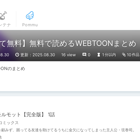
ンテナ
Pommu
て無料】無料で読めるWEBTOONまとめ【
8.30
更新：2025.08.30
16 view
0
1
10
分以内
作品
OONのまとめ
ルモット【完全版】 1話
コミックス
を顧みず、困ってる友達を助けてるうちに金欠になってしまった主人公・弦巻司。
他