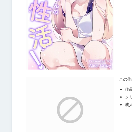
この作
作
ク
成