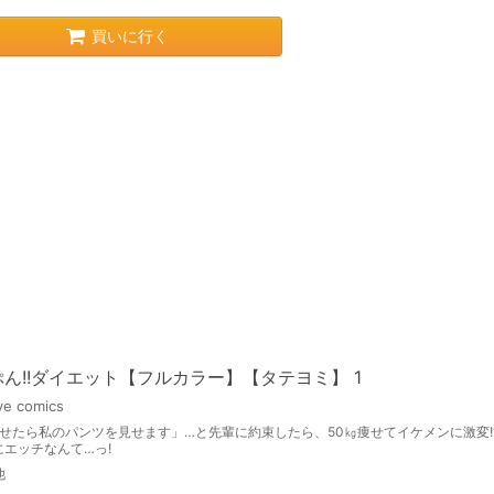
買いに行く
ん!!ダイエット【フルカラー】【タテヨミ】 1
e comics
痩せたら私のパンツを見せます」…と先輩に約束したら、50㎏痩せてイケメンに激変!
にエッチなんて…っ!
他