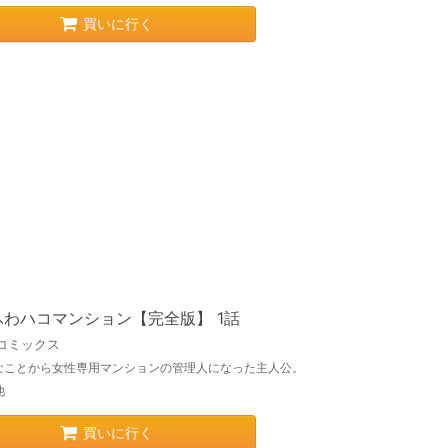
買いに行く
ふわハコマンション【完全版】 1話
コミックス
なことから女性専用マンションの管理人になった主人公。
他
買いに行く