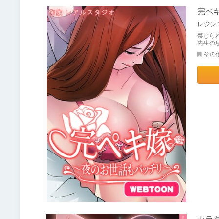
完ペ
レジン
禁じら
先生の
その
カラダ