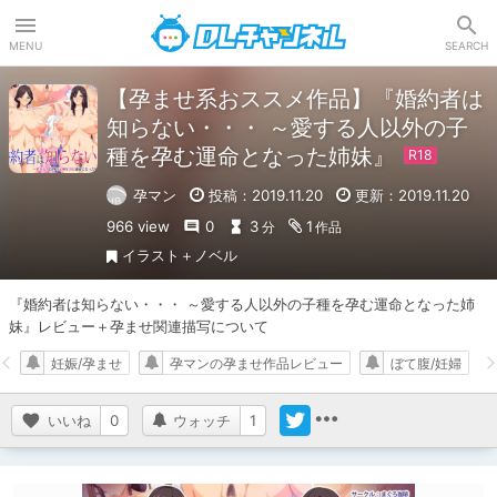
DLチャンネル
MENU
SEARCH
【孕ませ系おススメ作品】『婚約者は
知らない・・・ ～愛する人以外の子
種を孕む運命となった姉妹』
孕マン
投稿：2019.11.20
更新：2019.11.20
966 view
0
3
1
分
作品
イラスト＋ノベル
『婚約者は知らない・・・ ～愛する人以外の子種を孕む運命となった姉
妹』レビュー＋孕ませ関連描写について
妊娠/孕ませ
孕マンの孕ませ作品レビュー
ぼて腹/妊婦
いいね
0
ウォッチ
1