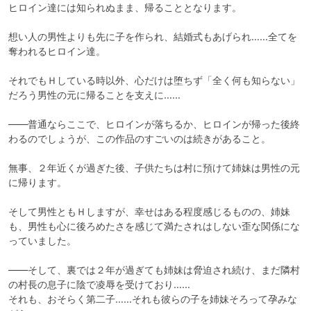
ヒロイン達には知られぬまま、帰ることとなります。

想い人の男性よりも先に子を作られ、結婚式もあげられ……全てを
奪われるヒロイン達。

それでもＨしている時以外、心だけは堕ちず「全く何も知らない」
だろう男性の元に帰ることを支えに……

――普通ならここで、ヒロインが落ちるか、ヒロインが帰った後終
わるのでしょうが、この作品のすごいのは続きがあること。

無事、２年近くが過ぎた後、子供たちは村に預けて姉妹は男性の元
に帰ります。

そして男性ともＨしますが、幸せはある程度感じるものの、姉妹
も、男性も心に後ろめたさを感じて満たされはしない歪な関係にな
っていました。

――そして、裏では２年が過ぎても姉妹は脅迫され続け、まだ隣村
の村長の息子に陰で凌辱を受けており……

それも、おそらく第二子……それも彼らの子を姉妹そろって孕みな