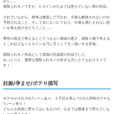
がら……

寝取られモノですが、ヒロインが心までは堕ちていない系の作品。

それでいながら、身体は徹底して汚され、今後も解放されないのが
予想されること、そして夫にもバレており、今後も満たされない想
いを抱え続けるだろうこと……

男性の視点で考えるととてつもない後味の悪さ、寝取り側で考える
とこれ以上なくヒロインを汚し尽くしてモノ扱いする至福。

寝取られモノ作品として屈指の完成度の作品でした。

ねっとりと、濃厚な寝取られモノが好きな方にとてもおススメで
す！
妊娠/孕ませ/ボテＨ描写
ボテＨがそれぞれ1シーンあり。２子目を孕んでの2人同時ボテＨも
1シーン有り！

どちらも快楽に堕ちてはいるものの、心までは最後まで堕ちていな