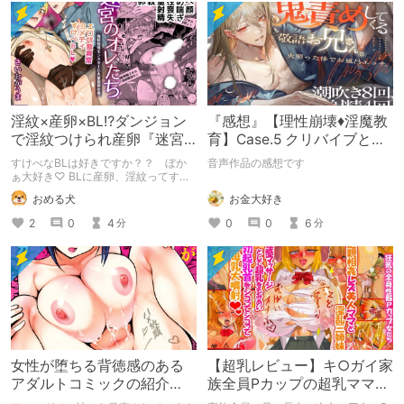
淫紋×産卵×BL⁉ダンジョン
『感想』【理性崩壊♦️淫魔教
で淫紋つけられ産卵『迷宮
育】Case.5 クリバイブとデ
のオレたち～強○発情モンス
ィルドで鬼責めしてくる敬
すけべなBLは好きですか？？ ぼか
音声作品の感想です
ターと大量産卵の巻～』
語お兄さん。火照
ぁ大好き♡ BLに産卵、淫紋ってすけ
べなBLを読みたい人の性癖に突き刺
お金大好き
おめる犬
さりまくるのでは？ そんなBLが読み
たい方におすすめの『迷宮のオレたち
0
0
6
2
0
4
分
分
～強○発情モンスターと大量産卵の巻
～』の感想です。
女性が堕ちる背徳感のある
【超乳レビュー】キ○ガイ家
アダルトコミックの紹介
族全員Pカップの超乳ママと
【よこはまインカ】
三姉妹が 勃起乳首をシコっ