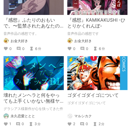
『感想』ふたりのおもい
『感想』KAMIKAKUSHI -ひ
で。〜監禁されたあなたの
とりかくれんぼ-
末路〜【がるまに限定特典
音声作品の感想です。
音声作品の感想です
付き】
お金大好き
お金大好き
0
0
6
0
0
6
分
分
壊れたメンヘラと何をやっ
ゴダイゴダイゴについて
ても上手くいかない無様ヤ
ゴダイゴダイゴについて
ンデレ
グラシアス様新作が心を抉ってきた件
マルシカク
永久恋愛ととと
2
0
2
1
0
3
分
分