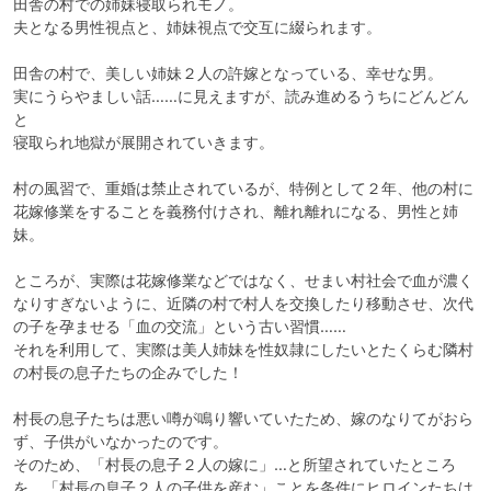
田舎の村での姉妹寝取られモノ。

夫となる男性視点と、姉妹視点で交互に綴られます。

田舎の村で、美しい姉妹２人の許嫁となっている、幸せな男。

実にうらやましい話……に見えますが、読み進めるうちにどんどん
と

寝取られ地獄が展開されていきます。

村の風習で、重婚は禁止されているが、特例として２年、他の村に
花嫁修業をすることを義務付けされ、離れ離れになる、男性と姉
妹。

ところが、実際は花嫁修業などではなく、せまい村社会で血が濃く
なりすぎないように、近隣の村で村人を交換したり移動させ、次代
の子を孕ませる「血の交流」という古い習慣……

それを利用して、実際は美人姉妹を性奴隷にしたいとたくらむ隣村
の村長の息子たちの企みでした！

村長の息子たちは悪い噂が鳴り響いていたため、嫁のなりてがおら
ず、子供がいなかったのです。

そのため、「村長の息子２人の嫁に」…と所望されていたところ
を、「村長の息子２人の子供を産む」ことを条件にヒロインたちは