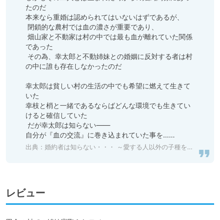
たのだ

本来なら重婚は認められてはいないはずであるが、

 閉鎖的な農村では血の濃さが重要であり、

 畑山家と不動家は村の中では最も血が離れていた関係
であった

 その為、幸太郎と不動姉妹との婚姻に反対する者は村
の中に誰も存在しなかったのだ

幸太郎は貧しい村の生活の中でも希望に燃えて生きて
いた

幸枝と梢と一緒であるならばどんな環境でも生きてい
けると確信していた

 だが幸太郎は知らない――

自分が『血の交流』に巻き込まれていた事を…… 
出典：
婚約者は知らない・・・ ～愛する人以外の子種を孕む運命となった姉妹達～ [まぐろ珈琲] | DLsite 同人 - R18
レビュー