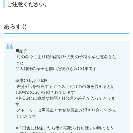
ご注意ください。
あらすじ
■紹介

 村の命令により婚約者以外の男の子種を孕む運命とな
った

二人姉妹の様子を描いた寝取られCG集です

基本CGは計16枚

 差分+話を補完するテキストだけの画像を含めると計
100枚のCGが収録されています

※各CGには簡単な物語とH台詞の差分が入っておりま
す

 ストーリーは男視点と女姉妹視点が混ざり合って進ん
でいきます

※「田舎に移住したら妻が寝取られた話」の時のよう