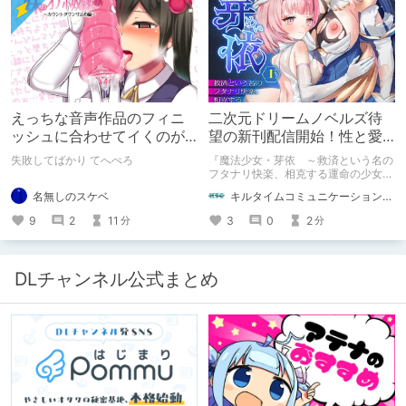
えっちな音声作品のフィニ
二次元ドリームノベルズ待
ッシュに合わせてイくのが
望の新刊配信開始！性と愛
下手すぎる【失敗した話】
が渦巻く、ファンタジー官
失敗してばかり てへぺろ
『魔法少女・芽依 ～救済という名の
能小説開幕！
フタナリ快楽、相克する運命の少女た
ち～』 小説：089タロー イラス
名無しのスケベ
キルタイムコミュニケーション（KTC）の作品を一人でも多くの人に知ってほしい人
ト：鳩春 一気に上・下巻が同時配
信！
9
2
11
3
0
2
分
分
DLチャンネル公式まとめ