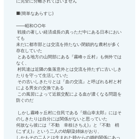
に完全に分離されてはいません

■(簡単なあらすじ)

――昭和○○年

 戦後の著しい経済成長の真っただ中にある日本におい
ても

未だに都市部とは交流を持たない閉鎖的な農村が多く
存在していた

 とある地方の山間部にある『霧峰ヶ丘村』も例外では
なく、

 村民達は近隣の集落意外とは交流を持たずに古いしき
たりを守って生活していた

 その古いしきたりとは『血の交流』と呼ばれる村と村
による男女の交換である

 この風習によって近親交配による血が濃くなる問題を
防ぐのだ

 しかし霧峰ヶ丘村に住民である『畑山幸太郎』にはそ
のしきたりは自分には関係がないと思っていた

何故なら彼には『不動　幸枝(さちえ)』と『不動　梢
(こずえ)』という二人の幼馴染姉妹がおり、

しかもその二人とは生まれた時からの婚約関係にあっ