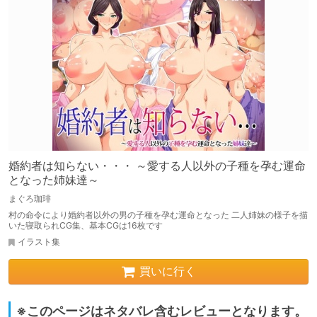
婚約者は知らない・・・ ～愛する人以外の子種を孕む運命
となった姉妹達～
まぐろ珈琲
村の命令により婚約者以外の男の子種を孕む運命となった 二人姉妹の様子を描
いた寝取られCG集、基本CGは16枚です
イラスト集
買いに行く
※このページはネタバレ含むレビューとなります。