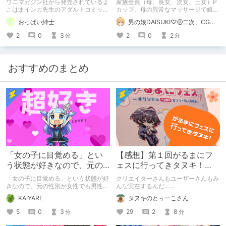
ワニマガジン社から発売されているよ
家族全員（母、長女、次女、三女）P
て母乳ド噴射
こはまインカ先生のアダルトコミック
カップ。母の異常なマッサージで娘が
「女教師が堕ちた理由【デジタル特装
全員超乳化してしまった異様に自己肯
おっぱい紳士
男の娘DAISUKI♡@二次、CG集、同人誌、漫画、ゲーム、ASMR！
版】」の紹介です
定感の強い家族の話。販売ページだけ
でも大ボリュームのシナリオとサンプ
2
0
3
2
0
2
分
分
ル画像。
おすすめのまとめ
「女の子に目覚める」とい
【感想】第１回がるまにフ
う状態が好きなので、元の
ェスに行ってきタヌキ！
性別が女性でも男性でも問
【レポ】
「女の子に目覚める」という状態が好
クリエイターさんもユーザーさんもみ
題ない話
きなので、元の性別が女性でも男性で
んな実在するんだ……
も問題ない話
KAIYARE
タヌキのとぅーこさん
5
0
3
29
2
8
分
分