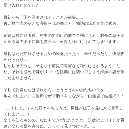
受け入れたのでした。

最初から「子を産まされる」ことが前提……

古い村同志のそんな寝取られの舞台と、物語の流れが実に秀逸。

姉妹は村に到着後、村中の男の目の前で全裸にされ、村長の息子達
から欲望のままに体を貪られ、何度も種付けされてしまいます。

最初はただ屈服させるための凌辱だったり、奉仕だったり、快楽攻
めだったり…

しかしそのうち、子をなす前提で遠慮なく種付けされるようにな
り、それを必死で嫌がりつつも快楽には喘いでしまう姉妹の姿が実
にたまりません。

そして許嫁たちはそれから、とうとう村の男たちの子を

孕んでしまい、白無垢でボテ胎Ｈをしながら、白無垢で結婚式！！

……そして、そんな日々をちょうど、男性が様子を見に来て目撃し
てしまい……！

全てを知るものの、なにもできずにただただ、許嫁のヒロインが男
達と交わる様を存分に、こっそり見せつけられ……
