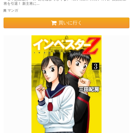
将を引退！ 新主将に…
マンガ
買いに行く