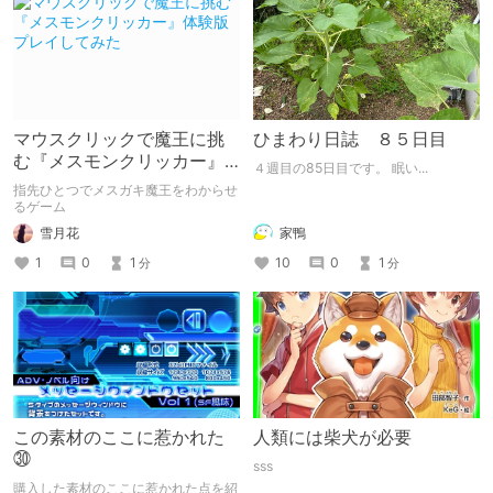
マウスクリックで魔王に挑
ひまわり日誌 ８５日目
む『メスモンクリッカー』
４週目の85日目です。 眠い...
体験版プレイしてみた
指先ひとつでメスガキ魔王をわからせ
るゲーム
雪月花
家鴨
1
0
1
10
0
1
分
分
この素材のここに惹かれた
人類には柴犬が必要
㉚
sss
購入した素材のここに惹かれた点を紹