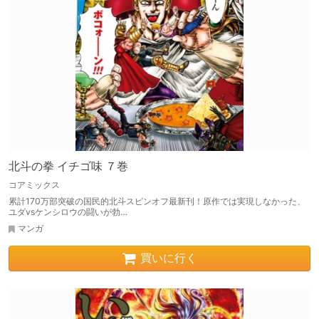
北斗の拳 イチゴ味 ７巻
コアミックス
累計170万部突破の国民的北斗スピンオフ最新刊！原作では実現しなかった、
ユダvsケンシロウの闘いが勃…
マンガ
買いに行く