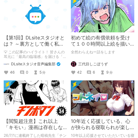
【第1回】DLsiteスタジオと
初めて絵の有償依頼を受け
は？ ～裏方として働く私た
て１００時間以上絵を描い
ちの紹介
た話
💡 この記事のハイライト！ 皆さんの
全然わらえねー話をします
耳元に「最高の臨場感」を届ける「サ
ウンドエンジニアの仕事」のリアルな
三代目しこぼうず
DLsiteスタジオ音声編集部
舞台裏を大公開！ スマートな専門
職……と思いきや、実態は「音の変態
42
6
9
46
0
5
分
分
（褒め言葉）」が集まるチーム！？
成人男性スタッフがダミヘに抱きつ
き、スタジオにアダルトグッズが転が
る超大真面目な理由とは？ クオリテ
ィ向上のための、ちょっとシュールな
（？）試行錯誤をたっぷりご紹介しま
す！
【閲覧超注意】これ以上
10年近く応援している、心
「キモい」漫画は存在しな
が抉られる寝取られが楽し
い？チンポマンとかいう
めるサークル
26/7/1に連載終了した暗稿先生「チン
10年以上応援させていただいている寝