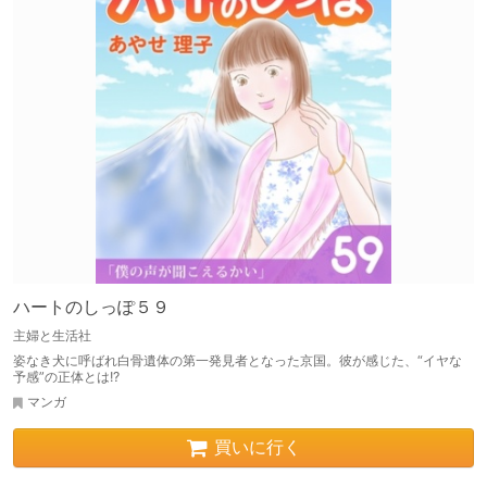
ハートのしっぽ５９
主婦と生活社
姿なき犬に呼ばれ白骨遺体の第一発見者となった京国。彼が感じた、“イヤな
予感”の正体とは!?
マンガ
買いに行く