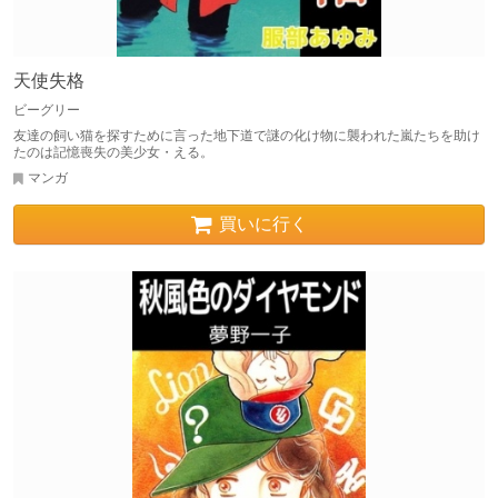
天使失格
ビーグリー
友達の飼い猫を探すために言った地下道で謎の化け物に襲われた嵐たちを助け
たのは記憶喪失の美少女・える。
マンガ
買いに行く