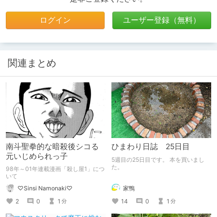
ログイン
ユーザー登録（無料）
関連まとめ
南斗聖拳的な暗殺後シコる
ひまわり日誌 25日目
元いじめられっ子
5週目の25日目です。 本を買いまし
た。
98年～01年連載漫画「殺し屋1」につ
いて
家鴨
♡Sinsi Namonaki♡
14
0
1
2
0
1
分
分