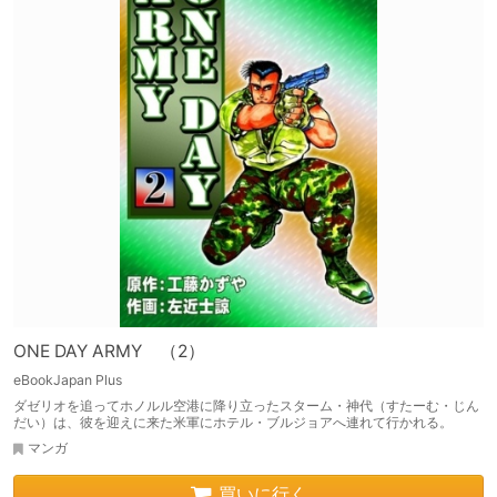
ONE DAY ARMY （2）
eBookJapan Plus
ダゼリオを追ってホノルル空港に降り立ったスターム・神代（すたーむ・じん
だい）は、彼を迎えに来た米軍にホテル・ブルジョアへ連れて行かれる。
マンガ
買いに行く