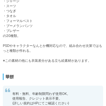
・ジャージ

・スーツ

・つなぎ

・タオル

・フォーマルベスト

・ブーメランパンツ

・ブレザー

の20種類。

PSDやキャラクターなんとか機対応なので、組み合わせ次第ではも
っと種類が作れる。

※この素材の他にも衣装差分がある立ち絵素材があります。

華餅
有料・無料、年齢制限問わず使用OK。

使用報告、クレジット表示不要。

(詳しい規約はHPにてご確認ください)
