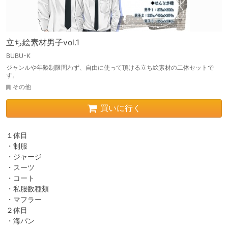
立ち絵素材男子vol.1
BUBU-K
ジャンルや年齢制限問わず、自由に使って頂ける立ち絵素材の二体セットで
す。
その他
買いに行く
１体目

・制服

・ジャージ

・スーツ

・コート

・私服数種類

・マフラー

２体目

・海パン
