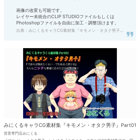
画像の改変も可能です。

レイヤー未統合のCLIP STUDIOファイルもしくは
Photoshopファイルを自由に加工・調整頂けます。
出典：
みにくるキャラCG素材集『キモメン・オタク男子』Part01 [背景専門店みにくる] | DLsite 同人
みにくるキャラCG素材集『キモメン・オタク男子』Part01
背景専門店みにくる