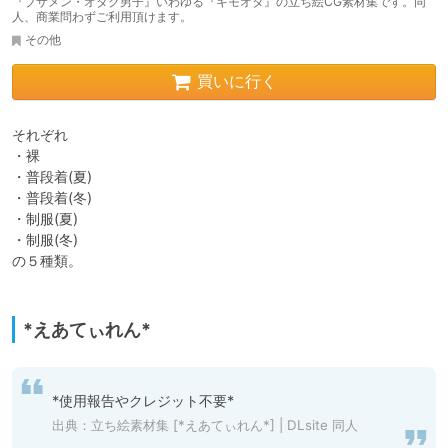
『ブサメン・オタク男子』いわゆる『キモオタ』の立ち絵CG素材集です。同
人、商業問わずご利用頂けます。
その他
買いに行く
それぞれ

・裸

・普段着(夏)

・普段着(冬)

・制服(夏)

・制服(冬)

の５種類。

*えあてぃれん*
*使用報告やクレジット不要*
出典：
立ち絵素材集 [*えあてぃれん*] | DLsite 同人