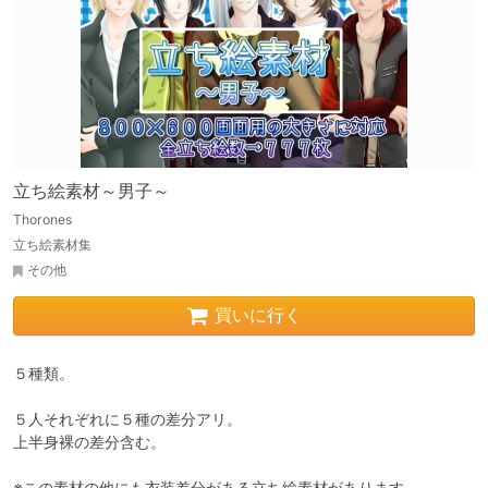
立ち絵素材～男子～
Thorones
立ち絵素材集
その他
買いに行く
５種類。

５人それぞれに５種の差分アリ。

上半身裸の差分含む。

※この素材の他にも衣装差分がある立ち絵素材があります。
