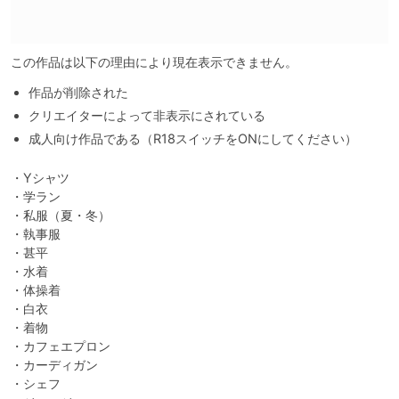
この作品は以下の理由により現在表示できません。
作品が削除された
クリエイターによって非表示にされている
成人向け作品である（R18スイッチをONにしてください）
・Yシャツ

・学ラン

・私服（夏・冬）

・執事服

・甚平

・水着

・体操着

・白衣

・着物

・カフェエプロン

・カーディガン

・シェフ
