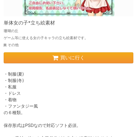
単体女の子*立ち絵素材
珊瑚の丘
ゲーム等に使える女の子キャラの立ち絵素材です。
その他
買いに行く
・制服(夏)

・制服(冬)

・私服

・ドレス

・着物

・ファンタジー風

の６種類。

保存形式はPSDなので対応ソフト必須。
