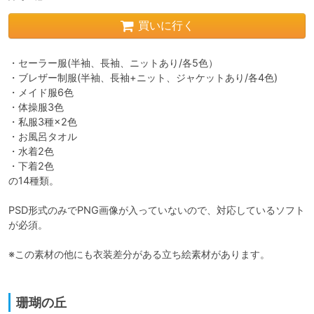
買いに行く
・セーラー服(半袖、長袖、ニットあり/各5色）

・ブレザー制服(半袖、長袖+ニット、ジャケットあり/各4色)

・メイド服6色

・体操服3色

・私服3種×2色

・お風呂タオル

・水着2色

・下着2色

の14種類。

PSD形式のみでPNG画像が入っていないので、対応しているソフト
が必須。

※この素材の他にも衣装差分がある立ち絵素材があります。

珊瑚の丘