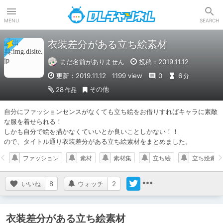
DLチャンネル
MENU
SEARCH
衣装差分がある立ち絵素材
まだ名前がありません
投稿：2019.11.12
更新：2019.11.12
1199 view
0
6
分
その他
28
作品
自分にファッションセンスがなくても立ち絵をお借りすればキャラに素敵
な服を着せられる！

しかも自分で絵を描かなくていいとか良いことしかない！！

ので、タイトル通り衣装差分がある立ち絵素材をまとめました。
ファッション
素材
素材集
立ち絵
立ち絵素材
いいね
8
ウォッチ
2
衣装差分がある立ち絵素材