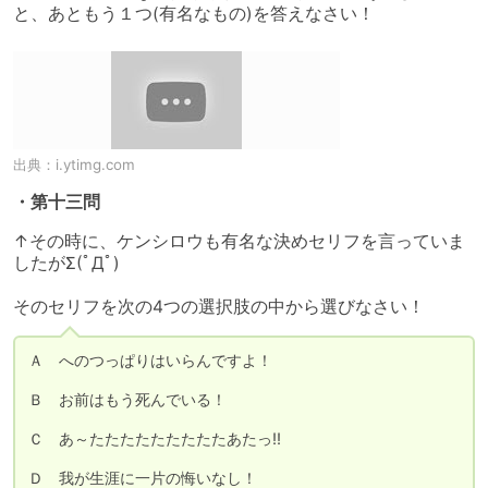
と、あともう１つ(有名なもの)を答えなさい！
出典：
i.ytimg.com
・第十三問
↑その時に、ケンシロウも有名な決めセリフを言っていま
したがΣ(ﾟДﾟ)

そのセリフを次の4つの選択肢の中から選びなさい！
Ａ　へのつっぱりはいらんですよ！

Ｂ　お前はもう死んでいる！

Ｃ　あ～たたたたたたたたたあたっ!!

Ｄ　我が生涯に一片の悔いなし！
