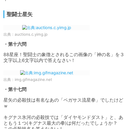
聖闘士星矢
出典：
auctions.c.yimg.jp
・第十六問
88星座！聖闘士の象徴とされるこの画像の「神の名」を３
文字以上6文字以内で答えなさい！
出典：
img.gifmagazine.net
・第十七問
星矢の必殺技は有名なあの「ペガサス流星拳」でしたけど
ｗ

キグナス氷河の必殺技では「ダイヤモンドダスト」と、あ
ともう１つ(キグナス最大の拳)は何だったでしょうか？

この必殺技名を答えなさい！