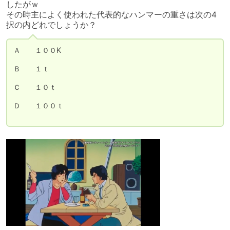
したがｗ

その時主によく使われた代表的なハンマーの重さは次の4
択の内どれでしょうか？
Ａ　　１００K

Ｂ　　１ｔ

Ｃ　　１０ｔ

Ｄ　　１００ｔ
