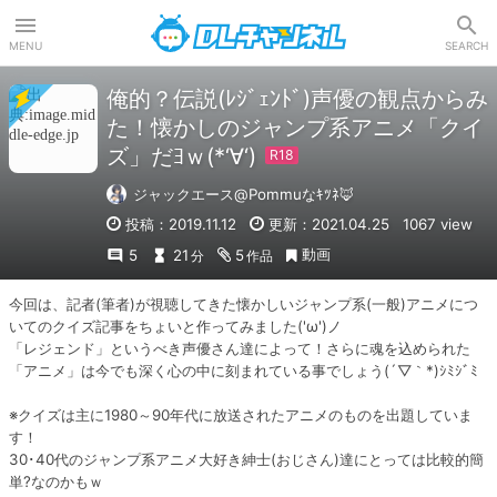
DLチャンネル
MENU
SEARCH
俺的？伝説(ﾚｼﾞｪﾝﾄﾞ)声優の観点からみ
た！懐かしのジャンプ系アニメ「クイ
ズ」だﾖｗ(*‘∀‘)
ジャックエース@Pommuなｷﾂﾈ🦊
投稿：2019.11.12
更新：2021.04.25
1067 view
動画
5
21
5
分
作品
今回は、記者(筆者)が視聴してきた懐かしいジャンプ系(一般)アニメにつ
いてのクイズ記事をちょいと作ってみました('ω')ノ

「レジェンド」というべき声優さん達によって！さらに魂を込められた
「アニメ」は今でも深く心の中に刻まれている事でしょう(´▽｀*)ｼﾐｼﾞﾐ

※クイズは主に1980～90年代に放送されたアニメのものを出題していま
す！

30･40代のジャンプ系アニメ大好き紳士(おじさん)達にとっては比較的簡
単?なのかもｗ