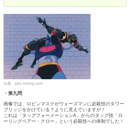
出典：
pbs.twimg.com
・第九問
画像では、ロビンマスクがウォーズマンに必殺技のタワー
ブリッジをかけている？ように見えていますが！

これは「タッグフォーメーションA」からのタッグ技「ロ
ーリングベアー・クロー」という必殺技への体制でした！
