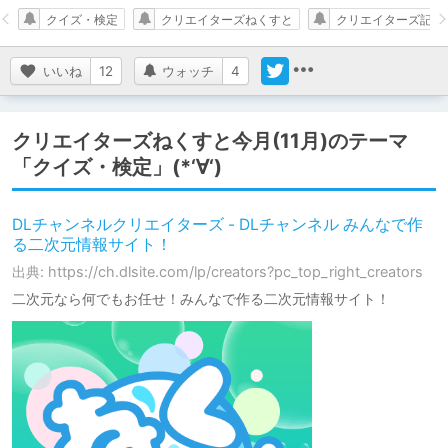
クイズ・検定
クリエイターズねくすと
クリエイターズ記事
いいね
12
ウォッチ
4
クリエイターズねくすと今月(11月)のテーマ
「クイズ・検定」(*‘∀‘)
DLチャンネルクリエイターズ - DLチャンネル みんなで作
る二次元情報サイト！
出典: https://ch.dlsite.com/lp/creators?pc_top_right_creators
二次元なら何でもお任せ！みんなで作る二次元情報サイト！