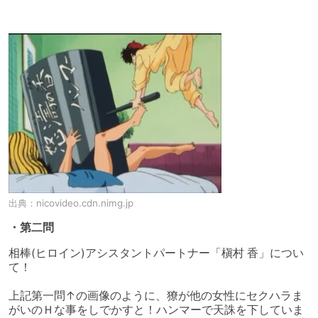
出典：
nicovideo.cdn.nimg.jp
・第二問
相棒(ヒロイン)アシスタントパートナー「槇村 香」につい
て！

上記第一問↑の画像のように、獠が他の女性にセクハラま
がいのＨな事をしでかすと！ハンマーで天誅を下していま