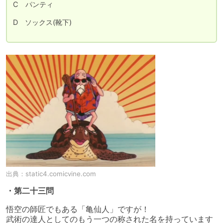
C　パンティ

D　ソックス(靴下)

出典：
static4.comicvine.com
・第二十三問
悟空の師匠でもある「亀仙人」ですが！

武術の達人としてのもう一つの称された名を持っています