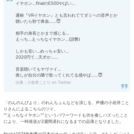
イヤホン…finalのE500やばい…

通称『VRイヤホン』とも言われててダミヘの音声とか
聴いたら秒で鼻血……😇

相手の身長とかまで感じる…

えっち…えっちなイヤホン…(語弊)

しかも安い…めっちゃ安い…

2020円て…天才か……

音楽聴いてもヤヴァイ…

推しが自分の隣で歌ってくれてる感やば……😇
出典：
小岩井ことり on Twitter
「のんのんびより」のれんちょんなどを演じる、声優の小岩井こと
りさんによるこちらのツイ。

""えっちなイヤホン""というパワーワードも功を奏しバズったこと
により、一時発送が2週間遅れになるまでの品薄となりました。

finalは1974年創業の日本のオーディオブランドで、そちらが「バイ