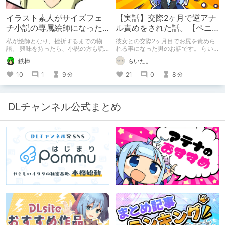
イラスト素人がサイズフェ
【実話】交際2ヶ月で逆アナ
チ小説の専属絵師になった
ル責めをされた話。【ペニ
お話
バン】
私が絵師となり、挫折するまでの物
彼女との交際2ヶ月目でお尻を責めら
語。 興味を持ったら、小説の方も読
れる事になった男のお話です。 らい
んで欲しいなって感じ 私の絵を使っ
た。のエチエチ体験談#2【逆アナ
鉄棒
らいた。
てくれてる小説書きさんのページＵＲ
ル】
Ｌ
10
1
9
21
0
8
分
分
https://www.pixiv.net/users/341489
73/novels?p=1
DLチャンネル公式まとめ