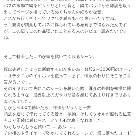
バスの振動で鳴るビリビリという音と、隣でバッグから雑誌を取り
出してページを捲っているめぐちゃんの細やかな音。

これから行くぞ！ってワクワク感もあって良かったですね。

三半規管が錯覚してバスに揺られている感覚まで得られたんです
が、この辺りこの作品聴いたことある人のレビュー読みたいです
ね。

そして特筆したいのが頭を拭いてくれるシーン。

僕は先述したように断線するのが多い為、普段2～3000円のオーデ
ィオテクニカのイヤホンを使っています。値段のわりにそこそこ音
質が良いです。

そのイヤホンで先にこのシーンを聴いた際、耳介の外側を執拗に擦
られるような、必要以上のガサガサ音を感じてあまり好きではあり
ませんでした。

しかしE500で聴いたら、評価がガラリと一変。

頭皮を通じて伝わってくる音と、振動。そしてタオルが擦れる位置
もより正確に感じられ、とても心地良くなれました。

めぐちゃんもっと拭いて……あふ……。

その後のドライヤーで乾かしてくれるシーンで、畳に落ちたコード