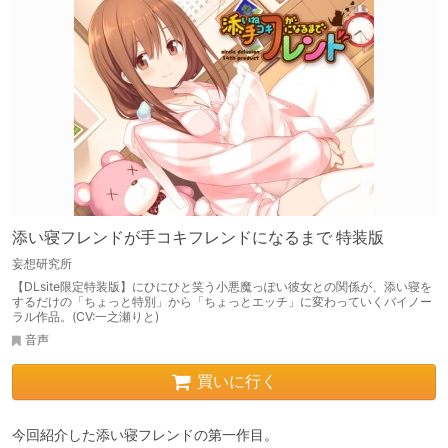
添い寝フレンドが手コキフレンドになるまで 特装版
妄想研究所
【DLsite限定特装版】にひにひと笑う小悪魔っぽい彼女との関係が、添い寝を
するだけの「ちょっと特別」から「ちょっとエッチ」に変わっていくバイノー
ラル作品。(CV:一之瀬りと)
音声
買いに行く
今回紹介した添い寝フレンドの第一作目。
