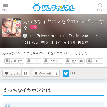
DLチャンネル
MENU
SEARCH
えっちなイヤホンを全力でレビューす
る
ITK
投稿：2019.11.03
更新：2019.11.07
音声
1953 view
0
8
6
分
作品
えっちなイヤホンことfinalのE500を全力でレビューしました。
音声作品
R-18
イヤホン
同人音声
レビュー
いいね
14
ウォッチ
3
えっちなイヤホンとは