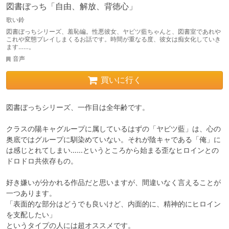
図書ぼっち「自由、解放、背徳心」
歌い鈴
図書ぼっちシリーズ、羞恥編。性悪彼女、ヤビツ藍ちゃんと、図書室であれや
これや変態プレイしまくるお話です。時間が重なる度、彼女は痴女化していき
ます……。
音声
買いに行く
図書ぼっちシリーズ、一作目は全年齢です。

クラスの陽キャグループに属しているはずの「ヤビツ藍」は、心の
奥底ではグループに馴染めていない。それが陰キャである「俺」に
は感じとれてしまい……というところから始まる歪なヒロインとの
ドロドロ共依存もの。

好き嫌いが分かれる作品だと思いますが、間違いなく言えることが
一つあります。

「表面的な部分はどうでも良いけど、内面的に、精神的にヒロイン
を支配したい」

というタイプの人には超オススメです。