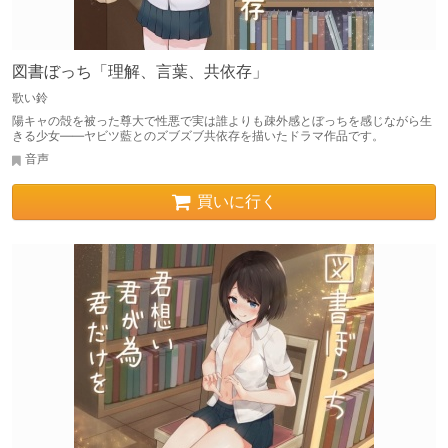
図書ぼっち「理解、言葉、共依存」
歌い鈴
陽キャの殻を被った尊大で性悪で実は誰よりも疎外感とぼっちを感じながら生
きる少女――ヤビツ藍とのズブズブ共依存を描いたドラマ作品です。
音声
買いに行く