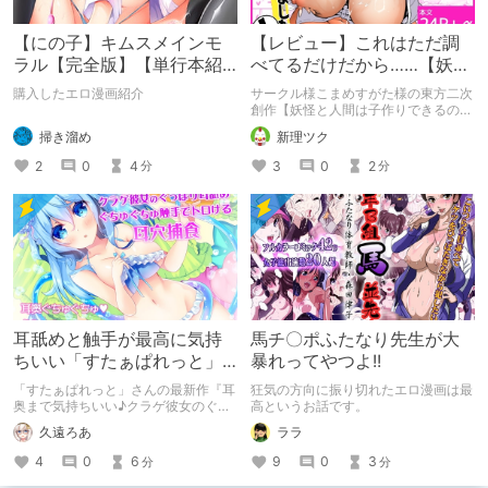
【にの子】キムスメインモ
【レビュー】これはただ調
ラル【完全版】【単行本紹
べてるだけだから……【妖怪
介】
と人間は子作りできるのか?
購入したエロ漫画紹介
サークル様こまめすがた様の東方二次
調べてみました!】
創作【妖怪と人間は子作りできるの
か?調べてみました!】の感想となりま
掃き溜め
新理ツク
す。
2
0
4
3
0
2
分
分
耳舐めと触手が最高に気持
馬チ〇ポふたなり先生が大
ちいい「すたぁぱれっと」
暴れってやつよ!!
さんの最新作の紹介と感想
「すたぁぱれっと」さんの最新作『耳
狂気の方向に振り切れたエロ漫画は最
奥まで気持ちいい♪クラゲ彼女のぐっ
高というお話です。
ぽり耳舐めぐちゅぐちゅ触手でトロけ
久遠ろあ
ララ
る耳穴捕食』を紹介します。
4
0
6
9
0
3
分
分