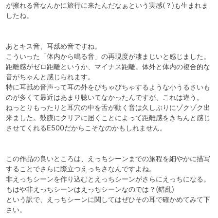
が擦れる音なんかに旅行に来たんだなぁという実感(？)も生まれま
したね。

あとキス音、耳舐め音ですね。

こういった「体内から鳴る音」の再現度が凄まじいと感じました。

距離感がゼロ距離というか、マイナス距離。体外と体内の複合的な
音がちゃんと感じられます。

特に耳舐め音声って耳の外をぴちゃぴちゃするような小うるさいも
のが多くて最近はあまり聴いてなかったんですが、これは違う。

ねっとりもったりと耳穴の中を舌が動く音は久しぶりにゾクゾク出
来ました。鼓膜にクリアに届くことによって距離感をきちんと感じ
させてくれるE500だからこそなのかもしれません。

この作品の良いところは、えっちシーンまでの旅程を細やかに描写
することでさらに際立つえっちさなんですよね。

非えっちシーンを作り込むとえっちシーンがさらにえっちになる。
もはや非えっちシーンはえっちシーンなのでは？(錯乱)

という訳で、えっちシーンに関してはぜひその耳で確かめてみて下
さい。