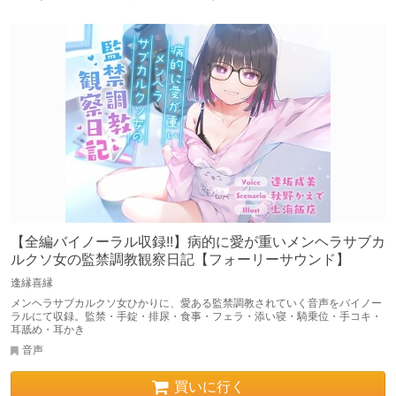
【全編バイノーラル収録!!】病的に愛が重いメンヘラサブカ
ルクソ女の監禁調教観察日記【フォーリーサウンド】
逢縁喜縁
メンヘラサブカルクソ女ひかりに、愛ある監禁調教されていく音声をバイノー
ラルにて収録。監禁・手錠・排尿・食事・フェラ・添い寝・騎乗位・手コキ・
耳舐め・耳かき
音声
買いに行く