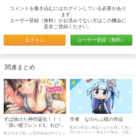
コメントを書き込むにはログインしている必要があり
ます。
ユーザー登録（無料）がお済みでない方はこの機会に
是非ご登録ください。
ログイン
ユーザー登録（無料）
関連まとめ
ずば抜けた神作誕生！！！
作者 なのらぶ様の作品
「添い寝フレンド2」れびゅ
数多の作品に物足りなさを感じて来た
ー
方にオススメ！ 知る人ぞ知る、小説
私が今まで買った音声作品の中でトッ