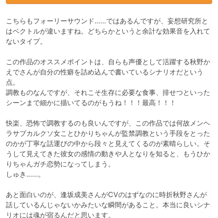
こちらもフォーリーサウンド……ではあるんですが、妄想研究所と
はベクトルが違いますね。どちらかというと余計な効果音を入れて
ないタイプ。

この作品のオススメポイントは、自らも声優として活躍する秋野か
えでさんが自分の性癖を詰め込んで書いているシナリオだという
点。

調教ものなんですが、それこそ生存に必要な食事、排せつといった
シーンまで細かに描いてるのがもうね！！！最高！！！

快楽、恐怖で調教するのも良いんですが、この作品では何故メンヘ
ラサブカルクソ女ことひかりちゃんが監禁調教という手段をとった
のかが丁寧な話運びの中から段々と見えてくるのが素晴らしい。そ
うして見えてきた彼女の感情の動きや人となりを知ると、もうひか
りちゃんガチ恋勢になってしまう。

しゅき……。

あと面白いのが、逢坂成美さんがCVのはずなのに時折秋野さんが
話しているんじゃないかみたいな瞬間があること。本当に良いシナ
リオには魂が宿るんだと思います。
