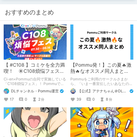
おすすめのまとめ
【 #C108 】コミケを全力満
【Pommu発！】この夏🔥激
喫！ ☀C108煩悩フェス☀
熱🔥なオススメ同人まと
Pommu版のご案内
め！ その1
Ci-en×Pommuの合同で実施している
Pommuをご利用のサークルさまか
「C108煩悩フェス」！ Pommuでの
ら、「いま一番宣伝したいあなたの
参加方法について、改めてこちらでも
DLsite作品」を募りました！ この夏
DLチャンネル・Pommu運営
【公式】アテナちゃん＠DLチャンネル
ご案内いたします！
🔥激熱🔥な作品ばかり！あなたがまだ
出会っていない、運命の作品が見つか
17
0
2
39
0
8
分
分
るかも！