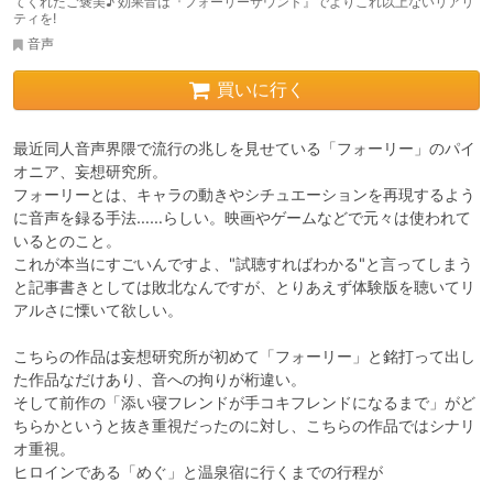
てくれたご褒美♪ 効果音は『フォーリーサウンド』でよりこれ以上ないリアリ
ティを!
音声
買いに行く
最近同人音声界隈で流行の兆しを見せている「フォーリー」のパイ
オニア、妄想研究所。

フォーリーとは、キャラの動きやシチュエーションを再現するよう
に音声を録る手法……らしい。映画やゲームなどで元々は使われて
いるとのこと。

これが本当にすごいんですよ、"試聴すればわかる"と言ってしまう
と記事書きとしては敗北なんですが、とりあえず体験版を聴いてリ
アルさに慄いて欲しい。

こちらの作品は妄想研究所が初めて「フォーリー」と銘打って出し
た作品なだけあり、音への拘りが桁違い。

そして前作の「添い寝フレンドが手コキフレンドになるまで」がど
ちらかというと抜き重視だったのに対し、こちらの作品ではシナリ
オ重視。

ヒロインである「めぐ」と温泉宿に行くまでの行程が
