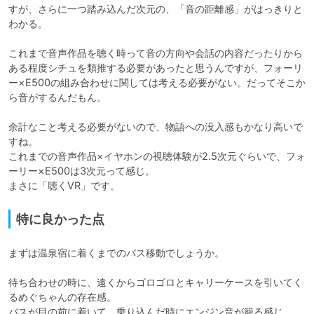
すが、さらに一つ踏み込んだ次元の、「音の距離感」がはっきりと
わかる。

これまで音声作品を聴く時って音の方向や会話の内容だったりから
ある程度シチュを類推する必要があったと思うんですが、フォーリ
ー×E500の組み合わせに関しては考える必要がない。だってそこか
ら音がするんだもん。

余計なこと考える必要がないので、物語への没入感もかなり高いで
すね。

これまでの音声作品×イヤホンの視聴体験が2.5次元ぐらいで、フォ
ーリー×E500は3次元って感じ。

まさに「聴くVR」です。
特に良かった点
まずは温泉宿に着くまでのバス移動でしょうか。

待ち合わせの時に、遠くからゴロゴロとキャリーケースを引いてく
るめぐちゃんの存在感。

バスが目の前に着いて、乗り込んだ時にエンジン音が籠る感じ。
