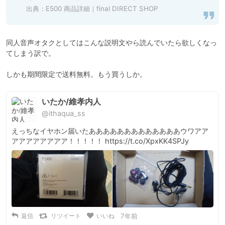
出典：
E500 商品詳細｜final DIRECT SHOP
同人音声オタクとしてはこんな説明文やら読んでいたら欲しくなっ
てしまう訳で。

いたか/維孝内人
@ithaqua_ss
えっちなイヤホン届いたあああああああああああああウワアア
アアアアアアアア！！！！！ https://t.co/XpxKK4SPJy
返信
リツイート
いいね
7年前