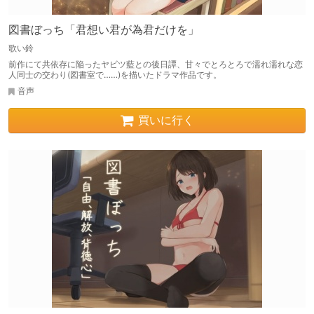
図書ぼっち「君想い君が為君だけを」
歌い鈴
前作にて共依存に陥ったヤビツ藍との後日譚、甘々でとろとろで濡れ濡れな恋
人同士の交わり(図書室で……)を描いたドラマ作品です。
音声
買いに行く