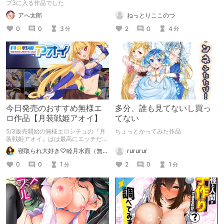
家 なのらぶ様の作品の紹介です。
プ3に入る作品でした
ねっとりここのつ
アへ太郎
2
0
4
0
0
3
分
分
今日発売のおすすめ無様エ
多分、誰も見てないし買っ
ロ作品【月装戦姫アオイ】
てない
5/3販売開始の無様エロシチュの『月
ちょっとかってみた作品
装戦姫アオイ』はは最高にエッチだか
ら買おうな！
rururur
寝取られ大好き♡睦月水面（無様や洗脳シチュも好きだよっ！）
2
0
1
0
0
1
分
分