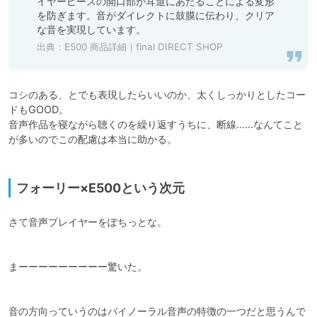
イヤーピースの開口部が耳道にあたることによる変形
を防ぎます。音がダイレクトに鼓膜に伝わり、クリア
な音を実現しています。
出典：
E500 商品詳細｜final DIRECT SHOP
コシのある、とでも表現したらいいのか、太くしっかりとしたコー
ドもGOOD。

音声作品を寝ながら聴くのを繰り返すうちに、断線……なんてこと
が多いのでこの配慮は本当に助かる。

フォーリー×E500という次元
さて音声プレイヤーをぽちっとな。

まーーーーーーーーー驚いた。

音の方向っていうのはバイノーラル音声の特徴の一つだと思うんで