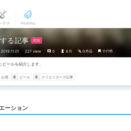
ンテナ
Pommu
する記事
その他
019.11.01
227 view
0
6
0
分
作品
たビールを紹介します。
お酒
ビール
クリエイターズ記事
エーション