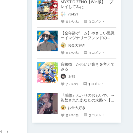
MYSTIC ZENO【Win版】 プ
レイしてみた
76421
0
0
いいね
コメント
【全年齢ゲーム】やさしい黒縄
ーイマジナリーフレンドの
「彼」と過ごすおぼんやすみー
お金大好き
0
0
いいね
コメント
音象徴 かわいい響きを考えて
みる
上都
7
1
いいね
コメント
『感想』ふたりのおもいで。〜
監禁されたあなたの末路〜【が
るまに限定特典付き】
お金大好き
0
0
いいね
コメント
でしょ