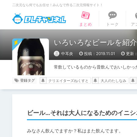
二次元なら何でもお任せ！みんなで作る二次元情報サイト！
DLチャンネル
まとめ
トーク
ア
いろいろなビールを紹介
中耳炎
投稿：2019.11.01
更新：2
常飲しているものから昔飲んでおいしかっ
登録タグ
クリエイターズねくすと
大人のたしなみ
ビール…それは大人になるためのイニシ
みなさん飲んでますか？私はまた飲んでます。
