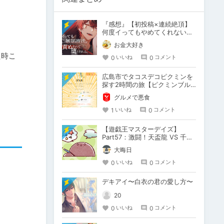
『感想』【初投稿×連続絶頂】
何度イってもやめてくれない嫉
妬彼氏に激責めされて堕とされ
お金大好き
る。
た時こ
0
0
いいね
コメント
広島市でタコスデコピクミンを
探す2時間の旅【ピクミンブル
ーム / Pikmin Bloom】
グルメで悪食
1
0
いいね
コメント
【遊戯王マスターデイズ】
Part57：激闘！天盃龍 VS 千年
D【架空デュエル】
大晦日
0
0
いいね
コメント
デキアイ〜白衣の君の愛し方〜
20
0
0
いいね
コメント