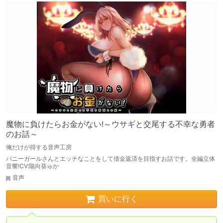
魔物に負けたらお金がない!～ウサギと交尾する不幸な勇者
のお話～
俺だけが得する音声工房
バニーガールさんとエッチなことをして借金返済を目指すお話です。全編立体
音響!CV:陽向葵ゅか
音声
買いに行く