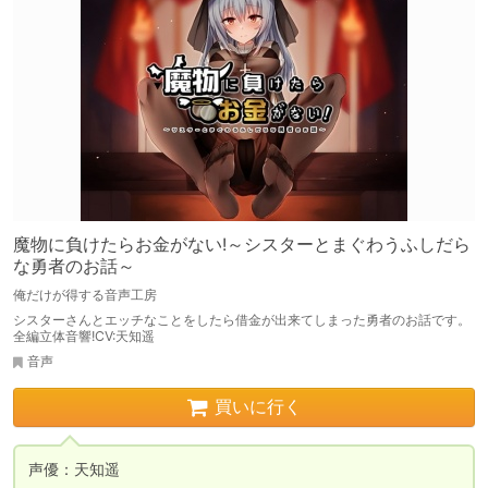
魔物に負けたらお金がない!～シスターとまぐわうふしだら
な勇者のお話～
俺だけが得する音声工房
シスターさんとエッチなことをしたら借金が出来てしまった勇者のお話です。
全編立体音響!CV:天知遥
音声
買いに行く
声優：天知遥  
