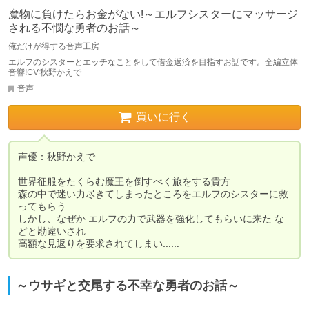
魔物に負けたらお金がない!～エルフシスターにマッサージ
される不憫な勇者のお話～
俺だけが得する音声工房
エルフのシスターとエッチなことをして借金返済を目指すお話です。全編立体
音響!CV:秋野かえで
音声
買いに行く
声優：秋野かえで

世界征服をたくらむ魔王を倒すべく旅をする貴方

森の中で迷い力尽きてしまったところをエルフのシスターに救
ってもらう

しかし、なぜか エルフの力で武器を強化してもらいに来た な
どと勘違いされ

高額な見返りを要求されてしまい……
～ウサギと交尾する不幸な勇者のお話～