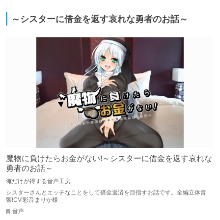
～シスターに借金を返す哀れな勇者のお話～
魔物に負けたらお金がない!～シスターに借金を返す哀れな
勇者のお話～
俺だけが得する音声工房
シスターさんとエッチなことをして借金返済を目指すお話です。全編立体音
響!CV:彩音まりか様
音声