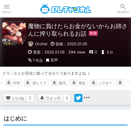
DLチャンネル
MENU
SEARCH
魔物に負けたらお金がないからお姉さ
んに搾り取られるお話
Orchid
投稿：2020.01.05
更新：2020.01.05
394 view
0
3
分
音声
7
作品
ドラ〇エとか完全に狙ってるセリフありますよね（
R18
逆レイプ
敗北
痴女
シスター
フ
いいね
2
ウォッチ
0
はじめに