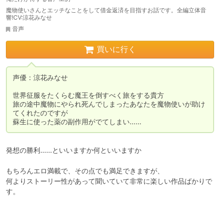
魔物使いさんとエッチなことをして借金返済を目指すお話です。全編立体音
響!CV:涼花みなせ
音声
買いに行く
声優：涼花みなせ

世界征服をたくらむ魔王を倒すべく旅をする貴方

旅の途中魔物にやられ死んでしまったあなたを魔物使いが助け
てくれたのですが

蘇生に使った薬の副作用がでてしまい……　
発想の勝利……といいますか何といいますか

もちろんエロ満載で、その点でも満足できますが、

何よりストーリー性があって聞いていて非常に楽しい作品ばかりで
す。