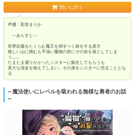
買いに行く
声優：彩音まりか 

　～あらすじ～

世界征服をたくらむ魔王を倒すべく旅をする貴方

険しい山に挑むも手強い魔物の前にその命を落としてしま
う……

たまたま通りかかったシスターに蘇生してもらうも

莫大な借金を抱えてしまい、その身をシスターに売ることとな
る
～魔法使いにレベルを吸われる無様な勇者のお話
～