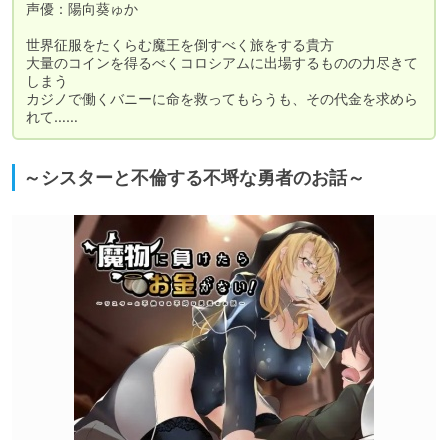
声優：陽向葵ゅか 

世界征服をたくらむ魔王を倒すべく旅をする貴方

大量のコインを得るべくコロシアムに出場するものの力尽きて
しまう

カジノで働くバニーに命を救ってもらうも、その代金を求めら
れて……
～シスターと不倫する不埒な勇者のお話～