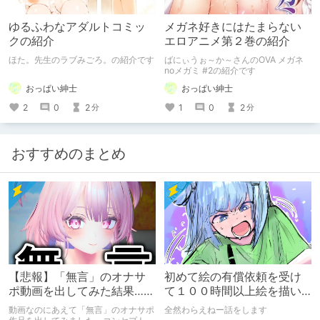
ゆるふわなアダルトコミッ
メガネ好きにはたまらない
クの紹介
エロアニメ第２巻の紹介
ほた。先生のラブみごろ。の紹介です
ばにぃうぉ～か～さんのOVA メガネ
noメガミ #2の紹介です
おっぱい紳士
おっぱい紳士
2
0
2
1
0
2
分
分
おすすめのまとめ
【悲報】「無言」のオナサ
初めて絵の有償依頼を受け
ポ動画を出してみた結果……
て１００時間以上絵を描い
た話
動画なのにあえて「無言」のオナサポ
全然わらえねー話をします