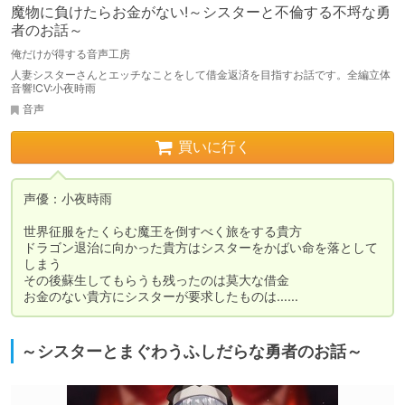
魔物に負けたらお金がない!～シスターと不倫する不埒な勇
者のお話～
俺だけが得する音声工房
人妻シスターさんとエッチなことをして借金返済を目指すお話です。全編立体
音響!CV:小夜時雨
音声
買いに行く
声優：小夜時雨 

世界征服をたくらむ魔王を倒すべく旅をする貴方

ドラゴン退治に向かった貴方はシスターをかばい命を落として
しまう

その後蘇生してもらうも残ったのは莫大な借金

お金のない貴方にシスターが要求したものは……
～シスターとまぐわうふしだらな勇者のお話～