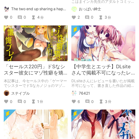
こはまインカ先生のアダルトコミック
「女教師が堕ちた理由【デジタル特装
The two end up sharing a happy kiss【二人は幸せな接吻をして終了】
おっぱい紳士
版】」の紹介です
0
0
4
2
0
3
分
分
「セールス220円」ドSなシ
【中学生とエッチ】DLsite
スター彼女にマゾ性癖を矯
さんで掲載不可になったレ
正されるー
ビュー
本記事は、今セールス中の「ゲーマー
DLsiteさんにレビューを書いたが掲載
でシスターでドSなカノジョのマゾ性
不可になって、書き直した作品の紹
癖矯正プレイの 紹介記事です。
介。 ※この記事は文字数は1000文字
ステイブル
76421
程度のオススメ作品レビューとして書
いた記事です。
0
0
1
6
0
3
分
分