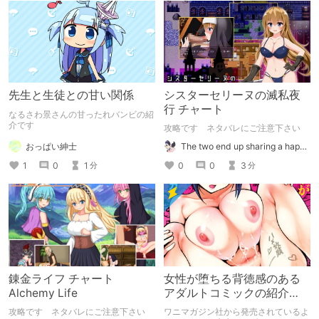
先生と生徒との甘い関係
シスターセリーヌの滅私夜
行 チャート
なるさわ景さんの甘ったれバンビの紹
介です
攻略です ネタバレにご注意下さい
おっぱい紳士
The two end up sharing a happy kiss【二人は幸せな接吻をして終了】
1
0
1
0
0
3
分
分
錬金ライフ チャート
女性が堕ちる背徳感のある
Alchemy Life
アダルトコミックの紹介
【よこはまインカ】
攻略です ネタバレにご注意下さい
ワニマガジン社から発売されているよ