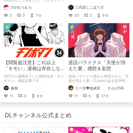
作品を出してみました。コンセプト通
りのものは作れたのですが、肝心の売
三代目しこぼうず
ののむらむら
上がね……
33
2
9
3
0
7
分
分
【閲覧超注意】これ以上
逆説パラドクス「天使が消
「キモい」漫画は存在しな
えた夏」感想＆妄想
い？チンポマンとかいう
26/7/1に連載終了した暗稿先生「チン
逆説パラドクス様から発売された「天
「魂の殺人」の完成形
ポマン」感想記事です。
使が消えた夏～DLsiteのある音声作品
について～」の感想です。 妄想も多
蟲独
たー坊🐦@成宮 さんLOVE
いです。
11
0
8
11
5
17
分
分
DLチャンネル公式まとめ