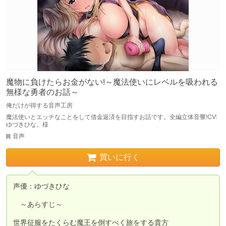
魔物に負けたらお金がない!～魔法使いにレベルを吸われる
無様な勇者のお話～
俺だけが得する音声工房
魔法使いとエッチなことをして借金返済を目指すお話です。全編立体音響!CV:
ゆづきひな。様
音声
買いに行く
声優：ゆづきひな

　～あらすじ～

世界征服をたくらむ魔王を倒すべく旅をする貴方
