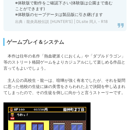
※体験版で動作をご確認下さい(体験版は公園まで進む
ことができます)

※体験版のセーブデータは製品版に引き継げます
出典：
龍炎高校伝説 [HUNTER'S] | DLsite 同人 - R18
ゲームプレイ＆システム
　本作は往年の名作「熱血硬派くにおくん」や「ダブルドラゴン」
等のストリート格闘ゲームをよりカジュアルにして楽しめる作品と
言ってもよいでしょう。

　主人公の高校生・龍一は、喧嘩が強く有名でしたが、それを疑問
に思った他校の生徒に妹の美雪をさらわれた上で決闘を申し込まれ
てしまったので、その生徒を倒しに向かうと言うストーリーです。