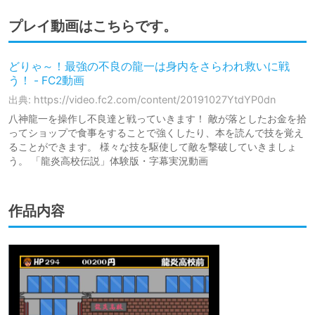
プレイ動画はこちらです。
どりゃ～！最強の不良の龍一は身内をさらわれ救いに戦
う！ - FC2動画
出典: https://video.fc2.com/content/20191027YtdYP0dn
八神龍一を操作し不良達と戦っていきます！ 敵が落としたお金を拾
ってショップで食事をすることで強くしたり、本を読んで技を覚え
ることができます。 様々な技を駆使して敵を撃破していきましょ
う。 「龍炎高校伝説」体験版・字幕実況動画
作品内容