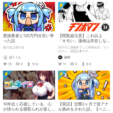
悪徳業者と120万円分言い争
【閲覧超注意】これ以上
った話
「キモい」漫画は存在しな
い？チンポマンとかいう
親の金は僕の金
26/7/1に連載終了した暗稿先生「チン
「魂の殺人」の完成形
ポマン」感想記事です。
ぼくくん
蟲独
16
0
13
11
0
8
分
分
10年近く応援している、心
【実話】交際2ヶ月で逆アナ
が抉られる寝取られが楽し
ル責めをされた話。【ペニ