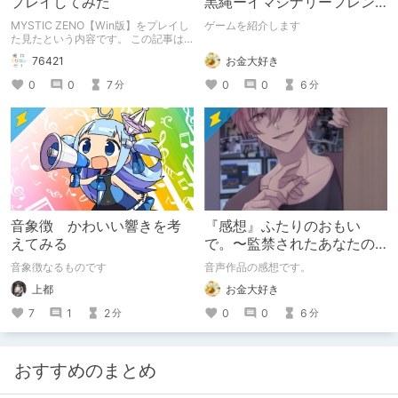
プレイしてみた
黒縄ーイマジナリーフレン
ドの「彼」と過ごすおぼん
MYSTIC ZENO【Win版】をプレイし
ゲームを紹介します
やすみー
た見たという内容です。 この記事は
通常のクリエイターズ記事です。
お金大好き
76421
0
0
6
0
0
7
分
分
音象徴 かわいい響きを考
『感想』ふたりのおもい
えてみる
で。〜監禁されたあなたの
末路〜【がるまに限定特典
音象徴なるものです
音声作品の感想です。
付き】
上都
お金大好き
7
1
2
0
0
6
分
分
おすすめのまとめ