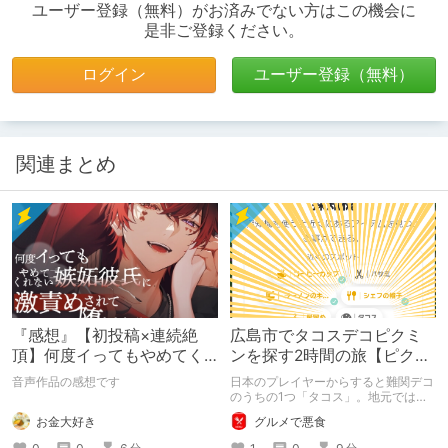
ユーザー登録（無料）がお済みでない方はこの機会に
是非ご登録ください。
ログイン
ユーザー登録（無料）
関連まとめ
『感想』【初投稿×連続絶
広島市でタコスデコピクミ
頂】何度イってもやめてく
ンを探す2時間の旅【ピクミ
れない嫉妬彼氏に激責めさ
ンブルーム / Pikmin
音声作品の感想です
日本のプレイヤーからすると難関デコ
れて堕とされる。
Bloom】
のうちの1つ「タコス」。地元では見
つけられなかった男が広島で探す旅を
お金大好き
グルメで悪食
お送りします。ねくすと5月のテーマ
「お出かけの記録」。