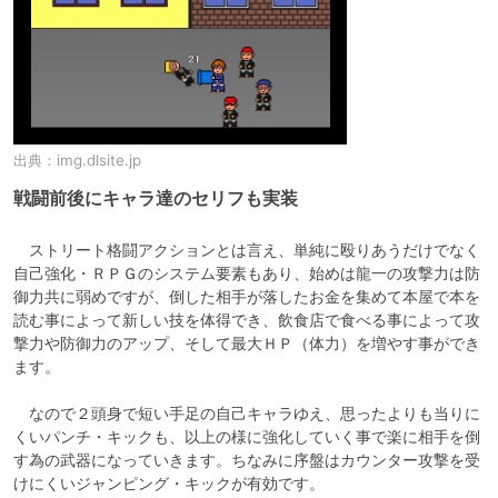
出典：
img.dlsite.jp
戦闘前後にキャラ達のセリフも実装
　ストリート格闘アクションとは言え、単純に殴りあうだけでなく
自己強化・ＲＰＧのシステム要素もあり、始めは龍一の攻撃力は防
御力共に弱めですが、倒した相手が落したお金を集めて本屋で本を
読む事によって新しい技を体得でき、飲食店で食べる事によって攻
撃力や防御力のアップ、そして最大ＨＰ（体力）を増やす事ができ
ます。

　なので２頭身で短い手足の自己キャラゆえ、思ったよりも当りに
くいパンチ・キックも、以上の様に強化していく事で楽に相手を倒
す為の武器になっていきます。ちなみに序盤はカウンター攻撃を受
けにくいジャンピング・キックが有効です。