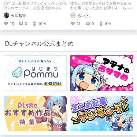
めるサークル
バン】
10年以上応援させていただいている寝
彼女との交際2ヶ月目でお尻を責めら
取られサークル、人生通行止めさんの
れる事になった男のお話です。 らい
新作がとても良かったので、新作を中
た。のエチエチ体験談#2【逆アナ
夜深越智
らいた。
心に、このサークルのゲームを紹介し
ル】
たくて、記事を書かせていただく。
15
0
10
21
0
8
分
分
キミノオモイからずっと好きな熱心な
ファンとしての記事にどうか、お付き
合いいただきたい（2026年7月18日
微修正）
DLチャンネル公式まとめ