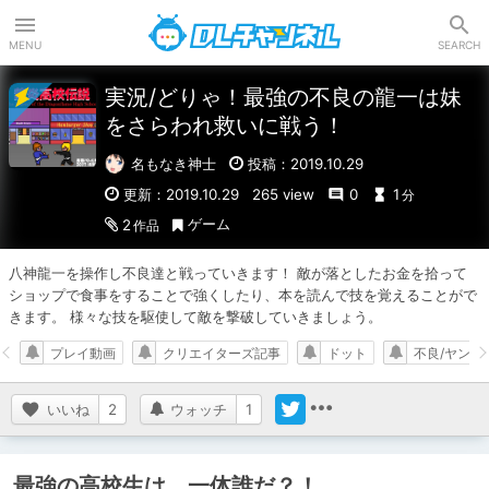
DLチャンネル
MENU
SEARCH
実況/どりゃ！最強の不良の龍一は妹
をさらわれ救いに戦う！
名もなき神士
投稿：2019.10.29
更新：2019.10.29
265 view
0
1
分
ゲーム
2
作品
八神龍一を操作し不良達と戦っていきます！ 敵が落としたお金を拾って
ショップで食事をすることで強くしたり、本を読んで技を覚えることがで
きます。 様々な技を駆使して敵を撃破していきましょう。
プレイ動画
クリエイターズ記事
ドット
不良/ヤンキ
いいね
2
ウォッチ
1
最強の高校生は、一体誰だ？！