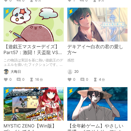
0
0
6
1
0
9
分
分
【遊戯王マスターデイズ】
デキアイ〜白衣の君の愛し
Part57：激闘！天盃龍 VS
方〜
千年D【架空デュエル】
この物語は実話を基に熱い遊戯王のデ
感想
ュエルを描いたフィクションです。
（自分用メモ：2025-05-14）
20
大晦日
0
0
4
0
0
16
分
分
MYSTIC ZENO【Win版】
【全年齢ゲーム】やさしい