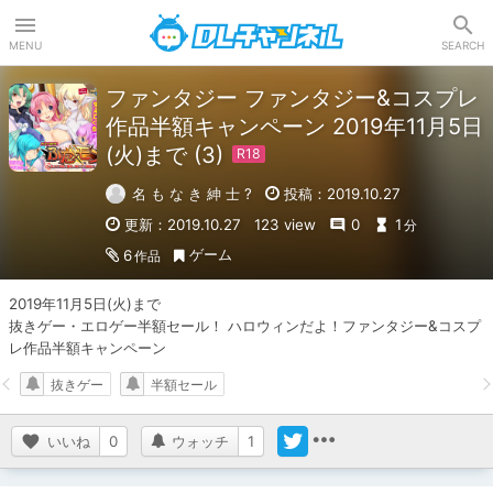
DLチャンネル
MENU
SEARCH
ファンタジー ファンタジー&コスプレ
作品半額キャンペーン 2019年11月5日
(火)まで (3)
名 も な き 紳 士 ?
投稿：2019.10.27
更新：2019.10.27
123 view
0
1
分
ゲーム
6
作品
2019年11月5日(火)まで

抜きゲー・エロゲー半額セール！ ハロウィンだよ！ファンタジー&コスプ
レ作品半額キャンペーン
抜きゲー
半額セール
いいね
0
ウォッチ
1