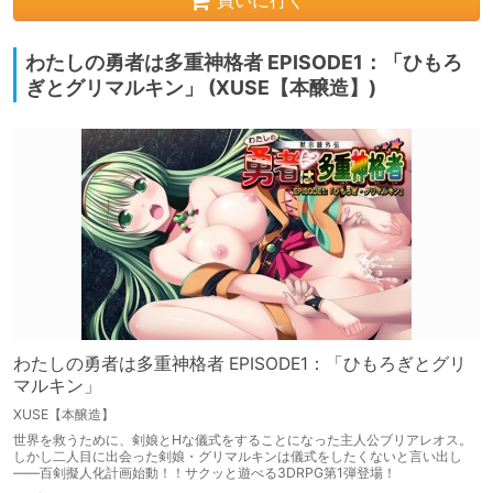
買いに行く
わたしの勇者は多重神格者 EPISODE1：「ひもろ
ぎとグリマルキン」 (XUSE【本醸造】)
わたしの勇者は多重神格者 EPISODE1：「ひもろぎとグリ
マルキン」
XUSE【本醸造】
世界を救うために、剣娘とHな儀式をすることになった主人公ブリアレオス。
しかし二人目に出会った剣娘・グリマルキンは儀式をしたくないと言い出し
――百剣擬人化計画始動！！サクッと遊べる3DRPG第1弾登場！