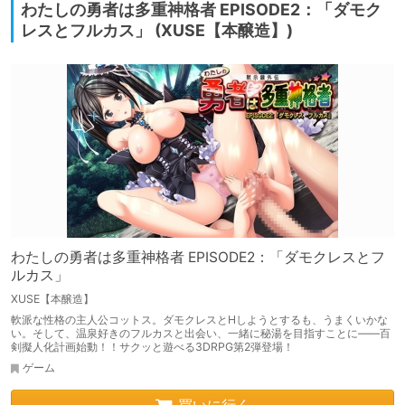
わたしの勇者は多重神格者 EPISODE2：「ダモク
レスとフルカス」 (XUSE【本醸造】)
わたしの勇者は多重神格者 EPISODE2：「ダモクレスとフ
ルカス」
XUSE【本醸造】
軟派な性格の主人公コットス。ダモクレスとHしようとするも、うまくいかな
い。そして、温泉好きのフルカスと出会い、一緒に秘湯を目指すことに――百
剣擬人化計画始動！！サクッと遊べる3DRPG第2弾登場！
ゲーム