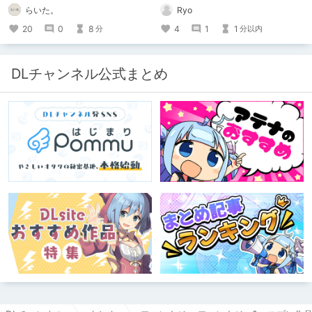
た。のエチエチ体験談#2【逆アナ
Ryo
らいた。
ル】
4
1
1
20
0
8
分以内
分
DLチャンネル公式まとめ