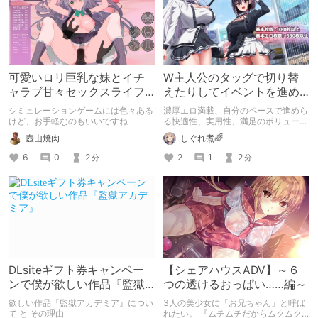
可愛いロリ巨乳な妹とイチ
W主人公のタッグで切り替
ャラブ甘々セックスライフ
えたりしてイベントを進め
ができるお手軽ゲー最高～
る感じの王道RPG！！
シミュレーションゲームには色々ある
濃厚エロ満載、自分のペースで進めら
けど、お手軽なのもいいですね
る快適性、実用性、満足のボリューム
感！！
壺山焼肉
しぐれ煮🌈
6
0
2
2
1
2
分
分
DLsiteギフト券キャンペー
【シェアハウスADV】～６
ンで僕が欲しい作品『監獄
つの透けるおっぱい……編～
アカデミア』
欲しい作品『監獄アカデミア』につい
3人の美少女に「お兄ちゃん」と呼ば
て と その理由
れたい。 『ムチムチだからムクムク