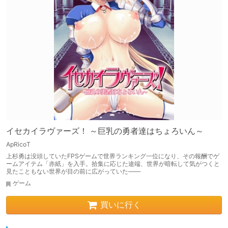
イセカイラヴァーズ！ ～巨乳の勇者達はちょろいん～
ApRicoT
上杉勇は没頭していたFPSゲームで世界ランキング一位になり、その報酬でゲ
ームアイテム「赤紙」を入手。拾集に応じた途端、世界が暗転して気がつくと
見たこともない世界が目の前に広がっていた――
ゲーム
買いに行く