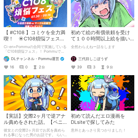
【 #C108 】コミケを全力満
初めて絵の有償依頼を受け
喫！ ☀C108煩悩フェス☀
て１００時間以上絵を描い
Pommu版のご案内
た話
Ci-en×Pommuの合同で実施している
全然わらえねー話をします
「C108煩悩フェス」！ Pommuでの
参加方法について、改めてこちらでも
三代目しこぼうず
DLチャンネル・Pommu運営
ご案内いたします！
39
3
9
16
0
2
分
分
【実話】交際2ヶ月で逆アナ
初めて読んだエロ漫画を
ル責めをされた話。【ペニ
DLsiteで探してみた
バン】
彼女との交際2ヶ月目でお尻を責めら
意外とあっさり見つかりました！
れる事になった男のお話です。 らい