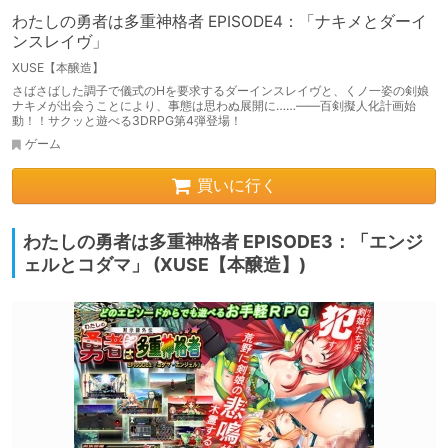
わたしの勇者は多重神格者 EPISODE4：「ナキメとダーイ
ンスレイヴ」
XUSE【本醸造】
さばさばした調子で儀式のHを要求するダーインスレイヴと、くノ一姿の剣娘
ナキメが出会うことにより、事態は思わぬ展開に……――百剣擬人化計画始
動！！サクッと遊べる3DRPG第4弾登場！
ゲーム
買いに行く
わたしの勇者は多重神格者 EPISODE3：「エンジ
ェルとコダマ」 (XUSE【本醸造】)