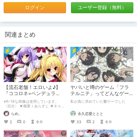
ログイン
ユーザー登録（無料）
関連まとめ
【流石老舗！エロいよ♪】
ヤバいと噂のゲーム「フラ
『ココロネ=ペンデュラ
テルニテ」ってどんなゲー
ム！』紹介感想⇒こんな人
ム？
※R-18な画像は使用しています。
私が真に求めていた鬱ゲーでした
にオススメ！
〈目次〉 ★概要＋あらすじ ★キャラ
クター＋各ルートについて ★プレイ
永久恋愛ととと
らめ。
したからわかる！こんな人にオスス
メ！！ ★おわりに……
33
2
6
2
0
9
分
分