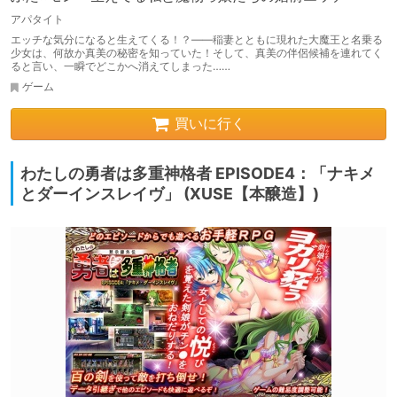
アパタイト
エッチな気分になると生えてくる！？――稲妻とともに現れた大魔王と名乗る
少女は、何故か真美の秘密を知っていた！そして、真美の伴侶候補を連れてく
ると言い、一瞬でどこかへ消えてしまった……
ゲーム
買いに行く
わたしの勇者は多重神格者 EPISODE4：「ナキメ
とダーインスレイヴ」 (XUSE【本醸造】)