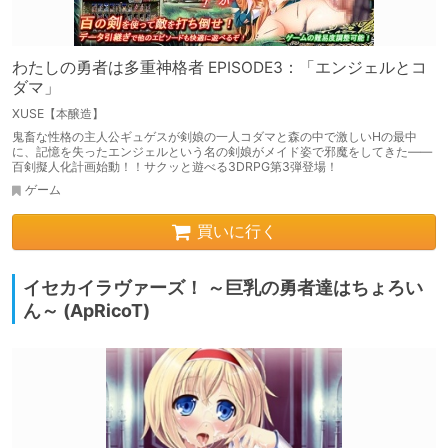
わたしの勇者は多重神格者 EPISODE3：「エンジェルとコ
ダマ」
XUSE【本醸造】
鬼畜な性格の主人公ギュゲスが剣娘の一人コダマと森の中で激しいHの最中
に、記憶を失ったエンジェルという名の剣娘がメイド姿で邪魔をしてきた――
百剣擬人化計画始動！！サクッと遊べる3DRPG第3弾登場！
ゲーム
買いに行く
イセカイラヴァーズ！ ～巨乳の勇者達はちょろい
ん～ (ApRicoT)