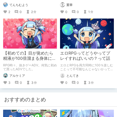
した ～幼なじみとの過ごし方～』
てんちむよう
重華
2
0
2
0
0
1
分
分
【初めての】目が覚めたら
エロRPGってどうやってプ
精液が100倍溜まる身体にな
レイすればいいの？って話
ってた【抜きゲーADV】
RPG時々、抜きゲーADV。何気に初め
エロとRPGを両方同時に100％楽しむ
て買ったADVでした。
ことって不可能なんじゃないかって思
ったわけよ
アルケミア
とんてき
3
0
3
0
0
3
分
分
おすすめのまとめ