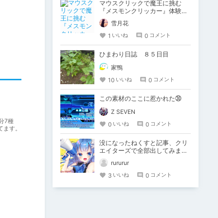
マウスクリックで魔王に挑む
『メスモンクリッカー』体験版
プレイしてみた
雪月花
1
0
いいね
コメント
ひまわり日誌 ８５日目
家鴨
10
0
いいね
コメント
この素材のここに惹かれた㉚
Z SEVEN
分7種
0
0
いいね
コメント
てます。
没になったねくすと記事、クリ
エイターズで全部出してみま
す。
rururur
3
0
いいね
コメント