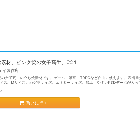
4
絵素材、ピンク髪の女子高生、C24
ェイ製作所
髪の女子高生の立ち絵素材です。ゲーム、動画、TRPGなど自由に使えます。表情差
サイズ、Mサイズ、顔グラサイズ、エネミーサイズ、加工しやすいPSDデータが入っ
他
買いに行く