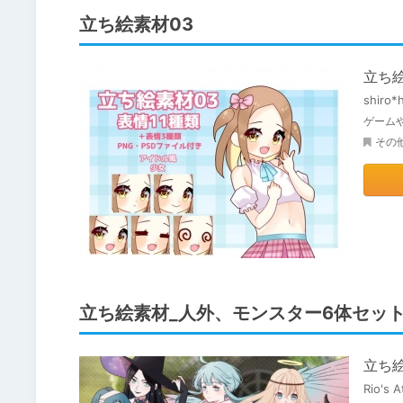
立ち絵素材03
立ち絵
shiro*
ゲーム
その
立ち絵素材_人外、モンスター6体セッ
立ち
Rio's A