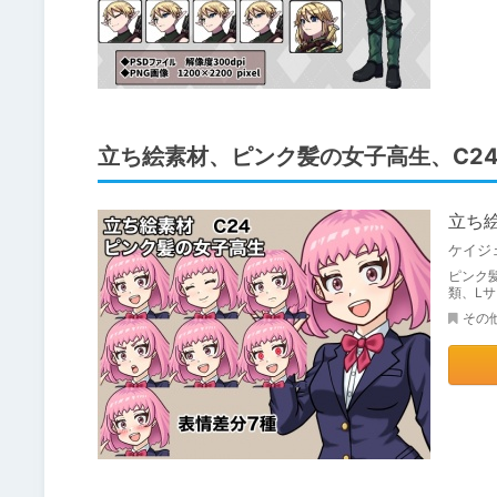
立ち絵素材、ピンク髪の女子高生、C2
立ち
ケイジ
ピンク
類、L
その