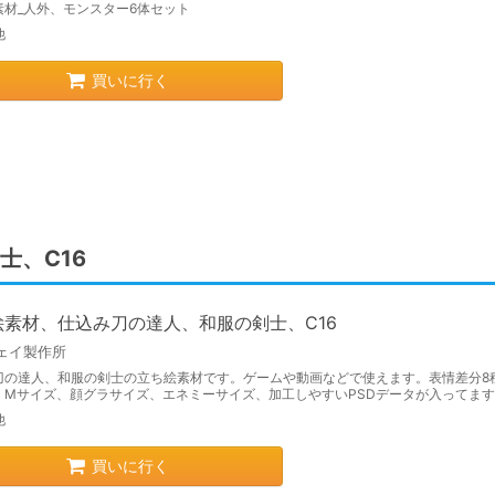
素材_人外、モンスター6体セット
他
買いに行く
士、C16
絵素材、仕込み刀の達人、和服の剣士、C16
ェイ製作所
刀の達人、和服の剣士の立ち絵素材です。ゲームや動画などで使えます。表情差分8
、Mサイズ、顔グラサイズ、エネミーサイズ、加工しやすいPSDデータが入ってま
他
買いに行く