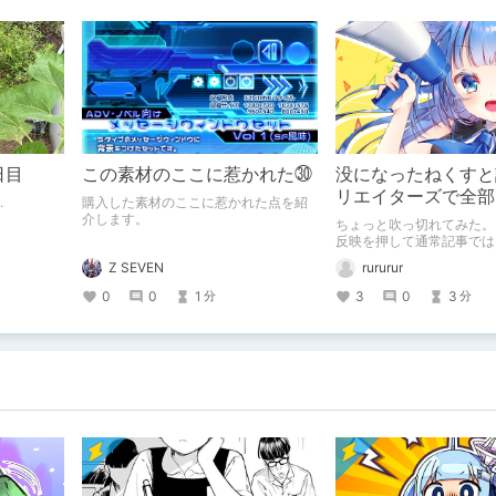
日目
この素材のここに惹かれた㉚
没になったねくすと
リエイターズで全部
..
購入した素材のここに惹かれた点を紹
ます。
介します。
ちょっと吹っ切れてみた。
反映を押して通常記事では
エイター記事として出して
Z SEVEN
rururur
と。
0
0
1
3
0
3
分
分