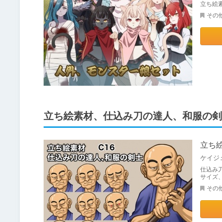
立ち絵
その
立ち絵素材、仕込み刀の達人、和服の剣
立ち
ケイジ
仕込み
サイズ
その