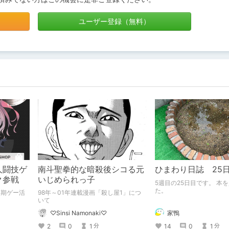
ユーザー登録（無料）
人闘技ゲ
南斗聖拳的な暗殺後シコる元
ひまわり日誌 25
ク参戦
いじめられっ子
5週目の25日目です。 本を買いまし
た。
定期ゲー活
98年～01年連載漫画「殺し屋1」につ
いて
家鴨
♡Sinsi Namonaki♡
14
0
1
2
0
1
分
分