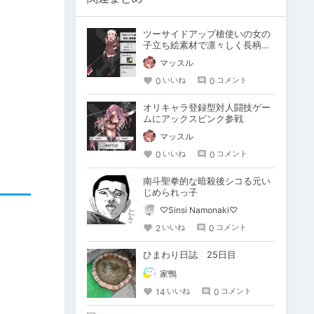
ツーサイドアップ槍使いの女の
子立ち絵素材で凛々しく長柄ぶ
ん回すロールプレイ好き
マッスル
0
0
いいね
コメント
オリキャラ登録型対人闘技ゲー
ムにアックスピンク参戦
マッスル
0
0
いいね
コメント
南斗聖拳的な暗殺後シコる元い
じめられっ子
♡Sinsi Namonaki♡
2
0
いいね
コメント
ひまわり日誌 25日目
家鴨
14
0
いいね
コメント