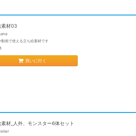
素材03
hana
や動画で使える立ち絵素材です
他
買いに行く
ト
絵素材_人外、モンスター6体セット
telier