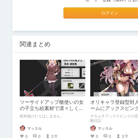
ログイン
関連まとめ
ツーサイドアップ槍使いの女
オリキャラ登録型対
の子立ち絵素材で凛々しく長
ームにアックスピン
柄ぶん回すロールプレイ好き
絶対負けたりはしません。
デカムチアックスピンクの
動日記
マッスル
マッスル
0
0
3
0
0
3
分
分