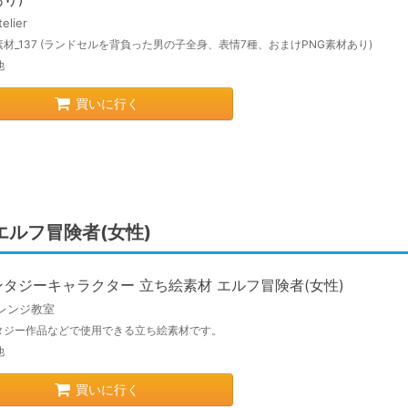
telier
材_137 (ランドセルを背負った男の子全身、表情7種、おまけPNG素材あり)
他
買いに行く
エルフ冒険者(女性)
タジーキャラクター 立ち絵素材 エルフ冒険者(女性)
レンジ教室
タジー作品などで使用できる立ち絵素材です。
他
買いに行く