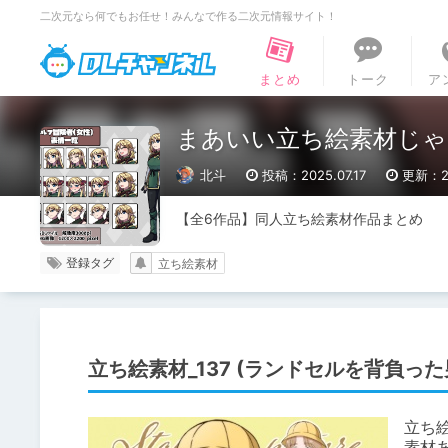
二次元なら何でもお任せ！みんなで作る二次元情報サイト！
DLチャンネル
まとめ
トーク
ア
まあいい立ち絵素材じ
北斗
投稿：2025.07.17
更新：20
【全6作品】同人立ち絵素材作品まとめ
登録タグ
立ち絵素材
立ち絵素材_137 (ランドセルを背負っ
立ち絵
素材あ