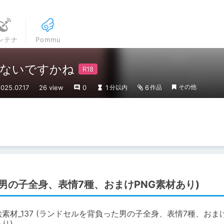
ンテナ
Pommu
ゃないですかね
その他
25.07.17
26 view
0
1
6
分以内
作品
た男の子全身、表情7種、おまけPNG素材あり)
素材_137 (ランドセルを背負った男の子全身、表情7種、おまけ
り)