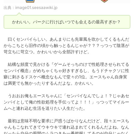
出典：
image01.seesaawiki.jp
　かわいい。パークに行けばいつでも会えるの最高すぎか？
　曰くセンパイらしい。あんまりにも先輩風を吹かしてくるもんだ
からこちとら旧作の頃から触っとるんじゃが？？？っつって陰茎が
苛立ちに苛立つ。かわいいから全部許すけど。

　結構な頻度で見かける『ゲームそっちのけで性処理させられてる
センパイ概念』がめちゃくちゃ好きすぎるし、もうドチャクソに性
癖に刺さるドスケベ概念なもんで堂々の1位。エースちゃん自身実
は満更でも無かったりするんだよな。かわいい。

　うおおお俺もエースちゃんに「センパイなんでしょ！？じゃあセ
ンパイとして俺の性欲処理を手伝ってよ！！！」っつってマイルー
ムへと連れ込む生活を送りたい人生だった。

　最初は意味不明な要求に戸惑うばかりなんだけど、段々エースち
ゃんもこなれてきてウキウキで連れ込まれてくれるんだよね。なん
だったら自分の股間のムラつきを一番把握してるのが自分じゃなく