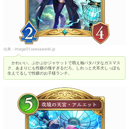
出典：
image01.seesaawiki.jp
　かわいい。ぶかぶかジャケットで萌え袖パタパタなガスマス
ク、あまりにも性癖の塊すぎるだろ。しれっと犬耳犬しっぽも
生えてるしで性癖のお子様ランチ。