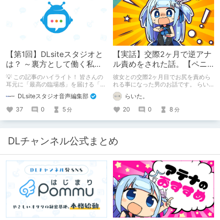
【第1回】DLsiteスタジオと
【実話】交際2ヶ月で逆アナ
は？ ～裏方として働く私た
ル責めをされた話。【ペニ
ちの紹介
バン】
💡 この記事のハイライト！ 皆さんの
彼女との交際2ヶ月目でお尻を責めら
耳元に「最高の臨場感」を届ける「サ
れる事になった男のお話です。 らい
ウンドエンジニアの仕事」のリアルな
た。のエチエチ体験談#2【逆アナ
DLsiteスタジオ音声編集部
らいた。
舞台裏を大公開！ スマートな専門
ル】
職……と思いきや、実態は「音の変態
37
0
5
20
0
8
分
分
（褒め言葉）」が集まるチーム！？
成人男性スタッフがダミヘに抱きつ
き、スタジオにアダルトグッズが転が
る超大真面目な理由とは？ クオリテ
DLチャンネル公式まとめ
ィ向上のための、ちょっとシュールな
（？）試行錯誤をたっぷりご紹介しま
す！