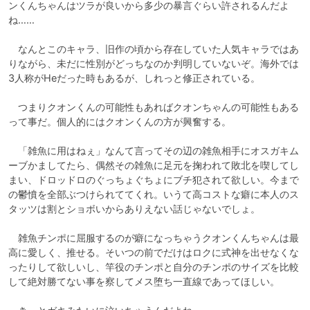
ンくんちゃんはツラが良いから多少の暴言ぐらい許されるんだよ
ね……

　なんとこのキャラ、旧作の頃から存在していた人気キャラではあ
りながら、未だに性別がどっちなのか判明していないぞ。海外では
3人称がHeだった時もあるが、しれっと修正されている。

　つまりクオンくんの可能性もあればクオンちゃんの可能性もある
って事だ。個人的にはクオンくんの方が興奮する。

　「雑魚に用はねぇ」なんて言ってその辺の雑魚相手にオスガキム
ーブかましてたら、偶然その雑魚に足元を掬われて敗北を喫してし
まい、ドロッドロのぐっちょぐちょにブチ犯されて欲しい。今まで
の鬱憤を全部ぶつけられててくれ。いうて高コストな癖に本人のス
タッツは割とショボいからありえない話じゃないでしょ。

　雑魚チンポに屈服するのが癖になっちゃうクオンくんちゃんは最
高に愛しく、推せる。そいつの前でだけはロクに式神を出せなくな
ったりして欲しいし、竿役のチンポと自分のチンポのサイズを比較
して絶対勝てない事を察してメス堕ち一直線であってほしい。
