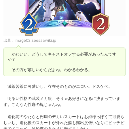
出典：
image02.seesaawiki.jp
　かわいい。どうしてキャストオフする必要があったんです
か？

　その方が嬉しいからだよね。わかるわかる。
　滅茶苦茶に可愛いし、存在そのものがエロい。ドスケベ。

　明るい性格の武装メカ娘、そりゃあ好きになるに決まっていま
す。こんなん性癖の塊じゃんね。

　進化前のやたらと円周のデカいスカートはお姫様っぽくて可愛ら
しいし、進化後のスカートが外れた姿も露出度低いなりにピッチピ
チでドスケベ。鼠径部のあたりに頬ずりしたい。
