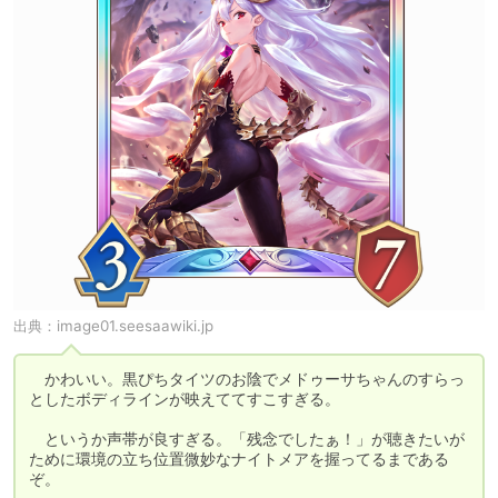
出典：
image01.seesaawiki.jp
　かわいい。黒ぴちタイツのお陰でメドゥーサちゃんのすらっ
としたボディラインが映えててすこすぎる。

　というか声帯が良すぎる。「残念でしたぁ！」が聴きたいが
ために環境の立ち位置微妙なナイトメアを握ってるまである
ぞ。