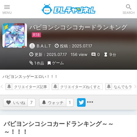
DLチャンネル
MENU
SEARCH
バビヨンシコシコカードランキング
B.A.L.T
投稿：2025.07.17
更新：2025.07.17
156 view
0
9
分
ゲーム
1
作品
バビヨンスッゲーエロい！！！
クリエイターズ記事
クリエイターズねくすと
なんでもラン
いいね
7
ウォッチ
1
バビヨンシコシコカードランキング～～
～！！！