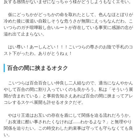
反する感情がないまぜになっちゃう様がどうしようもなくエモい。

　仮にどっちかがどっちかの命を取れたとして、色んなほとぼりが
冷めた後に後追い自殺しそうな危うさが無限にえっちなんだわ。こ
いつらのガチ喧嘩殺し合いルートが存在している事実に感謝の念が
溢れ出て止まらない。

　はい尊い！あーしんどい！！！こいつらの尊さのお陰で手札のコ
スト下がったわ。ありがとうねぇ！
百合の間に挟まるオタク
　こいつらは百合百合しい仲良し二人組なので、適当になんやかん
やして百合の間に割り入っていくのも良かろう。私は「そういう展
開が含まれている」と事前告知さえあれば百合の間に挟まってアレ
コレするスケベ展開も許せるオタクだぞ。

　やはり王道はお互いの存在を盾にして関係を迫る流れだろうか。
「お友達に酷い事されたくなければ……わかるよな？」と無理やり
関係を迫りたい。この時交わした約束事は守っても守らなくても良
い。
