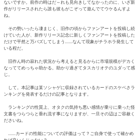
ないですか。前作の時はだ～れも見向きしてなかったのに、いざ新
作がリリースされたら誰も彼もがこぞって遊んでてウケるんすよ
ね。

　その勢いったら凄まじく、旧作の頃からファンアートを投稿し続
けていた人が、新作リリース記念に新しくファンアートを投稿した
だけで平然と万バズしてしまう……なんて現象がチラホラ発生して
いる程だ。

　旧作ん時の寂れた状況から考えると見るからに市場規模がデカく
なっててめっちゃ助かる。助かり過ぎてタスカリオテのユダって感
じ。

　して。本記事は某ソシャゲに収録されているカードのスケベさラ
ンキングを発表するだけの記事となります。

　ランキングの性質上、オタクの気持ち悪い感情が乗りに乗った怪
文書をつらつらと垂れ流す事になりますが、一旦その辺はご容赦く
ださいね。

　……カードの性能についての評価はって？ご自身で使って確かめ
れば良いんじゃない？