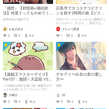
『感想』【初投稿×連続絶
広島市でタコスデコピクミ
頂】何度イってもやめてく
ンを探す2時間の旅【ピクミ
れない嫉妬彼氏に激責めさ
ンブルーム / Pikmin
音声作品の感想です
日本のプレイヤーからすると難関デコ
れて堕とされる。
Bloom】
のうちの1つ「タコス」。地元では見
つけられなかった男が広島で探す旅を
お金大好き
グルメで悪食
お送りします。ねくすと5月のテーマ
「お出かけの記録」。
0
0
6
1
0
9
分
分
【遊戯王マスターデイズ】
デキアイ〜白衣の君の愛し
Part57：激闘！天盃龍 VS
方〜
千年D【架空デュエル】
この物語は実話を基に熱い遊戯王のデ
感想
ュエルを描いたフィクションです。
（自分用メモ：2025-05-14）
20
大晦日
0
0
4
0
0
16
分
分