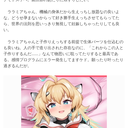
　ララミアちゃん、機械の身体だから生えっちし放題なの良いよ
な。どうせ孕まないからって好き勝手生えっちさせてもらってた
ら、世界の法則を思いっきり無視して妊娠しちゃったりしても良
い。

　ララミアちゃんと子作りえっちする前提で生体パーツを仕込むの
も良いね。人の手で造り出された存在なのに、「これからこの人と
子作りするんだ……」なんて物思いに耽ってたりすると最高であ
る。感情プログラムにエラー発生してますケド。願ったり叶ったり
過ぎるんだが。