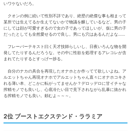
いワケないだろ。

　クオンの例に続いて性別不詳であり、絶壁の絶傑な事も相まって
某所では生えてるか生えてないかで物議を醸しているなど。男の子
にしては顔が可愛すぎるので女の子であってほしいが、仮に男の子
だったとしても全然愛せるので良し。男にも穴はあるんだよな……

　フレーバーテキスト曰く天才技師らしいし、日夜いろんな物を開
発してたりするんだろうな。その中に性欲を処理するアレコレが含
まれてたりするとすっげー捗る。

　自分のナカの具合を再現したオナホとか作ってて欲しいよね。ア
ルエットちゃん再現オナホでアルエットちゃん直々にオナホコキさ
れる薄い本、どこかに転がってませんか？デロッデロに甘イチャな
搾精モノでも良いし、心底冷たい目で見下されながら乱暴に抜かれ
る搾精モノでも良い。頼むよ～～～。
2位 ブーストエクステンド・ララミア