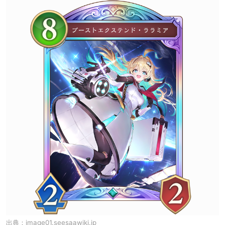
出典：
image01.seesaawiki.jp