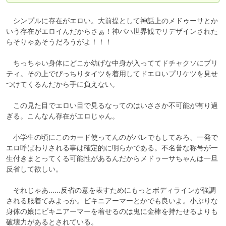
　シンプルに存在がエロい。大前提として神話上のメドゥーサとか
いう存在がエロイんだからさぁ！神バハ世界観でリデザインされた
らそりゃあそうだろうがよ！！！

　ちっちゃい身体にどこか幼げな中身が入っててドチャクソにプリ
ティ。その上でぴっちりタイツを着用してドエロいプリケツを見せ
つけてくるんだから手に負えない。

　この見た目でエロい目で見るなってのはいささか不可能が有り過
ぎる。こんなん存在がエロじゃん。

　小学生の頃にこのカード使ってんのがバレでもしてみろ、一発で
エロ呼ばわりされる事は確定的に明らかである。不名誉な称号が一
生付きまとってくる可能性があるんだからメドゥーサちゃんは一旦
反省して欲しい。

　それじゃあ……反省の意を表すためにもっとボディラインが強調
される服着てみよっか。ビキニアーマーとかでも良いよ。小ぶりな
身体の娘にビキニアーマーを着せるのは鬼に金棒を持たせるよりも
破壊力があるとされている。
