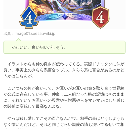
出典：
image01.seesaawiki.jp
　かわいい。良い匂いがしそう。
　イラストからも仲の良さが伝わってくる。実際ドチャクソに仲が
良い。事実上のきらら系百合ップル。きらら系に百合があるのかど
うかは知らんが。

　こいつらの何が良いって、お互いがお互いの命を取り合う世界線
が公式に存在している事。仲良し二人組だった時の記憶はそのまま
に、それでいてお互いへの殺意やら憎悪やらをマシマシにした感じ
の関係に変貌して最高なんよな。

　やっぱ殺し愛してこその百合なんだワ。相手の事はどうしようも
なく憎いんだけど、それと同じぐらい親愛の情も湧いてるせいで相