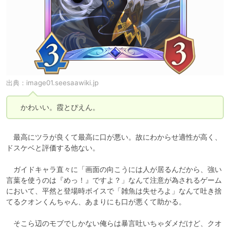
出典：
image01.seesaawiki.jp
　かわいい。霞とぴえん。
　最高にツラが良くて最高に口が悪い。故にわからせ適性が高く、
ドスケベと評価する他ない。

　ガイドキャラ直々に「画面の向こうには人が居るんだから、強い
言葉を使うのは『めっ！』ですよ？」なんて注意が為されるゲーム
において、平然と登場時ボイスで「雑魚は失せろよ」なんて吐き捨
てるクオンくんちゃん、あまりにも口が悪くて助かる。

　そこら辺のモブでしかない俺らは暴言吐いちゃダメだけど、クオ