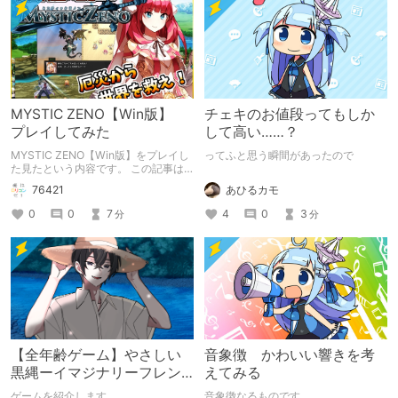
MYSTIC ZENO【Win版】
チェキのお値段ってもしか
プレイしてみた
して高い……？
MYSTIC ZENO【Win版】をプレイし
ってふと思う瞬間があったので
た見たという内容です。 この記事は
通常のクリエイターズ記事です。
あひるカモ
76421
4
0
3
0
0
7
分
分
【全年齢ゲーム】やさしい
音象徴 かわいい響きを考
黒縄ーイマジナリーフレン
えてみる
ドの「彼」と過ごすおぼん
ゲームを紹介します
音象徴なるものです