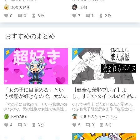
やすみー
お金大好き
上都
0
0
6
7
1
2
分
分
おすすめのまとめ
「女の子に目覚める」とい
【健全な羞恥プレイ】よ
う状態が好きなので、元の
し、すごいタイトルの作品
性別が女性でも男性でも問
をまた買おう。【湧き上が
「女の子に目覚める」という状態が好
そして税理士に読ませるんだ🤭💕 ふ
題ない話
る不健全な気持ち】
きなので、元の性別が女性でも男性で
わふわ電子研究所さま作『税理士に購
も問題ない話
入履歴読まれるボイス』の感想レビュ
KAIYARE
タヌキのとぅーこさん
ーです！
4
0
3
5
0
6
分
分