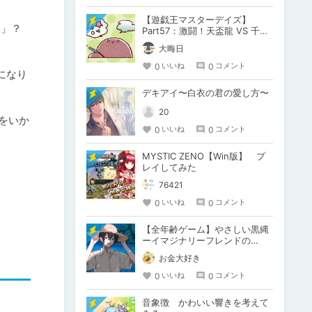
【遊戯王マスターデイズ】
見」？
Part57：激闘！天盃龍 VS 千年
D【架空デュエル】
大晦日
0
0
いいね
コメント
になり
デキアイ〜白衣の君の愛し方〜
20
をいか
0
0
いいね
コメント
MYSTIC ZENO【Win版】 プ
レイしてみた
76421
0
0
いいね
コメント
【全年齢ゲーム】やさしい黒縄
ーイマジナリーフレンドの
「彼」と過ごすおぼんやすみー
お金大好き
0
0
いいね
コメント
音象徴 かわいい響きを考えて