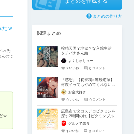
まとめを作成する
まとめの作り方
みたｗ
関連まとめ
搾精天国？地獄？な入院生活
ン(先
タチバナさん編
せんので
よくしゅりゅー
7
0
いいね
コメント
『感想』【初投稿×連続絶頂】
何度イってもやめてくれない嫉
妬彼氏に激責めされて堕とされ
お金大好き
る。
0
0
いいね
コメント
広島市でタコスデコピクミンを
どw
探す2時間の旅【ピクミンブル
ーム / Pikmin Bloom】
グルメで悪食
1
0
いいね
コメント