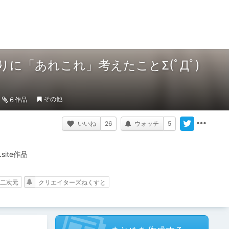
に「あれこれ」考えたことΣ(ﾟДﾟ)
その他
6
作品
いいね
26
ウォッチ
5
ite作品
二次元
クリエイターズねくすと