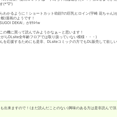
*'▽')

らわかるように！ショートカット幼顔?の巨乳ヒロイン(宇崎 花ちゃん)
一般)漫画のようです！

UGOI DEKAI」がｵﾓﾛｲw

この機に買って読んでみようかなぁ～と思います！

ながらDLsite全年齢フロアでは取り扱っていない模様・・・)

んを応援するためにも是非、DLsiteコミックの方でもDL販売して欲し
みも出来ますので！(まだ読んだことのない)興味のある方は是非読んで頂