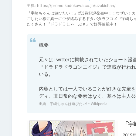
出典: https://promo.kadokawa.co.jp/uzakichan/
『宇崎ちゃんは遊びたい！』第3巻好評発売中！！ウザい！
ごしたい桜井真一にウザ絡みするドタバタラブコメ『宇崎ち
だくさん！『ドラドラしゃーぷ＃』で好評連載中！
概要

元々はTwitterに掲載されていたショー
『ドラドラドラゴンエイジ』で連載が行われ
いる。

内容としては一人でいることが好きな先輩を
ディ。非日常的な要素はなく、基本は主人公
出典：
宇崎ちゃんは遊びたい! - Wikipedia
「宇
201