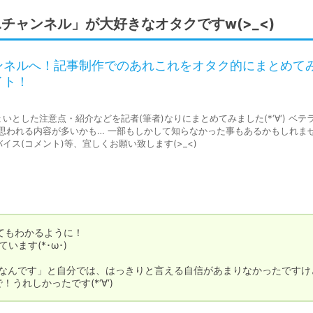
チャンネル」が大好きなオタクですw(>_<)
ンネルへ！記事制作でのあれこれをオタク的にまとめて
イト！
した注意点・紹介などを記者(筆者)なりにまとめてみました(*‘∀‘) ベテラ
思われる内容が多いかも… 一部もしかして知らなかった事もあるかもしれま
ス(コメント)等、宜しくお願い致します(>_<)
もわかるように！

す(*･ω･)

クなんです」と自分では、はっきりと言える自信があまりなかったですけ