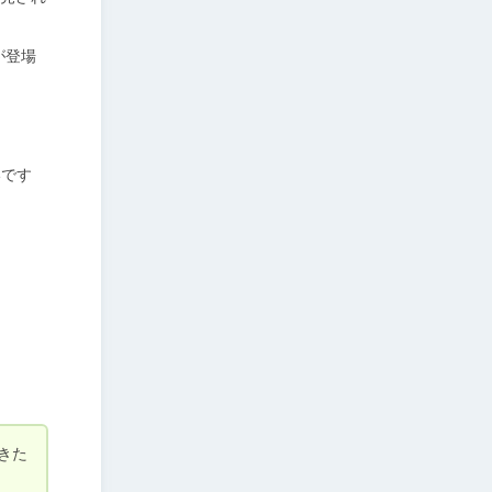
が登場
いです
きた