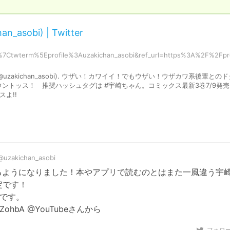
obi) | Twitter
7Ctwterm%5Eprofile%3Auzakichan_asobi&ref_url=https%3A%2F%2Fpr
式 (@uzakichan_asobi). ウザい！カワイイ！でもウザい！ウザカワ系後輩との
ントッス！ 推奨ハッシュタグは #宇崎ちゃん。コミックス最新3巻7/9発
よ!!
@uzakichan_asobi
読めるようになりました！本やアプリで読むのとはまた一風違う宇
です！

です。

rZohbA @YouTubeさんから
フォロ