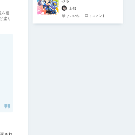
みる
上都
後を過
7
1
いいね
コメント
ど盛り
発売され