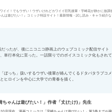
カワイイ！でもウザい！ウザいけれどカワイイ巨乳後輩・宇崎花が静かに放課
ゃんは遊びたい！』コミック特設サイト！最新情報・試し読み・キャラ紹介な
ト漫画だったが、後にニコニコ静画上のウェブコミック配信サイト
、単行本化に至った。一話限りでのボイスコミック化もされて
「ぼっち」扱いするウザい後輩が絡んでくるドタバタラブコメ
とヒロインを中心に大学での青春を描く。
崎ちゃんは遊びたい！」作者「丈(たけ)」先生
9年10月現在、漫画コミックは「宇崎ちゃんは遊びたい！」第3巻までが