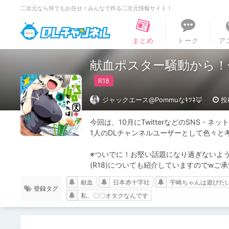
二次元なら何でもお任せ！みんなで作る二次元情報サイト！
DLチャンネル
まとめ
トーク
ア
献血ポスター騒動から！色
ジャックエース@Pommuなｷﾂﾈ🦊
投
今回は、10月にTwitterなどのSNS・
1人のDLチャンネルユーザーとして色々と考え
※ついでに！お堅い話題になり過ぎないように
(R18)についても紹介していますのでwご
献血
日本赤十字社
宇崎ちゃんは遊びた
登録タグ
私、〇〇オタクなんです