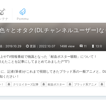
ンテナ
Pommu
々とオタク(DLチャンネルユーザー)なり
稿：2019.10.29
更新：2022.10.07
1498 view
11
13
分
ネット上やTV情報番組で物議となった「献血ポスター騒動」について！

たことを記事にしてまとめてみました(*'▽')

、記者(筆者)がこれまで視聴してきたブラッド系の一般アニメと、DLs
承知ください！
い！
クリエイターズ記事
献血ポスター
ブラッド系アニメ