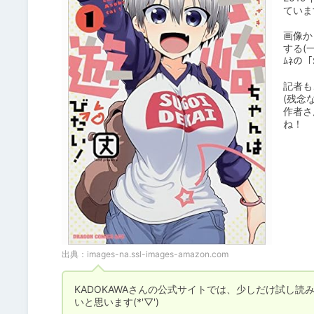
ています(
画像か
する(
ﾑﾈの「S
記者も
(残念
作者さ
ね！
出典：
images-na.ssl-images-amazon.com
KADOKAWAさんの公式サイトでは、少しだけ試し読
いと思います(*'▽')
