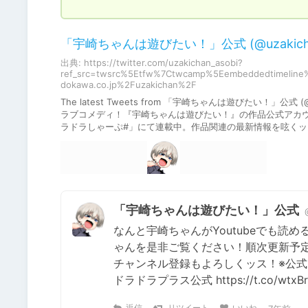
「宇崎ちゃんは遊びたい！」公式 (@uzakichan_as
出典: https://twitter.com/uzakichan_asobi?
ref_src=twsrc%5Etfw%7Ctwcamp%5Eembeddedtimeline%
dokawa.co.jp%2Fuzakichan%2F
The latest Tweets from 「宇崎ちゃんは遊びたい！」公
ラブコメディ！『宇崎ちゃんは遊びたい！』の作品公式アカウ
ラドラしゃーぷ#」にて連載中。作品関連の最新情報を呟くッス
「宇崎ちゃんは遊びたい！」公式
なんと宇崎ちゃんがYoutubeでも
ゃんを是非ご覧ください！順次更新予定
チャンネル登録もよろしくッス！※公式
ドラドラプラス公式 https://t.co/wtxB
返信
リツイート
いいね