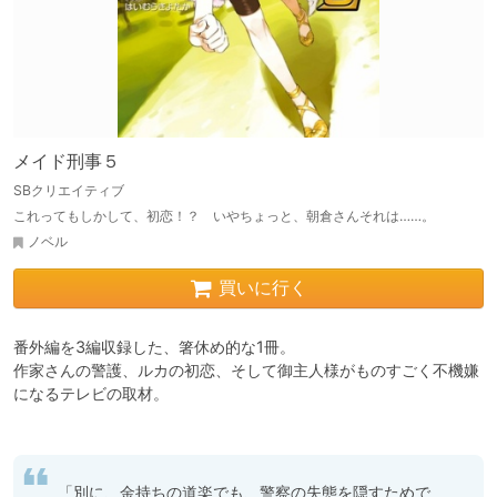
メイド刑事５
SBクリエイティブ
これってもしかして、初恋！？ いやちょっと、朝倉さんそれは……。
ノベル
買いに行く
番外編を3編収録した、箸休め的な1冊。

作家さんの警護、ルカの初恋、そして御主人様がものすごく不機嫌
になるテレビの取材。

「別に、金持ちの道楽でも、警察の失態を隠すためで