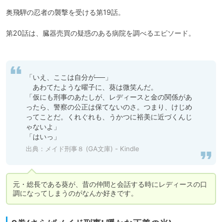
奥飛騨の忍者の襲撃を受ける第19話。

第20話は、臓器売買の疑惑のある病院を調べるエピソード。

「いえ、ここは自分が──」

　あわてたような曜子に、葵は微笑んだ。

「仮にも刑事のあたしが、レディースと金の関係があ
ったら、警察の公正は保てないのさ。つまり、けじめ
ってことだ。くれぐれも、うかつに裕美に近づくんじ
ゃないよ」

「はいっ」
出典：
メイド刑事８ (GA文庫) - Kindle
元・総長である葵が、昔の仲間と会話する時にレディースの口
調になってしまうのがなんか好きです。