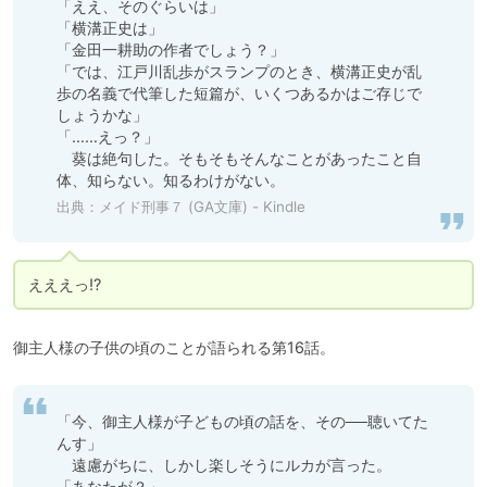
「ええ、そのぐらいは」

「横溝正史は」

「金田一耕助の作者でしょう？」

「では、江戸川乱歩がスランプのとき、横溝正史が乱
歩の名義で代筆した短篇が、いくつあるかはご存じで
しょうかな」

「……えっ？」

　葵は絶句した。そもそもそんなことがあったこと自
体、知らない。知るわけがない。
出典：
メイド刑事７ (GA文庫) - Kindle
えええっ!?
御主人様の子供の頃のことが語られる第16話。
「今、御主人様が子どもの頃の話を、その──聴いてた
んす」

　遠慮がちに、しかし楽しそうにルカが言った。

「あなたが？」
