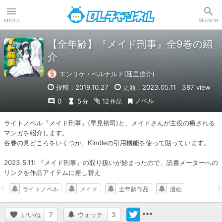
DLチャンネル
MENU
SEARCH
【全年齢】『メイド刑事』全9巻の紹
介
エンリケ・ベルナルド(延里啓介)
投稿：2019.10.27
更新：2023.05.11
387 view
ノベル
0
5
12
分
作品
ライトノベル『メイド刑事』(早見裕司)と、メイドさんが主役の癒される
マンガを紹介します。

各巻の見どころをいくつか、Kindleの引用機能を使って貼っています。

2023.5.11: 『メイド刑事』の取り扱いが始まったので、読書メーターへの
リンクを作品アイテムに差し替え
ライトノベル
メイド
全年齢作品
漫画
いいね
7
ウォッチ
3