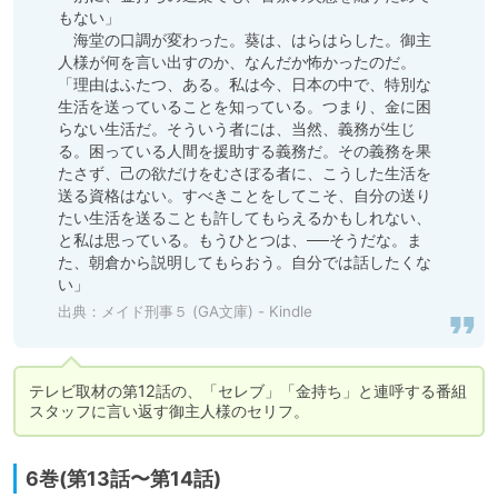
もない」

　海堂の口調が変わった。葵は、はらはらした。御主
人様が何を言い出すのか、なんだか怖かったのだ。

「理由はふたつ、ある。私は今、日本の中で、特別な
生活を送っていることを知っている。つまり、金に困
らない生活だ。そういう者には、当然、義務が生じ
る。困っている人間を援助する義務だ。その義務を果
たさず、己の欲だけをむさぼる者に、こうした生活を
送る資格はない。すべきことをしてこそ、自分の送り
たい生活を送ることも許してもらえるかもしれない、
と私は思っている。もうひとつは、──そうだな。ま
た、朝倉から説明してもらおう。自分では話したくな
い」
出典：
メイド刑事５ (GA文庫) - Kindle
テレビ取材の第12話の、「セレブ」「金持ち」と連呼する番組
スタッフに言い返す御主人様のセリフ。
6巻(第13話〜第14話)