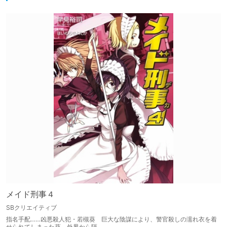
メイド刑事４
SBクリエイティブ
指名手配……凶悪殺人犯・若槻葵 巨大な陰謀により、警官殺しの濡れ衣を着
せられてしまった葵。外界から隔…