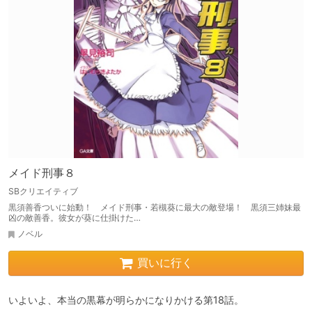
メイド刑事８
SBクリエイティブ
黒須善香ついに始動！ メイド刑事・若槻葵に最大の敵登場！ 黒須三姉妹最
凶の敵善香。彼女が葵に仕掛けた…
ノベル
買いに行く
いよいよ、本当の黒幕が明らかになりかける第18話。
