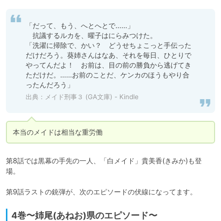
「だって、もう、へとへとで……」

　抗議するルカを、曜子はにらみつけた。

「洗濯に掃除で、かい？　どうせちょこっと手伝った
だけだろう。葵姉さんはなあ、それを毎日、ひとりで
やってんだよ！　お前は、目の前の勝負から逃げてき
ただけだ。……お前のことだ、ケンカのほうもやり合
ったんだろう」
出典：
メイド刑事３ (GA文庫) - Kindle
本当のメイドは相当な重労働
第8話では黒幕の手先の一人、「白メイド」貴美香(きみか)も登
場。

第9話ラストの銃弾が、次のエピソードの伏線になってます。
4巻〜姉尾(あねお)県のエピソード〜