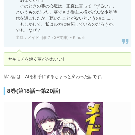
　そのときの葵の心境は、正直に言って『ずるい』、
というものだった。葵でさえ御主人様がどんな少年時
代を過ごしたか、聴いたことがないというのに……。

　もしかして、私はルカに嫉妬しているのだろうか。
でも、なぜ？
出典：
メイド刑事７ (GA文庫) - Kindle
ヤキモチを焼く葵がかわいい!
第17話は、AIを相手にするちょっと変わった話です。
8巻(第18話〜第20話)