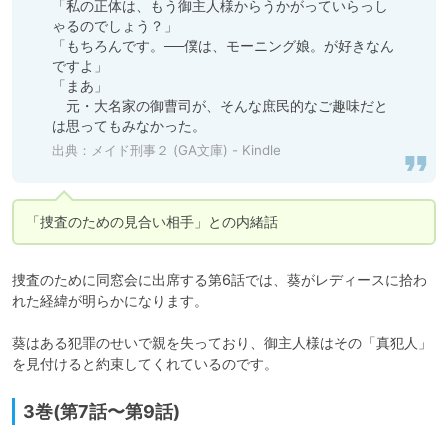
「私の正体は、もう御主人様からうかがっていらっし
ゃるのでしょう？」

「もちろんです。──僕は、モーニング娘。が好きなん
ですよ」

「まあ」

　元・大名家の御曹司が、そんな庶民的なご趣味だと
は思ってもみなかった。
出典：
メイド刑事２ (GA文庫) - Kindle
「捜査のための見合い相手」との内緒話
捜査のために同窓会に出席する第6話では、葵がレディースに拾わ
れた経緯が明らかになります。

葵はある犯罪のせいで親を失っており、御主人様はその「真犯人」
を見付けると約束してくれているのです。
3巻(第7話〜第9話)