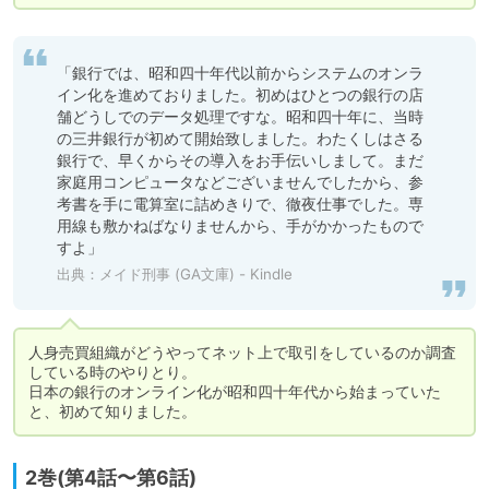
「銀行では、昭和四十年代以前からシステムのオンラ
イン化を進めておりました。初めはひとつの銀行の店
舗どうしでのデータ処理ですな。昭和四十年に、当時
の三井銀行が初めて開始致しました。わたくしはさる
銀行で、早くからその導入をお手伝いしまして。まだ
家庭用コンピュータなどございませんでしたから、参
考書を手に電算室に詰めきりで、徹夜仕事でした。専
用線も敷かねばなりませんから、手がかかったもので
すよ」
出典：
メイド刑事 (GA文庫) - Kindle
人身売買組織がどうやってネット上で取引をしているのか調査
している時のやりとり。

日本の銀行のオンライン化が昭和四十年代から始まっていた
と、初めて知りました。
2巻(第4話〜第6話)