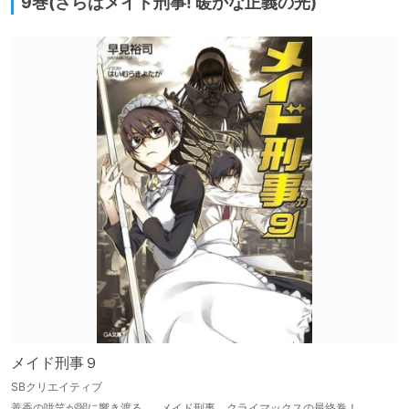
9巻(さらばメイド刑事! 暖かな正義の光)
メイド刑事９
SBクリエイティブ
善香の哄笑が闇に響き渡る……メイド刑事、クライマックスの最終巻！