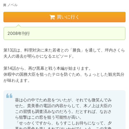
ノベル
買いに行く
2008年刊行
第13話は、料理対決に来た若者との「勝負」を通して、坪内さくら
夫人の過去が明らかになるエピソード。

第14話から、再び黒幕と戦う本編が始まります。

休暇中の国務大臣を狙ったテロを防ぐため、ちょっとした観光気分
が味わえます。
葵は心の中でため息をついたが、それでも微笑んでみ
せた。貴美香の電話の内容からして、木ノ上は大臣の
この習慣も調査済みなのだろう。だとすれば、なおさ
ら狙撃はこの窓を狙う可能性が高い。

「せっかくですから、もうすこしお待ちになって、夕
暮れの景色を楽しまれてはいかがでしょう。この方角