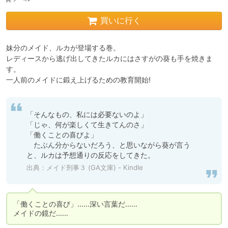
買いに行く
妹分のメイド、ルカが登場する巻。

レディースから逃げ出してきたルカにはさすがの葵も手を焼きま
す。

一人前のメイドに鍛え上げるための教育開始!
「そんなもの、私には必要ないのよ」

「じゃ、何が楽しくて生きてんのさ」

「働くことの喜びよ」

　たぶん分からないだろう、と思いながら葵が言う
と、ルカは予想通りの反応をしてきた。
出典：
メイド刑事３ (GA文庫) - Kindle
「働くことの喜び」……深い言葉だ……

メイドの鏡だ……