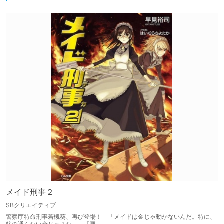
メイド刑事２
SBクリエイティブ
警察庁特命刑事若槻葵、再び登場！ 「メイドは金じゃ動かないんだ。特に、