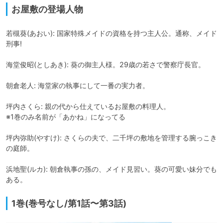
お屋敷の登場人物
若槻葵(あおい): 国家特殊メイドの資格を持つ主人公。通称、メイド
刑事!

海堂俊昭(としあき): 葵の御主人様。29歳の若さで警察庁長官。

朝倉老人: 海堂家の執事にして一番の実力者。

坪内さくら: 親の代から仕えているお屋敷の料理人。

※1巻のみ名前が「あかね」になってる

坪内弥助(やすけ): さくらの夫で、二千坪の敷地を管理する腕っこき
の庭師。

浜地聖(ルカ): 朝倉執事の孫の、メイド見習い。葵の可愛い妹分でも
ある。
1巻(巻号なし/第1話〜第3話)