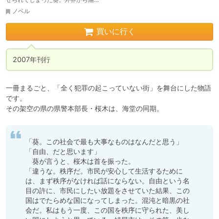
ノベル
買いに行く
2007年刊行
一冊まるごと、「全く犯罪の起こっていない街」を舞台にした物語
です。

その架空の県の県警本部長・桜木は、海堂の同期。
「葵。この社会で最も大事なものはなんだと思う」

「自由、だと思います」

　葵が言うと、桜木は首を振った。

「違うな。秩序だ。市民が安心して生活するために
は、まず秩序がなければ話にならない。自由という名
目の許に、市民にしたい放題をさせていた結果、この
国はでたらめな国になってしまった。混沌と暗黒の社
会だ。私はもう一度、この国を秩序に守られた、美し