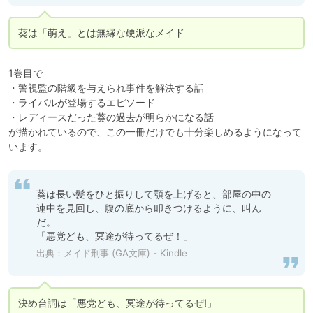
葵は「萌え」とは無縁な硬派なメイド
1巻目で

・警視監の階級を与えられ事件を解決する話

・ライバルが登場するエピソード

・レディースだった葵の過去が明らかになる話

が描かれているので、この一冊だけでも十分楽しめるようになって
います。
葵は長い髪をひと振りして顎を上げると、部屋の中の
連中を見回し、腹の底から叩きつけるように、叫ん
だ。

「悪党ども、冥途が待ってるぜ！」
出典：
メイド刑事 (GA文庫) - Kindle
決め台詞は「悪党ども、冥途が待ってるぜ!」