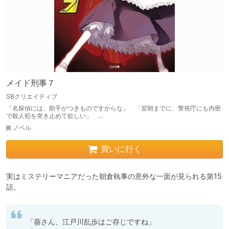
メイド刑事７
SBクリエイティブ
「名探偵には、助手がつきものですからな」 「翌朝までに、警視庁にも内密
で殺人犯を突き止めて欲しい」 …
ノベル
買いに行く
実はミステリーマニアだった朝倉執事の意外な一面が見られる第15
話。
「葵さん、江戸川乱歩はご存じですね」
