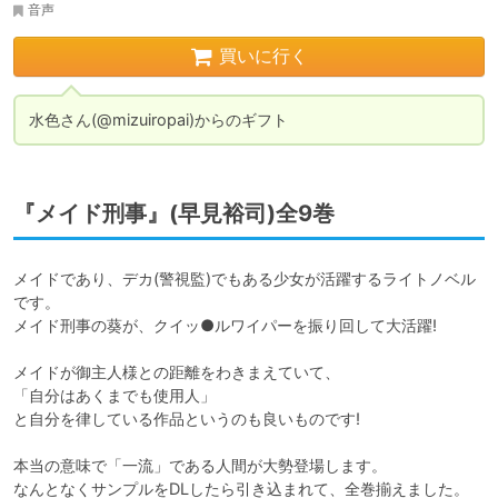
音声
買いに行く
水色さん(@mizuiropai)からのギフト
『メイド刑事』(早見裕司)全9巻
メイドであり、デカ(警視監)でもある少女が活躍するライトノベル
です。

メイド刑事の葵が、クイッ●ルワイパーを振り回して大活躍!

メイドが御主人様との距離をわきまえていて、

「自分はあくまでも使用人」

と自分を律している作品というのも良いものです!

本当の意味で「一流」である人間が大勢登場します。

なんとなくサンプルをDLしたら引き込まれて、全巻揃えました。