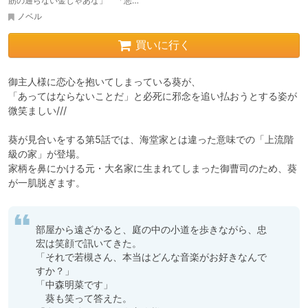
筋の通らない金じゃあな」 「悪…
ノベル
買いに行く
御主人様に恋心を抱いてしまっている葵が、

「あってはならないことだ」と必死に邪念を追い払おうとする姿が
微笑ましい///

葵が見合いをする第5話では、海堂家とは違った意味での「上流階
級の家」が登場。

家柄を鼻にかける元・大名家に生まれてしまった御曹司のため、葵
が一肌脱ぎます。
部屋から遠ざかると、庭の中の小道を歩きながら、忠
宏は笑顔で訊いてきた。

「それで若槻さん、本当はどんな音楽がお好きなんで
すか？」

「中森明菜です」

　葵も笑って答えた。
