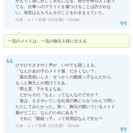
かえって葵に対して失礼になる。相手が奉公人であっ
ても、仕事へのプライドを傷つけることは許されな
い。海堂はもちろんそのことをわきまえていた。
出典：
メイド刑事 (GA文庫) - Kindle
一流のメイドは、一流の御主人様に仕える
ひそひそささやく声が、いやでも聴こえる。

「なんかあの子のメイド服、ださくない？」

「露出度低いしさ、せっかくの眼鏡っ子なんだから、
もっと胸元とか開けてさあ」

「萌え度、下がるよなあ」

　だからその『もえ』ってなんなのですか？

　葵は、ささやいている社員の胸ぐらをつかんで問い
ただしてみたかった。第一、胸元の開いているメイド
服がどこに、なんのためにある？

　それに『眼鏡っ子』って何用語なんですか？
出典：
メイド刑事 (GA文庫) - Kindle