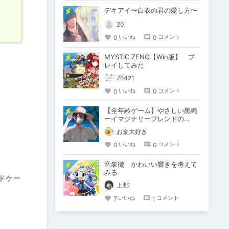
デキアイ〜白衣の君の愛し方〜
20
0
0
いいね
コメント
MYSTIC ZENO【Win版】 プ
レイしてみた
76421
0
0
いいね
コメント
【全年齢ゲーム】やさしい黒縄
ーイマジナリーフレンドの
「彼」と過ごすおぼんやすみー
お金大好き
0
0
いいね
コメント
音象徴 かわいい響きを考えて
みる
ドケー
上都
7
1
いいね
コメント