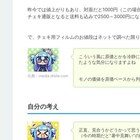
昨今では値上がりもあり、対面だと1000円（この場合は
チェキ通販となると送料も込みで2500～3000円に
で、チェキ用フィルムのお値段はネットで調べた限りで
こういう風に原価とかを冷静に
たような気分になりますよね

出典：
media.dlsite.com
モノの価値を原価ベースから判
自分の考え
正直、見合うかどうかって思う
（今の時期だと"暑中見舞い"