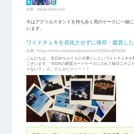
出典：
media.dlsite.com
今はアクリルスタンドを持ち歩く用のケースに一緒に
います。
ワイドチェキを劣化させずに保存・鑑賞した
出典: https://note.com/sexypoison/n/n57a5ce867e8d
こんにちは。 先日めちゃくちゃ大事にしたいワイドチェキが
ございます。 100均の硬質カードケースに入れて毎日ニヤ
ゃない？」 た、たしかにー！！！！