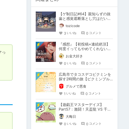
【ゲ制日記#64】親知らずの抜
歯と感覚遮断落とし穴はだいた
い一緒
tozicode
3
0
いいね
コメント
『感想』【初投稿×連続絶頂】
何度イってもやめてくれない嫉
マっ
妬彼氏に激責めされて堕とされ
お金大好き
る。
0
0
いいね
コメント
広島市でタコスデコピクミンを
探す2時間の旅【ピクミンブル
ーム / Pikmin Bloom】
グルメで悪食
1
0
いいね
コメント
【遊戯王マスターデイズ】
Part57：激闘！天盃龍 VS 千年
D【架空デュエル】
大晦日
0
0
いいね
コメント