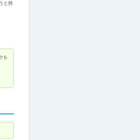
うと持
かも