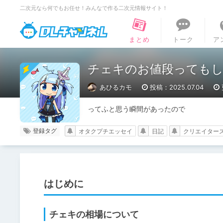
二次元なら何でもお任せ！みんなで作る二次元情報サイト！
DLチャンネル
まとめ
トーク
ア
チェキのお値段ってもし
あひるカモ
投稿：2025.07.04
ってふと思う瞬間があったので
登録タグ
オタクプチエッセイ
日記
クリエイター
はじめに
チェキの相場について