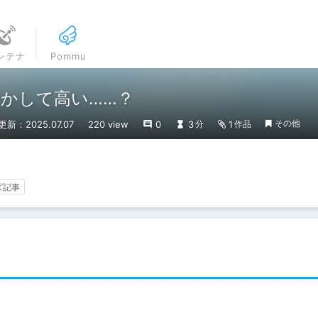
ンテナ
Pommu
かして高い……？
その他
更新：2025.07.07
220 view
0
3
1
分
作品
ズ記事