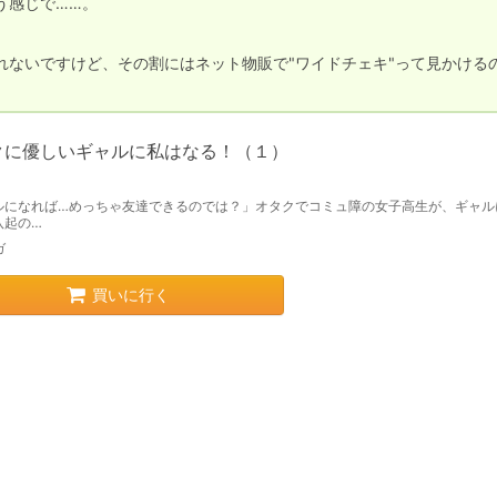
感じで……。

れないですけど、その割にはネット物販で"ワイドチェキ"って見かける
クに優しいギャルに私はなる！（１）
ルになれば…めっちゃ友達できるのでは？」オタクでコミュ障の女子高生が、ギャル
八起の…
ガ
買いに行く