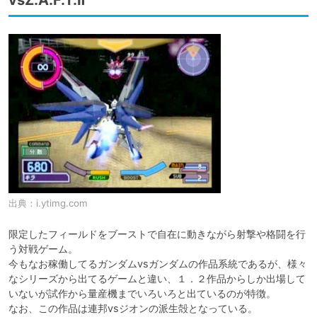
vsZ.A.F.T.Ⅱ
出典：
i.ytimg.com
限定したフィールドをブーストで自在に動きながら射撃や格闘を行
う対戦ゲーム。

今もなお稼働してるガンダムvsガンダムの作品系統であるが、様々
なシリーズから出てるゲームと違い、１．２作品からしか出場して
いないが試作から量産機までいろいろと出ているのが特徴。

なお、この作品は連邦vsジオンの派生殻となっている。
