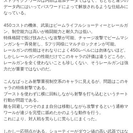
ストライクノワールは内部は追加データではなく、もともと連ジの
データ内にはいってパスワードによって解放されるような仕組みに
なっている。

450コストの機体、武装はビームライフルショーティーとレールガ
ン、制空能力は高いが格闘能力と耐久力は低い。

特殊格闘で投げ技みたいな攻撃が可能、チャージ攻撃でビームマシ
ンガンを一斉発射し、Sフリ同様にマルチロックオンが可能。

レールガンの性能はそれなりによく450レベルには勿体ないほど。

しかしレールガンの性能だけでこのキャラの評価は違うどころか、
レールガンを全く使わないことも珍しくない、そうレールガンは強
力だが重要ではないのだ。

こんなぱっとみ射撃重視制空系のキャラに見えるが、問題はこのキ
ャラの特殊射撃である。

ブーストを使わずに横に回転しながら射撃を打ち込むというチート
行動が問題である。

敵を回避しつつそのまま自分は移動しながら攻撃するという通称マ
ワールが連ジを完璧に舐めたかのような動作を行う。

これにより、対人戦を荒らしに荒らしにまくった。

しかし一応弱点がある、ショーティーがダウン値の高い武器ではな