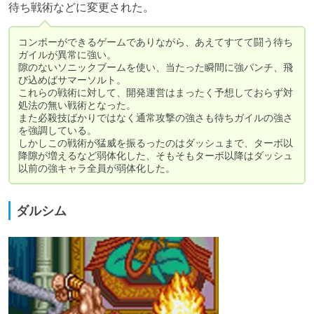
待ち戦術などに変更された。
コンボーができるゲームでありながら、あえてすてて闘う待ち
ガイルが異常に強い。

隙のないソニックブームを使い、当たった瞬間に強パンチ、飛
び込めばサマーソルト。

これらの戦術に対して、開発運営はまったく予想しておらず対
処法の無い戦術となった。

また必殺技ばかりではなく通常攻撃の強さも待ちガイルの強さ
を強調している。

しかしこの戦術が猛威を振るったのはダッシュまで、ターボ以
降隙が増えるなど弱体化した、そもそもターボ以降はダッシュ
以前の強キャラ全員が弱体化した。
ダルシム