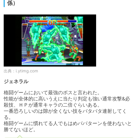
係）
出典：
i.ytimg.com
ジェネラル
格闘ゲームにおいて最強のボスと言われた。

性能が全体的に高いうえに当たり判定も強い通常攻撃&必
殺技、ＨＰが通常キャラの二倍ぐらいある。

一番恐ろしいのは隙が全くない技をバタバタ連射してく
る。

格闘ゲームに慣れてる人でもはめパパターンを使わないと
勝てないほど。