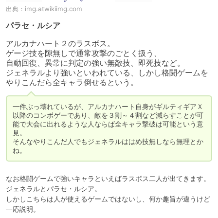
出典：
img.atwikiimg.com
パラセ・ルシア
アルカナハート２のラスボス。

ゲージ技を隙無しで通常攻撃のごとく扱う、

自動回復、異常に判定の強い無敵技、即死技など。

ジェネラルより強いといわれている、しかし格闘ゲームを
やりこんだら全キャラ倒せるという。
一件ぶっ壊れているが、アルカナハート自身がギルティギアＸ
以降のコンボゲーであり、敵を３割～４割など減らすことが可
能で大会に出れるような人ならば全キャラ撃破は可能という意
見。

そんなやりこんだ人でもジェネラルははめ技無しなら無理とか
ね。
なお格闘ゲームで強いキャラといえばラスボス二人が出てきます。

ジェネラルとパラセ・ルシア。

しかしこちらは人が使えるゲームではないし、何か趣旨が違うけど
一応説明。