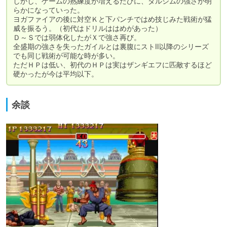
しかし、ゲームの熟練度が増えるたびに、ダルシムの強さが明
らかになっていった。

ヨガファイアの後に対空Ｋと下パンチではめ技じみた戦術が猛
威を振るう。（初代はドリルははめがあった）

Ｄ～Ｓでは弱体化したがＸで強さ再び。

全盛期の強さを失ったガイルとは裏腹にストⅡ以降のシリーズ
でも同じ戦術が可能な時が多い。

ただＨＰは低い、初代のＨＰは実はザンギエフに匹敵するほど
硬かったが今は平均以下。
余談