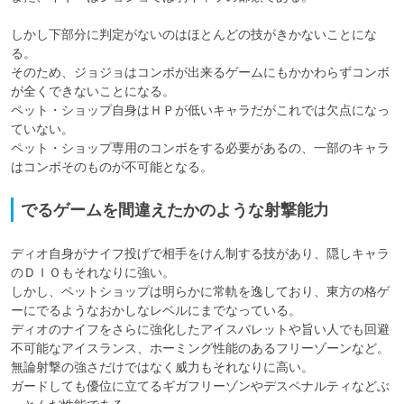
しかし下部分に判定がないのはほとんどの技がきかないことにな
る。

そのため、ジョジョはコンボが出来るゲームにもかかわらずコンボ
が全くできないことになる。

ペット・ショップ自身はＨＰが低いキャラだがこれでは欠点になっ
ていない。

ペット・ショップ専用のコンボをする必要があるの、一部のキャラ
はコンボそのものが不可能となる。
でるゲームを間違えたかのような射撃能力
ディオ自身がナイフ投げで相手をけん制する技があり、隠しキャラ
のＤＩＯもそれなりに強い。

しかし、ペットショップは明らかに常軌を逸しており、東方の格ゲ
ーにでるようなおかしなレベルにまでなっている。

ディオのナイフをさらに強化したアイスバレットや旨い人でも回避
不可能なアイスランス、ホーミング性能のあるフリーゾーンなど。

無論射撃の強さだけではなく威力もそれなりに高い。

ガードしても優位に立てるギガフリーゾンやデスペナルティなどぶ