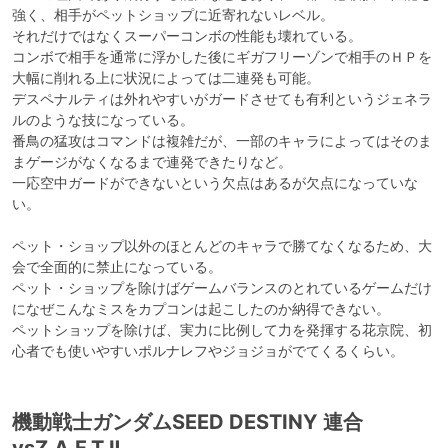
強く、相手がペットショップに近寄れないレベル。

それだけではなくスーパーコンボの性能も壊れている。

コンボで相手を通常に浮かした後にギガフリーゾンで相手のＨＰを
大幅に削れる上に状況によっては二連発も可能。

デスペナルティは外れやすいがガードさせても有利というジェネラ
ルのような技になっている。

番鳥の猛攻はコマンドは複雑だが、一部のキャラによってはそのま
まゲージがなくなるまで連発できたりなど。

一応空中ガードができないという欠点はあるが欠点になっていな
い。

ペット・ショップ以外のほとんどのキャラで勝てなくなるため、大
会で全面的に禁止になっている。

ペット・ショップを除けばゲームバランスのとれているゲームだけ
になぜこんなミスをカプコンは起こしたのか納得できない。

ペットショップを除けば、実力に比例して力を発揮する花京院、初
心者でも使いやすいポルナレフやジョジョがでてくるくらい。
機動戦士ガンダムSEED DESTINY 連合