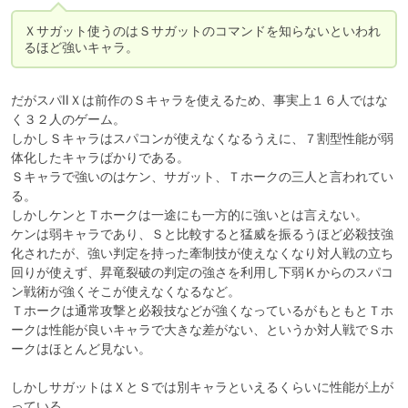
Ｘサガット使うのはＳサガットのコマンドを知らないといわれ
るほど強いキャラ。
だがスパⅡＸは前作のＳキャラを使えるため、事実上１６人ではな
く３２人のゲーム。

しかしＳキャラはスパコンが使えなくなるうえに、７割型性能が弱
体化したキャラばかりである。

Ｓキャラで強いのはケン、サガット、Ｔホークの三人と言われてい
る。

しかしケンとＴホークは一途にも一方的に強いとは言えない。

ケンは弱キャラであり、Ｓと比較すると猛威を振るうほど必殺技強
化されたが、強い判定を持った牽制技が使えなくなり対人戦の立ち
回りが使えず、昇竜裂破の判定の強さを利用し下弱Ｋからのスパコ
ン戦術が強くそこが使えなくなるなど。

Ｔホークは通常攻撃と必殺技などが強くなっているがもともとＴホ
ークは性能が良いキャラで大きな差がない、というか対人戦でＳホ
ークはほとんど見ない。

しかしサガットはＸとＳでは別キャラといえるくらいに性能が上が
っている。
