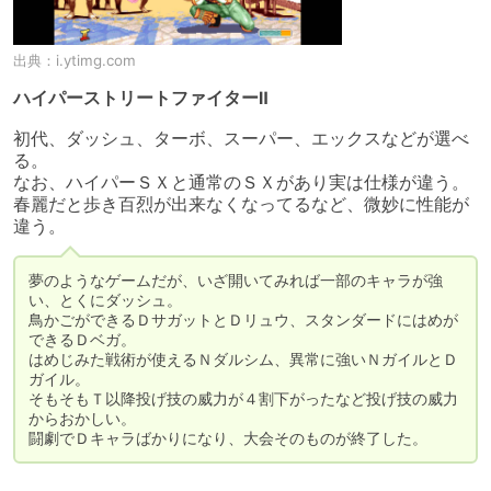
出典：
i.ytimg.com
ハイパーストリートファイターⅡ
初代、ダッシュ、ターボ、スーパー、エックスなどが選べ
る。

なお、ハイパーＳＸと通常のＳＸがあり実は仕様が違う。

春麗だと歩き百烈が出来なくなってるなど、微妙に性能が
違う。
夢のようなゲームだが、いざ開いてみれば一部のキャラが強
い、とくにダッシュ。

鳥かごができるＤサガットとＤリュウ、スタンダードにはめが
できるＤベガ。

はめじみた戦術が使えるＮダルシム、異常に強いＮガイルとＤ
ガイル。

そもそもＴ以降投げ技の威力が４割下がったなど投げ技の威力
からおかしい。

闘劇でＤキャラばかりになり、大会そのものが終了した。