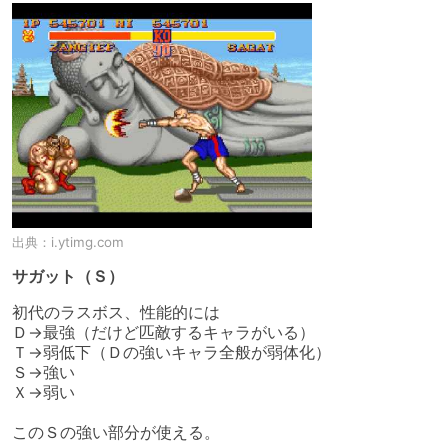
出典：
i.ytimg.com
サガット（Ｓ）
初代のラスボス、性能的には

Ｄ→最強（だけど匹敵するキャラがいる）

Ｔ→弱低下（Ｄの強いキャラ全般が弱体化）

Ｓ→強い

Ｘ→弱い
