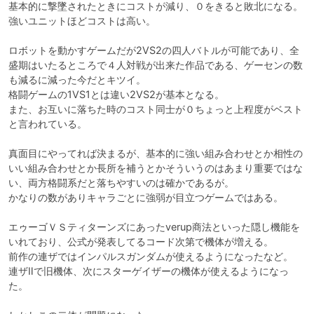
基本的に撃墜されたときにコストが減り、０をきると敗北になる。

強いユニットほどコストは高い。

ロボットを動かすゲームだが2VS2の四人バトルが可能であり、全
盛期はいたるところで４人対戦が出来た作品である、ゲーセンの数
も減るに減った今だとキツイ。

格闘ゲームの1VS1とは違い2VS2が基本となる。

また、お互いに落ちた時のコスト同士が０ちょっと上程度がベスト
と言われている。

真面目にやってれば決まるが、基本的に強い組み合わせとか相性の
いい組み合わせとか長所を補うとかそういうのはあまり重要ではな
い、両方格闘系だと落ちやすいのは確かであるが。

かなりの数がありキャラごとに強弱が目立つゲームではある。

エゥーゴＶＳティターンズにあったverup商法といった隠し機能を
いれており、公式が発表してるコード次第で機体が増える。

前作の連ザではインパルスガンダムが使えるようになったなど。

連ザⅡで旧機体、次にスターゲイザーの機体が使えるようになっ
た。
