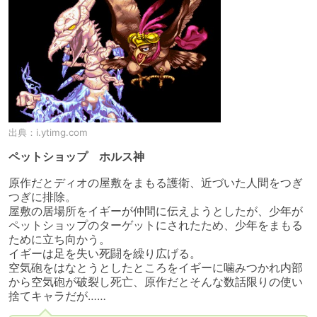
出典：
i.ytimg.com
ペットショップ ホルス神
原作だとディオの屋敷をまもる護衛、近づいた人間をつぎ
つぎに排除。

屋敷の居場所をイギーが仲間に伝えようとしたが、少年が
ペットショップのターゲットにされたため、少年をまもる
ために立ち向かう。

イギーは足を失い死闘を繰り広げる。

空気砲をはなとうとしたところをイギーに噛みつかれ内部
から空気砲が破裂し死亡、原作だとそんな数話限りの使い
捨てキャラだが……