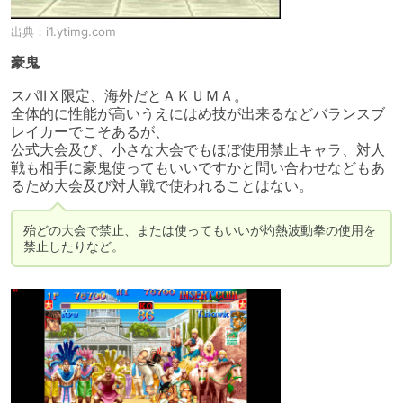
出典：
i1.ytimg.com
豪鬼
スパⅡＸ限定、海外だとＡＫＵＭＡ。

全体的に性能が高いうえにはめ技が出来るなどバランスブ
レイカーでこそあるが、

公式大会及び、小さな大会でもほぼ使用禁止キャラ、対人
戦も相手に豪鬼使ってもいいですかと問い合わせなどもあ
るため大会及び対人戦で使われることはない。
殆どの大会で禁止、または使ってもいいが灼熱波動拳の使用を
禁止したりなど。