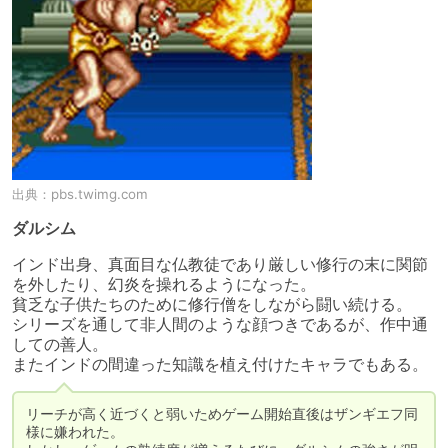
出典：
pbs.twimg.com
ダルシム
インド出身、真面目な仏教徒であり厳しい修行の末に関節
を外したり、幻炎を操れるようになった。

貧乏な子供たちのために修行僧をしながら闘い続ける。

シリーズを通して非人間のような顔つきであるが、作中通
しての善人。

またインドの間違った知識を植え付けたキャラでもある。
リーチが高く近づくと弱いためゲーム開始直後はザンギエフ同
様に嫌われた。
