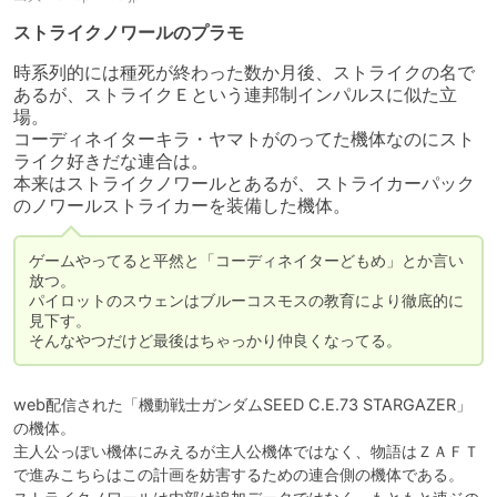
ストライクノワールのプラモ
時系列的には種死が終わった数か月後、ストライクの名で
あるが、ストライクＥという連邦制インパルスに似た立
場。

コーディネイターキラ・ヤマトがのってた機体なのにスト
ライク好きだな連合は。

本来はストライクノワールとあるが、ストライカーパック
のノワールストライカーを装備した機体。
ゲームやってると平然と「コーディネイターどもめ」とか言い
放つ。

パイロットのスウェンはブルーコスモスの教育により徹底的に
見下す。

そんなやつだけど最後はちゃっかり仲良くなってる。
web配信された「機動戦士ガンダムSEED C.E.73 STARGAZER」
の機体。

主人公っぽい機体にみえるが主人公機体ではなく、物語はＺＡＦＴ
で進みこちらはこの計画を妨害するための連合側の機体である。
