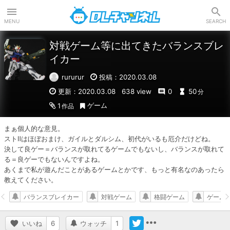
DLチャンネル
MENU
SEARCH
対戦ゲーム等に出てきたバランスブレ
イカー
rururur
投稿：2020.03.08
更新：2020.03.08
638 view
0
50
分
ゲーム
1
作品
まぁ個人的な意見。

ストⅡはほぼおまけ、ガイルとダルシム、初代がいるも厄介だけどね。

決して良ゲー＝バランスが取れてるゲームでもないし、バランスが取れて
る＝良ゲーでもないんですよね。

あくまで私が遊んだことがあるゲームとかです、もっと有名なのあったら
教えてください。
バランスブレイカー
対戦ゲーム
格闘ゲーム
ゲーム
いいね
6
ウォッチ
1