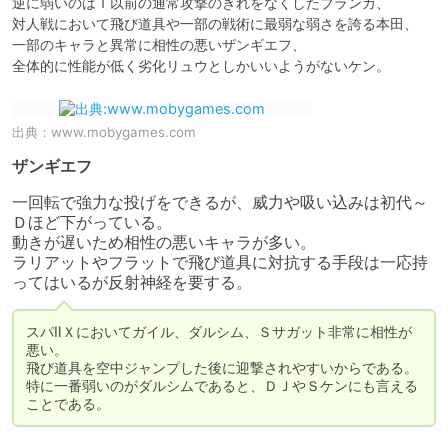
逆に弱いのはＴ以前の通常攻撃のきれをなくしたブランカ、

対人戦において飛び道具や一部の戦術に最弱な弱さを誇る本田、

一部のキャラと異常に相性の悪いザンギエフ、

出典：
www.mobygames.com
ザンギエフ
一回転で強力な投げをできるが、威力や吸い込みは初代～
Ｄほど下がっている。

動きが遅いため相性の悪いキャラが多い。

ラリアットやフラットで飛び道具に対抗する手段は一応持
ってはいるが反射神経を要する。
スパⅡＸにおいてガイル、ダルシム、Ｓサガット非常に相性が
悪い。

飛び道具を空中ジャンプした後に迎撃されやすいからである。

特に一番弱いのがダルシムであると、ＤＪやＳケンにも言える
ことである。