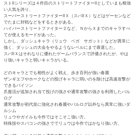
ストⅡシリーズは４作目のストリートファイターⅡとしていまも根強
い人気を誇り、

スーパーストリートファイターⅡＸ（スパⅡＸ）などはゲーセンなど
でたまに対戦などをするときがある。

ハイパーストリートファイター２など、ＮからＸまでのキャラすべ
てが使えるモードがあった。

しかし、ダッシュキャラ（リュウ　ベガ　サガット）などが異常に
強く、ダッシュの大会をやるようなレベルにまで衰退した。

スパⅡＸはそれなりに優れたゲームバランスで評価されたが、やは
り強いキャラと弱いキャラがいる。

どのキャラとでも相性がよく戦え、歩き百列が強い春麗

ザンギエフやホークなどの投げキャラに弱いのを除けば高速攻撃が
できるバイソン

爪復活が追加され当て投げの強さや通常攻撃の強さを利用したバル
ログ

通常攻撃が初代並に強化され春麗やバルログ以外なら異常に強いダ
ルシム

リュウやガイルも今作ではそこそこ強い方。

特殊技やスパコンの強さででリュウは今作ではかなり強い方。
