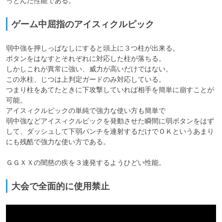
っとんだ性能である。
ゲーム中屈指のアイスィクルピック
弱中強を押しっぱなしにすると頭上に３つ柱が出来る。

ボタンをはなすとそれぞれに対応した柱が落ちる。

しかしこれが異常に強い、威力が高いだけではない。

この氷柱、じつは上判定ガードのみ対応している。

つまり柱をあてたときに下攻撃していれば相手を簡単に崩すことが
可能。

アイスィクルピックの単純で強力な使い方も簡単で

弱中強などアイスィクルピックを発動させた瞬間に弱ボタンをはず
して、ダッシュして下弱パンチを連射するだけでＯＫというあまり
にも残酷で強力な使い方である。

ＧＧＸＸの闇慈の疾を３連発するようひどい性能。 
大会で全面的に使用禁止