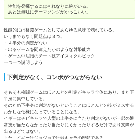
性能を発揮するにはそれなりに腕がいる。

あとは無駄にテーマソングがかっこいい。
性能的には格闘ゲームとしてあらゆる意味で壊れている。

いうまでもなく問題点は３つ。

・↓半分の判定がない

・出るゲームを間違えたかのような射撃能力

・ゲーム中屈指のチート技アイスィクルピック

一つ一つ説明しよう
下判定がなく、コンボがつながらない
そもそも格闘ゲームはほとんどの判定がキャラ全体にあり、また下
半身に集中している。

そのため下半身に判定がないということはほとんどの技がミスする
おかしな仕様になっていることになる。

イギーはチビキャラで人型の上半身に当たり判定がないが一部の通
常技が当たらなかったり当たりにくかったりするだけであり支障が
出るほどではない。

また、イギーはジョジョでは弱キャラの部類である。
