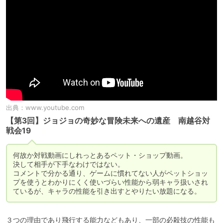
出典：
www.youtube.com
【第3回】ジョジョの奇妙な冒険未来への遺産 南越谷対
戦会19
何故か対戦動画にしれっとあるペット・ショップ動画。

決して相手が下手なわけではない。

コメントで分かる通り、ゲームに慣れてない人がペットショッ
プを使うとわかりにくく使いづらい性能から弱キャラ扱いされ
ているが、キャラの性能を引き出すとやりたい放題になる。
３つの理由であり飛行する能力などもあり、一部の必殺技の性能も