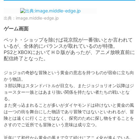
出典：
image.middle-edge.jp
ゲーム画面
ペット・ショップを除けば花京院が一番強いとか言われて
いるが、全体的にバランスが取れているのが特徴。

PS2とXBOXにおいてＨＤ版があったが、アニメ放映直前に
配信終了となった。
ジョジョの奇妙な冒険という黄金の意志を持つものが宿命に立ち向
かう物語。

３部以降はスタンドバトルが目立ち、またジョジョリオン以降はジ
ョースター一族とはあまり強い関係を持たない者たちの戦いとな
る。

また突っ込まれることが多いがダイヤモンドは砕けないと黄金の風
は一つの街を舞台にした物語であり冒険ではないといわれるが、冒
険とは遠くに行くことではなく、探究のために探し物をすることを
さすのでご近所でも冒険という意味は成り立つ。

近年にて初代から黄金の風まで立て続けにアニメ化が進んでいる。
