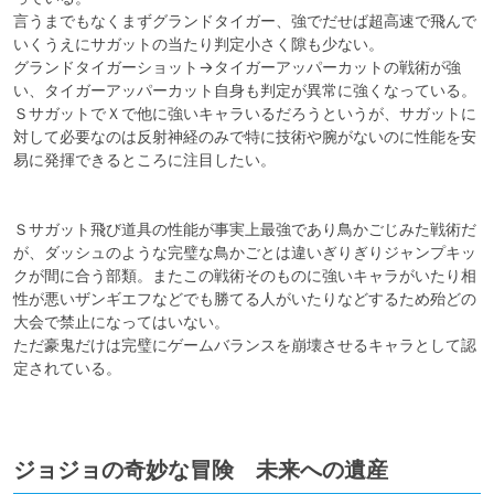
言うまでもなくまずグランドタイガー、強でだせば超高速で飛んで
いくうえにサガットの当たり判定小さく隙も少ない。

グランドタイガーショット→タイガーアッパーカットの戦術が強
い、タイガーアッパーカット自身も判定が異常に強くなっている。

ＳサガットでＸで他に強いキャラいるだろうというが、サガットに
対して必要なのは反射神経のみで特に技術や腕がないのに性能を安
易に発揮できるところに注目したい。

Ｓサガット飛び道具の性能が事実上最強であり鳥かごじみた戦術だ
が、ダッシュのような完璧な鳥かごとは違いぎりぎりジャンプキッ
クが間に合う部類。またこの戦術そのものに強いキャラがいたり相
性が悪いザンギエフなどでも勝てる人がいたりなどするため殆どの
大会で禁止になってはいない。

ただ豪鬼だけは完璧にゲームバランスを崩壊させるキャラとして認
定されている。

ジョジョの奇妙な冒険 未来への遺産