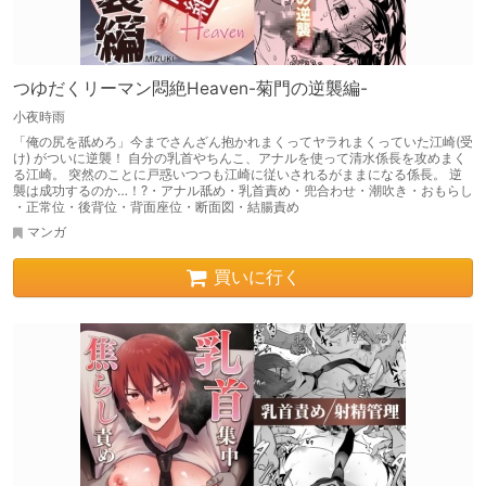
つゆだくリーマン悶絶Heaven-菊門の逆襲編-
小夜時雨
「俺の尻を舐めろ」今までさんざん抱かれまくってヤラれまくっていた江崎(受
け) がついに逆襲！ 自分の乳首やちんこ、アナルを使って清水係長を攻めまく
る江崎。 突然のことに戸惑いつつも江崎に従いされるがままになる係長。 逆
襲は成功するのか…！?・アナル舐め・乳首責め・兜合わせ・潮吹き・おもらし
・正常位・後背位・背面座位・断面図・結腸責め
マンガ
買いに行く