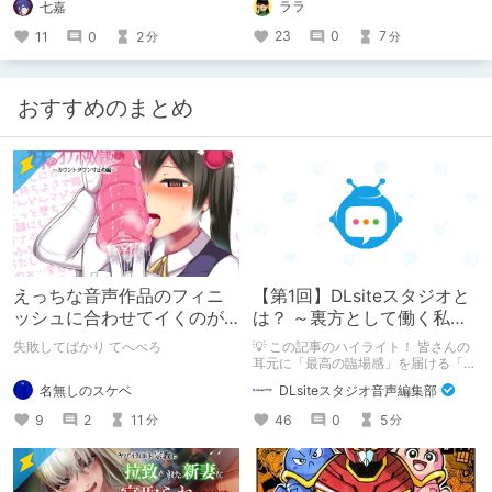
ララ
七嘉
23
0
7
11
0
2
分
分
おすすめのまとめ
えっちな音声作品のフィニ
【第1回】DLsiteスタジオと
ッシュに合わせてイくのが
は？ ～裏方として働く私た
下手すぎる【失敗した話】
ちの紹介
失敗してばかり てへぺろ
💡 この記事のハイライト！ 皆さんの
耳元に「最高の臨場感」を届ける「サ
ウンドエンジニアの仕事」のリアルな
名無しのスケベ
DLsiteスタジオ音声編集部
舞台裏を大公開！ スマートな専門
職……と思いきや、実態は「音の変態
9
2
11
46
0
5
分
分
（褒め言葉）」が集まるチーム！？
成人男性スタッフがダミヘに抱きつ
き、スタジオにアダルトグッズが転が
る超大真面目な理由とは？ クオリテ