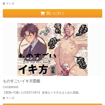
マンガ
買いに行く
ものすごいイキ方図鑑
CHOBIKING
【変態×可愛いLOVESTORY】 多様なイキ方をまとめた図鑑。
マンガ