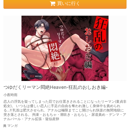
買いに行く
つゆだくリーマン悶絶Heaven-狂乱のおしおき編-
小夜時雨
恋人の浮気を疑ってしまった罰でお仕置きされることになったリーマン(童貞非
処女)。 いつもは優しい恋人に手足の自由を奪われ激しく身体中を責められ
る…!! 乳首は肥大させられ、アナルは極限までこじ開けられ快楽の無間地獄に
突き落とされる。 拘束・おもちゃ・潮吹き・おもらし・尿道責め・デンマ・ア
ナルパール・アナル拡張・疑似産卵
マンガ