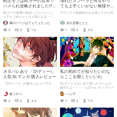
転生モブはBLゲーの世界で
壊れたメンヘラと何をやっ
ハメられ攻略されました!?な
ても上手くいかない無様ヤ
にこのタイトル?!
ンデレ
BLゲーの世界に転生ってどういうこ
グラシアス様新作が心を抉ってきた件
と?! もうめちゃくちゃ気になる～～～
って読んでみたら、あらまぁ素晴らし
永久恋愛ととと
隣のページはてぇてぇだった
い作品♡ ぜひともヲタ女はチェック
してほしい！！
1
0
3
0
0
1
分
分
ネタバレあり 「D(ディー)」
私の初めてが知りたいのな
人気 BLマンガ 購入レビュー
らここを開くといいわ
「D(ディー)」の購入レビューです。
DLサイトではじめて買ったゲームの
紹介だよ～～～～んΣ(･ω･ﾉ)ﾉ！アレッ
吸うやつ
ハニ子
0
0
4
1
0
7
分
分