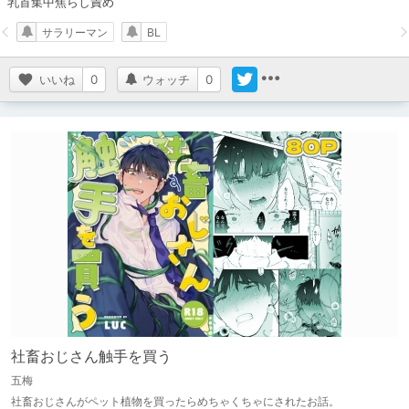
乳首集中焦らし責め
サラリーマン
BL
いいね
0
ウォッチ
0
社畜おじさん触手を買う
五梅
社畜おじさんがペット植物を買ったらめちゃくちゃにされたお話。