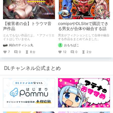
ィ向上のための、ちょっとシュールな
（？）試行錯誤をたっぷりご紹介しま
す！
【被害者の会】トラウマ音
comipoやDLSiteで購読でき
声作品
る男女が合体や融合する話
とんでもない作品だよ。＊アフィリエ
男女がフィクションとして合体や融合
イトはしていません
する作品をまとめてみました。
純白のティシュ丸
おもちばこ
7
0
8
12
0
2
分
分
DLチャンネル公式まとめ