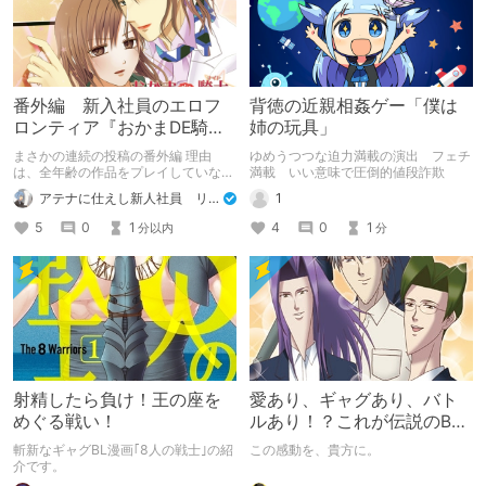
番外編 新入社員のエロフ
背徳の近親相姦ゲー「僕は
ロンティア『おかまDE騎士
姉の玩具」
～私の婚約者はおねえ!?～
まさかの連続の投稿の番外編 理由
ゆめうつつな迫力満載の演出 フェチ
』女性向け
は、全年齢の作品をプレイしていなか
満載 いい意味で圧倒的値段詐欺
ったので なので、エロくないフロン
アテナに仕えし新人社員 リリィ
1
ティアです。 番外編だから大丈夫な
のです。
5
0
1
4
0
1
分以内
分
射精したら負け！王の座を
愛あり、ギャグあり、バト
めぐる戦い！
ルあり！？これが伝説のBL
ゲーム『学園ハンサム』
斬新なギャグBL漫画｢8人の戦士｣の紹
この感動を、貴方に。
だ！！
介です。