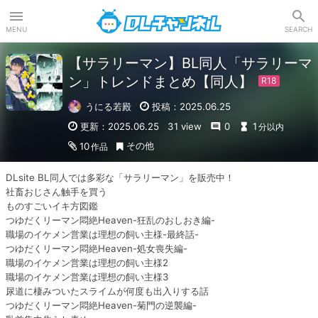
DLチャンネル
MENU
SEARCH
【サラリーマン】BL同人「サラリーマ
ン」トレンドまとめ【同人】
うにる若殿
投稿：2025.06.25
更新：2025.06.25
31 view
0
1
分以内
その他
10
作品
DLsite BL同人では多彩な「サラリーマン」を販売中！

社畜おじさん触手を買う

ものすごいイキ方図鑑

つゆだくリーマン悶絶Heaven-狂乱のおしおき編-

職場のイケメン営業は理想の飼い主様-最終話-

つゆだくリーマン悶絶Heaven-処女喪失編-

職場のイケメン営業は理想の飼い主様2

職場のイケメン営業は理想の飼い主様3

尿道に棲みついたスライムが何度も出入りする話

つゆだくリーマン悶絶Heaven-菊門の逆襲編-
