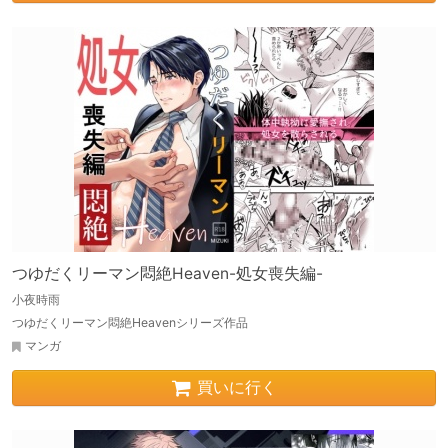
つゆだくリーマン悶絶Heaven-処女喪失編-
小夜時雨
つゆだくリーマン悶絶Heavenシリーズ作品
マンガ
買いに行く