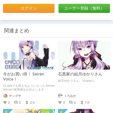
ログイン
ユーザー登録（無料）
関連まとめ
今がお買い得！ Seiren
石黒家の結月ゆかりさん
Voice！
結月ゆかりさん、Vtuberに
DLsiteでも買えるようになったSeiren
Voiceの使用感をお伝えします
テングサ
くろおか
2
0
2
2
0
1
分
分