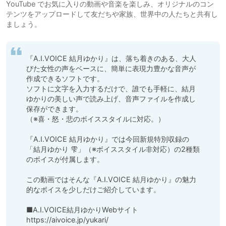
YouTube でお気に入りの動画や音楽を楽しみ、オリジナルのコン
テンツをアップロードして友だちや家族、世界中の人たちと共有し
ましょう。
『A.I.VOICE 結月ゆかり』は、落ち着きのある、大人
びた女性の声をベースに、簡単に表現力豊かな音声が
作成できるソフトです。

ソフトに文字を入力するだけで、誰でも手軽に、結月
ゆかりの美しい声で読み上げ、音声ファイルを作成し
保存ができます。

（※喜・怒・悲のボイススタイルに対応。）

『A.I.VOICE 結月ゆかり』では今回新規特別収録の
「結月ゆかり 雫」（※ボイススタイル非対応）の2種類
のボイスが付属します。

この動画ではそんな『A.I.VOICE 結月ゆかり』の魅力
的なボイスを少しだけご紹介しています。

■A.I.VOICE結月ゆかりWebサイト

https://aivoice.jp/yukari/
