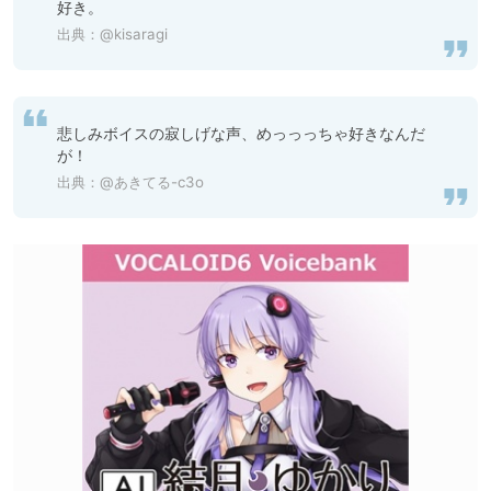
好き。
出典：
@kisaragi
悲しみボイスの寂しげな声、めっっっちゃ好きなんだ
が！
出典：
@あきてる-c3o