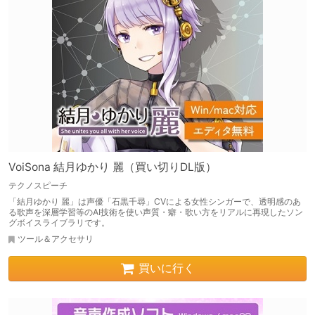
VoiSona 結月ゆかり 麗（買い切りDL版）
テクノスピーチ
「結月ゆかり 麗」は声優「石黒千尋」CVによる女性シンガーで、透明感のあ
る歌声を深層学習等のAI技術を使い声質・癖・歌い方をリアルに再現したソン
グボイスライブラリです。
ツール＆アクセサリ
買いに行く