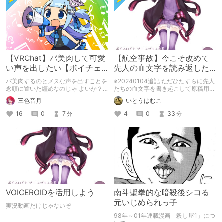
【VRChat】バ美肉して可愛
【航空事故】今こそ改めて
い声を出したい【ボイチェ
先人の血文字を読み返した
ン含む】
い
バ美肉するのとメスな声を出すことを
※20240104追記 ただひたすらに先人
念頭に置いた纏めなのじゃ よいか？
たちの血文字を書き起こして原稿用紙
なれるかではない、なるんだ(真顔)
40枚。 サムネはロネットちゃんの人
三色音月
いとうはむこ
16
0
7
4
0
33
分
分
VOICEROIDを活用しよう
南斗聖拳的な暗殺後シコる
元いじめられっ子
実況動画だけじゃないぞ
98年～01年連載漫画「殺し屋1」につ