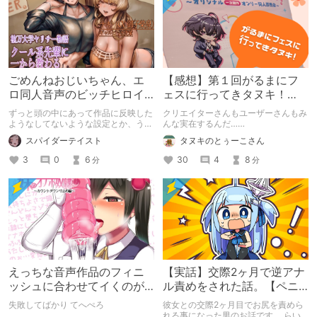
ごめんねおじいちゃん、エ
【感想】第１回がるまにフ
ロ同人音声のビッチヒロイ
ェスに行ってきタヌキ！
ンに名前使って～過去作品
【レポ】
ずっと頭の中にあって作品に反映した
クリエイターさんもユーザーさんもみ
コンセプトを思い出そう～
ようなしてないような設定とか、うち
んな実在するんだ……
のヒロイン達の名づけの法則とかを頭
スパイダーテイスト
タヌキのとぅーこさん
の中の映●研の金●さんに「そこにあ
っちゃいけねえんだよ」といわれたの
3
0
6
30
4
8
分
分
でとりあえず垂れ流します。
えっちな音声作品のフィニ
【実話】交際2ヶ月で逆アナ
ッシュに合わせてイくのが
ル責めをされた話。【ペニ
下手すぎる【失敗した話】
バン】
失敗してばかり てへぺろ
彼女との交際2ヶ月目でお尻を責めら
れる事になった男のお話です。 らい