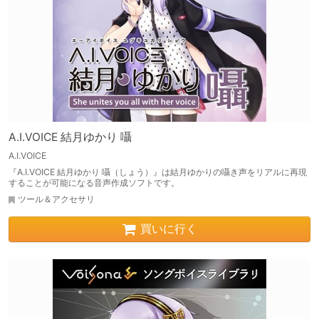
A.I.VOICE 結月ゆかり 囁
A.I.VOICE
『A.I.VOICE 結月ゆかり 囁（しょう）』は結月ゆかりの囁き声をリアルに再現
することが可能になる音声作成ソフトです。
ツール＆アクセサリ
買いに行く