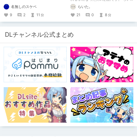
た。のエチエチ体験談#2【逆アナ
名無しのスケベ
らいた。
ル】
9
2
11
21
0
8
分
分
DLチャンネル公式まとめ