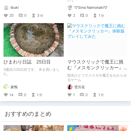
いて
Ibuki
♡Sinsi Namonaki♡
20
0
3
2
0
1
分
分
ひまわり日誌 25日目
マウスクリックで魔王に挑
む『メスモンクリッカー』
5週目の25日目です。 本を買いまし
体験版プレイしてみた
た。
指先ひとつでメスガキ魔王をわからせ
るゲーム
家鴨
雪月花
14
0
1
1
0
1
分
分
おすすめのまとめ