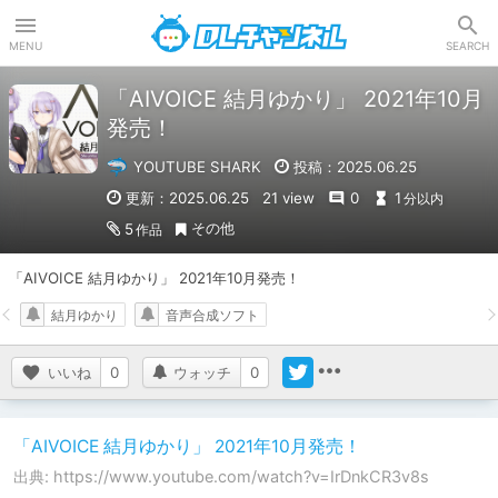
DLチャンネル
MENU
SEARCH
「AIVOICE 結月ゆかり」 2021年10月
発売！
YOUTUBE SHARK
投稿：2025.06.25
更新：2025.06.25
21 view
0
1
分以内
その他
5
作品
「AIVOICE 結月ゆかり」 2021年10月発売！
結月ゆかり
音声合成ソフト
いいね
0
ウォッチ
0
「AIVOICE 結月ゆかり」 2021年10月発売！
出典: https://www.youtube.com/watch?v=IrDnkCR3v8s