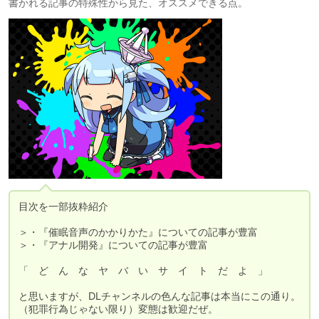
書かれる記事の特殊性から見た、オススメできる点。
目次を一部抜粋紹介

＞・『催眠音声のかかりかた』についての記事が豊富

＞・『アナル開発』についての記事が豊富

「　ど　ん　な　ヤ　バ　い　サ　イ　ト　だ　よ　」

と思いますが、DLチャンネルの色んな記事は本当にこの通り。
（犯罪行為じゃない限り）変態は歓迎だぜ。