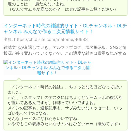
鹿のことは……鹿たんないよね。

（なんでサムネが鹿なのか？　はぜひ記事をご覧ください）
インターネット時代の雑誌的サイト・DLチャンネル - DLチ
ャンネル みんなで作る二次元情報サイト！
出典: https://ch.dlsite.com/matome/46683
雑誌文化が衰退していき、アルファブログ、匿名掲示板、SNSと情
報源が移り変わっていくなかで、この適度な雑さは貴重な気がする
「インターネット時代の雑誌」、ちょっとなるほどなって思い
ました。

わたし（スタッフ）のデスクにはちょうどゲームラボの復活号
が置いてあるんですが、雑誌っていいですよね。

メインの記事も、連載記事も、サブみたいなエッセーも、いっ
ぱいあって1つになる。

そんなサービスになれたらいいですね。

いやでもこの表紙みたいなサムネはひどいｗｗ（褒めてます）