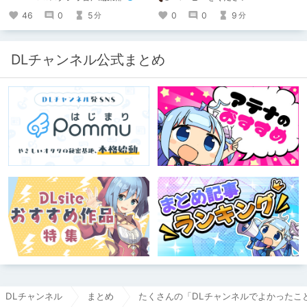
舞台裏を大公開！ スマートな専門
職……と思いきや、実態は「音の変態
46
0
5
0
0
9
分
分
（褒め言葉）」が集まるチーム！？
成人男性スタッフがダミヘに抱きつ
き、スタジオにアダルトグッズが転が
る超大真面目な理由とは？ クオリテ
DLチャンネル公式まとめ
ィ向上のための、ちょっとシュールな
（？）試行錯誤をたっぷりご紹介しま
す！
DLチャンネル
まとめ
たくさんの「DLチャンネルでよかったこ