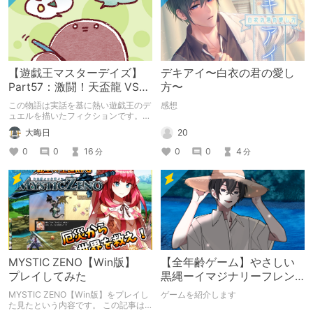
【遊戯王マスターデイズ】
デキアイ〜白衣の君の愛し
Part57：激闘！天盃龍 VS
方〜
千年D【架空デュエル】
この物語は実話を基に熱い遊戯王のデ
感想
ュエルを描いたフィクションです。
（自分用メモ：2025-05-14）
20
大晦日
0
0
4
0
0
16
分
分
MYSTIC ZENO【Win版】
【全年齢ゲーム】やさしい
プレイしてみた
黒縄ーイマジナリーフレン
ドの「彼」と過ごすおぼん
MYSTIC ZENO【Win版】をプレイし
ゲームを紹介します
やすみー
た見たという内容です。 この記事は