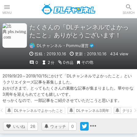
DLチャンネル
MENU
SEARCH
たくさんの「DLチャンネルでよかっ
たこと」ありがとうございます！
DLチャンネル・Pommu運営
投稿：2019.10.16
更新：2019.10.16
434 view
その他
0
2
0
分
作品
2019/9/20～2019/10/15にかけて「DLチャンネルでよかったこと」とい
うクリエイターズ記事を募集しました。

おかげさまで、とってもたくさんの素敵な記事が集まりました。華やかな
3周年を迎えられてとても嬉しいです。

せっかくなので、一部記事をご紹介させていただこうと思います。
DLチャンネルでよかったこと
DLチャンネル3周年
クリエイ
いいね
26
ウォッチ
0