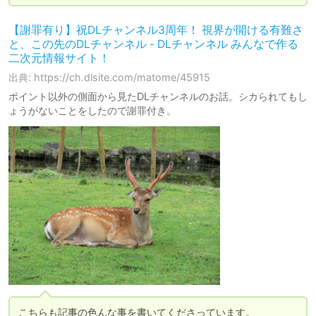
【謝罪有り】祝DLチャンネル3周年！ 視界が開ける有難さ
と、この先のDLチャンネル - DLチャンネル みんなで作る
二次元情報サイト！
出典: https://ch.dlsite.com/matome/45915
ポイント以外の側面から見たDLチャンネルのお話。シカられてもし
ょうがないことをしたので謝罪付き。
こちらも記事の色んな事を書いてくださっています。
