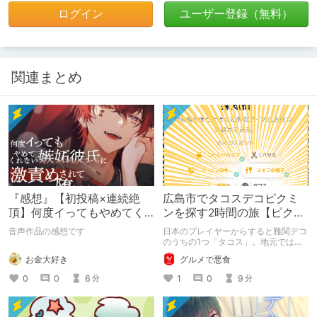
ログイン
ユーザー登録（無料）
関連まとめ
『感想』【初投稿×連続絶
広島市でタコスデコピクミ
頂】何度イってもやめてく
ンを探す2時間の旅【ピクミ
れない嫉妬彼氏に激責めさ
ンブルーム / Pikmin
音声作品の感想です
日本のプレイヤーからすると難関デコ
れて堕とされる。
Bloom】
のうちの1つ「タコス」。地元では見
つけられなかった男が広島で探す旅を
お金大好き
グルメで悪食
お送りします。ねくすと5月のテーマ
「お出かけの記録」。
0
0
6
1
0
9
分
分