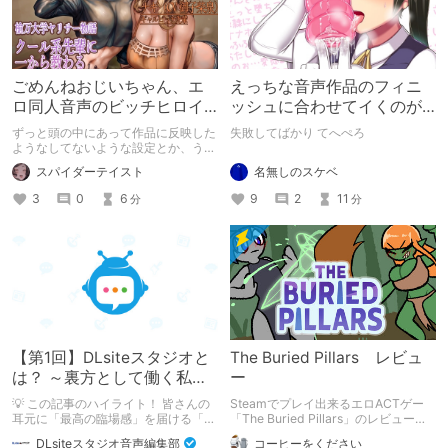
ごめんねおじいちゃん、エ
えっちな音声作品のフィニ
ロ同人音声のビッチヒロイ
ッシュに合わせてイくのが
ンに名前使って～過去作品
下手すぎる【失敗した話】
ずっと頭の中にあって作品に反映した
失敗してばかり てへぺろ
コンセプトを思い出そう～
ようなしてないような設定とか、うち
のヒロイン達の名づけの法則とかを頭
名無しのスケベ
スパイダーテイスト
の中の映●研の金●さんに「そこにあ
っちゃいけねえんだよ」といわれたの
9
2
11
3
0
6
分
分
でとりあえず垂れ流します。
【第1回】DLsiteスタジオと
The Buried Pillars レビュ
は？ ～裏方として働く私た
ー
ちの紹介
💡 この記事のハイライト！ 皆さんの
Steamでプレイ出来るエロACTゲー
耳元に「最高の臨場感」を届ける「サ
「The Buried Pillars」のレビューで
ウンドエンジニアの仕事」のリアルな
す。
DLsiteスタジオ音声編集部
コーヒーをください