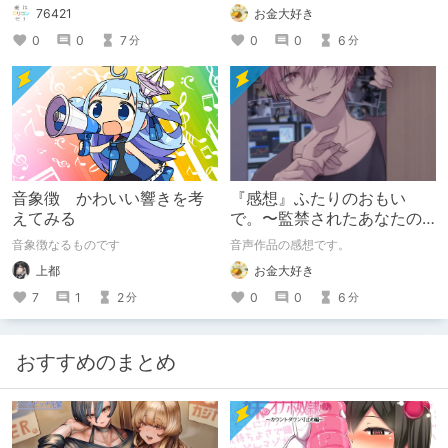
通常のクリエイターズ記事です。
お金大好き
76421
0
0
6
0
0
7
分
分
音象徴 かわいい響きを考
『感想』ふたりのおもい
えてみる
で。〜監禁されたあなたの
末路〜【がるまに限定特典
音象徴なるものです
音声作品の感想です。
付き】
上都
お金大好き
7
1
2
0
0
6
分
分
おすすめのまとめ