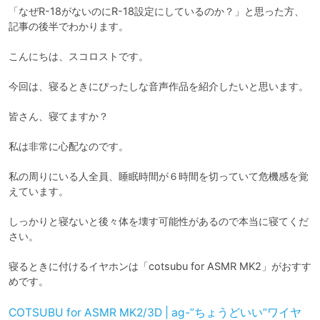
「なぜR-18がないのにR-18設定にしているのか？」と思った方、
記事の後半でわかります。

こんにちは、スコロストです。

今回は、寝るときにぴったしな音声作品を紹介したいと思います。

皆さん、寝てますか？

私は非常に心配なのです。

私の周りにいる人全員、睡眠時間が６時間を切っていて危機感を覚
えています。

しっかりと寝ないと後々体を壊す可能性があるので本当に寝てくだ
さい。

寝るときに付けるイヤホンは「cotsubu for ASMR MK2」がおすす
めです。
COTSUBU for ASMR MK2/3D | ag-”ちょうどいい”ワイヤ