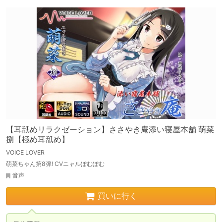
【耳舐めリラクゼーション】ささやき庵添い寝屋本舗 萌菜
捌【極め耳舐め】
VOICE LOVER
萌菜ちゃん第8弾! CVニャルぽむぽむ
音声
買いに行く