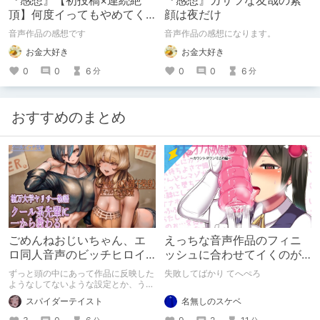
『感想』【初投稿×連続絶
『感想』ガサツな友哉の素
頂】何度イってもやめてく
顔は夜だけ
れない嫉妬彼氏に激責めさ
音声作品の感想です
音声作品の感想になります。
れて堕とされる。
お金大好き
お金大好き
0
0
6
0
0
6
分
分
おすすめのまとめ
ごめんねおじいちゃん、エ
えっちな音声作品のフィニ
ロ同人音声のビッチヒロイ
ッシュに合わせてイくのが
ンに名前使って～過去作品
下手すぎる【失敗した話】
ずっと頭の中にあって作品に反映した
失敗してばかり てへぺろ
コンセプトを思い出そう～
ようなしてないような設定とか、うち
のヒロイン達の名づけの法則とかを頭
名無しのスケベ
スパイダーテイスト
の中の映●研の金●さんに「そこにあ
っちゃいけねえんだよ」といわれたの