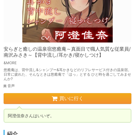
安らぎと癒しの温泉宿悠癒庵～真面目で職人気質な従業員/
南沢みさき～【背中流し/耳かき/寝かしつけ】
&MORE
悠癒庵は、背中流し&シャンプー&耳かきなどのリフレサービス付きの温泉宿。
日常に疲れた、そんなときは悠癒庵で「ほっ」とする ひと時を過ごしてみませ
んか?
音声
買いに行く
阿澄佳奈さんはいいぞ。
紹介