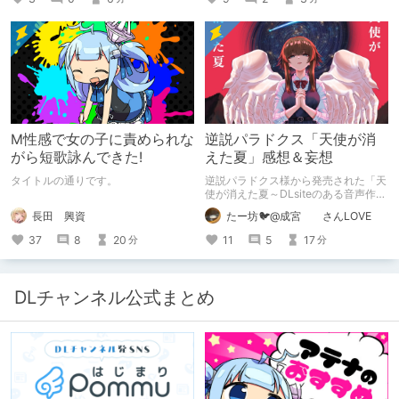
でとりあえず垂れ流します。
M性感で女の子に責められな
逆説パラドクス「天使が消
がら短歌詠んできた!
えた夏」感想＆妄想
タイトルの通りです。
逆説パラドクス様から発売された「天
使が消えた夏～DLsiteのある音声作品
について～」の感想です。 妄想も多
長田 興資
たー坊🐦@成宮 さんLOVE
いです。
37
8
20
11
5
17
分
分
DLチャンネル公式まとめ