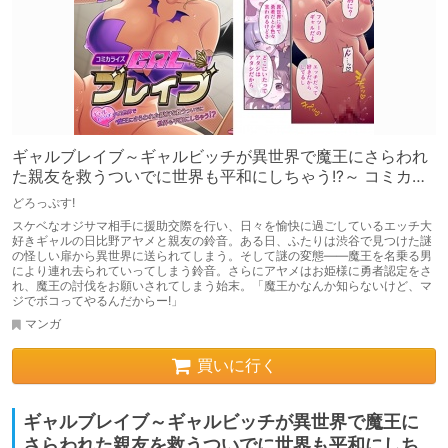
ギャルブレイブ～ギャルビッチが異世界で魔王にさらわれ
た親友を救うついでに世界も平和にしちゃう!?～ コミカラ
イズ モザイクコミック総集編
どろっぷす!
スケベなオジサマ相手に援助交際を行い、日々を愉快に過ごしているエッチ大
好きギャルの日比野アヤメと親友の鈴音。ある日、ふたりは渋谷で見つけた謎
の怪しい扉から異世界に送られてしまう。そして謎の変態――魔王を名乗る男
により連れ去られていってしまう鈴音。さらにアヤメはお姫様に勇者認定をさ
れ、魔王の討伐をお願いされてしまう始末。「魔王かなんか知らないけど、マ
ジでボコってやるんだからー!」
マンガ
買いに行く
ギャルブレイブ～ギャルビッチが異世界で魔王に
さらわれた親友を救うついでに世界も平和にしち