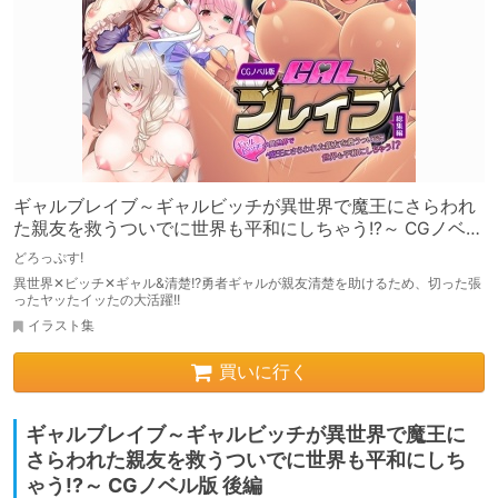
ギャルブレイブ～ギャルビッチが異世界で魔王にさらわれ
た親友を救うついでに世界も平和にしちゃう!?～ CGノベル
版 総集編
どろっぷす!
異世界✕ビッチ✕ギャル&清楚!?勇者ギャルが親友清楚を助けるため、切った張
ったヤッたイッたの大活躍!!
イラスト集
買いに行く
ギャルブレイブ～ギャルビッチが異世界で魔王に
さらわれた親友を救うついでに世界も平和にしち
ゃう!?～ CGノベル版 後編