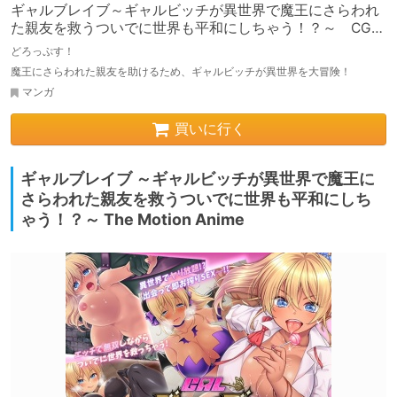
ギャルブレイブ～ギャルビッチが異世界で魔王にさらわれ
た親友を救うついでに世界も平和にしちゃう！？～ CGノ
ベル版 前編
どろっぷす！
魔王にさらわれた親友を助けるため、ギャルビッチが異世界を大冒険！
マンガ
買いに行く
ギャルブレイブ ～ギャルビッチが異世界で魔王に
さらわれた親友を救うついでに世界も平和にしち
ゃう！？～ The Motion Anime