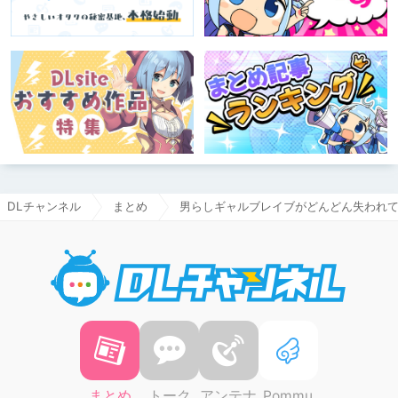
DLチャンネル
まとめ
男らしギャルブレイブがどんどん失われ
DLチャ
まとめ
トーク
アンテナ
Pommu