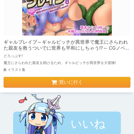
ギャルブレイブ～ギャルビッチが異世界で魔王にさらわれ
た親友を救うついでに世界も平和にしちゃう!?～ CGノベル
版 前編
どろっぷす!
魔王にさらわれた親友を助けるため、ギャルビッチが異世界を大冒険!
イラスト集
買いに行く
いいね