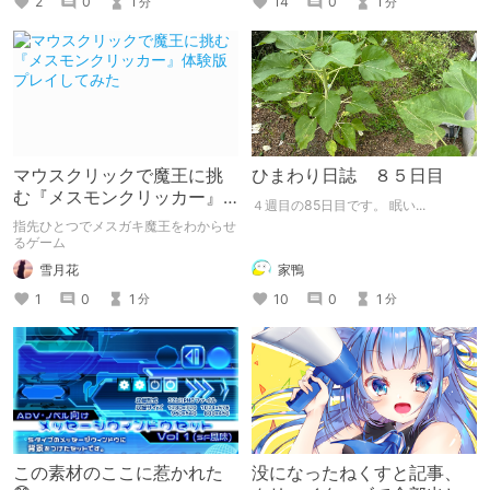
14
0
1
2
0
1
分
分
マウスクリックで魔王に挑
ひまわり日誌 ８５日目
む『メスモンクリッカー』
４週目の85日目です。 眠い...
体験版プレイしてみた
指先ひとつでメスガキ魔王をわからせ
るゲーム
雪月花
家鴨
1
0
1
10
0
1
分
分
この素材のここに惹かれた
没になったねくすと記事、