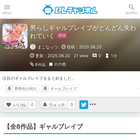
DLチャンネル
MENU
SEARCH
男らしギャルブレイブがどんどん失わ
れていく
まこなっつ
投稿：2025.06.20
更新：2025.06.20
21 view
0
1
分
その他
8
作品
注目のギャルブレイブをまとめました。
男性向け同人
ギャルブレイブ
いいね
0
ウォッチ
0
【全8作品】ギャルブレイブ