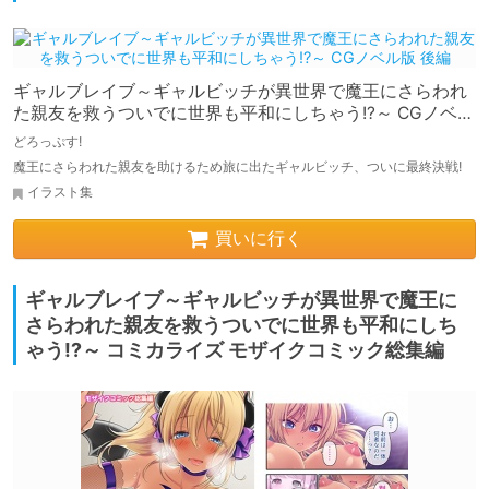
ギャルブレイブ～ギャルビッチが異世界で魔王にさらわれ
た親友を救うついでに世界も平和にしちゃう!?～ CGノベル
版 後編
どろっぷす!
魔王にさらわれた親友を助けるため旅に出たギャルビッチ、ついに最終決戦!
イラスト集
買いに行く
ギャルブレイブ～ギャルビッチが異世界で魔王に
さらわれた親友を救うついでに世界も平和にしち
ゃう!?～ コミカライズ モザイクコミック総集編