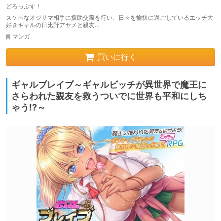
カライズ モザイク版
どろっぷす！
スケベなオジサマ相手に援助交際を行い、日々を愉快に過ごしているエッチ大
好きギャルの日比野アヤメと親友…
マンガ
買いに行く
ギャルブレイブ～ギャルビッチが異世界で魔王に
さらわれた親友を救うついでに世界も平和にしち
ゃう!?～