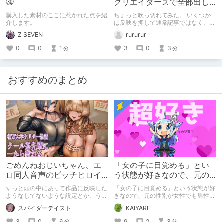
㉚
クリエイターズで全部出し
てみます。
購入した素材のここに惹かれた点を紹
ちょっと吹っ切れてみた。 いくつか
介します。
は反映を押して通常記事ではなく、ク
リエイター記事として出してみようか
Z SEVEN
rururur
なと。
0
0
1
3
0
3
分
分
おすすめのまとめ
ごめんねおじいちゃん、エ
「女の子に目覚める」とい
ロ同人音声のビッチヒロイ
う状態が好きなので、元の
ンに名前使って～過去作品
性別が女性でも男性でも問
ずっと頭の中にあって作品に反映した
「女の子に目覚める」という状態が好
コンセプトを思い出そう～
題ない話
ようなしてないような設定とか、うち
きなので、元の性別が女性でも男性で
のヒロイン達の名づけの法則とかを頭
も問題ない話
スパイダーテイスト
KAIYARE
の中の映●研の金●さんに「そこにあ
っちゃいけねえんだよ」といわれたの
3
0
6
9
2
3
分
分