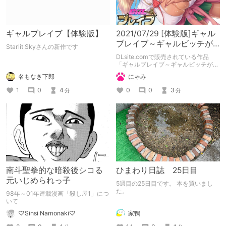
ギャルブレイブ【体験版】
2021/07/29 [体験版]ギャル
ブレイブ～ギャルビッチが
Starlit Skyさんの新作です
異世界で魔王にさらわれた
DLsite.comで販売されている作品
親友を救う
「ギャルブレイブ～ギャルビッチが異
世界で魔王にさらわれた親友を救うつ
名もなき下郎
にゃみ
いでに世界も平和にしちゃう!?～」
（体験版）の備忘録となります。
1
0
4
0
0
3
分
分
南斗聖拳的な暗殺後シコる
ひまわり日誌 25日目
元いじめられっ子
5週目の25日目です。 本を買いまし
た。
98年～01年連載漫画「殺し屋1」につ
いて
家鴨
♡Sinsi Namonaki♡