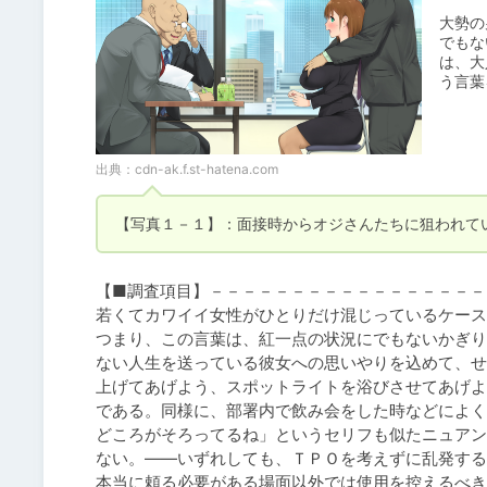
大勢の
でもな
は、大
う言葉
出典：
cdn-ak.f.st-hatena.com
【写真１－１】：面接時からオジさんたちに狙われて
【■調査項目】－－－－－－－－－－－－－－－－－
若くてカワイイ女性がひとりだけ混じっているケース
つまり、この言葉は、紅一点の状況にでもないかぎり
ない人生を送っている彼女への思いやりを込めて、せ
上げてあげよう、スポットライトを浴びさせてあげよ
である。同様に、部署内で飲み会をした時などによく
どころがそろってるね」というセリフも似たニュアン
ない。――いずれしても、ＴＰＯを考えずに乱発する
本当に頼る必要がある場面以外では使用を控えるべき