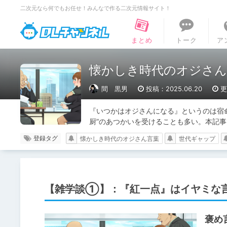
二次元なら何でもお任せ！みんなで作る二次元情報サイト！
DLチャンネル
まとめ
トーク
ア
懐かしき時代のオジさん
間 黒男
投稿：2025.06.20
更
『いつかはオジさんになる』というのは宿
厨”のあつかいを受けることも多い。本記
登録タグ
懐かしき時代のオジさん言葉
世代ギャップ
【雑学談①】：『紅一点』はイヤミな
褒め