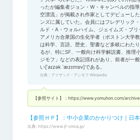
ったが編集者ジョン・W・キャンベルの指導
空漂流」が掲載され作家としてデビューした
ンズに属していた。会員にはフレデリック・
ルド・A・ウォルハイム、ジェイムズ・ブリ
アメリカ合衆国の生化学者（ボストン大学教
は科学、言語、歴史、聖書など多岐にわたり
るが、特にSF、一般向け科学解説書、推理
ジモフ」などの表記揺れがあり、前者が一般
い[ˈaɪzək ˈæzɪmɒv]である。
出典：
アイザック・アシモフ Wikipedia
【参照サイト】：https://www.yomuhon.com/archive
【参照ＨＰ】：中小企業のかかりつけ｜日本
出典: https://www.jf-cmca.jp/