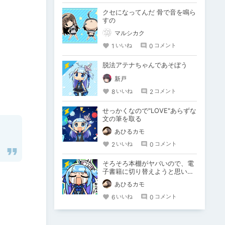
クセになってんだ 骨で音を鳴ら
すの
マルシカク
1
0
いいね
コメント
脱法アテナちゃんであそぼう
新戸
8
2
いいね
コメント
せっかくなので"LOVE"あらずな
文の筆を取る
あひるカモ
2
0
いいね
コメント
そろそろ本棚がヤバいので、電
子書籍に切り替えようと思いま
す。
あひるカモ
6
0
いいね
コメント