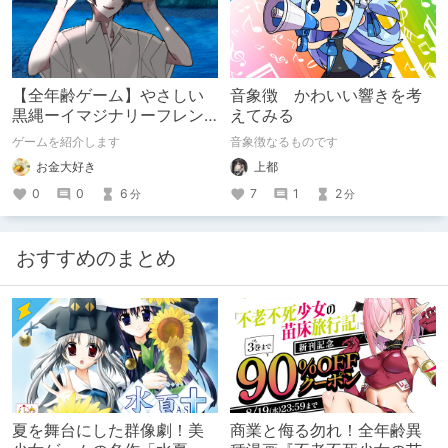
【全年齢ゲーム】やさしい
音象徴 かわいい響きを考
黒縄ーイマジナリーフレン
えてみる
ドの「彼」と過ごすおぼん
ゲームを紹介します
音象徴なるものです
やすみー
お金大好き
上都
0
0
6
7
1
2
分
分
おすすめのまとめ
夏を舞台にした群像劇！美
商業と侮る勿れ！全年齢異