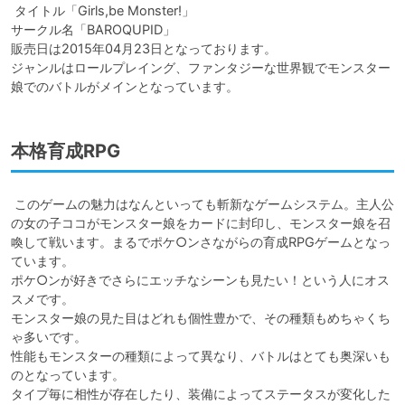
 タイトル「Girls,be Monster!」

サークル名「BAROQUPID」

販売日は2015年04月23日となっております。

ジャンルはロールプレイング、ファンタジーな世界観でモンスター
娘でのバトルがメインとなっています。
本格育成RPG
 このゲームの魅力はなんといっても斬新なゲームシステム。主人公
の女の子ココがモンスター娘をカードに封印し、モンスター娘を召
喚して戦います。まるでポケ○ンさながらの育成RPGゲームとなっ
ています。

ポケ○ンが好きでさらにエッチなシーンも見たい！という人にオス
スメです。

モンスター娘の見た目はどれも個性豊かで、その種類もめちゃくち
ゃ多いです。

性能もモンスターの種類によって異なり、バトルはとても奥深いも
のとなっています。

タイプ毎に相性が存在したり、装備によってステータスが変化した