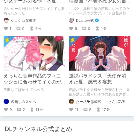
少女ゲームの名作「水夏」
種漫画『不老不死少女の苗
を今こそ！
床旅行記』新刊記念1～3巻
古いゲームだけれど今プレイしても素
「ボク、異種生物の苗床になってみた
90%オフクーポン配布中✨
晴らしかった！
い」――天才少女プルートは苗床願望
を叶えるため、不老不死の体を手に入
シコシコ探求道
DLsite公式
れた！ 話題沸騰の全年齢苗床コミッ
クスの新刊が発売開始！ それを記念
1
0
5
9
0
1
分
分
して1～3巻まで90%OFFクーポン配
布いたします！ まだ本作品未体験の
皆さん、多分お好きです。ぜひお試し
ください。
えっちな音声作品のフィニ
逆説パラドクス「天使が消
ッシュに合わせてイくのが
えた夏」感想＆妄想
下手すぎる【失敗した話】
失敗してばかり てへぺろ
逆説パラドクス様から発売された「天
使が消えた夏～DLsiteのある音声作品
について～」の感想です。 妄想も多
名無しのスケベ
たー坊🐦@成宮 さんLOVE
いです。
9
2
11
11
5
17
分
分
DLチャンネル公式まとめ