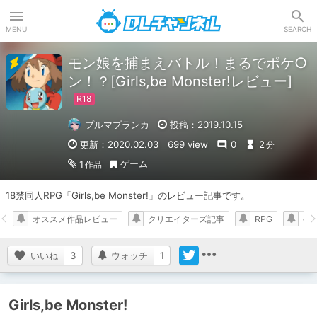
DLチャンネル
MENU
SEARCH
モン娘を捕まえバトル！まるでポケ○
ン！？[Girls,be Monster!レビュー]
プルマブランカ
投稿：2019.10.15
更新：2020.02.03
699 view
0
2
分
ゲーム
1
作品
18禁同人RPG「Girls,be Monster!」のレビュー記事です。
オススメ作品レビュー
クリエイターズ記事
RPG
ゲ
いいね
3
ウォッチ
1
Girls,be Monster!