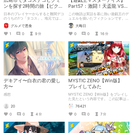
広島市でタコスデコピクミ
【遊戯王マスターデイズ】
ンを探す2時間の旅【ピクミ
Part57：激闘！天盃龍 VS
ンブルーム / Pikmin
千年D【架空デュエル】
日本のプレイヤーからすると難関デコ
この物語は実話を基に熱い遊戯王のデ
Bloom】
のうちの1つ「タコス」。地元では見
ュエルを描いたフィクションです。
つけられなかった男が広島で探す旅を
（自分用メモ：2025-05-14）
グルメで悪食
大晦日
お送りします。ねくすと5月のテーマ
「お出かけの記録」。
1
0
9
0
0
16
分
分
デキアイ〜白衣の君の愛し
MYSTIC ZENO【Win版】
方〜
プレイしてみた
感想
MYSTIC ZENO【Win版】をプレイし
た見たという内容です。 この記事は
通常のクリエイターズ記事です。
20
76421
0
0
4
0
0
7
分
分