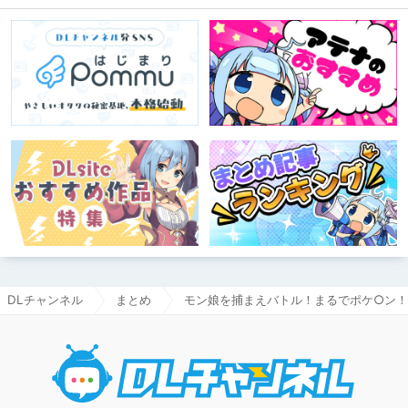
DLチャンネル
まとめ
モン娘を捕まえバトル！まるでポケ○ン！？[Gir
DLチャ