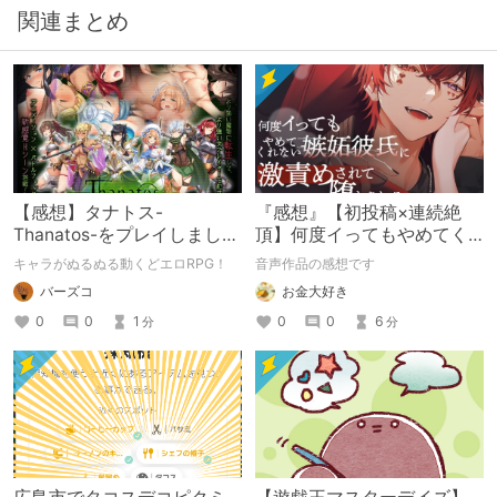
関連まとめ
【感想】タナトス-
『感想』【初投稿×連続絶
Thanatos-をプレイしまし
頂】何度イってもやめてく
た。【ネタバレ注意】
れない嫉妬彼氏に激責めさ
キャラがぬるぬる動くどエロRPG！
音声作品の感想です
れて堕とされる。
バーズコ
お金大好き
0
0
1
0
0
6
分
分