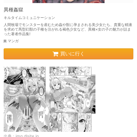
異種姦獄
キルタイムコミュニケーション
人間牧場でモンスターを産むため蟲や獣に孕まされる美少女たち、貴重な精液
を求めて馬型幻獣の子種を注がれる褐色少女など、異種×女の子の魅力が詰ま
った著者作品集!
マンガ
買いに行く
出典：
img.dlsite.jp