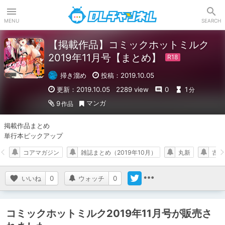
DLチャンネル
MENU
SEARCH
【掲載作品】コミックホットミルク
2019年11月号【まとめ】
掃き溜め
投稿：2019.10.05
更新：2019.10.05
2289 view
0
1
分
マンガ
9
作品
掲載作品まとめ

単行本ピックアップ
コアマガジン
雑誌まとめ（2019年10月）
丸新
古賀
いいね
0
ウォッチ
0
コミックホットミルク2019年11月号が販売さ