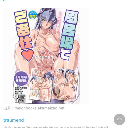
出典：
melonbooks.akamaized.net
traumend
出典: https://www.melonbooks.co.jp/detail/detail.php?