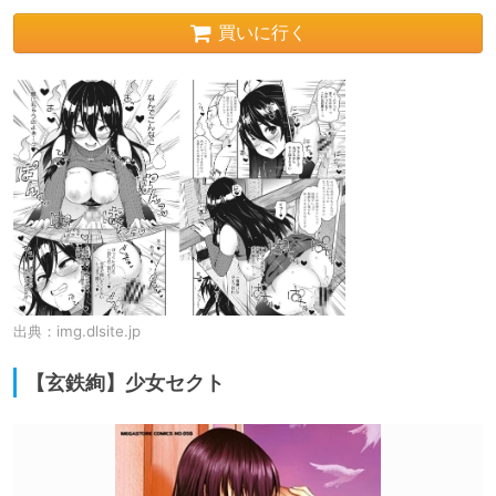
買いに行く
出典：
img.dlsite.jp
【玄鉄絢】少女セクト