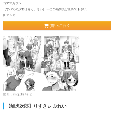
コアマガジン
【すべての少女は青く、尊い】 ―この熱情受け止めて下さい。
マンガ
買いに行く
出典：
img.dlsite.jp
【蛹虎次郎】りすきぃ ぷれい