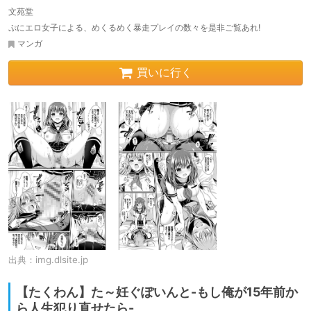
文苑堂
ぷにエロ女子による、めくるめく暴走プレイの数々を是非ご覧あれ!
マンガ
買いに行く
出典：
img.dlsite.jp
【たくわん】た～妊ぐぽいんと-もし俺が15年前か
ら人生犯り直せたら-