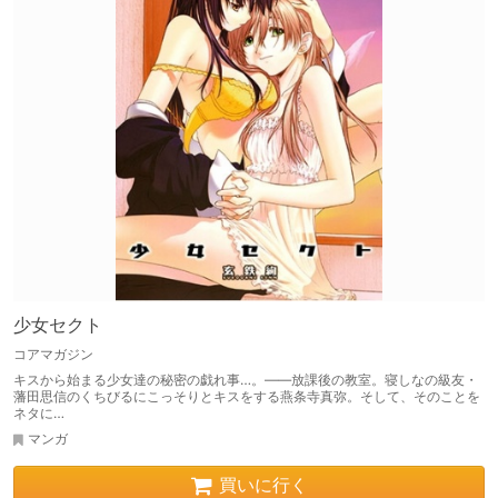
少女セクト
コアマガジン
キスから始まる少女達の秘密の戯れ事…。——放課後の教室。寝しなの級友・
藩田思信のくちびるにこっそりとキスをする燕条寺真弥。そして、そのことを
ネタに…
マンガ
買いに行く