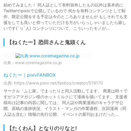
始めてみました！ 同人誌として有料頒布したもの以外は基本的に
Twitterやpixivで公開しているので 何かを有料コンテンツとして制
作、限定公開をする予定は今のところありませんが もしそれでも支
援をしても良いと仰っていただける方がいらっしゃいましたら嬉し
いです(´ヮ`人) コンテンツについて、こういったモノが...
【ねくたー】恐田さんと鬼頭くん
出典：
www.coremagazine.co.jp
ねくたー｜pixivFANBOX
出典: https://www.pixiv.net/fanbox/creator/519170
サークル「ふじ家」でまったりと同人活動してます。 商業は時々で
すがコアマガジン様のホットミルクにて漫画を描いてます。 支援者
様向け記事の内容に関しては、 同人誌や商業漫画のキャラデザ公
開、原稿の進捗状況、イラスト・マンガの作業過程、次回漫画（同
人誌も含む）情報の先行公開、 イベントの新刊おまけだった...
【たくわん】となりのりなと!