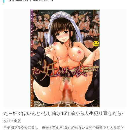
た～妊ぐぽいんと-もし俺が15年前から人生犯り直せたら-
クロエ出版
モテ期フラグを回収し、未来を変えろ! 先が読めない展開で連載中も大反響だ