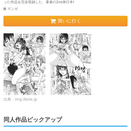
った作品を完全収録した、著者の2nd単行本!
マンガ
買いに行く
出典：
img.dlsite.jp
同人作品ピックアップ