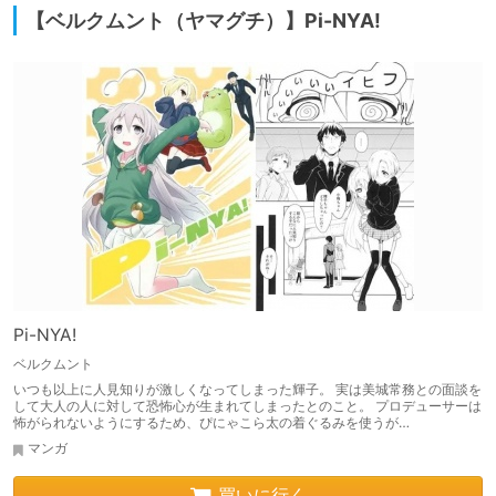
【ベルクムント（ヤマグチ）】Pi-NYA!
Pi-NYA!
ベルクムント
いつも以上に人見知りが激しくなってしまった輝子。 実は美城常務との面談を
して大人の人に対して恐怖心が生まれてしまったとのこと。 プロデューサーは
怖がられないようにするため、ぴにゃこら太の着ぐるみを使うが…
マンガ
買いに行く