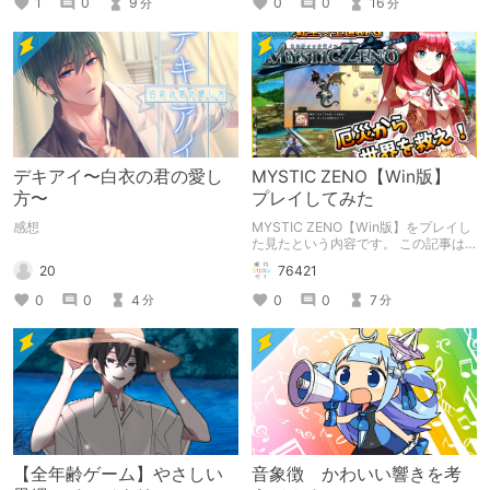
1
0
9
0
0
16
分
分
デキアイ〜白衣の君の愛し
MYSTIC ZENO【Win版】
方〜
プレイしてみた
感想
MYSTIC ZENO【Win版】をプレイし
た見たという内容です。 この記事は
通常のクリエイターズ記事です。
20
76421
0
0
4
0
0
7
分
分
【全年齢ゲーム】やさしい
音象徴 かわいい響きを考