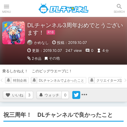
DLチャンネル
MENU
SEARCH
DLチャンネル3周年おめでとうござい
ます！
かめなし
投稿：2019.10.07
更新：2019.10.07
247 view
0
4
分
その他
2
作品
乗るしかねえ！　このビッグウエーブに！
特別企画
DLチャンネルでよかったこと
クリエイターズ記事
いいね
3
ウォッチ
0
祝三周年！ DLチャンネルで良かったこと