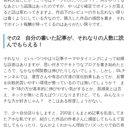
なあという認識はあったのですが、やっぱり確定でポイントが貰え
ると話は変わってきますよ。作品下のレビューの方も忘れない限り
は書くようにしている方なので。購入した作品の感想を書き、それ
でポイント報酬が帰ってくるのはありがたい限りです。
その2 自分の書いた記事が、それなりの人数に読
んでもらえる！
それなり、といいつつやはり記事テーマやタイミングによって結構
な誤差はありますが、思い付きでテキトウなブログを書き始めたと
ころで、なかなか閲覧数は伸びたりしないでしょう。しかし、DLチ
ャンネルでは、運営さんや有志の方達の宣伝効果もあってか、反響
を比較的貰いやすい環境が整っているのでは無いでしょうか？　ま
ー、R-18の方が基本的に伸びやすい気がするとか、肌感覚とは言
え、ネックが無いと言えばウソになりますけど。でも、みんなエッ
チな方が好きじゃん？　そこはある程度しょうがない。

で、少々自分語りをしますと、200近くもまとめ記事を乱造してき
たアホな私ですが、紹介した作品の作者さんに捕捉してもらえて宣
伝してもらったり、なんかよくわからん理由でバズったりで自己肯