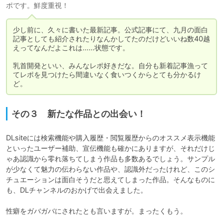
ポです。鮮度重視！
少し前に、久々に書いた最新記事。公式記事にて、九月の面白
記事としても紹介されたりなんかしてたのだけどいいね数40越
えってなんだよこれは……状態です。

乳首開発といい、みんなレポ好きだな。自分も新着記事漁って
てレポを見つけたら間違いなく食いつくからとても分かるけ
ど。
その３ 新たな作品との出会い！
DLsiteには検索機能や購入履歴・閲覧履歴からのオススメ表示機能
といったユーザー補助、宣伝機能も確かにありますが、それだけじ
ゃあ認識から零れ落ちてしまう作品も多数あるでしょう。サンプル
が少なくて魅力の伝わらない作品や、認識外だったけれど、このシ
チュエーションは面白そうだと思えてしまった作品。そんなものに
も、DLチャンネルのおかげで出会えました。

性癖をガバガバにされたとも言いますが。まったくもう。
