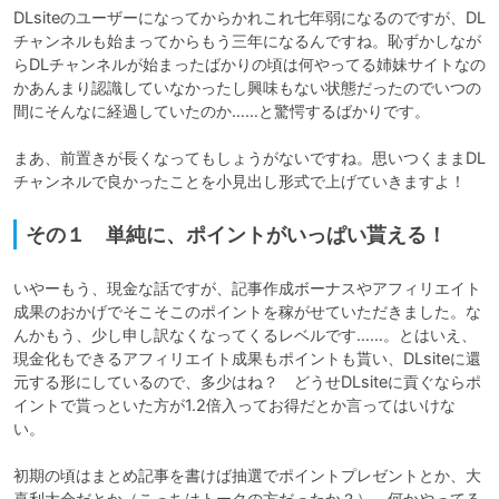
DLsiteのユーザーになってからかれこれ七年弱になるのですが、DL
チャンネルも始まってからもう三年になるんですね。恥ずかしなが
らDLチャンネルが始まったばかりの頃は何やってる姉妹サイトなの
かあんまり認識していなかったし興味もない状態だったのでいつの
間にそんなに経過していたのか……と驚愕するばかりです。

まあ、前置きが長くなってもしょうがないですね。思いつくままDL
チャンネルで良かったことを小見出し形式で上げていきますよ！
その１ 単純に、ポイントがいっぱい貰える！
いやーもう、現金な話ですが、記事作成ボーナスやアフィリエイト
成果のおかげでそこそこのポイントを稼がせていただきました。な
んかもう、少し申し訳なくなってくるレベルです……。とはいえ、
現金化もできるアフィリエイト成果もポイントも貰い、DLsiteに還
元する形にしているので、多少はね？　どうせDLsiteに貢ぐならポ
イントで貰っといた方が1.2倍入ってお得だとか言ってはいけな
い。

初期の頃はまとめ記事を書けば抽選でポイントプレゼントとか、大
喜利大会だとか（こっちはトークの方だったか？）、何かやってる