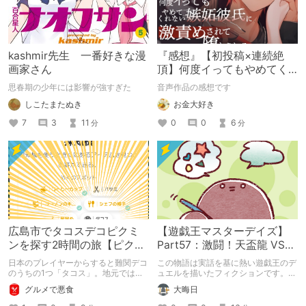
kashmir先生 一番好きな漫
『感想』【初投稿×連続絶
画家さん
頂】何度イってもやめてく
れない嫉妬彼氏に激責めさ
思春期の少年には影響が強すぎた
音声作品の感想です
れて堕とされる。
しこたまたぬき
お金大好き
7
3
11
0
0
6
分
分
広島市でタコスデコピクミ
【遊戯王マスターデイズ】
ンを探す2時間の旅【ピクミ
Part57：激闘！天盃龍 VS
ンブルーム / Pikmin
千年D【架空デュエル】
日本のプレイヤーからすると難関デコ
この物語は実話を基に熱い遊戯王のデ
Bloom】
のうちの1つ「タコス」。地元では見
ュエルを描いたフィクションです。
つけられなかった男が広島で探す旅を
（自分用メモ：2025-05-14）
グルメで悪食
大晦日
お送りします。ねくすと5月のテーマ
「お出かけの記録」。