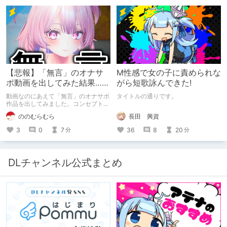
品」”ではない”です。 好きだったら人
に薦めるのは当たり前だよなぁ！？
【悲報】「無言」のオナサ
M性感で女の子に責められな
ポ動画を出してみた結果……
がら短歌詠んできた!
動画なのにあえて「無言」のオナサポ
タイトルの通りです。
作品を出してみました。コンセプト通
りのものは作れたのですが、肝心の売
長田 興資
ののむらむら
上がね……
36
8
20
3
0
7
分
分
DLチャンネル公式まとめ