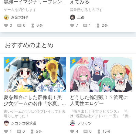
黒縄ーイマジナリーフレン
えてみる
ドの「彼」と過ごすおぼん
ゲームを紹介します
音象徴なるものです
やすみー
お金大好き
上都
0
0
6
7
1
2
分
分
おすすめのまとめ
夏を舞台にした群像劇！美
どうした倫理観！？浜死に
少女ゲームの名作「水夏」
人間性エロゲー
を今こそ！
古いゲームだけれど今プレイしても素
『掻き出し！子宮ラビリンス』 『行
晴らしかった！
け!! 秘密結社デッドバニー団』 『勇者
ミアとツンツン猫サキュバス ~それで
シコシコ探求道
フリッツ
も勇者はコロせない!~』 『めいどいん
めいど！』 本記事はねくすとテーマ
1
0
5
4
0
15
分
分
「人に薦めづらいけど好きな作