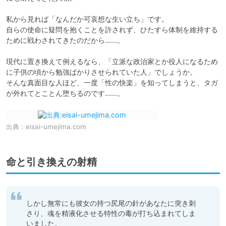
私から見れば「なんだか可哀想な生い立ち」です。

自らの使命に疑問を抱くことを許されず、ひたすら体制を維持する
ために戦わされてきたのだから……。

現代に置き換えて例えるなら、「立派な政治家とか役人になるため
に子供の頃から勉強ばかりさせられていた人」でしょうか。

そんな真面目な人ほど、一度「性の快楽」を知ってしまうと、タガ
が外れてとことん堕ちるのです……。
出典：
eisai-umejima.com
命と引き換えの射精
しかし無常にも彼女の持つ尻尾の針があなたに突き刺
さり、魂を精液化させる特性の毒が打ち込まれてしま
いました。
