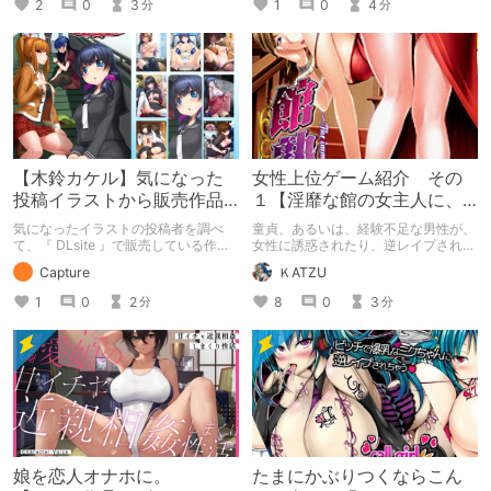
2
0
3
1
0
4
分
分
【木鈴カケル】気になった
女性上位ゲーム紹介 その
投稿イラストから販売作品
１【淫靡な館の女主人に、
を探し始める【DLsite】
優しく導かれ童貞を捧げ
気になったイラストの投稿者を調べ
童貞、あるいは、経験不足な男性が、
る】
て、『 DLsite 』で販売している作品
女性に誘惑されたり、逆レイプされた
を紹介する記事です。 投稿者：木鈴
りするゲームの紹介です。相手の女性
Capture
ＫATZU
カケル サークル：木鈴亭 紹介作品：
は、痴女やビッチなど経験豊富な女性
病愛説話～ヤンデレ総集編本～
がメインです。処女ビッチや、本番な
1
0
2
8
0
3
分
分
しだったり、男側が突っ込まれたりす
るのは、あまり、得意ではないので、
それ系のゲームは紹介しない可能性が
高いです。
娘を恋人オナホに。
たまにかぶりつくならこん