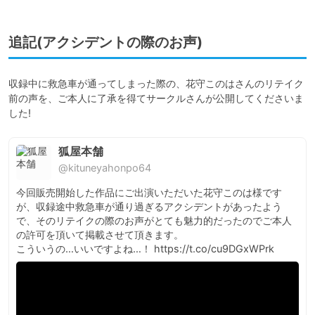
追記(アクシデントの際のお声)
収録中に救急車が通ってしまった際の、花守このはさんのリテイク
前の声を、ご本人に了承を得てサークルさんが公開してくださいま
した!
狐屋本舗
@kituneyahonpo64
今回販売開始した作品にご出演いただいた花守このは様です
が、収録途中救急車が通り過ぎるアクシデントがあったよう
で、そのリテイクの際のお声がとても魅力的だったのでご本人
の許可を頂いて掲載させて頂きます。

こういうの…いいですよね…！ https://t.co/cu9DGxWPrk