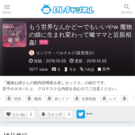
DLチャンネル
MENU
SEARCH
もう世界なんかどーでもいいやw 魔物
の娘に生まれ変わって蠍ママと近親相
姦!
エンリケ・ベルナルド(延里啓介)
投稿：2019.10.05
更新：2019.10.05
音声
1077 view
0
5
1
分
作品
『魔物お姉さんの胎内回帰産み直しセックス』の紹介です。

若干のネタバレと、グロテスクな内容を含むのでご注意ください。
背徳
魔物
逆レイプ
近親相姦
レズ
年
いいね
5
ウォッチ
0