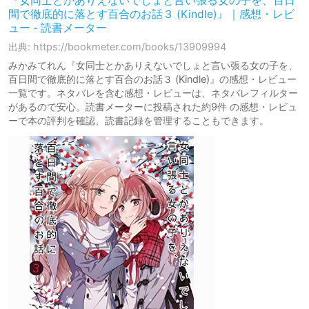
『女同士とかありえないでしょと言い張る女の子を、百日
間で徹底的に落とす百合のお話３ (Kindle)』｜感想・レビ
ュー - 読書メーター
出典: https://bookmeter.com/books/13909994
みかみてれん『女同士とかありえないでしょと言い張る女の子を、
百日間で徹底的に落とす百合のお話３ (Kindle)』の感想・レビュー
一覧です。ネタバレを含む感想・レビューは、ネタバレフィルター
があるので安心。読書メーターに投稿された約9件 の感想・レビュ
ーで本の評判を確認、読書記録を管理することもできます。