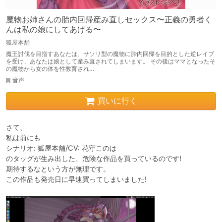
魔物お姉さんの胎内回帰産み直しセックス〜正義の勇者く
んは私の娘にしてあげる〜
狐屋本舗
魔王討伐を目指すあなたは、サソリ型の魔物に胎内回帰を目的とした逆レイプ
を受け、あなたは娘として産み直されてしまいます。 その後はママとなったそ
の魔物から女の体を性教育され…
音声
買いに行く
さて、

私は前にも

シナリオ: 狐屋本舗/CV: 花守このは

のタッグが生み出した、危険な作品を買っているのです!

期待するなという方が無理です。

この作品も発売日に早速買ってしまいました!