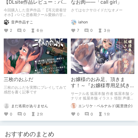
【DLsite作品レビュー：パ
なお肉――「call girl」
パと思春期クール愛娘の甘
今回購入した音声作品「【耳元密着甘
さてはセクサロイドだなオメー
イチャ近親相姦しまくり性
オホ】パパと思春期クール愛娘の甘イ
チャ近親相姦しまくり性活」を６項目
活】
iahon
音声作品すこ
５段階で評価します。
7
0
3
2
0
6
分
分
三枚のおふだ
お嬢様のおみ足、頂きま
す！～『お嬢様専用足拭き
三枚のおふだを実際にプレイしてみて
マット奴隷』
感想を書く記事です
サークル名 狐屋本舗 作者 狐屋本舗 シ
ナリオ 狐屋本舗 イラスト 怪獣 声優
川乃瀬由羽 550円
まだ名前がありません
エンリケ・ベルナルド(延里啓介)
0
0
2
0
0
1
分
分
おすすめのまとめ