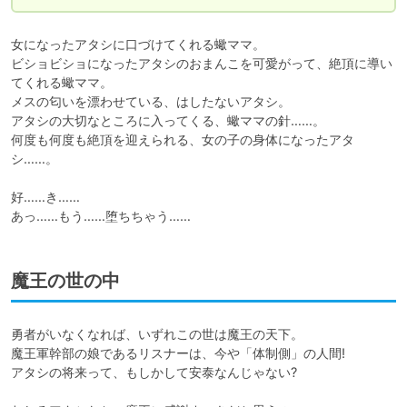
女になったアタシに口づけてくれる蠍ママ。

ビショビショになったアタシのおまんこを可愛がって、絶頂に導い
てくれる蠍ママ。

メスの匂いを漂わせている、はしたないアタシ。

アタシの大切なところに入ってくる、蠍ママの針……。

何度も何度も絶頂を迎えられる、女の子の身体になったアタ
シ……。

好……き……

あっ……もう……堕ちちゃう……
魔王の世の中
勇者がいなくなれば、いずれこの世は魔王の天下。

魔王軍幹部の娘であるリスナーは、今や「体制側」の人間!

アタシの将来って、もしかして安泰なんじゃない?
