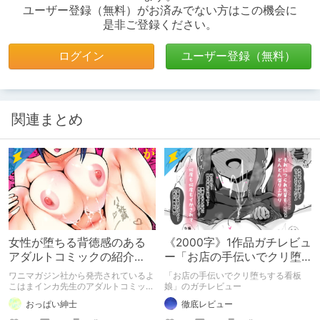
ユーザー登録（無料）がお済みでない方はこの機会に
是非ご登録ください。
ログイン
ユーザー登録（無料）
関連まとめ
女性が堕ちる背徳感のある
《2000字》1作品ガチレビュ
アダルトコミックの紹介
ー「お店の手伝いでクリ堕
【よこはまインカ】
ちする看板娘」
ワニマガジン社から発売されているよ
「お店の手伝いでクリ堕ちする看板
こはまインカ先生のアダルトコミック
娘」のガチレビュー
「女教師が堕ちた理由【デジタル特装
おっぱい紳士
徹底レビュー
版】」の紹介です