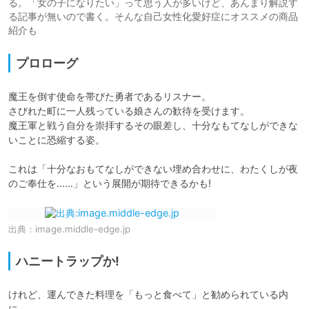
る。「女の子になりたい」って思う人が多いけど、あんまり解説す
る記事が無いので書く。そんな自己女性化愛好症にオススメの商品
紹介も
プロローグ
魔王を倒す使命を帯びた勇者であるリスナー。

さびれた町に一人残っている娘さんの歓待を受けます。

魔王軍と戦う自分を崇拝するその眼差し、十分なもてなしができな
いことに恐縮する姿。

これは「十分なおもてなしができない埋め合わせに、わたくしが夜
のご奉仕を……」という展開が期待できるかも!
出典：
image.middle-edge.jp
ハニートラップか!
けれど、運んできた料理を「もっと食べて」と勧められている内
に、
