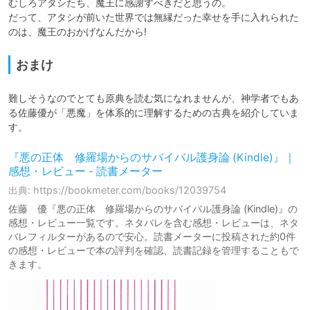
むしろアタシたち、魔王に感謝すべきだと思うの。

だって、アタシが前いた世界では無縁だった幸せを手に入れられた
のは、魔王のおかげなんだから!
おまけ
難しそうなのでとても原典を読む気になれませんが、神学者でもあ
る佐藤優が「悪魔」を体系的に理解するための古典を紹介していま
す。
『悪の正体 修羅場からのサバイバル護身論 (Kindle)』｜
感想・レビュー - 読書メーター
出典: https://bookmeter.com/books/12039754
佐藤 優『悪の正体 修羅場からのサバイバル護身論 (Kindle)』の
感想・レビュー一覧です。ネタバレを含む感想・レビューは、ネタ
バレフィルターがあるので安心。読書メーターに投稿された約0件
の感想・レビューで本の評判を確認、読書記録を管理することもで
きます。