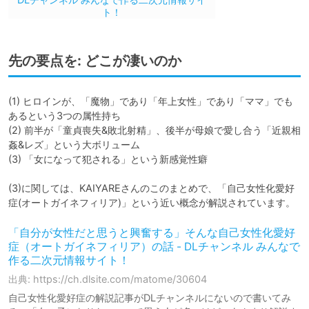
先の要点を: どこが凄いのか
(1) ヒロインが、「魔物」であり「年上女性」であり「ママ」でも
あるという3つの属性持ち

(2) 前半が「童貞喪失&敗北射精」、後半が母娘で愛し合う「近親相
姦&レズ」という大ボリューム

(3) 「女になって犯される」という新感覚性癖

(3)に関しては、KAIYAREさんのこのまとめで、「自己女性化愛好
症(オートガイネフィリア)」という近い概念が解説されています。
「自分が女性だと思うと興奮する」そんな自己女性化愛好
症（オートガイネフィリア）の話 - DLチャンネル みんなで
作る二次元情報サイト！
出典: https://ch.dlsite.com/matome/30604
自己女性化愛好症の解説記事がDLチャンネルにないので書いてみ