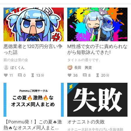
悪徳業者と120万円分言い争
M性感で女の子に責められな
った話
がら短歌詠んできた!
親の金は僕の金
タイトルの通りです。
ぼくくん
長田 興資
11
0
13
36
8
20
分
分
【Pommu発！】この夏🔥激
オナニストの失敗
熱🔥なオススメ同人まと
オナニー大好き中年の汚い失敗体験