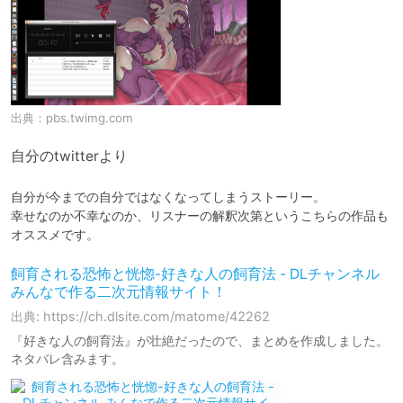
出典：
pbs.twimg.com
自分のtwitterより
自分が今までの自分ではなくなってしまうストーリー。

幸せなのか不幸なのか、リスナーの解釈次第というこちらの作品も
オススメです。
飼育される恐怖と恍惚-好きな人の飼育法 - DLチャンネル
みんなで作る二次元情報サイト！
出典: https://ch.dlsite.com/matome/42262
『好きな人の飼育法』が壮絶だったので、まとめを作成しました。
ネタバレ含みます。