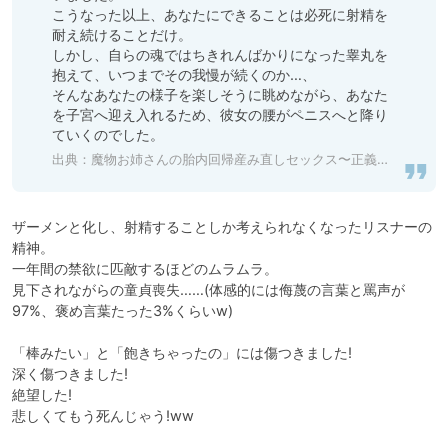
こうなった以上、あなたにできることは必死に射精を
耐え続けることだけ。

しかし、自らの魂ではちきれんばかりになった睾丸を
抱えて、いつまでその我慢が続くのか…、

そんなあなたの様子を楽しそうに眺めながら、あなた
を子宮へ迎え入れるため、彼女の腰がペニスへと降り
ていくのでした。
出典：
魔物お姉さんの胎内回帰産み直しセックス〜正義の勇者くんは私の娘にしてあげる〜 [狐屋本舗] | DLsite 同人 - R18
ザーメンと化し、射精することしか考えられなくなったリスナーの
精神。

一年間の禁欲に匹敵するほどのムラムラ。

見下されながらの童貞喪失……(体感的には侮蔑の言葉と罵声が
97%、褒め言葉たった3%くらいw)

「棒みたい」と「飽きちゃったの」には傷つきました!

深く傷つきました!

絶望した!

悲しくてもう死んじゃう!ww