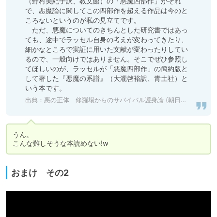
（野村美紀子訳、教文館）の「悪魔四部作」がそれ
で、悪魔論に関してこの四部作を超える作品は今のと
ころないというのが私の見立てです。

　ただ、悪魔についてのきちんとした研究書ではあっ
ても、途中でラッセル自身の考えが変わってきたり、
細かなところで実証に用いた文献が変わったりしてい
るので、一般向けではありません。そこでぜひ参照し
てほしいのが、ラッセルが「悪魔四部作」の簡約版と
して著した『悪魔の系譜』（大瀧啓裕訳、青土社）と
いう本です。
出典：
悪の正体 修羅場からのサバイバル護身論 (朝日新書) - Kindle
うん。

こんな難しそうな本読めない!w
おまけ その2