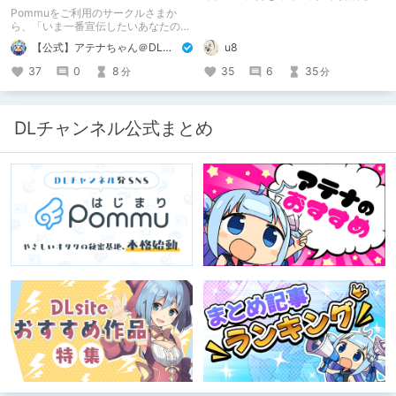
め！ その1
Pommuをご利用のサークルさまか
ら、「いま一番宣伝したいあなたの
DLsite作品」を募りました！ この夏
【公式】アテナちゃん＠DLチャンネル
u8
🔥激熱🔥な作品ばかり！あなたがまだ
出会っていない、運命の作品が見つか
37
0
8
35
6
35
分
分
るかも！
DLチャンネル公式まとめ