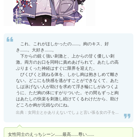
　これ、これがほしかったの……。絢のキス、好
き……。大好き……。

　下からの鋭く強い刺激と、上からの甘く優しい刺
激。両方のお口を同時に責めあげられて、あたしの高
ぶりまくった神経はすぐに限界を迎えた。

　びくびくと跳ねる体を、しかし絢は抱きしめて離さ
ない。どこにも快感を逃がすことができなくて、あた
しは泳げない人が助けを求めて浮き輪にしがみつくよ
うに、ただ絢の体にすがりついた。その間もずっと絢
はあたしの快楽を刺激し続けてくるわけだから、助け
どころか絢が元凶なのにね。
出典：
女同士とかありえないでしょと言い張る女の子を、百日間で徹底的に落とす百合のお話２ (み... - Kindle
女性同士のえっちシーン……最高……尊い……