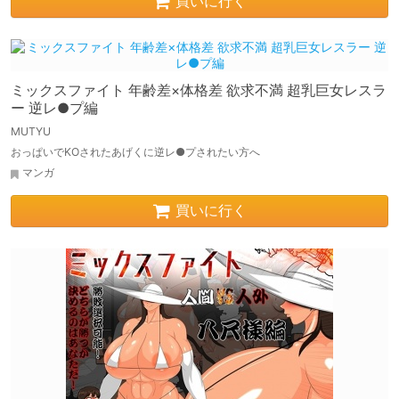
買いに行く
ミックスファイト 年齢差×体格差 欲求不満 超乳巨女レスラ
ー 逆レ●プ編
MUTYU
おっぱいでKOされたあげくに逆レ●プされたい方へ
マンガ
買いに行く