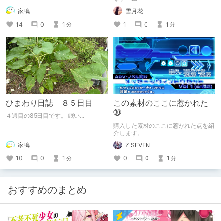
家鴨
雪月花
14
0
1
1
0
1
分
分
ひまわり日誌 ８５日目
この素材のここに惹かれた
㉚
４週目の85日目です。 眠い...
購入した素材のここに惹かれた点を紹
介します。
家鴨
Z SEVEN
10
0
1
0
0
1
分
分
おすすめのまとめ