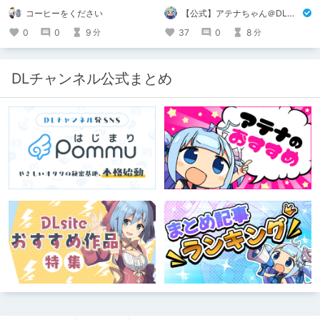
す。
DLsite作品」を募りました！ この夏
コーヒーをください
【公式】アテナちゃん＠DLチャンネル
🔥激熱🔥な作品ばかり！あなたがまだ
出会っていない、運命の作品が見つか
0
0
9
37
0
8
分
分
るかも！
DLチャンネル公式まとめ