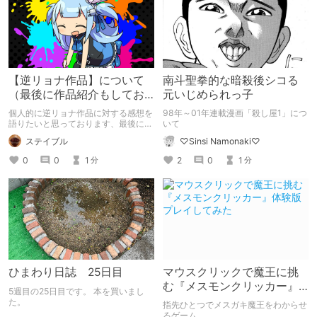
め。 今回は”ミックスファイトにハマ
ったわけ”を、お話します。
【逆リョナ作品】について
南斗聖拳的な暗殺後シコる
（最後に作品紹介もしてお
元いじめられっ子
ります）
個人的に逆リョナ作品に対する感想を
98年～01年連載漫画「殺し屋1」につ
語りたいと思っております、最後には
いて
作品紹介もしております
ステイブル
♡Sinsi Namonaki♡
0
0
1
2
0
1
分
分
ひまわり日誌 25日目
マウスクリックで魔王に挑
む『メスモンクリッカー』
5週目の25日目です。 本を買いまし
体験版プレイしてみた
た。
指先ひとつでメスガキ魔王をわからせ
るゲーム