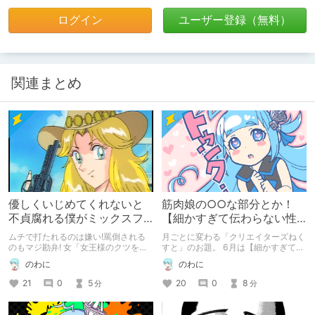
ログイン
ユーザー登録（無料）
関連まとめ
優しくいじめてくれないと
筋肉娘の○○な部分とか！
不貞腐れる僕がミックスフ
【細かすぎて伝わらない性
ァイトにハマったわけ
癖3選】
ムチで打たれるのは嫌い!罵倒される
月ごとに変わる「クリエイターズねく
のもマジ勘弁! 女「女王様のクツをお
すと」のお題。 6月は【細かすぎて伝
舐め!」 僕「不衛生!」 痛めつけてほし
わらない性癖】にチャレンジ！ 色々
のわに
のわに
いけど、出来るだけ優しく、やらしく
と性癖語りをしてきた筆者ですが、ま
いじめて下さい!! そんな注文の多い軟
だ暴露していない性癖や、 最近新し
21
0
5
20
0
8
分
分
弱マゾの僕が、なぜ『ミックスファイ
く開拓した性癖があったりしたので語
ト』にハマったのか? 9月のクリエイ
ってみます！
ターズねくすと。お題は性癖の目覚