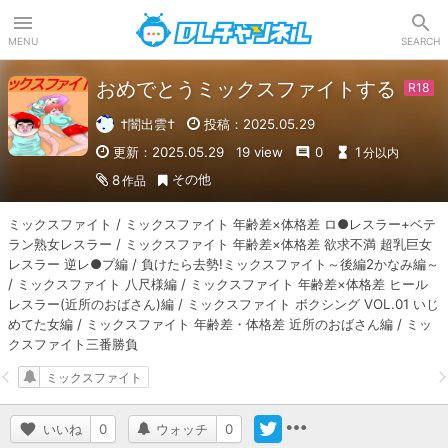
DLチャンネル
MENU
SEARCH
おめでとうミックスファイトする
†闇出雲†
投稿：2025.05.29
更新：2025.05.29
19 view
0
1
分以内
その他
8
作品
ミックスファイト / ミックスファイト 年齢差×体格差 ロ●レスラー+ベテ
ラン熟女レスラー / ミックスファイト 年齢差×体格差 欲求不満 超乳巨女
レスラー 逆レ●プ編 / 負けたら去勢!ミックスファイト～後編2かなみ編～ 
/ ミックスファイト 八尺様編 / ミックスファイト 年齢差×体格差 ヒール
レスラー(近所のおばさん)編 / ミックスファイト ボクシング VOL.01 いじ
めてた女編 / ミックスファイト 年齢差・体格差 近所のおばさん編 / ミッ
クスファイト三番勝負
ミックスファイト
いいね
0
ウォッチ
0