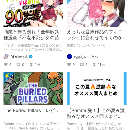
商業と侮る勿れ！全年齢異
えっちな音声作品のフィニ
種漫画『不老不死少女の苗
ッシュに合わせてイくのが
床旅行記』新刊記念1～3巻
下手すぎる【失敗した話】
「ボク、異種生物の苗床になってみた
失敗してばかり てへぺろ
90%オフクーポン配布中✨
い」――天才少女プルートは苗床願望
を叶えるため、不老不死の体を手に入
名無しのスケベ
DLsite公式
れた！ 話題沸騰の全年齢苗床コミッ
クスの新刊が発売開始！ それを記念
9
2
11
6
0
1
分
分
して1～3巻まで90%OFFクーポン配
布いたします！ まだ本作品未体験の
皆さん、多分お好きです。ぜひお試し
ください。
The Buried Pillars レビュ
【Pommu発！】この夏🔥激
ー
熱🔥なオススメ同人まと
め！ その1
Steamでプレイ出来るエロACTゲー
Pommuをご利用のサークルさまか
「The Buried Pillars」のレビューで
ら、「いま一番宣伝したいあなたの