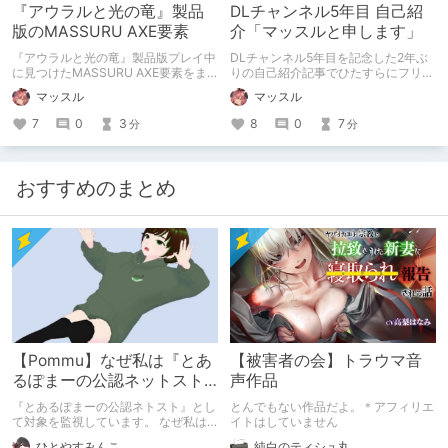
『アウラルと光の竜』製品
DLチャンネル5年目 自己紹
版のMASSURU AXE要素
介「マッスルと申します」
『アウラルと光の竜』製品版プレイ中
DLチャンネル5年目を記念した2年ぶ
に見つけたMASSURU AXE要素をま
りの自己紹介記事でひたすらにフリゲ
とめていきます。
を語ります。
マッスル
マッスル
7
0
3
8
0
7
分
分
おすすめのまとめ
【Pommu】なぜ私は『とあ
【被害者の会】トラウマ音
るぽまーの公認ネットスト
声作品
ーカー』になったのか【出
『とあるぽまーの公認ネトスト』とし
とんでもない作品だよ。＊アフィリエ
会い編】
て対象を監視しています。 なぜ私は
イトはしていません
このような行動をとるに至ったのか。
ひとやすみんこ
純白のティシュ丸