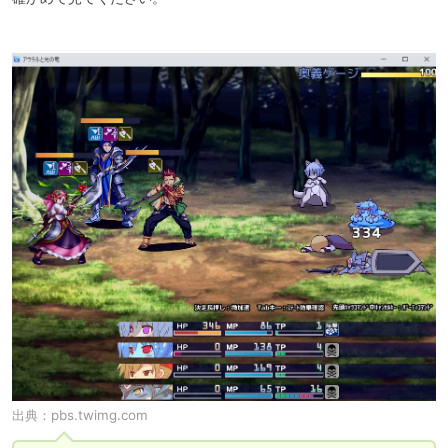
出典：
pbs.twimg.com