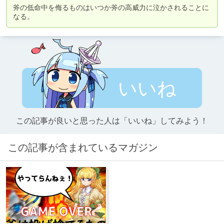
斧の低命中を侮るものはいつか斧の高威力に泣かされることに
なる。
いいね
この記事が良いと思った人は「いいね」してみよう！
この記事が含まれているマガジン