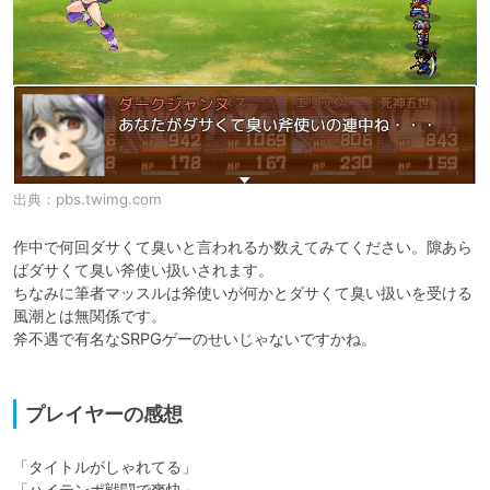
出典：
pbs.twimg.com
作中で何回ダサくて臭いと言われるか数えてみてください。隙あら
ばダサくて臭い斧使い扱いされます。

ちなみに筆者マッスルは斧使いが何かとダサくて臭い扱いを受ける
風潮とは無関係です。

斧不遇で有名なSRPGゲーのせいじゃないですかね。

プレイヤーの感想
「タイトルがしゃれてる」

「ハイテンポ戦闘で爽快」
