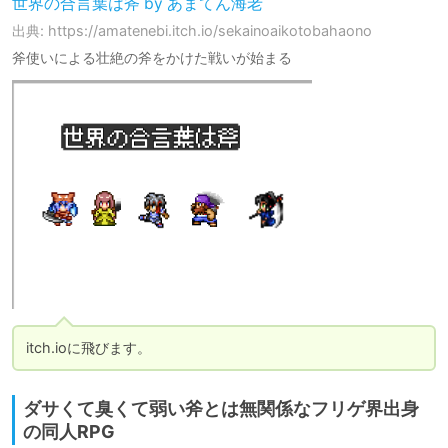
世界の合言葉は斧 by あまてん海老
出典: https://amatenebi.itch.io/sekainoaikotobahaono
斧使いによる壮絶の斧をかけた戦いが始まる
itch.ioに飛びます。
ダサくて臭くて弱い斧とは無関係なフリゲ界出身
の同人RPG