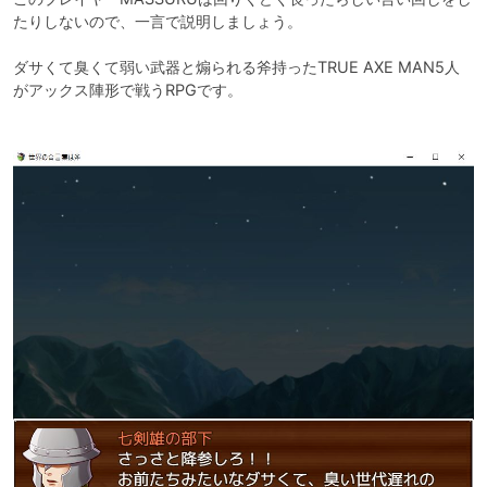
たりしないので、一言で説明しましょう。

ダサくて臭くて弱い武器と煽られる斧持ったTRUE AXE MAN5人
がアックス陣形で戦うRPGです。
