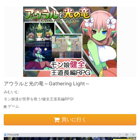
アウラルと光の竜～Gathering Light～
みむいむ
モン娘達が世界を救う!健全王道長編RPG!
ゲーム
買いに行く