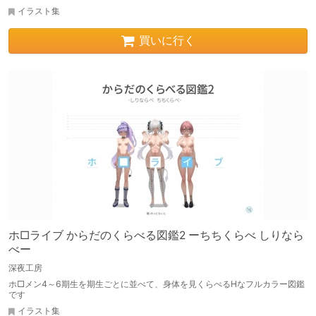
イラスト集
買いに行く
ホ□ライブ からだのくらべる図鑑2 ーちちくらべ しりなら
べー
深夜工房
ホ□メン4～6期生を期生ごとに並べて、身体を見くらべるHなフルカラー図鑑
です
イラスト集