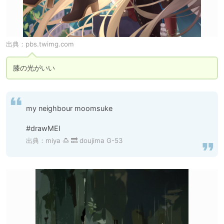
出典：
pbs.twimg.com
膝の光がいい
my neighbour moomsuke

#drawMEI
出典：
miya 🍮 🔜 doujima G-53