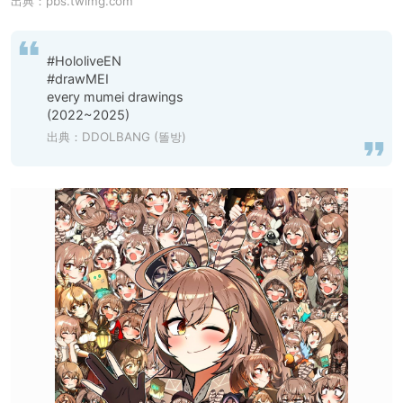
出典：
pbs.twimg.com
#HololiveEN

#drawMEI

every mumei drawings

(2022~2025)
出典：
DDOLBANG (똘방)