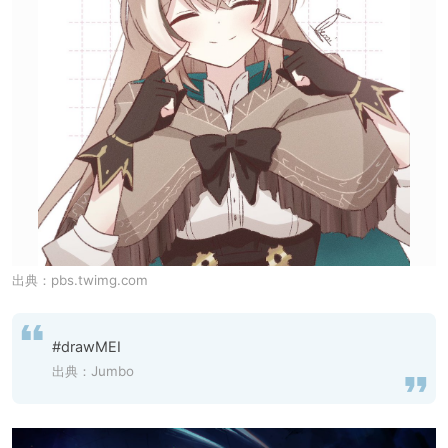
出典：
pbs.twimg.com
#drawMEI
出典：
Jumbo