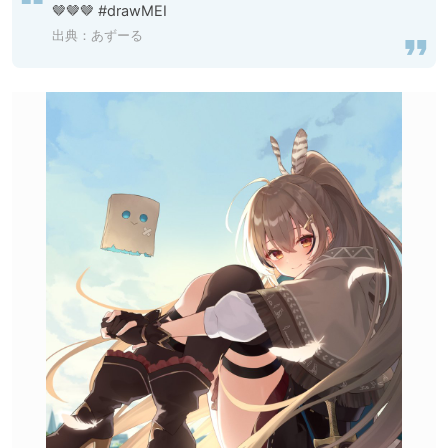
🤎🤎🤎 #drawMEI
出典：
あずーる