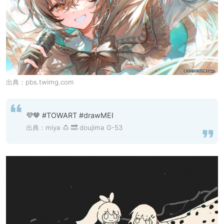
出典：
pbs.twimg.com
💜🤎 #TOWART #drawMEI
出典：
miya 🍮 🔜 doujima G-53