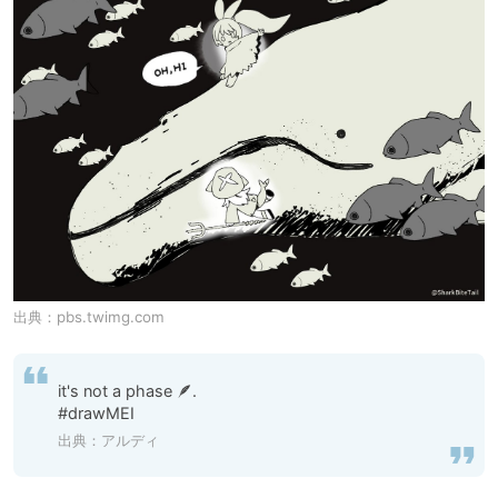
出典：
pbs.twimg.com
it's not a phase 🪶.

#drawMEI
出典：
アルディ