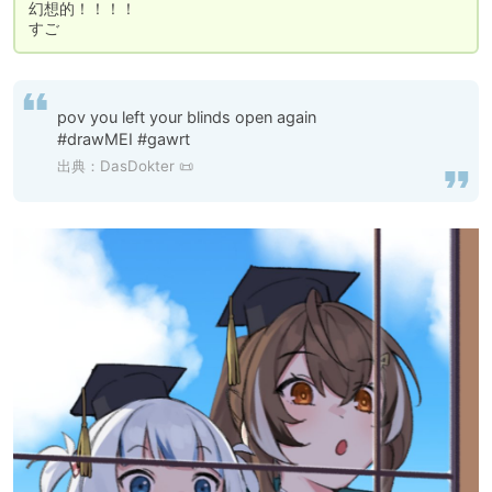
幻想的！！！！

すご
pov you left your blinds open again

#drawMEI #gawrt
出典：
DasDokter 📜