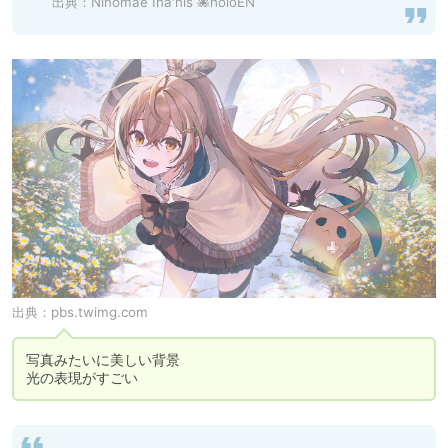
出典：
Ninomae Ina'nis 🐙holoEN
出典：
pbs.twimg.com
写真みたいに美しい背景

光の表現がすごい