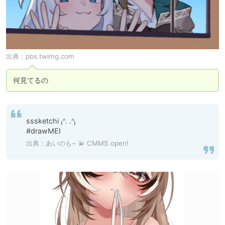
出典：
pbs.twimg.com
何見てるの
sssketchi ₍ᐢ. .ᐢ₎

#drawMEI
出典：
あいのも~ 💫 CMMS open!