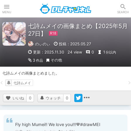
DLチャンネル
MENU
SEARCH
七詩ムメイの画像まとめ【2025年5月
27日】
のぃのぃ
投稿：2025.05.27
更新：2025.11.30
24 view
0
1
分以内
その他
3
作品
七詩ムメイの画像まとめました。
七詩ムメイ
いいね
0
ウォッチ
0
Fly high Mumei!! We love you!!!🤎#drawMEI