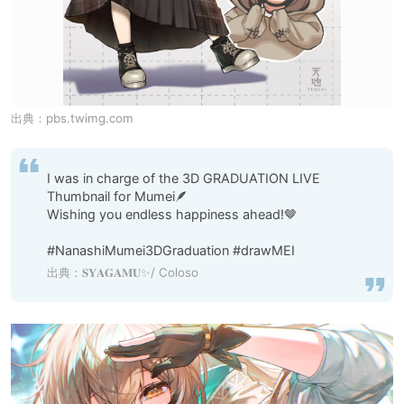
出典：
pbs.twimg.com
I was in charge of the 3D GRADUATION LIVE 
Thumbnail for Mumei🪶

Wishing you endless happiness ahead!🤎

#NanashiMumei3DGraduation #drawMEI
出典：
𝐒𝐘𝐀𝐆𝐀𝐌𝐔✨/ Coloso