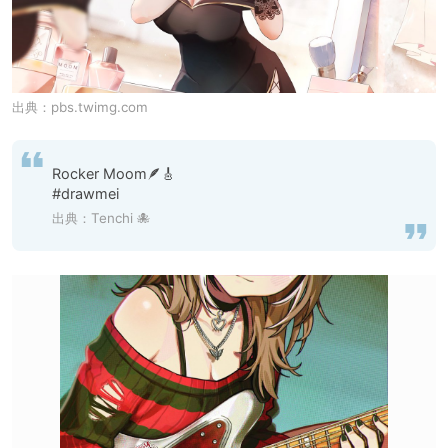
出典：
pbs.twimg.com
Rocker Moom🪶🎸

#drawmei
出典：
Tenchi 🐙