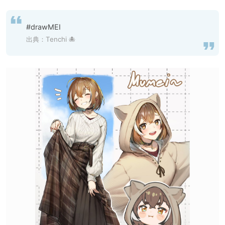
#drawMEI
出典：
Tenchi 🐙