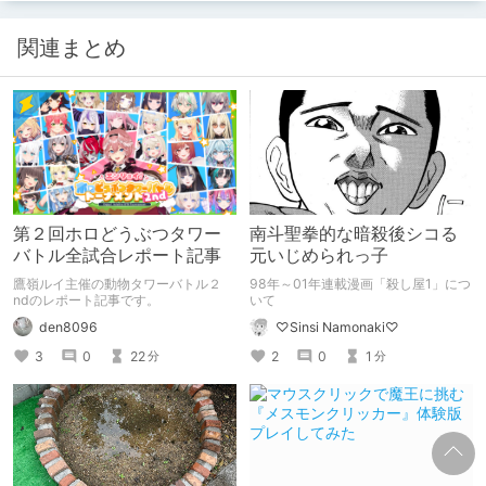
関連まとめ
第２回ホロどうぶつタワー
南斗聖拳的な暗殺後シコる
バトル全試合レポート記事
元いじめられっ子
鷹嶺ルイ主催の動物タワーバトル２
98年～01年連載漫画「殺し屋1」につ
ndのレポート記事です。
いて
den8096
♡Sinsi Namonaki♡
3
0
22
2
0
1
分
分