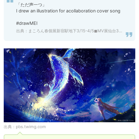
「ただ声一つ」

I drew an illustration for acollaboration cover song  

#drawMEI
出典：
まころん春個展新宿駅地下3/15-4/5◼︎MV展仙台3/14-4/2
出典：
pbs.twimg.com