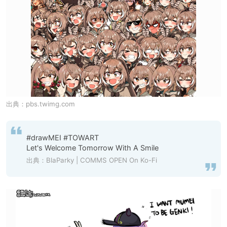
出典：
pbs.twimg.com
#drawMEI #TOWART 

Let's Welcome Tomorrow With A Smile
出典：
BlaParky | COMMS OPEN On Ko-Fi