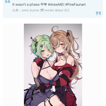
It wasn’t a phase 💚🤎 #drawMEI #FineFaunart
出典：
oimo buster 🔜 model debut 6/2