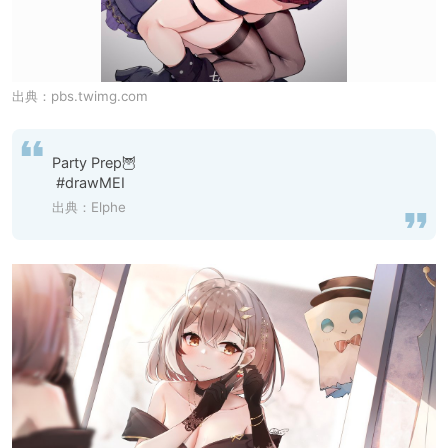
出典：
pbs.twimg.com
Party Prep🦉

 #drawMEI
出典：
Elphe