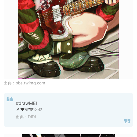
出典：
pbs.twimg.com
#drawMEI

🪶❤️💚💙🤍🩷
出典：
DiDi