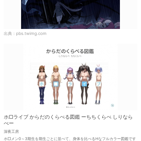
出典：
pbs.twimg.com
ホ□ライブ からだのくらべる図鑑 ーちちくらべ しりなら
べー
深夜工房
ホ□メン0～3期生を期生ごとに並べて、身体を比べるHなフルカラー図鑑です