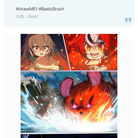
#drawMEI #BaelzBrush
出典：
Zedd