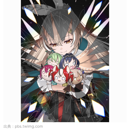
出典：
pbs.twimg.com