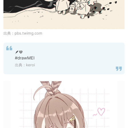
出典：
pbs.twimg.com
🪶🤎 

#drawMEI
出典：
keroi