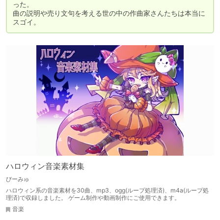
った。

曲の説明や売り文句を考える世の中の作曲家さんたちは本当に
スゴイ。
ハロウィン音楽素材集
びーみゅ
ハロウィン系の音楽素材を30曲、mp3、ogg(ループ処理済)、m4a(ループ処
理済)で収録しました。 ゲーム制作や動画制作にご使用できます。
音楽