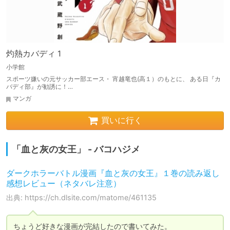
灼熱カバディ 1
小学館
スポーツ嫌いの元サッカー部エース・ 宵越竜也(高１）のもとに、 ある日『カ
バディ部』が勧誘に！…
マンガ
買いに行く
「血と灰の女王」 - バコハジメ
ダークホラーバトル漫画『血と灰の女王』１巻の読み返し
感想レビュー（ネタバレ注意）
出典: https://ch.dlsite.com/matome/461135
ちょうど好きな漫画が完結したので書いてみた。
