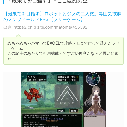
「最果てを目指す」 - ここは誰の空
【最果てを目指す】ロボットと少女の二人旅。雰囲気抜群
のノンフィールドRPG【フリーゲーム】
出典: https://ch.dlsite.com/matome/455392
めちゃめちゃハマってEXCELで攻略メモまで作って遊んだフリ
ーゲーム

この記事のあたりで引用機能ってすごい便利だな～と思い始め
た