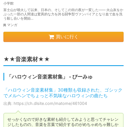
小学館
富士山が噴火して以来、日本の、そしてこの街の夜が一変した―― 火山灰をか
ぶった一部の人間達は驚異的な力を誇る闘争型ヴァンパイアとなり血で血を洗
う殺し合いを開始…
マンガ
買いに行く
★★音楽素材★★
「ハロウィン音楽素材集」 - びーみゅ
「ハロウィン音楽素材集」30種類も収録された、ゴシック
でメルヘンでちょっと不気味なハロウィンの曲たち
出典: https://ch.dlsite.com/matome/461004
せっかくなので好きな素材も紹介してみようと思ってチャレン
ジしたものの、音楽を言葉で紹介するのがめちゃめちゃ難しか