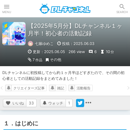
DLチャンネル
MENU
SEARCH
【2025年5月分】DLチャンネル１ヶ
月半！初心者の活動記録
七篠ゆめこ
投稿：2025.06.03
更新：2025.06.05
266 view
6
10
分
その他
7
作品
DLチャンネルに初投稿してから約１ヶ月半ほどすぎたので、その間の初
心者としての活動記録をまとめてみました！
クリエイターズ記事
雑記
活動報告
いいね
33
ウォッチ
1
１．はじめに