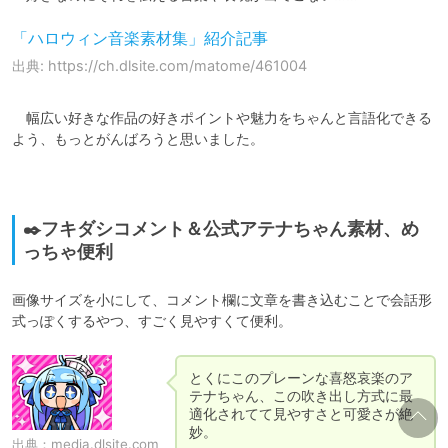
「ハロウィン音楽素材集」紹介記事
出典: https://ch.dlsite.com/matome/461004
　幅広い好きな作品の好きポイントや魅力をちゃんと言語化できる
よう、もっとがんばろうと思いました。

✒️フキダシコメント＆公式アテナちゃん素材、め
っちゃ便利
画像サイズを小にして、コメント欄に文章を書き込むことで会話形
式っぽくするやつ、すごく見やすくて便利。
とくにこのプレーンな喜怒哀楽のア
テナちゃん、この吹き出し方式に最
適化されてて見やすさと可愛さが絶
妙。
出典：
media.dlsite.com